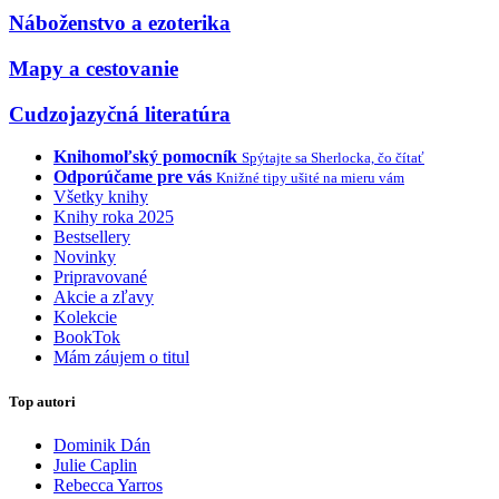
Náboženstvo a ezoterika
Mapy a cestovanie
Cudzojazyčná literatúra
Knihomoľský pomocník
Spýtajte sa Sherlocka, čo čítať
Odporúčame pre vás
Knižné tipy ušité na mieru vám
Všetky knihy
Knihy roka 2025
Bestsellery
Novinky
Pripravované
Akcie a zľavy
Kolekcie
BookTok
Mám záujem o titul
Top autori
Dominik Dán
Julie Caplin
Rebecca Yarros