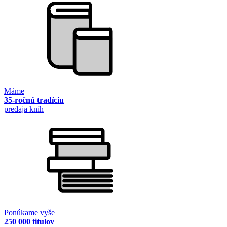
Máme
35-ročnú tradíciu
predaja kníh
Ponúkame vyše
250 000 titulov