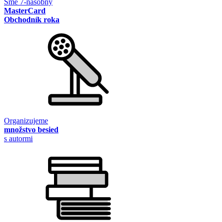
Sme 7-násobný
MasterCard
Obchodník roka
Organizujeme
množstvo besied
s autormi