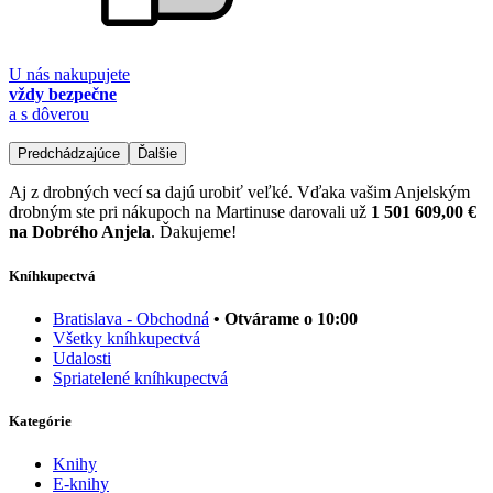
U nás nakupujete
vždy bezpečne
a s dôverou
Predchádzajúce
Ďalšie
Aj z drobných vecí sa dajú urobiť veľké. Vďaka vašim Anjelským
drobným ste pri nákupoch na Martinuse darovali už
1 501 609,00 €
na Dobrého Anjela
. Ďakujeme!
Kníhkupectvá
Bratislava - Obchodná
• Otvárame o 10:00
Všetky kníhkupectvá
Udalosti
Spriatelené kníhkupectvá
Kategórie
Knihy
E-knihy