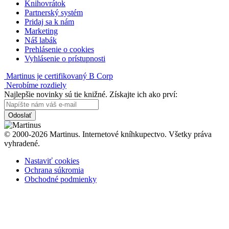
Knihovrátok
Partnerský systém
Pridaj sa k nám
Marketing
Náš labák
Prehlásenie o cookies
Vyhlásenie o prístupnosti
Martinus je certifikovaný B Corp
Nerobíme rozdiely
Najlepšie novinky sú tie knižné. Získajte ich ako prví:
Odoslať
© 2000-2026 Martinus. Internetové kníhkupectvo. Všetky práva
vyhradené.
Nastaviť cookies
Ochrana súkromia
Obchodné podmienky