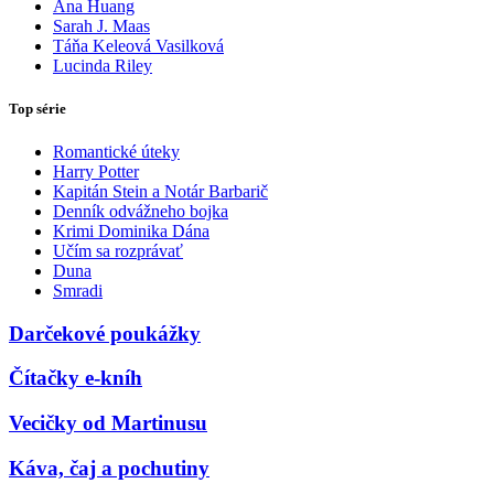
Ana Huang
Sarah J. Maas
Táňa Keleová Vasilková
Lucinda Riley
Top série
Romantické úteky
Harry Potter
Kapitán Stein a Notár Barbarič
Denník odvážneho bojka
Krimi Dominika Dána
Učím sa rozprávať
Duna
Smradi
Darčekové poukážky
Čítačky e-kníh
Vecičky od Martinusu
Káva, čaj a pochutiny