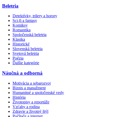
Beletria
Detektívky, trilery a horory
Sci-fi a fantasy
Komiksy
Romantika
Spoločenská beletria
Klasika
Historické
Slovenská beletria
Svetová beletria
Poézia
Ďalšie kategórie
Náučná a odborná
Motivácia a sebarozvoj
Biznis a manažment
Humanitné a spoločenské vedy
História
Životopisy a reportáže
Vzťahy a rodina
Zdravie a životný štýl
Počítače a internet