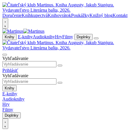
Doručenie
Kníhkupectvá
Knihovrátok
Poukážky
Knižný blog
Kontakt
E-knihy
Audioknihy
Hry
Filmy
Knihy
Doplnky
Vyhľadávanie
Prihlásiť
Vyhľadávanie
Knihy
E-knihy
Audioknihy
Hry
Filmy
Doplnky