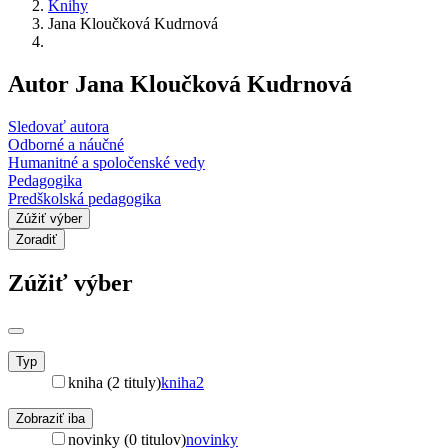
Knihy
Jana Kloučková Kudrnová
Autor Jana Kloučková Kudrnová
Sledovať autora
Odborné a náučné
Humanitné a spoločenské vedy
Pedagogika
Predškolská pedagogika
Zúžiť výber
Zoradiť
Zúžiť výber
Typ
kniha (2 tituly)
kniha
2
Zobraziť iba
novinky (0 titulov)
novinky