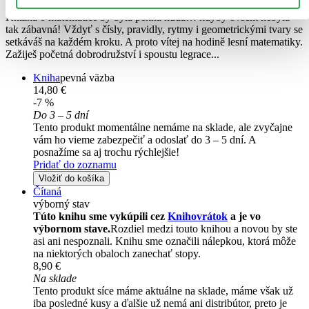
Knížka o matematice by byla pěkná nuda… kdyby ovšem nebyla
tak zábavná! Vždyť s čísly, pravidly, rytmy i geometrickými tvary se
setkáváš na každém kroku. A proto vítej na hodině lesní matematiky.
Zažiješ početná dobrodružství i spoustu legrace...
Kniha
pevná väzba
14,80 €
-7 %
Do 3 – 5 dní
Tento produkt momentálne nemáme na sklade, ale zvyčajne
vám ho vieme zabezpečiť a odoslať do 3 – 5 dní. A
posnažíme sa aj trochu rýchlejšie!
Pridať do zoznamu
Vložiť do košíka
Čítaná
výborný stav
Túto knihu sme vykúpili cez
Knihovrátok
a je vo
výbornom stave.
Rozdiel medzi touto knihou a novou by ste
asi ani nespoznali. Knihu sme označili nálepkou, ktorá môže
na niektorých obaloch zanechať stopy.
8,90 €
Na sklade
Tento produkt síce máme aktuálne na sklade, máme však už
iba posledné kusy a ďalšie už nemá ani distribútor, preto je