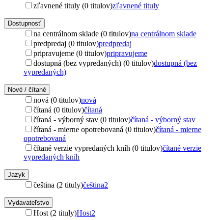
zľavnené tituly (0 titulov)
zľavnené tituly
Dostupnosť
na centrálnom sklade (0 titulov)
na centrálnom sklade
predpredaj (0 titulov)
predpredaj
pripravujeme (0 titulov)
pripravujeme
dostupná (bez vypredaných) (0 titulov)
dostupná (bez
vypredaných)
Nové / čítané
nová (0 titulov)
nová
čítaná (0 titulov)
čítaná
čítaná - výborný stav (0 titulov)
čítaná - výborný stav
čítaná - mierne opotrebovaná (0 titulov)
čítaná - mierne
opotrebovaná
čítané verzie vypredaných kníh (0 titulov)
čítané verzie
vypredaných kníh
Jazyk
čeština (2 tituly)
čeština
2
Vydavateľstvo
Host (2 tituly)
Host
2