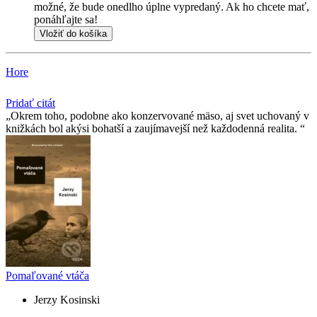
možné, že bude onedlho úplne vypredaný. Ak ho chcete mať,
ponáhľajte sa!
Vložiť do košíka
Hore
Pridať citát
Okrem toho, podobne ako konzervované mäso, aj svet uchovaný v
knižkách bol akýsi bohatší a zaujímavejší než každodenná realita.
Pomaľované vtáča
Jerzy Kosinski