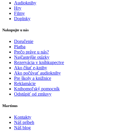
Audioknihy
Hry
Filmy
Doplnky
Nakupujte u nás
Doručenie
Platba
Prečo práve u nás?
Najčastejšie otázky
Rezervácia v kníhkupectve
Ako čítať e-knihy
Ako počúvať audioknihy
Pre školy a knižnice
Reklamácie
Knihomoľský pomocník
Odstúpiť od zmluvy
Martinus
Kontakty
Náš príbeh
Náš blog