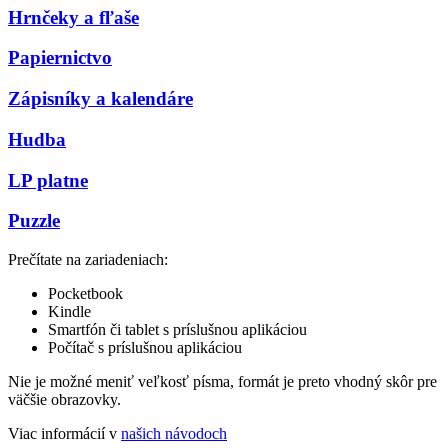
Hrnčeky a fľaše
Papiernictvo
Zápisníky a kalendáre
Hudba
LP platne
Puzzle
Prečítate na zariadeniach:
Pocketbook
Kindle
Smartfón či tablet s príslušnou aplikáciou
Počítač s príslušnou aplikáciou
Nie je možné meniť veľkosť písma, formát je preto vhodný skôr pre
väčšie obrazovky.
Viac informácií v
našich návodoch