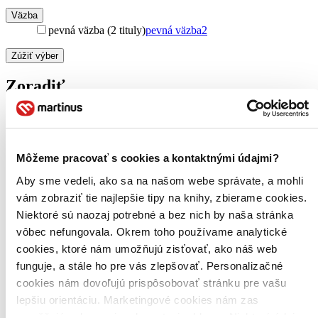
Väzba
pevná väzba (2 tituly)
pevná väzba
2
Zúžiť výber
Zoradiť
Bestsellery
Môžeme pracovať s cookies a kontaktnými údajmi?
Top hodnotené
Novinky
Aby sme vedeli, ako sa na našom webe správate, a mohli
Najdrahšie
vám zobraziť tie najlepšie tipy na knihy, zbierame cookies.
Najlacnejšie
Niektoré sú naozaj potrebné a bez nich by naša stránka
Najvyššia zľava
vôbec nefungovala. Okrem toho používame analytické
cookies, ktoré nám umožňujú zisťovať, ako náš web
funguje, a stále ho pre vás zlepšovať. Personalizačné
cookies nám dovoľujú prispôsobovať stránku pre vašu
lepšiu orientáciu. Marketingové cookies nám zas
umožňujú zobrazenie relevantnej reklamy. Niektoré údaje