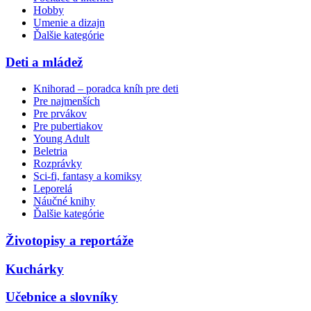
Hobby
Umenie a dizajn
Ďalšie kategórie
Deti a mládež
Knihorad – poradca kníh pre deti
Pre najmenších
Pre prvákov
Pre pubertiakov
Young Adult
Beletria
Rozprávky
Sci-fi, fantasy a komiksy
Leporelá
Náučné knihy
Ďalšie kategórie
Životopisy a reportáže
Kuchárky
Učebnice a slovníky