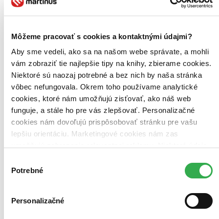
E-kniha: MOBI (1 titul)
E-kniha: MOBI
1
Zúžiť výber
Môžeme pracovať s cookies a kontaktnými údajmi?
Zoradiť
Aby sme vedeli, ako sa na našom webe správate, a mohli
vám zobraziť tie najlepšie tipy na knihy, zbierame cookies.
Niektoré sú naozaj potrebné a bez nich by naša stránka
vôbec nefungovala. Okrem toho používame analytické
Bestsellery
cookies, ktoré nám umožňujú zisťovať, ako náš web
Top hodnotené
funguje, a stále ho pre vás zlepšovať. Personalizačné
Novinky
Najdrahšie
cookies nám dovoľujú prispôsobovať stránku pre vašu
Najlacnejšie
lepšiu orientáciu. Marketingové cookies nám zas
Najvyššia zľava
umožňujú zobrazenie relevantnej reklamy. Niektoré údaje
zdieľame aj s tretími stranami. Veľmi by nám pomohlo,
Výber
Použité filtre
keby sme mohli používať všetky tieto cookies. Ďakujeme!
Potrebné
Zrušiť filtre
súhlasu
dostupné
Personalizačné