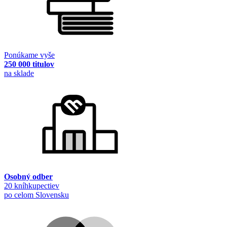
Ponúkame vyše
250 000 titulov
na sklade
Osobný odber
20 kníhkupectiev
po celom Slovensku