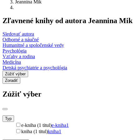
Jeannina Mik
Zľavnené knihy od autora Jeannina Mik
Sledovať autora
Odborné a náučné
Humanitné a spoločenské vedy
Psychológia
Vzťahy a rodina
Medicína
Detská psychiatrie a psychológia
Zúžiť výber
Zoradiť
Zúžiť výber
Typ
e-kniha (1 titul)
e-kniha
1
kniha (1 titul)
kniha
1