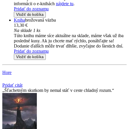
informácii o e-knihách
nájdete tu
.
Pridať do zoznamu
Vložiť do košíka
Kniha
brožovaná väzba
13,30 €
Na sklade 1 ks
Túto knihu máme síce aktuálne na sklade, máme však už iba
posledné kusy. Ak ju chcete mať rýchlo, ponáhľajte sa!
Dodanie ďalších môže trvať dlhšie, zvyčajne do šiestich dní.
Pridať do zoznamu
Vložiť do košíka
Hore
Pridať citát
Šľachetným skutkom by nemal stáť v ceste chladný rozum.