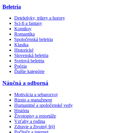
Beletria
Detektívky, trilery a horory
Sci-fi a fantasy
Komiksy
Romantika
Spoločenská beletria
Klasika
Historické
Slovenská beletria
Svetová beletria
Poézia
Ďalšie kategórie
Náučná a odborná
Motivácia a sebarozvoj
Biznis a manažment
Humanitné a spoločenské vedy
História
Životopisy a reportáže
Vzťahy a rodina
Zdravie a životný štýl
Počítače a internet