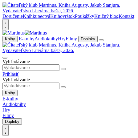
Doručenie
Kníhkupectvá
Knihovrátok
Poukážky
Knižný blog
Kontakt
E-knihy
Audioknihy
Hry
Filmy
Knihy
Doplnky
Vyhľadávanie
Prihlásiť
Vyhľadávanie
Knihy
E-knihy
Audioknihy
Hry
Filmy
Doplnky