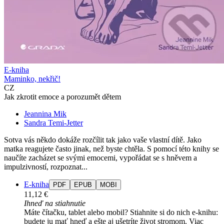
E-kniha
Maminko, nekřič!
CZ
Jak zkrotit emoce a porozumět dětem
Jeannina Mik
Sandra Temi-Jetter
Sotva vás někdo dokáže rozčílit tak jako vaše vlastní dítě. Jako
matka reagujete často jinak, než byste chtěla. S pomocí této knihy se
naučíte zacházet se svými emocemi, vypořádat se s hněvem a
impulzivností, rozpoznat...
E-kniha
PDF
EPUB
MOBI
11,12 €
Ihneď na stiahnutie
Máte čítačku, tablet alebo mobil? Stiahnite si do nich e-knihu:
budete ju mať hneď a ešte aj ušetríte život stromom. Viac