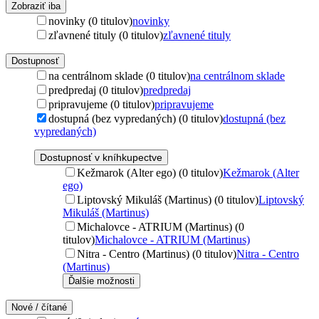
Zobraziť iba
novinky (0 titulov)
novinky
zľavnené tituly (0 titulov)
zľavnené tituly
Dostupnosť
na centrálnom sklade (0 titulov)
na centrálnom sklade
predpredaj (0 titulov)
predpredaj
pripravujeme (0 titulov)
pripravujeme
dostupná (bez vypredaných) (0 titulov)
dostupná (bez
vypredaných)
Dostupnosť v kníhkupectve
Kežmarok (Alter ego) (0 titulov)
Kežmarok (Alter
ego)
Liptovský Mikuláš (Martinus) (0 titulov)
Liptovský
Mikuláš (Martinus)
Michalovce - ATRIUM (Martinus) (0
titulov)
Michalovce - ATRIUM (Martinus)
Nitra - Centro (Martinus) (0 titulov)
Nitra - Centro
(Martinus)
Ďalšie možnosti
Nové / čítané