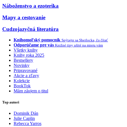
Náboženstvo a ezoterika
Mapy a cestovanie
Cudzojazyčná literatúra
Knihomoľský pomocník
Spýtajte sa Sherlocka, čo čítať
Odporúčame pre vás
Knižné tipy ušité na mieru vám
Všetky knihy
Knihy roka 2025
Bestsellery
Novinky
Pripravované
Akcie a zľavy
Kolekcie
BookTok
Mám záujem o titul
Top autori
Dominik Dán
Julie Caplin
Rebecca Yarros