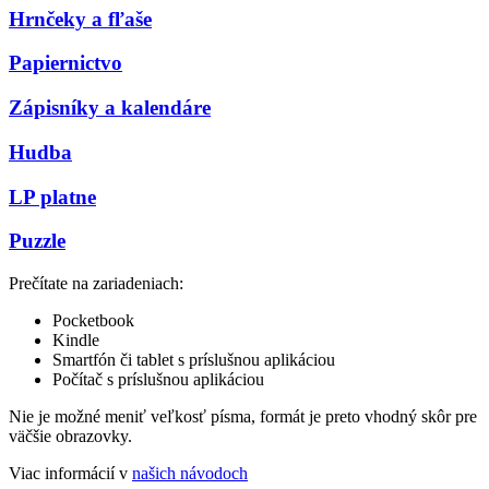
Hrnčeky a fľaše
Papiernictvo
Zápisníky a kalendáre
Hudba
LP platne
Puzzle
Prečítate na zariadeniach:
Pocketbook
Kindle
Smartfón či tablet s príslušnou aplikáciou
Počítač s príslušnou aplikáciou
Nie je možné meniť veľkosť písma, formát je preto vhodný skôr pre
väčšie obrazovky.
Viac informácií v
našich návodoch