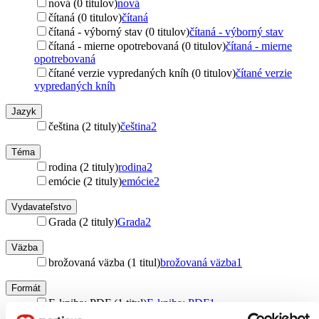
nová (0 titulov)
nová
čítaná (0 titulov)
čítaná
čítaná - výborný stav (0 titulov)
čítaná - výborný stav
čítaná - mierne opotrebovaná (0 titulov)
čítaná - mierne
opotrebovaná
čítané verzie vypredaných kníh (0 titulov)
čítané verzie
vypredaných kníh
Jazyk
čeština (2 tituly)
čeština
2
Téma
rodina (2 tituly)
rodina
2
emócie (2 tituly)
emócie
2
Vydavateľstvo
Grada (2 tituly)
Grada
2
Väzba
brožovaná väzba (1 titul)
brožovaná väzba
1
Formát
E-kniha: PDF (1 titul)
E-kniha: PDF
1
E-kniha: EPUB (1 titul)
E-kniha: EPUB
1