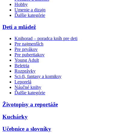
Hobby
Umenie a dizajn
Ďalšie kategórie
Deti a mládež
Knihorad – poradca kníh pre deti
Pre najmenších
Pre prvákov
Pre pubertiakov
Young Adult
Beletria
Rozprávky
Sci-fi, fantasy a komiksy
Leporelá
Náučné knihy
Ďalšie kategórie
Životopisy a reportáže
Kuchárky
Učebnice a slovníky