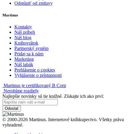
Odstúpiť od zmluvy
Martinus
Kontakty
Náš príbeh
Náš blog
Knihovrátok
Partnerský systém
Pridaj sa k nám
Marketing
Náš labák
Prehlásenie o cookies
Vyhlásenie o prístupnosti
Martinus je certifikovaný B Corp
Nerobíme rozdiely
Najlepšie novinky sú tie knižné. Získajte ich ako prví:
Odoslať
© 2000-2026 Martinus. Internetové kníhkupectvo. Všetky práva
vyhradené.