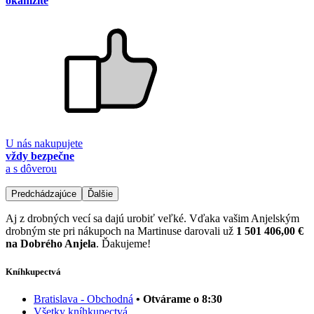
okamžite
U nás nakupujete
vždy bezpečne
a s dôverou
Predchádzajúce
Ďalšie
Aj z drobných vecí sa dajú urobiť veľké. Vďaka vašim Anjelským
drobným ste pri nákupoch na Martinuse darovali už
1 501 406,00 €
na Dobrého Anjela
. Ďakujeme!
Kníhkupectvá
Bratislava - Obchodná
• Otvárame o 8:30
Všetky kníhkupectvá