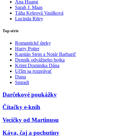
Ana Huang
Sarah J. Maas
Táňa Keleová Vasilková
Lucinda Riley
Top série
Romantické úteky
Harry Potter
Kapitán Stein a Notár Barbarič
Denník odvážneho bojka
Krimi Dominika Dána
Učím sa rozprávať
Duna
Smradi
Darčekové poukážky
Čítačky e-kníh
Vecičky od Martinusu
Káva, čaj a pochutiny