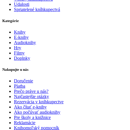
Udalosti
Spriatelené kníhkupectvá
Kategórie
Knihy
E-knihy
Audioknihy
Hry
Filmy
Doplnky
Nakupujte u nás
Doručenie
Platba
Prečo práve u nás?
Najčastejšie otázky
Rezervácia v kníhkupectve
Ako čítať e-knihy
Ako počúvať audioknihy
Pre školy a knižnice
Reklamácie
Knihomoľský pomocník