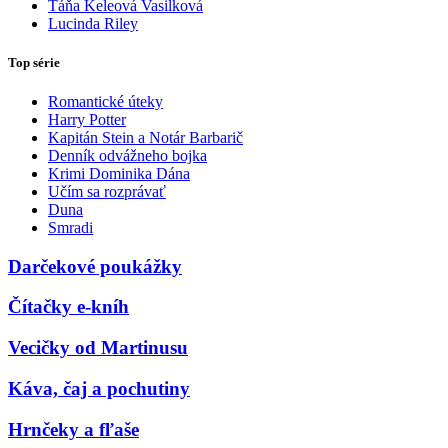
Táňa Keleová Vasilková
Lucinda Riley
Top série
Romantické úteky
Harry Potter
Kapitán Stein a Notár Barbarič
Denník odvážneho bojka
Krimi Dominika Dána
Učím sa rozprávať
Duna
Smradi
Darčekové poukážky
Čítačky e-kníh
Vecičky od Martinusu
Káva, čaj a pochutiny
Hrnčeky a fľaše