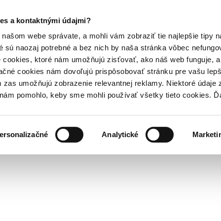
es a kontaktnými údajmi?
našom webe správate, a mohli vám zobraziť tie najlepšie tipy n
é sú naozaj potrebné a bez nich by naša stránka vôbec nefung
 cookies, ktoré nám umožňujú zisťovať, ako náš web funguje, a 
ačné cookies nám dovoľujú prispôsobovať stránku pre vašu lepši
zas umožňujú zobrazenie relevantnej reklamy. Niektoré údaje z
y nám pomohlo, keby sme mohli používať všetky tieto cookies. 
ersonalizačné
Analytické
Marketi