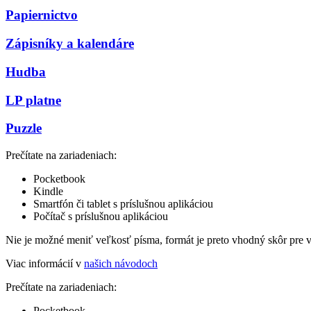
Papiernictvo
Zápisníky a kalendáre
Hudba
LP platne
Puzzle
Prečítate na zariadeniach:
Pocketbook
Kindle
Smartfón či tablet s príslušnou aplikáciou
Počítač s príslušnou aplikáciou
Nie je možné meniť veľkosť písma, formát je preto vhodný skôr pre 
Viac informácií v
našich návodoch
Prečítate na zariadeniach:
Pocketbook