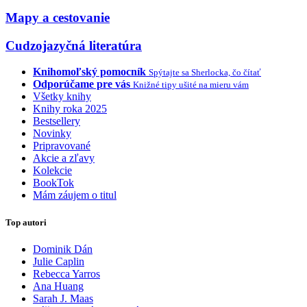
Mapy a cestovanie
Cudzojazyčná literatúra
Knihomoľský pomocník
Spýtajte sa Sherlocka, čo čítať
Odporúčame pre vás
Knižné tipy ušité na mieru vám
Všetky knihy
Knihy roka 2025
Bestsellery
Novinky
Pripravované
Akcie a zľavy
Kolekcie
BookTok
Mám záujem o titul
Top autori
Dominik Dán
Julie Caplin
Rebecca Yarros
Ana Huang
Sarah J. Maas