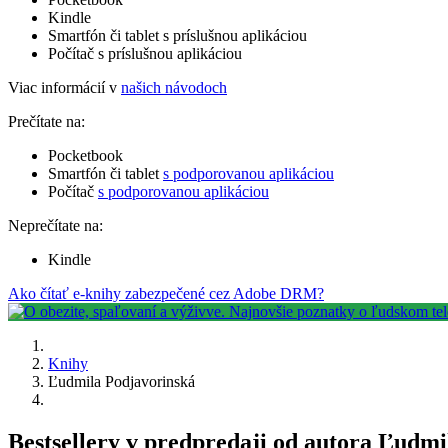
Kindle
Smartfón či tablet s príslušnou aplikáciou
Počítač s príslušnou aplikáciou
Viac informácií v
našich návodoch
Prečítate na:
Pocketbook
Smartfón či tablet
s podporovanou aplikáciou
Počítač
s podporovanou aplikáciou
Neprečítate na:
Kindle
Ako čítať e-knihy zabezpečené cez Adobe DRM?
Knihy
Ľudmila Podjavorinská
Bestsellery v predpredaji od autora Ľudm