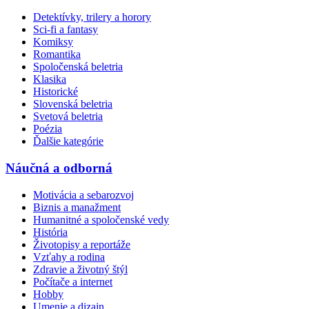
Detektívky, trilery a horory
Sci-fi a fantasy
Komiksy
Romantika
Spoločenská beletria
Klasika
Historické
Slovenská beletria
Svetová beletria
Poézia
Ďalšie kategórie
Náučná a odborná
Motivácia a sebarozvoj
Biznis a manažment
Humanitné a spoločenské vedy
História
Životopisy a reportáže
Vzťahy a rodina
Zdravie a životný štýl
Počítače a internet
Hobby
Umenie a dizajn