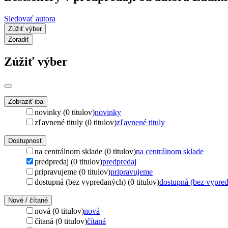
Sledovať autora
Zúžiť výber
Zoradiť
Zúžiť výber
Zobraziť iba
novinky (0 titulov)
novinky
zľavnené tituly (0 titulov)
zľavnené tituly
Dostupnosť
na centrálnom sklade (0 titulov)
na centrálnom sklade
predpredaj (0 titulov)
predpredaj
pripravujeme (0 titulov)
pripravujeme
dostupná (bez vypredaných) (0 titulov)
dostupná (bez vypre
Nové / čítané
nová (0 titulov)
nová
čítaná (0 titulov)
čítaná