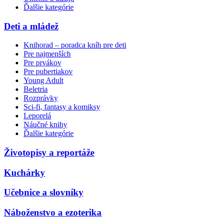
Ďalšie kategórie
Deti a mládež
Knihorad – poradca kníh pre deti
Pre najmenších
Pre prvákov
Pre pubertiakov
Young Adult
Beletria
Rozprávky
Sci-fi, fantasy a komiksy
Leporelá
Náučné knihy
Ďalšie kategórie
Životopisy a reportáže
Kuchárky
Učebnice a slovníky
Náboženstvo a ezoterika