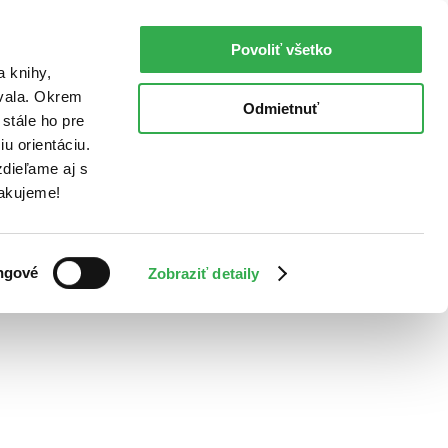
Povoliť všetko
a knihy,
ovala. Okrem
Odmietnuť
stále ho pre
u orientáciu.
dieľame aj s
Ďakujeme!
ngové
Zobraziť detaily