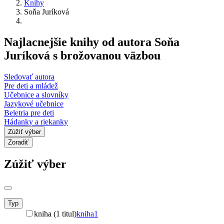
Knihy
Soňa Juríková
Najlacnejšie knihy od autora Soňa
Juríková s brožovanou väzbou
Sledovať autora
Pre deti a mládež
Učebnice a slovníky
Jazykové učebnice
Beletria pre deti
Hádanky a riekanky
Zúžiť výber
Zoradiť
Zúžiť výber
Typ
kniha (1 titul)
kniha
1