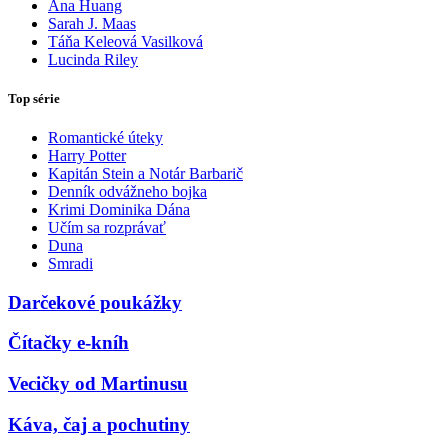
Ana Huang
Sarah J. Maas
Táňa Keleová Vasilková
Lucinda Riley
Top série
Romantické úteky
Harry Potter
Kapitán Stein a Notár Barbarič
Denník odvážneho bojka
Krimi Dominika Dána
Učím sa rozprávať
Duna
Smradi
Darčekové poukážky
Čítačky e-kníh
Vecičky od Martinusu
Káva, čaj a pochutiny