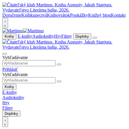
Doručenie
Kníhkupectvá
Knihovrátok
Poukážky
Knižný blog
Kontakt
E-knihy
Audioknihy
Hry
Filmy
Knihy
Doplnky
Vyhľadávanie
Prihlásiť
Vyhľadávanie
Knihy
E-knihy
Audioknihy
Hry
Filmy
Doplnky