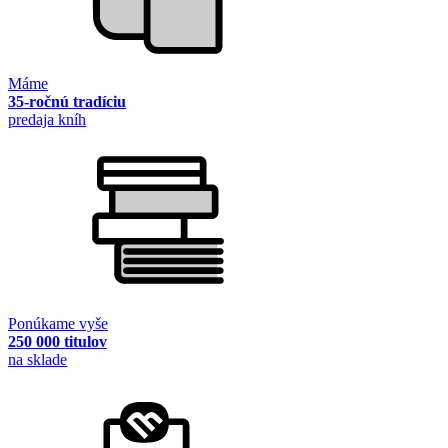
Máme
35-ročnú tradíciu
predaja kníh
Ponúkame vyše
250 000 titulov
na sklade