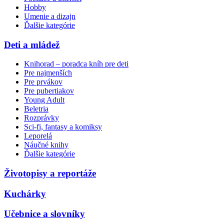
Hobby
Umenie a dizajn
Ďalšie kategórie
Deti a mládež
Knihorad – poradca kníh pre deti
Pre najmenších
Pre prvákov
Pre pubertiakov
Young Adult
Beletria
Rozprávky
Sci-fi, fantasy a komiksy
Leporelá
Náučné knihy
Ďalšie kategórie
Životopisy a reportáže
Kuchárky
Učebnice a slovníky