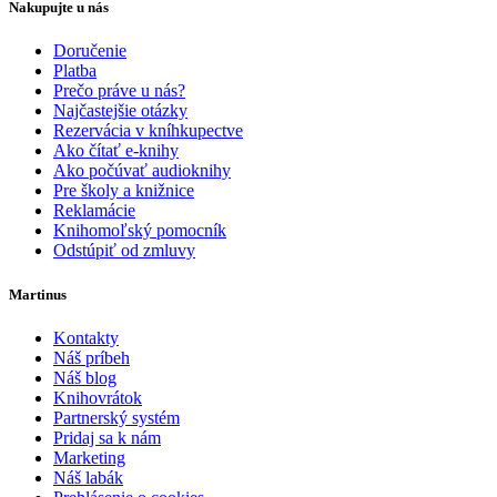
Nakupujte u nás
Doručenie
Platba
Prečo práve u nás?
Najčastejšie otázky
Rezervácia v kníhkupectve
Ako čítať e-knihy
Ako počúvať audioknihy
Pre školy a knižnice
Reklamácie
Knihomoľský pomocník
Odstúpiť od zmluvy
Martinus
Kontakty
Náš príbeh
Náš blog
Knihovrátok
Partnerský systém
Pridaj sa k nám
Marketing
Náš labák