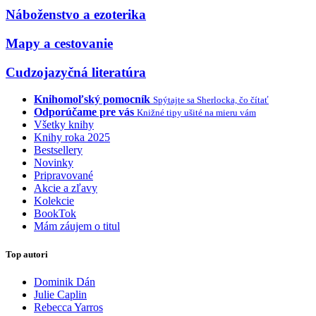
Náboženstvo a ezoterika
Mapy a cestovanie
Cudzojazyčná literatúra
Knihomoľský pomocník
Spýtajte sa Sherlocka, čo čítať
Odporúčame pre vás
Knižné tipy ušité na mieru vám
Všetky knihy
Knihy roka 2025
Bestsellery
Novinky
Pripravované
Akcie a zľavy
Kolekcie
BookTok
Mám záujem o titul
Top autori
Dominik Dán
Julie Caplin
Rebecca Yarros