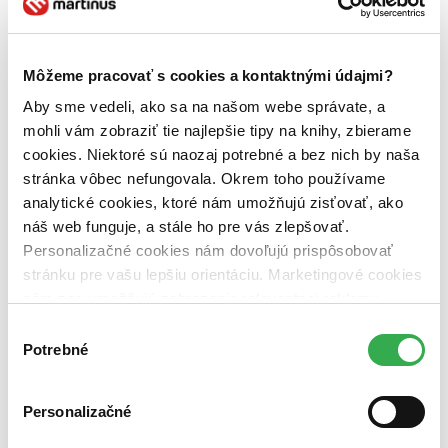
Vydavateľstvo
Fraus (1 titul)
Fraus
1
Väzba
Môžeme pracovať s cookies a kontaktnými údajmi?
brožovaná väzba (1 titul)
brožovaná väzba
1
Aby sme vedeli, ako sa na našom webe správate, a
Zúžiť výber
mohli vám zobraziť tie najlepšie tipy na knihy, zbierame
cookies. Niektoré sú naozaj potrebné a bez nich by naša
Zoradiť
stránka vôbec nefungovala. Okrem toho používame
analytické cookies, ktoré nám umožňujú zisťovať, ako
náš web funguje, a stále ho pre vás zlepšovať.
Personalizačné cookies nám dovoľujú prispôsobovať
Bestsellery
stránku pre vašu lepšiu orientáciu. Marketingové cookies
Top hodnotené
Novinky
nám zas umožňujú zobrazenie relevantnej reklamy.
Najdrahšie
Niektoré údaje zdieľame aj s tretími stranami. Veľmi by
Výber
Najlacnejšie
nám pomohlo, keby sme mohli používať všetky tieto
Potrebné
Najvyššia zľava
súhlasu
cookies. Ďakujeme!
Použité filtre
Personalizačné
Zrušiť filtre
dostupné
S brožovanou väzbou