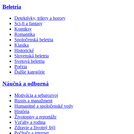
Beletria
Detektívky, trilery a horory
Sci-fi a fantasy
Komiksy
Romantika
Spoločenská beletria
Klasika
Historické
Slovenská beletria
Svetová beletria
Poézia
Ďalšie kategórie
Náučná a odborná
Motivácia a sebarozvoj
Biznis a manažment
Humanitné a spoločenské vedy
História
Životopisy a reportáže
Vzťahy a rodina
Zdravie a životný štýl
Počítače a internet