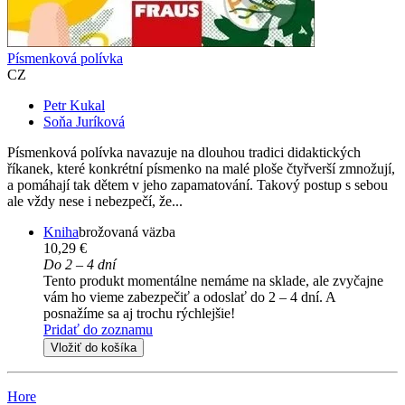
Písmenková polívka
CZ
Petr Kukal
Soňa Juríková
Písmenková polívka navazuje na dlouhou tradici didaktických
říkanek, které konkrétní písmenko na malé ploše čtyřverší zmnožují,
a pomáhají tak dětem v jeho zapamatování. Takový postup s sebou
ale vždy nese i nebezpečí, že...
Kniha
brožovaná väzba
10,29 €
Do 2 – 4 dní
Tento produkt momentálne nemáme na sklade, ale zvyčajne
vám ho vieme zabezpečiť a odoslať do 2 – 4 dní. A
posnažíme sa aj trochu rýchlejšie!
Pridať do zoznamu
Vložiť do košíka
Hore