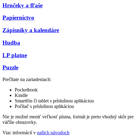
Hrnčeky a fľaše
Papiernictvo
Zápisníky a kalendáre
Hudba
LP platne
Puzzle
Prečítate na zariadeniach:
Pocketbook
Kindle
Smartfón či tablet s príslušnou aplikáciou
Počítač s príslušnou aplikáciou
Nie je možné meniť veľkosť písma, formát je preto vhodný skôr pre
väčšie obrazovky.
Viac informácií v
našich návodoch