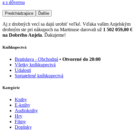
a s dôverou
Predchádzajúce
Ďalšie
Aj z drobných vecí sa dajú urobiť veľké. Vďaka vašim Anjelským
drobným ste pri nákupoch na Martinuse darovali už
1 502 059,00 €
na Dobrého Anjela
. Ďakujeme!
Kníhkupectvá
Bratislava - Obchodná
• Otvorené do 20:00
Všetky kníhkupectvá
Udalosti
Spriatelené kníhkupectvá
Kategórie
Knihy
E-knihy
Audioknihy
Hry
Filmy
Doplnky