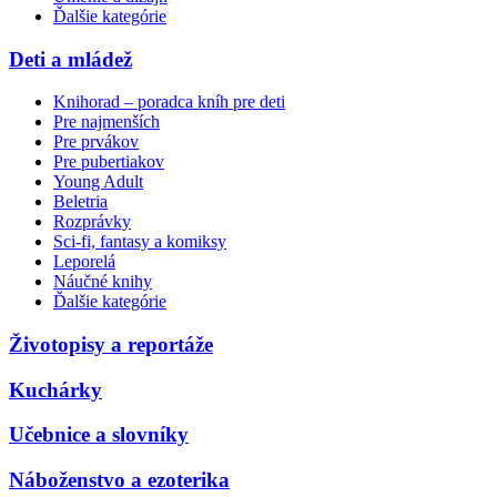
Ďalšie kategórie
Deti a mládež
Knihorad – poradca kníh pre deti
Pre najmenších
Pre prvákov
Pre pubertiakov
Young Adult
Beletria
Rozprávky
Sci-fi, fantasy a komiksy
Leporelá
Náučné knihy
Ďalšie kategórie
Životopisy a reportáže
Kuchárky
Učebnice a slovníky
Náboženstvo a ezoterika