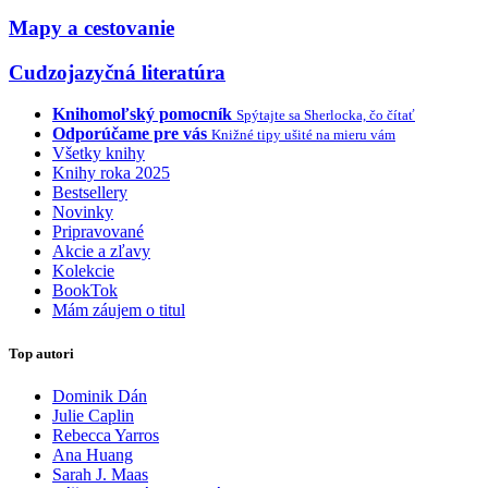
Mapy a cestovanie
Cudzojazyčná literatúra
Knihomoľský pomocník
Spýtajte sa Sherlocka, čo čítať
Odporúčame pre vás
Knižné tipy ušité na mieru vám
Všetky knihy
Knihy roka 2025
Bestsellery
Novinky
Pripravované
Akcie a zľavy
Kolekcie
BookTok
Mám záujem o titul
Top autori
Dominik Dán
Julie Caplin
Rebecca Yarros
Ana Huang
Sarah J. Maas