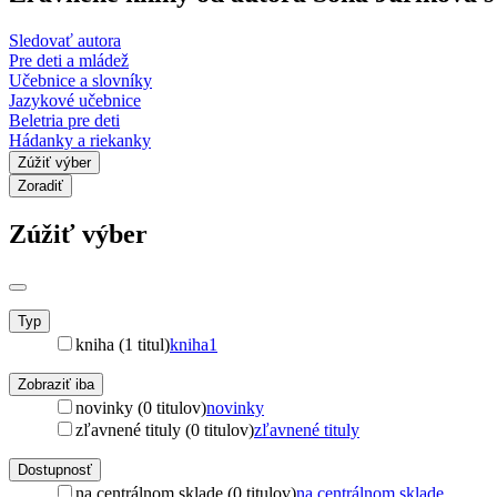
Sledovať autora
Pre deti a mládež
Učebnice a slovníky
Jazykové učebnice
Beletria pre deti
Hádanky a riekanky
Zúžiť výber
Zoradiť
Zúžiť výber
Typ
kniha (1 titul)
kniha
1
Zobraziť iba
novinky (0 titulov)
novinky
zľavnené tituly (0 titulov)
zľavnené tituly
Dostupnosť
na centrálnom sklade (0 titulov)
na centrálnom sklade