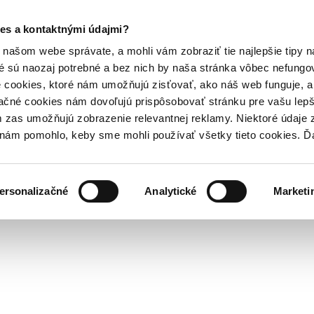
es a kontaktnými údajmi?
našom webe správate, a mohli vám zobraziť tie najlepšie tipy n
é sú naozaj potrebné a bez nich by naša stránka vôbec nefung
 cookies, ktoré nám umožňujú zisťovať, ako náš web funguje, a 
ačné cookies nám dovoľujú prispôsobovať stránku pre vašu lepši
zas umožňujú zobrazenie relevantnej reklamy. Niektoré údaje z
y nám pomohlo, keby sme mohli používať všetky tieto cookies. 
ersonalizačné
Analytické
Marketi