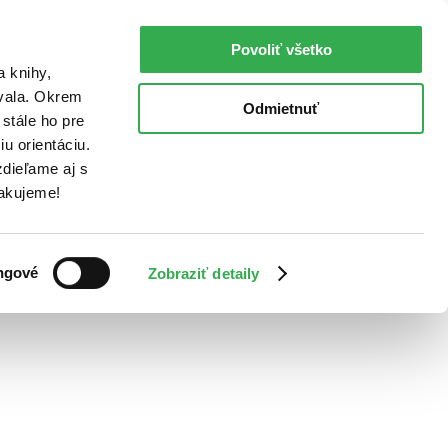
Povoliť všetko
a knihy,
ovala. Okrem
Odmietnuť
stále ho pre
u orientáciu.
dieľame aj s
Ďakujeme!
ngové
Zobraziť detaily