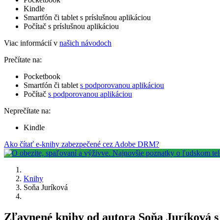
Kindle
Smartfón či tablet s príslušnou aplikáciou
Počítač s príslušnou aplikáciou
Viac informácií v
našich návodoch
Prečítate na:
Pocketbook
Smartfón či tablet
s podporovanou aplikáciou
Počítač
s podporovanou aplikáciou
Neprečítate na:
Kindle
Ako čítať e-knihy zabezpečené cez Adobe DRM?
Knihy
Soňa Juríková
Zľavnené knihy od autora Soňa Juríková 