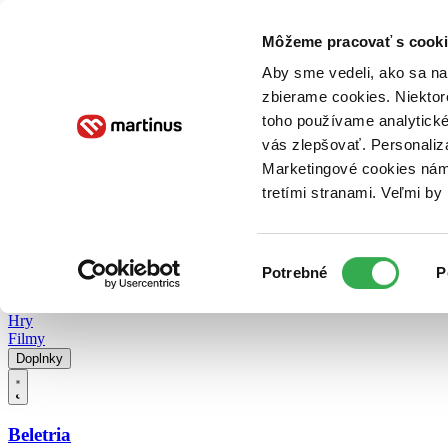
Doručenie
Kníhkupectvá
Knihovrátok
Poukážky
Knižný blog
Kontakt
Môžeme pracovať s cooki
Aby sme vedeli, ako sa na 
zbierame cookies. Niektor
E-knihy
Audioknihy
Hry
Filmy
Knihy
Doplnky
toho používame analytické
vás zlepšovať. Personaliz
Vyhľadávanie
Marketingové cookies nám 
tretími stranami. Veľmi b
Prihlásiť
Vyhľadávanie
Výber
Knihy
Potrebné
P
súhlasu
E-knihy
Audioknihy
Hry
Filmy
Doplnky
Beletria