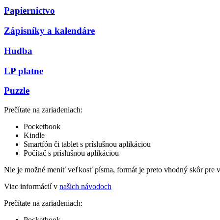
Papiernictvo
Zápisníky a kalendáre
Hudba
LP platne
Puzzle
Prečítate na zariadeniach:
Pocketbook
Kindle
Smartfón či tablet s príslušnou aplikáciou
Počítač s príslušnou aplikáciou
Nie je možné meniť veľkosť písma, formát je preto vhodný skôr pre 
Viac informácií v
našich návodoch
Prečítate na zariadeniach:
Pocketbook