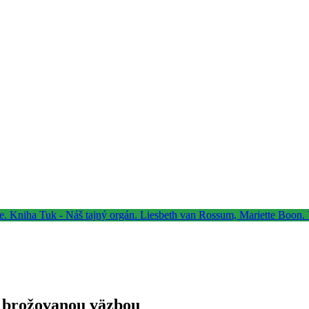
s brožovanou väzbou