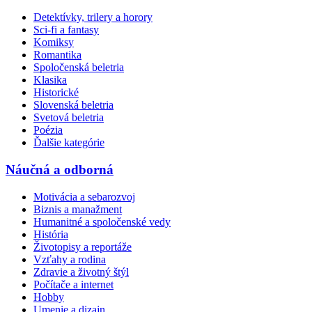
Detektívky, trilery a horory
Sci-fi a fantasy
Komiksy
Romantika
Spoločenská beletria
Klasika
Historické
Slovenská beletria
Svetová beletria
Poézia
Ďalšie kategórie
Náučná a odborná
Motivácia a sebarozvoj
Biznis a manažment
Humanitné a spoločenské vedy
História
Životopisy a reportáže
Vzťahy a rodina
Zdravie a životný štýl
Počítače a internet
Hobby
Umenie a dizajn