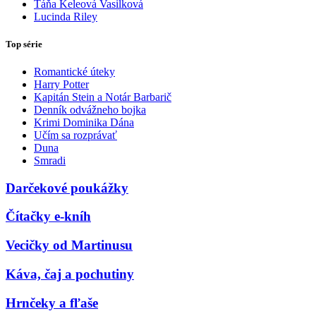
Táňa Keleová Vasilková
Lucinda Riley
Top série
Romantické úteky
Harry Potter
Kapitán Stein a Notár Barbarič
Denník odvážneho bojka
Krimi Dominika Dána
Učím sa rozprávať
Duna
Smradi
Darčekové poukážky
Čítačky e-kníh
Vecičky od Martinusu
Káva, čaj a pochutiny
Hrnčeky a fľaše