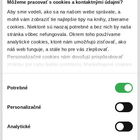
Môžeme pracovať s cookies a kontaktnými údajmi?
Väzba
Aby sme vedeli, ako sa na našom webe správate, a
brožovaná väzba (1 titul)
brožovaná väzba
1
mohli vám zobraziť tie najlepšie tipy na knihy, zbierame
Zúžiť výber
cookies. Niektoré sú naozaj potrebné a bez nich by naša
stránka vôbec nefungovala. Okrem toho používame
Zoradiť
analytické cookies, ktoré nám umožňujú zisťovať, ako
náš web funguje, a stále ho pre vás zlepšovať.
Personalizačné cookies nám dovoľujú prispôsobovať
stránku pre vašu lepšiu orientáciu. Marketingové cookies
Bestsellery
nám zas umožňujú zobrazenie relevantnej reklamy.
Top hodnotené
Novinky
Niektoré údaje zdieľame aj s tretími stranami. Veľmi by
Výber
Najdrahšie
nám pomohlo, keby sme mohli používať všetky tieto
Potrebné
súhlasu
Najlacnejšie
cookies. Ďakujeme!
Najvyššia zľava
Personalizačné
Analytické