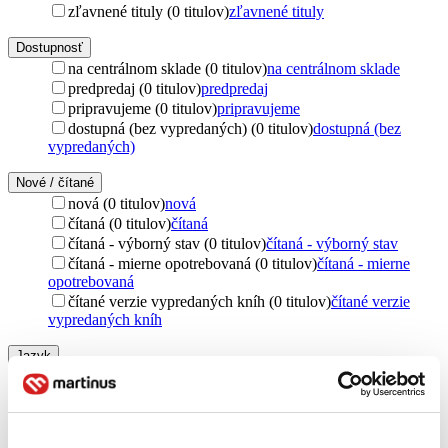
zľavnené tituly (0 titulov)
zľavnené tituly
Dostupnosť
na centrálnom sklade (0 titulov)
na centrálnom sklade
predpredaj (0 titulov)
predpredaj
pripravujeme (0 titulov)
pripravujeme
dostupná (bez vypredaných) (0 titulov)
dostupná (bez
vypredaných)
Nové / čítané
nová (0 titulov)
nová
čítaná (0 titulov)
čítaná
čítaná - výborný stav (0 titulov)
čítaná - výborný stav
čítaná - mierne opotrebovaná (0 titulov)
čítaná - mierne
opotrebovaná
čítané verzie vypredaných kníh (0 titulov)
čítané verzie
vypredaných kníh
Jazyk
čeština (1 titul)
čeština
1
Vydavateľstvo
Fraus (1 titul)
Fraus
1