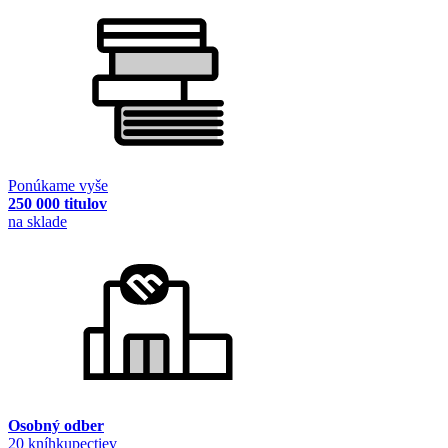
Ponúkame vyše
250 000 titulov
na sklade
Osobný odber
20 kníhkupectiev