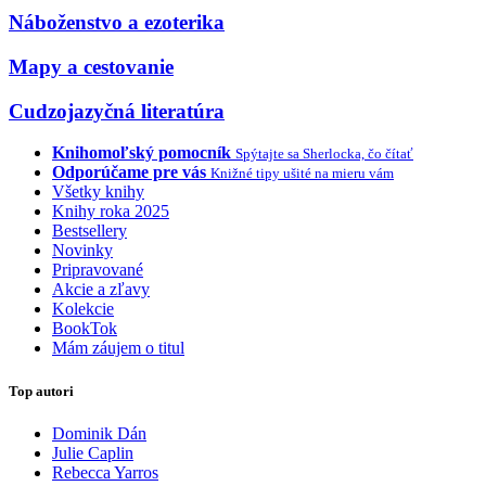
Náboženstvo a ezoterika
Mapy a cestovanie
Cudzojazyčná literatúra
Knihomoľský pomocník
Spýtajte sa Sherlocka, čo čítať
Odporúčame pre vás
Knižné tipy ušité na mieru vám
Všetky knihy
Knihy roka 2025
Bestsellery
Novinky
Pripravované
Akcie a zľavy
Kolekcie
BookTok
Mám záujem o titul
Top autori
Dominik Dán
Julie Caplin
Rebecca Yarros