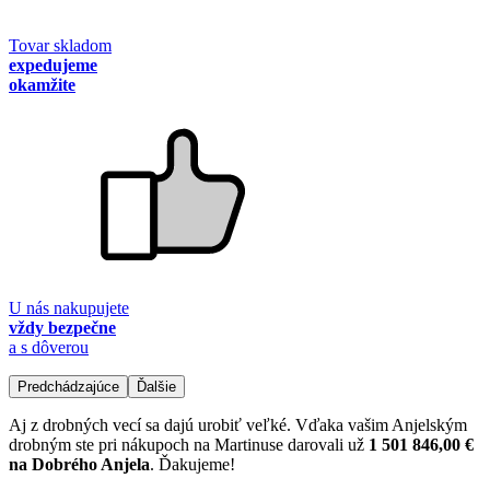
Tovar skladom
expedujeme
okamžite
U nás nakupujete
vždy bezpečne
a s dôverou
Predchádzajúce
Ďalšie
Aj z drobných vecí sa dajú urobiť veľké. Vďaka vašim Anjelským
drobným ste pri nákupoch na Martinuse darovali už
1 501 846,00 €
na Dobrého Anjela
. Ďakujeme!