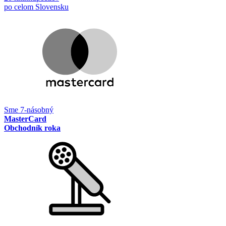
po celom Slovensku
Sme 7-násobný
MasterCard
Obchodník roka