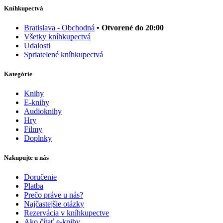
Kníhkupectvá
Bratislava - Obchodná
• Otvorené do 20:00
Všetky kníhkupectvá
Udalosti
Spriatelené kníhkupectvá
Kategórie
Knihy
E-knihy
Audioknihy
Hry
Filmy
Doplnky
Nakupujte u nás
Doručenie
Platba
Prečo práve u nás?
Najčastejšie otázky
Rezervácia v kníhkupectve
Ako čítať e-knihy