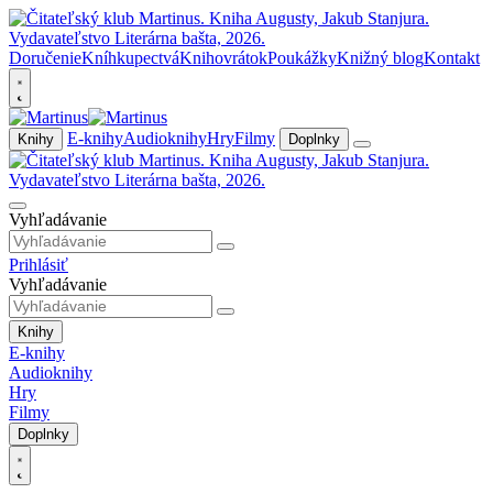
Doručenie
Kníhkupectvá
Knihovrátok
Poukážky
Knižný blog
Kontakt
E-knihy
Audioknihy
Hry
Filmy
Knihy
Doplnky
Vyhľadávanie
Prihlásiť
Vyhľadávanie
Knihy
E-knihy
Audioknihy
Hry
Filmy
Doplnky