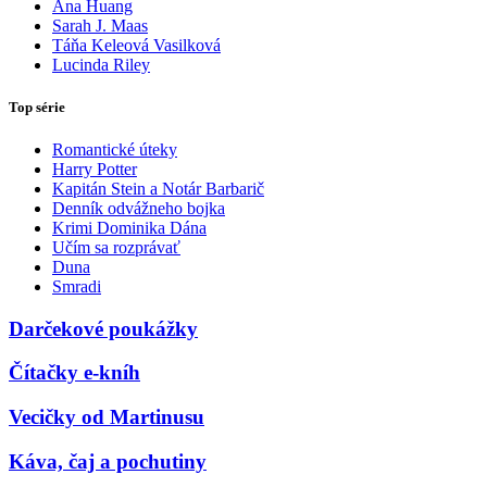
Ana Huang
Sarah J. Maas
Táňa Keleová Vasilková
Lucinda Riley
Top série
Romantické úteky
Harry Potter
Kapitán Stein a Notár Barbarič
Denník odvážneho bojka
Krimi Dominika Dána
Učím sa rozprávať
Duna
Smradi
Darčekové poukážky
Čítačky e-kníh
Vecičky od Martinusu
Káva, čaj a pochutiny