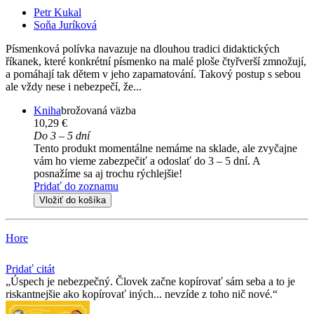
Petr Kukal
Soňa Juríková
Písmenková polívka navazuje na dlouhou tradici didaktických
říkanek, které konkrétní písmenko na malé ploše čtyřverší zmnožují,
a pomáhají tak dětem v jeho zapamatování. Takový postup s sebou
ale vždy nese i nebezpečí, že...
Kniha
brožovaná väzba
10,29 €
Do 3 – 5 dní
Tento produkt momentálne nemáme na sklade, ale zvyčajne
vám ho vieme zabezpečiť a odoslať do 3 – 5 dní. A
posnažíme sa aj trochu rýchlejšie!
Pridať do zoznamu
Vložiť do košíka
Hore
Pridať citát
Úspech je nebezpečný. Človek začne kopírovať sám seba a to je
riskantnejšie ako kopírovať iných... nevzíde z toho nič nové.