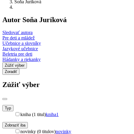
Soňa Juríková
Autor Soňa Juríková
Sledovať autora
Pre deti a mládež
Učebnice a slovníky
Jazykové učebnice
Beletria pre deti
Hádanky a riekanky
Zúžiť výber
Zoradiť
Zúžiť výber
Typ
kniha (1 titul)
kniha
1
Zobraziť iba
novinky (0 titulov)
novinky