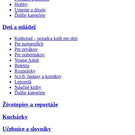
Hobby
Umenie a dizajn
Ďalšie kategórie
Deti a mládež
Knihorad – poradca kníh pre deti
Pre najmenších
Pre prvákov
Pre pubertiakov
Young Adult
Beletria
Rozprávky
Sci-fi, fantasy a komiksy
Leporelá
Náučné knihy
Ďalšie kategórie
Životopisy a reportáže
Kuchárky
Učebnice a slovníky