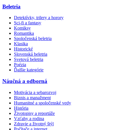
Beletria
Detektívky, trilery a horory
Sci-fi a fantasy
Komiksy
Romantika
Spoločenská beletria
Klasika
Historické
Slovenská beletria
Svetová beletria
Poézia
Ďalšie kategórie
Náučná a odborná
Motivácia a sebarozvoj
Biznis a manažment
Humanitné a spoločenské vedy
História
Životopisy a reportáže
Vzťahy a rodina
Zdravie a životný štýl
Počítače a internet