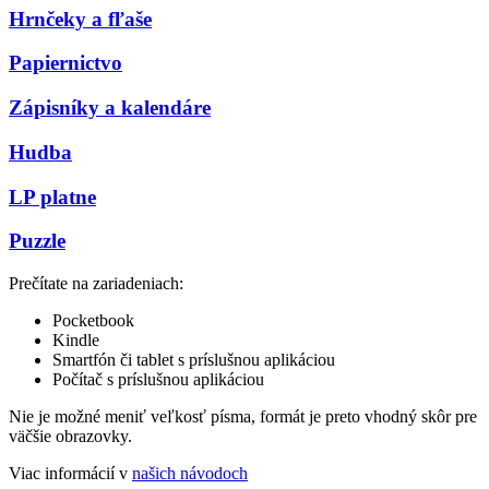
Hrnčeky a fľaše
Papiernictvo
Zápisníky a kalendáre
Hudba
LP platne
Puzzle
Prečítate na zariadeniach:
Pocketbook
Kindle
Smartfón či tablet s príslušnou aplikáciou
Počítač s príslušnou aplikáciou
Nie je možné meniť veľkosť písma, formát je preto vhodný skôr pre
väčšie obrazovky.
Viac informácií v
našich návodoch