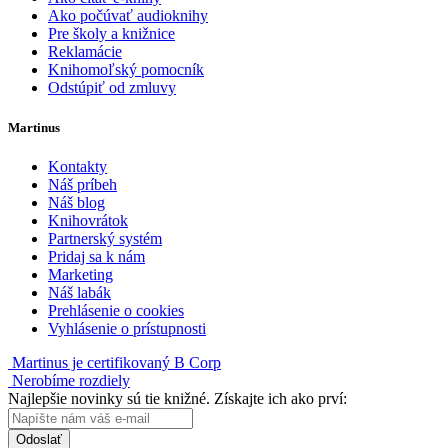
Ako počúvať audioknihy
Pre školy a knižnice
Reklamácie
Knihomoľský pomocník
Odstúpiť od zmluvy
Martinus
Kontakty
Náš príbeh
Náš blog
Knihovrátok
Partnerský systém
Pridaj sa k nám
Marketing
Náš labák
Prehlásenie o cookies
Vyhlásenie o prístupnosti
Martinus je certifikovaný B Corp
Nerobíme rozdiely
Najlepšie novinky sú tie knižné. Získajte ich ako prví:
Odoslať