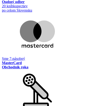
Osobný odber
20 kníhkupectiev
po celom Slovensku
Sme 7-násobný
MasterCard
Obchodník roka