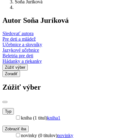
Soňa Juríková
Autor Soňa Juríková
Sledovať autora
Pre deti a mládež
Učebnice a slovníky
Jazykové učebnice
Beletria pre deti
Hádanky a riekanky
Zúžiť výber
Zoradiť
Zúžiť výber
Typ
kniha (1 titul)
kniha
1
Zobraziť iba
novinky (0 titulov)
novinky