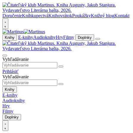
Doručenie
Kníhkupectvá
Knihovrátok
Poukážky
Knižný blog
Kontakt
E-knihy
Audioknihy
Hry
Filmy
Knihy
Doplnky
Vyhľadávanie
Prihlásiť
Vyhľadávanie
Knihy
E-knihy
Audioknihy
Hry
Filmy
Doplnky