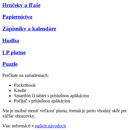
Hrnčeky a fľaše
Papiernictvo
Zápisníky a kalendáre
Hudba
LP platne
Puzzle
Prečítate na zariadeniach:
Pocketbook
Kindle
Smartfón či tablet s príslušnou aplikáciou
Počítač s príslušnou aplikáciou
Nie je možné meniť veľkosť písma, formát je preto vhodný skôr pre
väčšie obrazovky.
Viac informácií v
našich návodoch