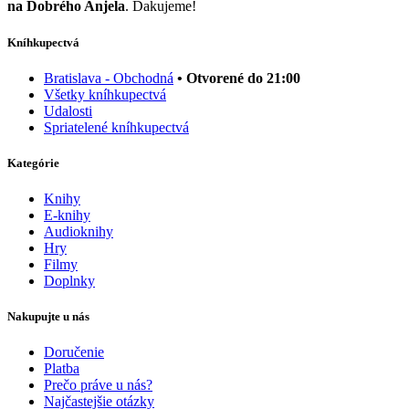
na Dobrého Anjela
. Ďakujeme!
Kníhkupectvá
Bratislava - Obchodná
• Otvorené do 21:00
Všetky kníhkupectvá
Udalosti
Spriatelené kníhkupectvá
Kategórie
Knihy
E-knihy
Audioknihy
Hry
Filmy
Doplnky
Nakupujte u nás
Doručenie
Platba
Prečo práve u nás?
Najčastejšie otázky