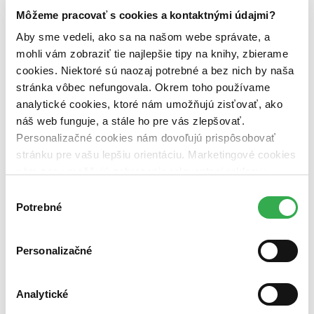
Môžeme pracovať s cookies a kontaktnými údajmi?
Väzba
brožovaná väzba (1 titul)
brožovaná väzba
1
Aby sme vedeli, ako sa na našom webe správate, a
mohli vám zobraziť tie najlepšie tipy na knihy, zbierame
Zúžiť výber
cookies. Niektoré sú naozaj potrebné a bez nich by naša
Zoradiť
stránka vôbec nefungovala. Okrem toho používame
analytické cookies, ktoré nám umožňujú zisťovať, ako
náš web funguje, a stále ho pre vás zlepšovať.
Personalizačné cookies nám dovoľujú prispôsobovať
Bestsellery
stránku pre vašu lepšiu orientáciu. Marketingové cookies
Top hodnotené
nám zas umožňujú zobrazenie relevantnej reklamy.
Novinky
Niektoré údaje zdieľame aj s tretími stranami. Veľmi by
Najdrahšie
Výber
Najlacnejšie
nám pomohlo, keby sme mohli používať všetky tieto
Potrebné
súhlasu
Najvyššia zľava
cookies. Ďakujeme!
Personalizačné
Analytické