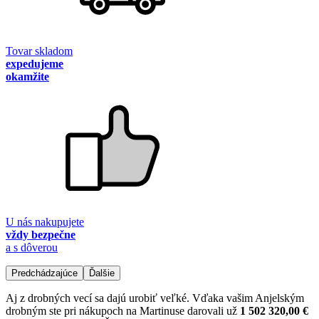
Tovar skladom
expedujeme
okamžite
U nás nakupujete
vždy bezpečne
a s dôverou
Predchádzajúce
Ďalšie
Aj z drobných vecí sa dajú urobiť veľké. Vďaka vašim Anjelským
drobným ste pri nákupoch na Martinuse darovali už
1 502 320,00 €