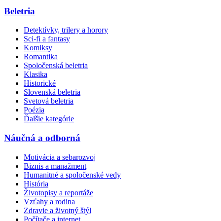
Beletria
Detektívky, trilery a horory
Sci-fi a fantasy
Komiksy
Romantika
Spoločenská beletria
Klasika
Historické
Slovenská beletria
Svetová beletria
Poézia
Ďalšie kategórie
Náučná a odborná
Motivácia a sebarozvoj
Biznis a manažment
Humanitné a spoločenské vedy
História
Životopisy a reportáže
Vzťahy a rodina
Zdravie a životný štýl
Počítače a internet