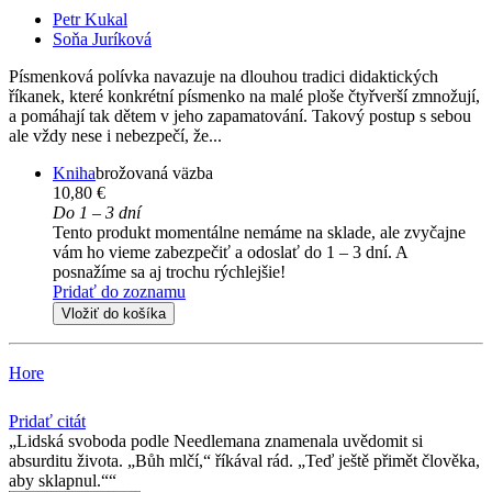
Petr Kukal
Soňa Juríková
Písmenková polívka navazuje na dlouhou tradici didaktických
říkanek, které konkrétní písmenko na malé ploše čtyřverší zmnožují,
a pomáhají tak dětem v jeho zapamatování. Takový postup s sebou
ale vždy nese i nebezpečí, že...
Kniha
brožovaná väzba
10,80 €
Do 1 – 3 dní
Tento produkt momentálne nemáme na sklade, ale zvyčajne
vám ho vieme zabezpečiť a odoslať do 1 – 3 dní. A
posnažíme sa aj trochu rýchlejšie!
Pridať do zoznamu
Vložiť do košíka
Hore
Pridať citát
Lidská svoboda podle Needlemana znamenala uvědomit si
absurditu života. „Bůh mlčí,“ říkával rád. „Teď ještě přimět člověka,
aby sklapnul.“