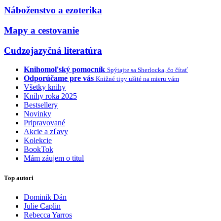
Náboženstvo a ezoterika
Mapy a cestovanie
Cudzojazyčná literatúra
Knihomoľský pomocník
Spýtajte sa Sherlocka, čo čítať
Odporúčame pre vás
Knižné tipy ušité na mieru vám
Všetky knihy
Knihy roka 2025
Bestsellery
Novinky
Pripravované
Akcie a zľavy
Kolekcie
BookTok
Mám záujem o titul
Top autori
Dominik Dán
Julie Caplin
Rebecca Yarros