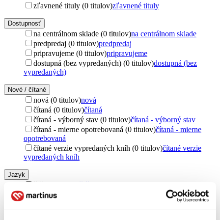
zľavnené tituly (0 titulov)
zľavnené tituly
Dostupnosť
na centrálnom sklade (0 titulov)
na centrálnom sklade
predpredaj (0 titulov)
predpredaj
pripravujeme (0 titulov)
pripravujeme
dostupná (bez vypredaných) (0 titulov)
dostupná (bez
vypredaných)
Nové / čítané
nová (0 titulov)
nová
čítaná (0 titulov)
čítaná
čítaná - výborný stav (0 titulov)
čítaná - výborný stav
čítaná - mierne opotrebovaná (0 titulov)
čítaná - mierne
opotrebovaná
čítané verzie vypredaných kníh (0 titulov)
čítané verzie
vypredaných kníh
Jazyk
čeština (1 titul)
čeština
1
Vydavateľstvo
Fraus (1 titul)
Fraus
1