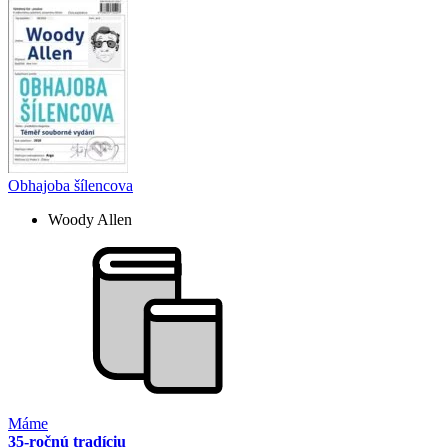
Obhajoba šílencova
Woody Allen
Máme
35-ročnú tradíciu