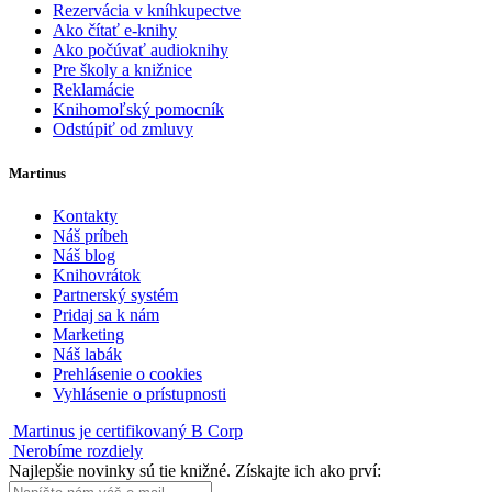
Rezervácia v kníhkupectve
Ako čítať e-knihy
Ako počúvať audioknihy
Pre školy a knižnice
Reklamácie
Knihomoľský pomocník
Odstúpiť od zmluvy
Martinus
Kontakty
Náš príbeh
Náš blog
Knihovrátok
Partnerský systém
Pridaj sa k nám
Marketing
Náš labák
Prehlásenie o cookies
Vyhlásenie o prístupnosti
Martinus je certifikovaný B Corp
Nerobíme rozdiely
Najlepšie novinky sú tie knižné. Získajte ich ako prví: