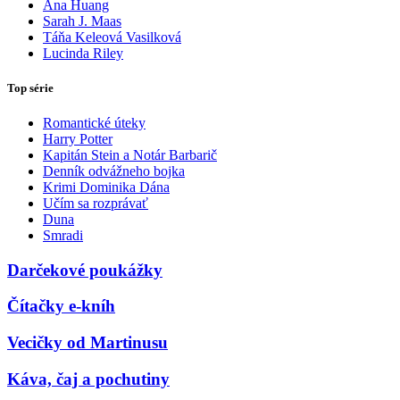
Ana Huang
Sarah J. Maas
Táňa Keleová Vasilková
Lucinda Riley
Top série
Romantické úteky
Harry Potter
Kapitán Stein a Notár Barbarič
Denník odvážneho bojka
Krimi Dominika Dána
Učím sa rozprávať
Duna
Smradi
Darčekové poukážky
Čítačky e-kníh
Vecičky od Martinusu
Káva, čaj a pochutiny