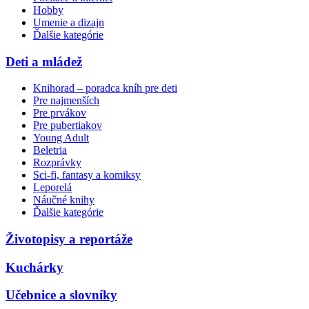
Hobby
Umenie a dizajn
Ďalšie kategórie
Deti a mládež
Knihorad – poradca kníh pre deti
Pre najmenších
Pre prvákov
Pre pubertiakov
Young Adult
Beletria
Rozprávky
Sci-fi, fantasy a komiksy
Leporelá
Náučné knihy
Ďalšie kategórie
Životopisy a reportáže
Kuchárky
Učebnice a slovníky