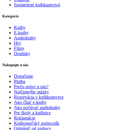
Spriatelené kníhkupectvá
Kategórie
Knihy
E-knihy
Audioknihy
Hry
Filmy
Doplnky
Nakupujte u nás
Doručenie
Platba
Prečo práve u nás?
Najčastejšie otázky
Rezervácia v kníhkupectve
Ako čítať e-knihy
Ako počúvať audioknihy
Pre školy a knižnice
Reklamácie
Knihomoľský pomocník
Odstúpiť od zmluvy