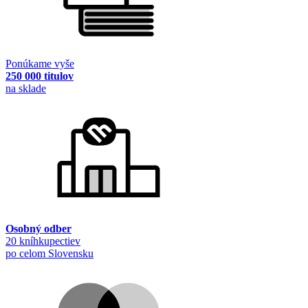
Ponúkame vyše
250 000 titulov
na sklade
Osobný odber
20 kníhkupectiev
po celom Slovensku