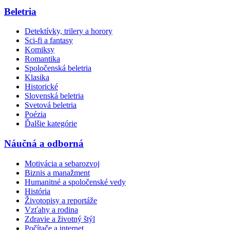
Beletria
Detektívky, trilery a horory
Sci-fi a fantasy
Komiksy
Romantika
Spoločenská beletria
Klasika
Historické
Slovenská beletria
Svetová beletria
Poézia
Ďalšie kategórie
Náučná a odborná
Motivácia a sebarozvoj
Biznis a manažment
Humanitné a spoločenské vedy
História
Životopisy a reportáže
Vzťahy a rodina
Zdravie a životný štýl
Počítače a internet