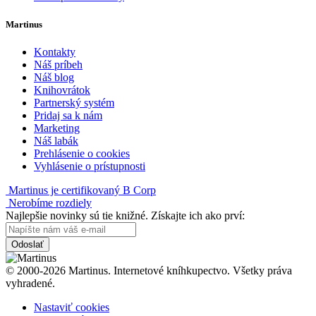
Martinus
Kontakty
Náš príbeh
Náš blog
Knihovrátok
Partnerský systém
Pridaj sa k nám
Marketing
Náš labák
Prehlásenie o cookies
Vyhlásenie o prístupnosti
Martinus je certifikovaný B Corp
Nerobíme rozdiely
Najlepšie novinky sú tie knižné. Získajte ich ako prví:
Odoslať
© 2000-2026 Martinus. Internetové kníhkupectvo. Všetky práva
vyhradené.
Nastaviť cookies