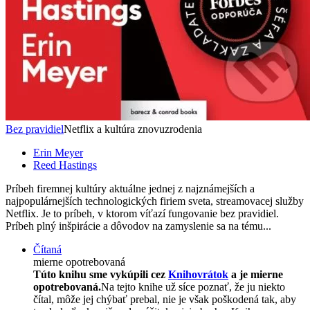
Bez pravidiel
Netflix a kultúra znovuzrodenia
Erin Meyer
Reed Hastings
Príbeh firemnej kultúry aktuálne jednej z najznámejších a
najpopulárnejších technologických firiem sveta, streamovacej služby
Netflix. Je to príbeh, v ktorom víťazí fungovanie bez pravidiel.
Príbeh plný inšpirácie a dôvodov na zamyslenie sa na tému...
Čítaná
mierne opotrebovaná
Túto knihu sme vykúpili cez
Knihovrátok
a je mierne
opotrebovaná.
Na tejto knihe už síce poznať, že ju niekto
čítal, môže jej chýbať prebal, nie je však poškodená tak, aby