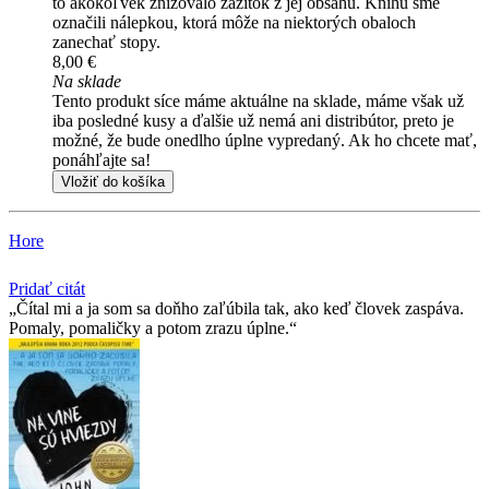
to akokoľvek znižovalo zážitok z jej obsahu. Knihu sme
označili nálepkou, ktorá môže na niektorých obaloch
zanechať stopy.
8,00 €
Na sklade
Tento produkt síce máme aktuálne na sklade, máme však už
iba posledné kusy a ďalšie už nemá ani distribútor, preto je
možné, že bude onedlho úplne vypredaný. Ak ho chcete mať,
ponáhľajte sa!
Vložiť do košíka
Hore
Pridať citát
Čítal mi a ja som sa doňho zaľúbila tak, ako keď človek zaspáva.
Pomaly, pomaličky a potom zrazu úplne.