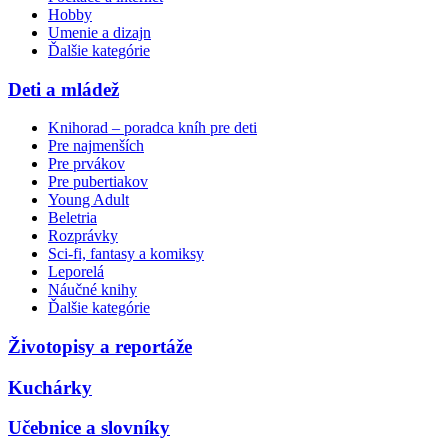
Hobby
Umenie a dizajn
Ďalšie kategórie
Deti a mládež
Knihorad – poradca kníh pre deti
Pre najmenších
Pre prvákov
Pre pubertiakov
Young Adult
Beletria
Rozprávky
Sci-fi, fantasy a komiksy
Leporelá
Náučné knihy
Ďalšie kategórie
Životopisy a reportáže
Kuchárky
Učebnice a slovníky