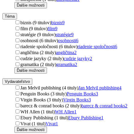
Ďalšie možnosti
Téma
biznis (9 titulov)
biznis
9
film (9 titulov)
film
9
stratégie (9 titulov)
stratégie
9
osobnosti (6 titulov)
osobnosti
6
riadenie spoločnosti (6 titulov)
riadenie spoločnosti
6
angličtina (2 tituly)
angličtina
2
cudzie jazyky (2 tituly)
cudzie jazyky
2
gramatika (2 tituly)
gramatika
2
Ďalšie možnosti
Vydavateľstvo
Jan Melvil publishing (4 tituly)
Jan Melvil publishing
4
Penguin Books (3 tituly)
Penguin Books
3
Virgin Books (3 tituly)
Virgin Books
3
barecz & conrad books (2 tituly)
barecz & conrad books
2
WH Allen (1 titul)
WH Allen
1
Ebury Publishing (1 titul)
Ebury Publishing
1
Vivat (1 titul)
Vivat
1
Ďalšie možnosti