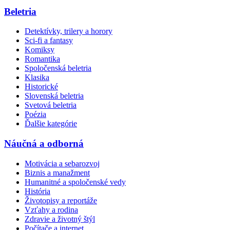
Beletria
Detektívky, trilery a horory
Sci-fi a fantasy
Komiksy
Romantika
Spoločenská beletria
Klasika
Historické
Slovenská beletria
Svetová beletria
Poézia
Ďalšie kategórie
Náučná a odborná
Motivácia a sebarozvoj
Biznis a manažment
Humanitné a spoločenské vedy
História
Životopisy a reportáže
Vzťahy a rodina
Zdravie a životný štýl
Počítače a internet