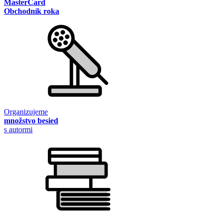
MasterCard
Obchodník roka
Organizujeme
množstvo besied
s autormi