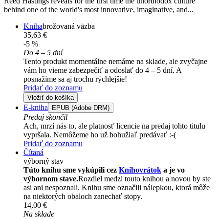
Reed Hastings reveals for the first time the unorthodox culture
behind one of the world's most innovative, imaginative, and...
Kniha
brožovaná väzba
35,63 €
-5 %
Do 4 – 5 dní
Tento produkt momentálne nemáme na sklade, ale zvyčajne
vám ho vieme zabezpečiť a odoslať do 4 – 5 dní. A
posnažíme sa aj trochu rýchlejšie!
Pridať do zoznamu
Vložiť do košíka
E-kniha
EPUB (Adobe DRM)
Predaj skončil
Ach, mrzí nás to, ale platnosť licencie na predaj tohto titulu
vypršala. Nemôžeme ho už bohužiaľ predávať :-(
Pridať do zoznamu
Čítaná
výborný stav
Túto knihu sme vykúpili cez
Knihovrátok
a je vo
výbornom stave.
Rozdiel medzi touto knihou a novou by ste
asi ani nespoznali. Knihu sme označili nálepkou, ktorá môže
na niektorých obaloch zanechať stopy.
14,00 €
Na sklade