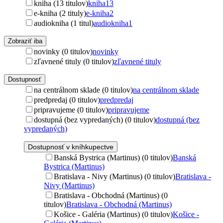
kniha (13 titulov)
kniha
13
e-kniha (2 tituly)
e-kniha
2
audiokniha (1 titul)
audiokniha
1
Zobraziť iba
novinky (0 titulov)
novinky
zľavnené tituly (0 titulov)
zľavnené tituly
Dostupnosť
na centrálnom sklade (0 titulov)
na centrálnom sklade
predpredaj (0 titulov)
predpredaj
pripravujeme (0 titulov)
pripravujeme
dostupná (bez vypredaných) (0 titulov)
dostupná (bez
vypredaných)
Dostupnosť v kníhkupectve
Banská Bystrica (Martinus) (0 titulov)
Banská
Bystrica (Martinus)
Bratislava - Nivy (Martinus) (0 titulov)
Bratislava -
Nivy (Martinus)
Bratislava - Obchodná (Martinus) (0
titulov)
Bratislava - Obchodná (Martinus)
Košice - Galéria (Martinus) (0 titulov)
Košice -