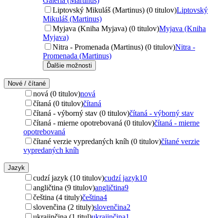
Galéria (Martinus)
Liptovský Mikuláš (Martinus) (0 titulov)
Liptovský
Mikuláš (Martinus)
Myjava (Kniha Myjava) (0 titulov)
Myjava (Kniha
Myjava)
Nitra - Promenada (Martinus) (0 titulov)
Nitra -
Promenada (Martinus)
Ďalšie možnosti
Nové / čítané
nová (0 titulov)
nová
čítaná (0 titulov)
čítaná
čítaná - výborný stav (0 titulov)
čítaná - výborný stav
čítaná - mierne opotrebovaná (0 titulov)
čítaná - mierne
opotrebovaná
čítané verzie vypredaných kníh (0 titulov)
čítané verzie
vypredaných kníh
Jazyk
cudzí jazyk (10 titulov)
cudzí jazyk
10
angličtina (9 titulov)
angličtina
9
čeština (4 tituly)
čeština
4
slovenčina (2 tituly)
slovenčina
2
ukrajinčina (1 titul)
ukrajinčina
1