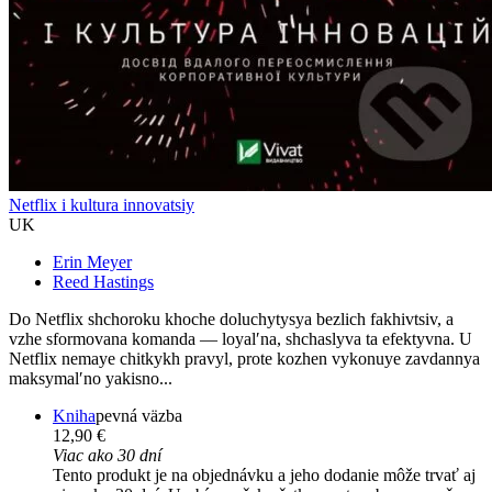
Netflix i kultura innovatsiy
UK
Erin Meyer
Reed Hastings
Do Netflix shchoroku khoche doluchytysya bezlich fakhivtsiv, a
vzhe sformovana komanda — loyalʹna, shchaslyva ta efektyvna. U
Netflix nemaye chitkykh pravyl, prote kozhen vykonuye zavdannya
maksymalʹno yakisno...
Kniha
pevná väzba
12,90 €
Viac ako 30 dní
Tento produkt je na objednávku a jeho dodanie môže trvať aj