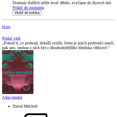
Dodanie ďalších môže trvať dlhšie, zvyčajne do štyroch dní.
Pridať do zoznamu
Vložiť do košíka
Hore
Pridať citát
Pokud ti, co prohrají, dokáží využít, čemu je jejich protivníci naučí,
pak ano, mohou z nich být z dlouhodobějšího hlediska vítězové.
Atlas mraků
David Mitchell