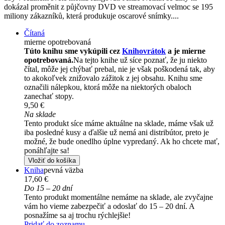
dokázal proměnit z půjčovny DVD ve streamovací velmoc se 195
miliony zákazníků, která produkuje oscarové snímky....
Čítaná
mierne opotrebovaná
Túto knihu sme vykúpili cez
Knihovrátok
a je mierne
opotrebovaná.
Na tejto knihe už síce poznať, že ju niekto
čítal, môže jej chýbať prebal, nie je však poškodená tak, aby
to akokoľvek znižovalo zážitok z jej obsahu. Knihu sme
označili nálepkou, ktorá môže na niektorých obaloch
zanechať stopy.
9,50 €
Na sklade
Tento produkt síce máme aktuálne na sklade, máme však už
iba posledné kusy a ďalšie už nemá ani distribútor, preto je
možné, že bude onedlho úplne vypredaný. Ak ho chcete mať,
ponáhľajte sa!
Vložiť do košíka
Kniha
pevná väzba
17,60 €
Do 15 – 20 dní
Tento produkt momentálne nemáme na sklade, ale zvyčajne
vám ho vieme zabezpečiť a odoslať do 15 – 20 dní. A
posnažíme sa aj trochu rýchlejšie!
Pridať do zoznamu