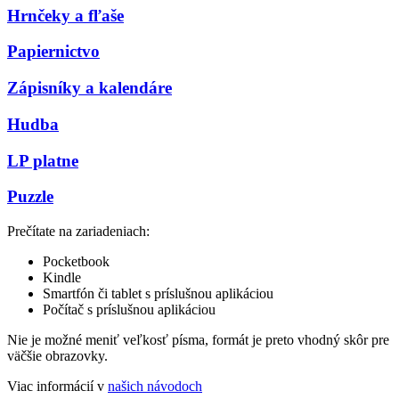
Hrnčeky a fľaše
Papiernictvo
Zápisníky a kalendáre
Hudba
LP platne
Puzzle
Prečítate na zariadeniach:
Pocketbook
Kindle
Smartfón či tablet s príslušnou aplikáciou
Počítač s príslušnou aplikáciou
Nie je možné meniť veľkosť písma, formát je preto vhodný skôr pre
väčšie obrazovky.
Viac informácií v
našich návodoch