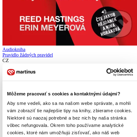
Audiokniha
Pravidlo žádných pravidel
CZ
Erin Meyerová
Reed Hastings
Nezáleží na tom, jak tvrdě pracujete. Přestaňte kontrolovat
podřízené. Vždy říkejte, co si o druhých myslíte. A nikdy, nikdy se
Môžeme pracovať s cookies a kontaktnými údajmi?
nesnažte zalíbit šéfovi. O audioknize Firemní kultura Netflixu se na
Aby sme vedeli, ako sa na našom webe správate, a mohli
první pohled zdá příliš radik
vám zobraziť tie najlepšie tipy na knihy, zbierame cookies.
Audiokniha
MP3 na stiahnutie
Niektoré sú naozaj potrebné a bez nich by naša stránka
15,56 €
Ihneď na stiahnutie
vôbec nefungovala. Okrem toho používame analytické
Chcete vyskúšať čítanie ušami? Na vypočutie audioknihy
cookies, ktoré nám umožňujú zisťovať, ako náš web
vám postačí telefón. Pre čo najjednoduchšie počúvanie