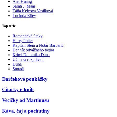
Ana Huang
Sarah J. Maas
Táňa Keleová Vasilková
Lucinda Riley
Top série
Romantické úteky
Harry Potter
Kapitán Stein a Notár Barbarič
Denník odvážneho bojka
Krimi Dominika Dána
Učím sa rozprávať
Duna
Smradi
Darčekové poukážky
Čítačky e-kníh
Vecičky od Martinusu
Káva, čaj a pochutiny