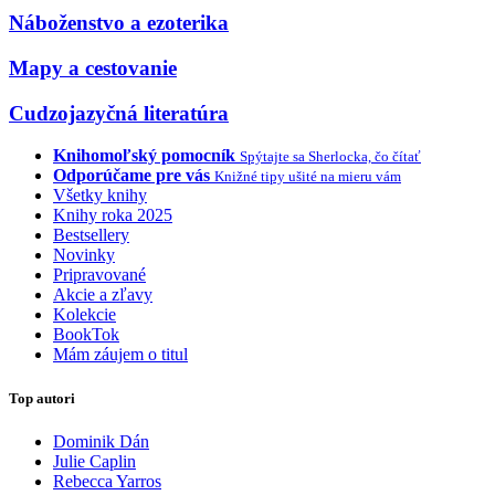
Náboženstvo a ezoterika
Mapy a cestovanie
Cudzojazyčná literatúra
Knihomoľský pomocník
Spýtajte sa Sherlocka, čo čítať
Odporúčame pre vás
Knižné tipy ušité na mieru vám
Všetky knihy
Knihy roka 2025
Bestsellery
Novinky
Pripravované
Akcie a zľavy
Kolekcie
BookTok
Mám záujem o titul
Top autori
Dominik Dán
Julie Caplin
Rebecca Yarros