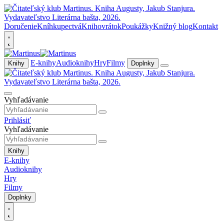
Doručenie
Kníhkupectvá
Knihovrátok
Poukážky
Knižný blog
Kontakt
E-knihy
Audioknihy
Hry
Filmy
Knihy
Doplnky
Vyhľadávanie
Prihlásiť
Vyhľadávanie
Knihy
E-knihy
Audioknihy
Hry
Filmy
Doplnky