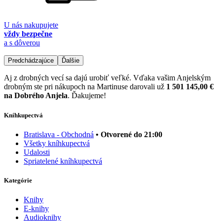
U nás nakupujete
vždy bezpečne
a s dôverou
Predchádzajúce
Ďalšie
Aj z drobných vecí sa dajú urobiť veľké. Vďaka vašim Anjelským
drobným ste pri nákupoch na Martinuse darovali už
1 501 145,00 €
na Dobrého Anjela
. Ďakujeme!
Kníhkupectvá
Bratislava - Obchodná
• Otvorené do 21:00
Všetky kníhkupectvá
Udalosti
Spriatelené kníhkupectvá
Kategórie
Knihy
E-knihy
Audioknihy