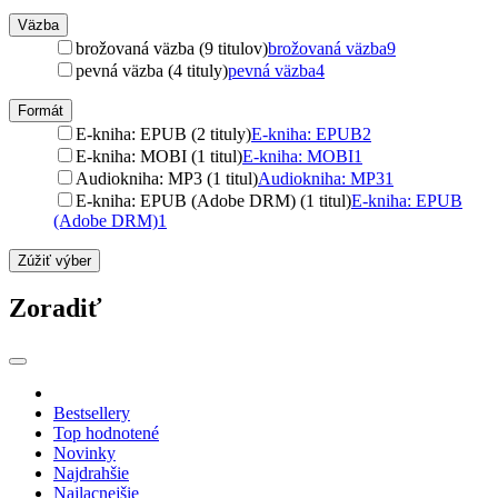
Väzba
brožovaná väzba (9 titulov)
brožovaná väzba
9
pevná väzba (4 tituly)
pevná väzba
4
Formát
E-kniha: EPUB (2 tituly)
E-kniha: EPUB
2
E-kniha: MOBI (1 titul)
E-kniha: MOBI
1
Audiokniha: MP3 (1 titul)
Audiokniha: MP3
1
E-kniha: EPUB (Adobe DRM) (1 titul)
E-kniha: EPUB
(Adobe DRM)
1
Zúžiť výber
Zoradiť
Bestsellery
Top hodnotené
Novinky
Najdrahšie
Najlacnejšie