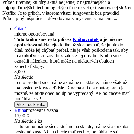
Príbeh firemnej kultúry aktuálne jednej z najznámejších a
najpopulárnejších technologických firiem sveta, streamovacej služby
Netflix. Je to príbeh, v ktorom víťazí fungovanie bez pravidiel.
Príbeh plný inšpirácie a dôvodov na zamyslenie sa na tému...
Čítaná
mierne opotrebovaná
Túto knihu sme vykúpili cez
Knihovrátok
a je mierne
opotrebovaná.
Na tejto knihe už síce poznať, že ju niekto
čítal, môže jej chýbať prebal, nie je však poškodená tak, aby
to akokoľvek znižovalo zážitok z jej obsahu. Knihu sme
označili nálepkou, ktorá môže na niektorých obaloch
zanechať stopy.
8,00 €
Na sklade
Tento produkt síce máme aktuálne na sklade, máme však už
iba posledné kusy a ďalšie už nemá ani distribútor, preto je
možné, že bude onedlho úplne vypredaný. Ak ho chcete mať,
ponáhľajte sa!
Vložiť do košíka
Kniha
brožovaná väzba
15,00 €
Na sklade 1 ks
Túto knihu máme síce aktuálne na sklade, máme však už iba
posledné kusy. Ak ju chcete mať rýchlo, ponáhľajte sa!