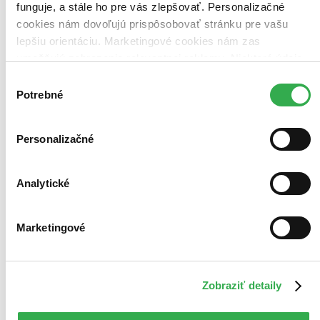
funguje, a stále ho pre vás zlepšovať. Personalizačné
odporúčame našu aplikáciu. Viac informácii
nájdete tu
.
Pridať do zoznamu
cookies nám dovoľujú prispôsobovať stránku pre vašu
Vložiť do košíka
lepšiu orientáciu. Marketingové cookies nám zas
umožňujú zobrazenie relevantnej reklamy. Niektoré údaje
zdieľame aj s tretími stranami. Veľmi by nám pomohlo,
Výber
keby sme mohli používať všetky tieto cookies. Ďakujeme!
Potrebné
súhlasu
Personalizačné
Analytické
Marketingové
Zobraziť detaily