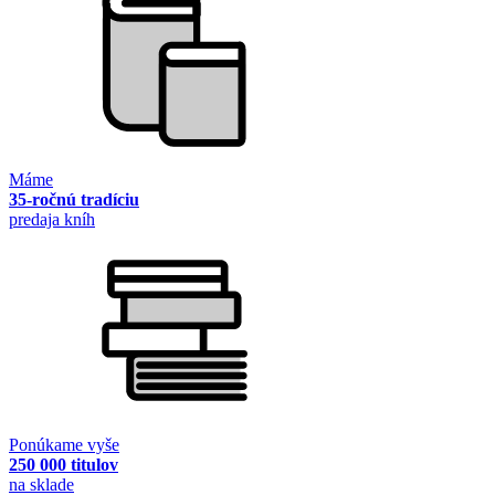
Máme
35-ročnú tradíciu
predaja kníh
Ponúkame vyše
250 000 titulov
na sklade