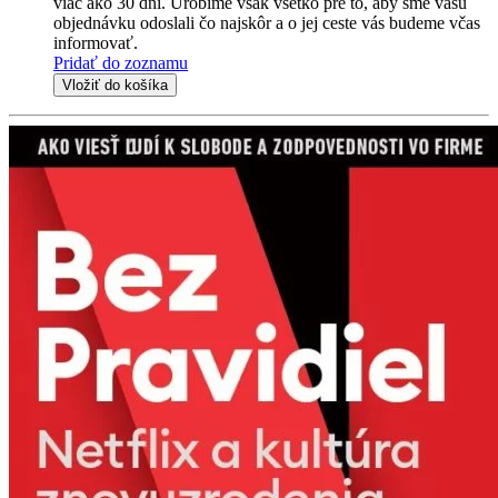
viac ako 30 dní. Urobíme však všetko pre to, aby sme vašu
objednávku odoslali čo najskôr a o jej ceste vás budeme včas
informovať.
Pridať do zoznamu
Vložiť do košíka