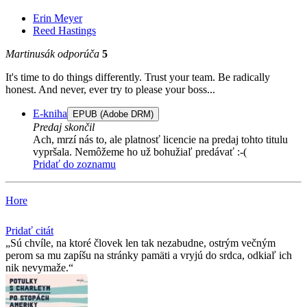
Erin Meyer
Reed Hastings
Martinusák odporúča
5
It's time to do things differently. Trust your team. Be radically
honest. And never, ever try to please your boss...
E-kniha
EPUB (Adobe DRM)
Predaj skončil
Ach, mrzí nás to, ale platnosť licencie na predaj tohto titulu
vypršala. Nemôžeme ho už bohužiaľ predávať :-(
Pridať do zoznamu
Hore
Pridať citát
Sú chvíle, na ktoré človek len tak nezabudne, ostrým večným
perom sa mu zapíšu na stránky pamäti a vryjú do srdca, odkiaľ ich
nik nevymaže.