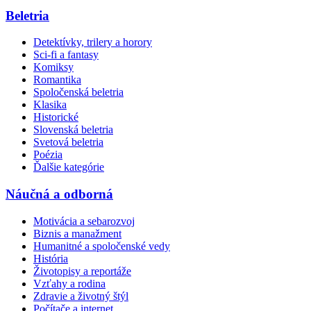
Beletria
Detektívky, trilery a horory
Sci-fi a fantasy
Komiksy
Romantika
Spoločenská beletria
Klasika
Historické
Slovenská beletria
Svetová beletria
Poézia
Ďalšie kategórie
Náučná a odborná
Motivácia a sebarozvoj
Biznis a manažment
Humanitné a spoločenské vedy
História
Životopisy a reportáže
Vzťahy a rodina
Zdravie a životný štýl
Počítače a internet