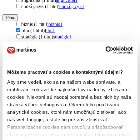
angličtina (1 titul)
angličtina
1
cudzí jazyk (1 titul)
cudzí jazyk
1
Téma
biznis (1 titul)
biznis
1
film (1 titul)
film
1
stratégie (1 titul)
stratégie
1
Vydavateľstvo
Ebury Publishing (1 titul)
Ebury Publishing
1
Formát
Môžeme pracovať s cookies a kontaktnými údajmi?
E-kniha: EPUB (1 titul)
E-kniha: EPUB
1
E-kniha: EPUB (Adobe DRM) (1 titul)
E-kniha: EPUB
Aby sme vedeli, ako sa na našom webe správate, a
(Adobe DRM)
1
mohli vám zobraziť tie najlepšie tipy na knihy, zbierame
Zúžiť výber
cookies. Niektoré sú naozaj potrebné a bez nich by naša
stránka vôbec nefungovala. Okrem toho používame
Zoradiť
analytické cookies, ktoré nám umožňujú zisťovať, ako
náš web funguje, a stále ho pre vás zlepšovať.
Personalizačné cookies nám dovoľujú prispôsobovať
stránku pre vašu lepšiu orientáciu. Marketingové cookies
Bestsellery