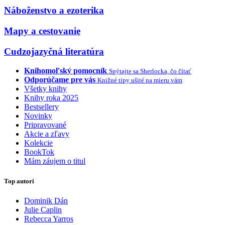
Náboženstvo a ezoterika
Mapy a cestovanie
Cudzojazyčná literatúra
Knihomoľský pomocník
Spýtajte sa Sherlocka, čo čítať
Odporúčame pre vás
Knižné tipy ušité na mieru vám
Všetky knihy
Knihy roka 2025
Bestsellery
Novinky
Pripravované
Akcie a zľavy
Kolekcie
BookTok
Mám záujem o titul
Top autori
Dominik Dán
Julie Caplin
Rebecca Yarros