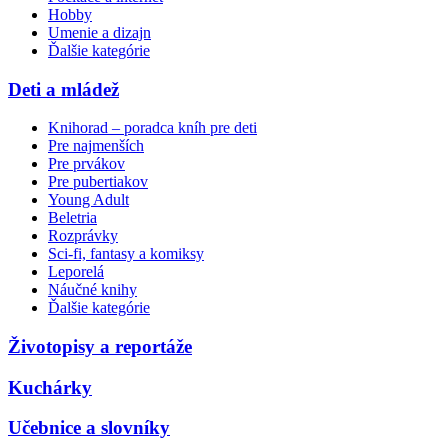
Hobby
Umenie a dizajn
Ďalšie kategórie
Deti a mládež
Knihorad – poradca kníh pre deti
Pre najmenších
Pre prvákov
Pre pubertiakov
Young Adult
Beletria
Rozprávky
Sci-fi, fantasy a komiksy
Leporelá
Náučné knihy
Ďalšie kategórie
Životopisy a reportáže
Kuchárky
Učebnice a slovníky