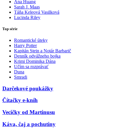
Ana Huang
Sarah J. Maas
Táňa Keleová Vasilková
Lucinda Riley
Top série
Romantické úteky
Harry Potter
Kapitán Stein a Notár Barbarič
Denník odvážneho bojka
Krimi Dominika Dána
Učím sa rozprávať
Duna
Smradi
Darčekové poukážky
Čítačky e-kníh
Vecičky od Martinusu
Káva, čaj a pochutiny