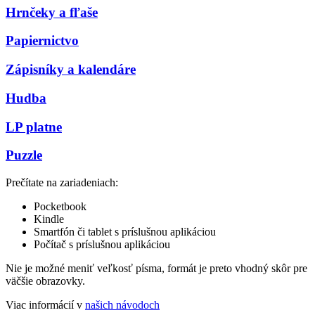
Hrnčeky a fľaše
Papiernictvo
Zápisníky a kalendáre
Hudba
LP platne
Puzzle
Prečítate na zariadeniach:
Pocketbook
Kindle
Smartfón či tablet s príslušnou aplikáciou
Počítač s príslušnou aplikáciou
Nie je možné meniť veľkosť písma, formát je preto vhodný skôr pre
väčšie obrazovky.
Viac informácií v
našich návodoch