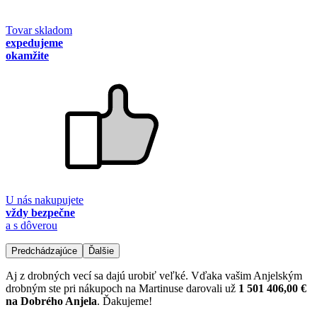
Tovar skladom
expedujeme
okamžite
U nás nakupujete
vždy bezpečne
a s dôverou
Predchádzajúce
Ďalšie
Aj z drobných vecí sa dajú urobiť veľké. Vďaka vašim Anjelským
drobným ste pri nákupoch na Martinuse darovali už
1 501 406,00 €
na Dobrého Anjela
. Ďakujeme!