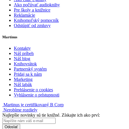
Ako počúvať audioknihy
Pre školy a knižnice
Reklamácie
Knihomoľský pomocník
Odstúpiť od zmluvy
Martinus
Kontakty
Náš príbeh
Náš blog
Knihovrátok
Partnerský systém
Pridaj sa k nám
Marketing
Náš labák
Prehlásenie o cookies
Vyhlásenie o prístupnosti
Martinus je certifikovaný B Corp
Nerobíme rozdiely
Najlepšie novinky sú tie knižné. Získajte ich ako prví:
Odoslať