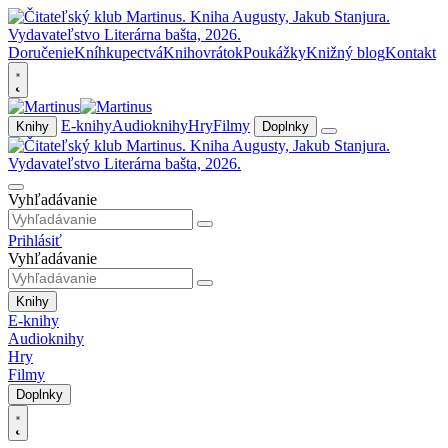
Doručenie
Kníhkupectvá
Knihovrátok
Poukážky
Knižný blog
Kontakt
E-knihy
Audioknihy
Hry
Filmy
Knihy
Doplnky
Vyhľadávanie
Prihlásiť
Vyhľadávanie
Knihy
E-knihy
Audioknihy
Hry
Filmy
Doplnky