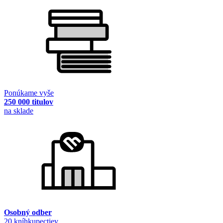
Ponúkame vyše
250 000 titulov
na sklade
Osobný odber
20 kníhkupectiev