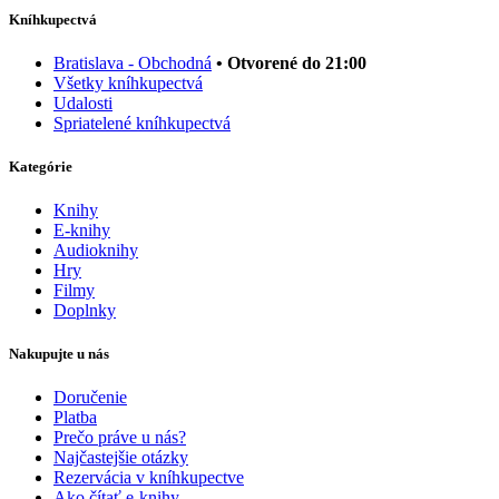
Kníhkupectvá
Bratislava - Obchodná
• Otvorené do 21:00
Všetky kníhkupectvá
Udalosti
Spriatelené kníhkupectvá
Kategórie
Knihy
E-knihy
Audioknihy
Hry
Filmy
Doplnky
Nakupujte u nás
Doručenie
Platba
Prečo práve u nás?
Najčastejšie otázky
Rezervácia v kníhkupectve
Ako čítať e-knihy