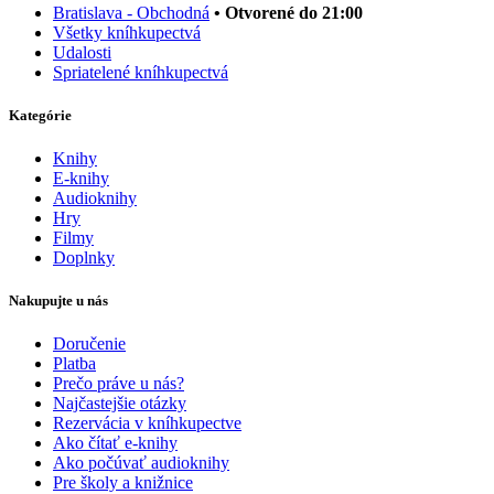
Bratislava - Obchodná
• Otvorené do 21:00
Všetky kníhkupectvá
Udalosti
Spriatelené kníhkupectvá
Kategórie
Knihy
E-knihy
Audioknihy
Hry
Filmy
Doplnky
Nakupujte u nás
Doručenie
Platba
Prečo práve u nás?
Najčastejšie otázky
Rezervácia v kníhkupectve
Ako čítať e-knihy
Ako počúvať audioknihy
Pre školy a knižnice