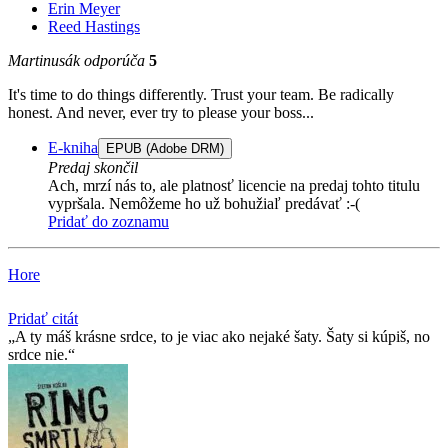
Erin Meyer
Reed Hastings
Martinusák odporúča
5
It's time to do things differently. Trust your team. Be radically
honest. And never, ever try to please your boss...
E-kniha
EPUB (Adobe DRM)
Predaj skončil
Ach, mrzí nás to, ale platnosť licencie na predaj tohto titulu
vypršala. Nemôžeme ho už bohužiaľ predávať :-(
Pridať do zoznamu
Hore
Pridať citát
A ty máš krásne srdce, to je viac ako nejaké šaty. Šaty si kúpiš, no
srdce nie.