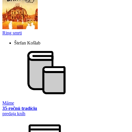
Ring smrti
Štefan Košlab
Máme
35-ročnú tradíciu
predaja kníh