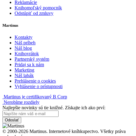
Reklamácie
Knihomoľský pomocník
Odstúpiť od zmluvy
Martinus
Kontakty
Náš príbeh
Náš blog
Knihovrátok
Partnerský systém
Pridaj sa k nám
Marketing
Náš labák
Prehlásenie o cookies
Vyhlásenie o prístupnosti
Martinus je certifikovaný B Corp
Nerobíme rozdiely
Najlepšie novinky sú tie knižné. Získajte ich ako prví:
Odoslať
© 2000-2026 Martinus. Internetové kníhkupectvo. Všetky práva