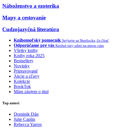
Náboženstvo a ezoterika
Mapy a cestovanie
Cudzojazyčná literatúra
Knihomoľský pomocník
Spýtajte sa Sherlocka, čo čítať
Odporúčame pre vás
Knižné tipy ušité na mieru vám
Všetky knihy
Knihy roka 2025
Bestsellery
Novinky
Pripravované
Akcie a zľavy
Kolekcie
BookTok
Mám záujem o titul
Top autori
Dominik Dán
Julie Caplin
Rebecca Yarros