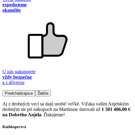
expedujeme
okamžite
U nás nakupujete
vždy bezpečne
a s dôverou
Predchádzajúce
Ďalšie
Aj z drobných vecí sa dajú urobiť veľké. Vďaka vašim Anjelským
drobným ste pri nákupoch na Martinuse darovali už
1 501 406,00 €
na Dobrého Anjela
. Ďakujeme!
Kníhkupectvá