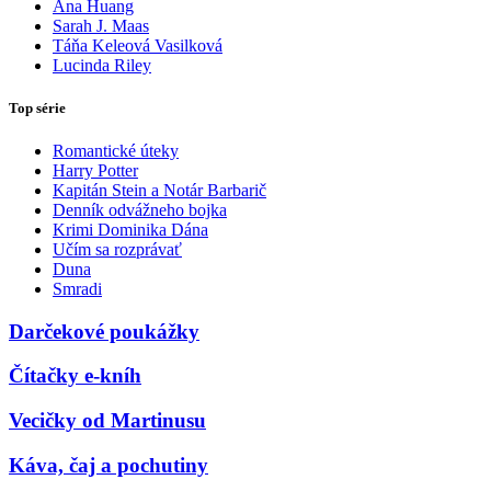
Ana Huang
Sarah J. Maas
Táňa Keleová Vasilková
Lucinda Riley
Top série
Romantické úteky
Harry Potter
Kapitán Stein a Notár Barbarič
Denník odvážneho bojka
Krimi Dominika Dána
Učím sa rozprávať
Duna
Smradi
Darčekové poukážky
Čítačky e-kníh
Vecičky od Martinusu
Káva, čaj a pochutiny