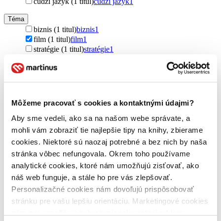
cudzí jazyk (1 titul)
cudzí jazyk
1
Téma
biznis (1 titul)
biznis
1
film (1 titul)
film
1
stratégie (1 titul)
stratégie
1
Vydavateľstvo
Ebury Publishing (1 titul)
Ebury Publishing
1
Formát
Môžeme pracovať s cookies a kontaktnými údajmi?
E-kniha: EPUB (1 titul)
E-kniha: EPUB
1
E-kniha: EPUB (Adobe DRM) (1 titul)
E-kniha: EPUB
Aby sme vedeli, ako sa na našom webe správate, a
(Adobe DRM)
1
mohli vám zobraziť tie najlepšie tipy na knihy, zbierame
cookies. Niektoré sú naozaj potrebné a bez nich by naša
Zúžiť výber
stránka vôbec nefungovala. Okrem toho používame
Zoradiť
analytické cookies, ktoré nám umožňujú zisťovať, ako
náš web funguje, a stále ho pre vás zlepšovať.
Personalizačné cookies nám dovoľujú prispôsobovať
stránku pre vašu lepšiu orientáciu. Marketingové cookies
Bestsellery
nám zas umožňujú zobrazenie relevantnej reklamy.
Top hodnotené