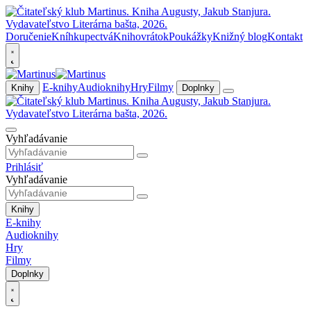
Doručenie
Kníhkupectvá
Knihovrátok
Poukážky
Knižný blog
Kontakt
E-knihy
Audioknihy
Hry
Filmy
Knihy
Doplnky
Vyhľadávanie
Prihlásiť
Vyhľadávanie
Knihy
E-knihy
Audioknihy
Hry
Filmy
Doplnky