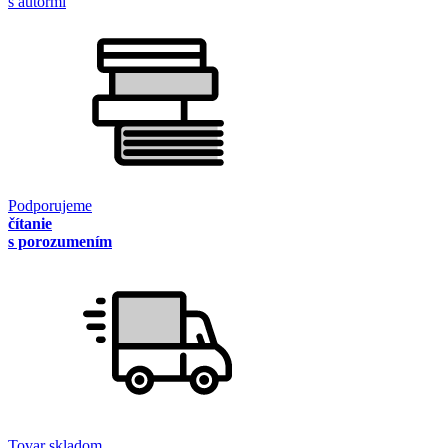
s autormi
Podporujeme
čítanie
s porozumením
Tovar skladom