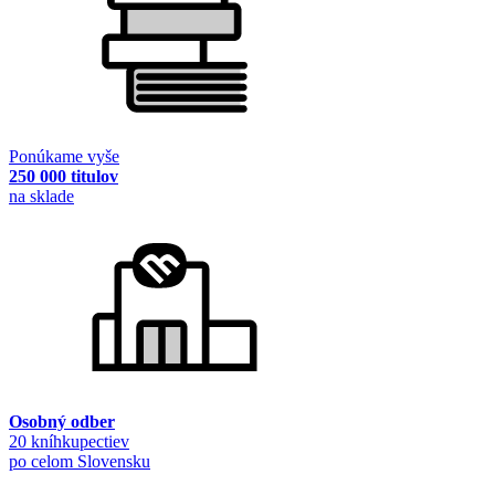
Ponúkame vyše
250 000 titulov
na sklade
Osobný odber
20 kníhkupectiev
po celom Slovensku