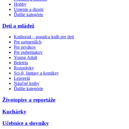
Hobby
Umenie a dizajn
Ďalšie kategórie
Deti a mládež
Knihorad – poradca kníh pre deti
Pre najmenších
Pre prvákov
Pre pubertiakov
Young Adult
Beletria
Rozprávky
Sci-fi, fantasy a komiksy
Leporelá
Náučné knihy
Ďalšie kategórie
Životopisy a reportáže
Kuchárky
Učebnice a slovníky