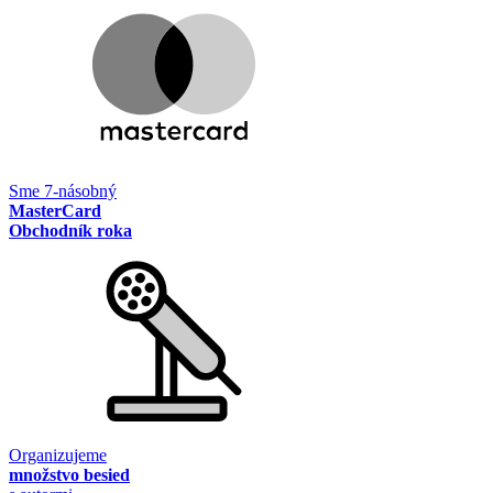
Sme 7-násobný
MasterCard
Obchodník roka
Organizujeme
množstvo besied