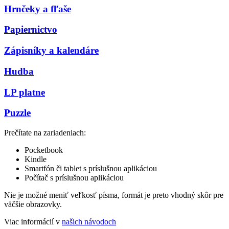
Hrnčeky a fľaše
Papiernictvo
Zápisníky a kalendáre
Hudba
LP platne
Puzzle
Prečítate na zariadeniach:
Pocketbook
Kindle
Smartfón či tablet s príslušnou aplikáciou
Počítač s príslušnou aplikáciou
Nie je možné meniť veľkosť písma, formát je preto vhodný skôr pre
väčšie obrazovky.
Viac informácií v
našich návodoch