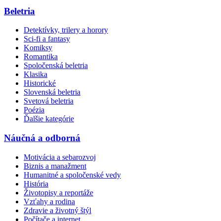
Beletria
Detektívky, trilery a horory
Sci-fi a fantasy
Komiksy
Romantika
Spoločenská beletria
Klasika
Historické
Slovenská beletria
Svetová beletria
Poézia
Ďalšie kategórie
Náučná a odborná
Motivácia a sebarozvoj
Biznis a manažment
Humanitné a spoločenské vedy
História
Životopisy a reportáže
Vzťahy a rodina
Zdravie a životný štýl
Počítače a internet