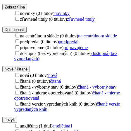
Zobraziť iba
novinky (0 titulov)
novinky
zľavnené tituly (0 titulov)
zľavnené tituly
Dostupnosť
na centrálnom sklade (0 titulov)
na centrálnom sklade
predpredaj (0 titulov)
predpredaj
pripravujeme (0 titulov)
pripravujeme
dostupná (bez vypredaných) (0 titulov)
dostupná (bez
vypredaných)
Nové / čítané
nová (0 titulov)
nová
čítaná (0 titulov)
čítaná
čítaná - výborný stav (0 titulov)
čítaná - výborný stav
čítaná - mierne opotrebovaná (0 titulov)
čítaná - mierne
opotrebovaná
čítané verzie vypredaných kníh (0 titulov)
čítané verzie
vypredaných kníh
Jazyk
angličtina (1 titul)
angličtina
1