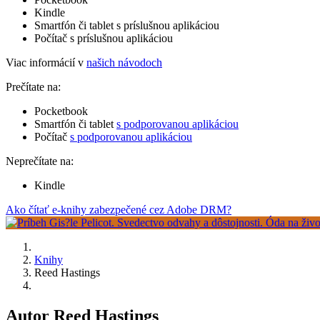
Kindle
Smartfón či tablet s príslušnou aplikáciou
Počítač s príslušnou aplikáciou
Viac informácií v
našich návodoch
Prečítate na:
Pocketbook
Smartfón či tablet
s podporovanou aplikáciou
Počítač
s podporovanou aplikáciou
Neprečítate na:
Kindle
Ako čítať e-knihy zabezpečené cez Adobe DRM?
Knihy
Reed Hastings
Autor Reed Hastings