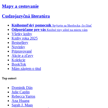
Mapy a cestovanie
Cudzojazyčná literatúra
Knihomoľský pomocník
Spýtajte sa Sherlocka, čo čítať
Odporúčame pre vás
Knižné tipy ušité na mieru vám
Všetky knihy
Knihy roka 2025
Bestsellery
Novinky
Pripravované
Akcie a zľavy
Kolekcie
BookTok
Mám záujem o titul
Top autori
Dominik Dán
Julie Caplin
Rebecca Yarros
Ana Huang
Sarah J. Maas