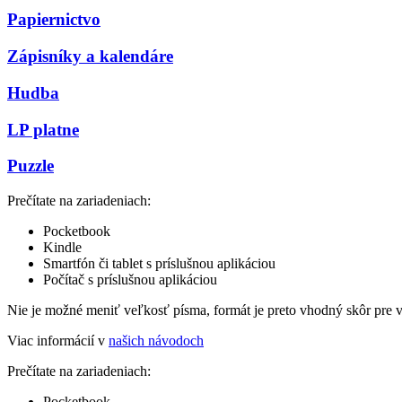
Papiernictvo
Zápisníky a kalendáre
Hudba
LP platne
Puzzle
Prečítate na zariadeniach:
Pocketbook
Kindle
Smartfón či tablet s príslušnou aplikáciou
Počítač s príslušnou aplikáciou
Nie je možné meniť veľkosť písma, formát je preto vhodný skôr pre 
Viac informácií v
našich návodoch
Prečítate na zariadeniach:
Pocketbook