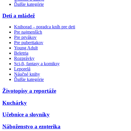
Ďalšie kategórie
Deti a mládež
Knihorad – poradca kníh pre deti
Pre najmenších
Pre prvákov
Pre pubertiakov
Young Adult
Beletria
Rozprávky
Sci-fi, fantasy a komiksy
Leporelá
Náučné knihy
Ďalšie kategórie
Životopisy a reportáže
Kuchárky
Učebnice a slovníky
Náboženstvo a ezoterika