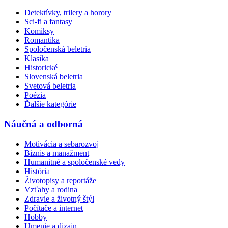
Detektívky, trilery a horory
Sci-fi a fantasy
Komiksy
Romantika
Spoločenská beletria
Klasika
Historické
Slovenská beletria
Svetová beletria
Poézia
Ďalšie kategórie
Náučná a odborná
Motivácia a sebarozvoj
Biznis a manažment
Humanitné a spoločenské vedy
História
Životopisy a reportáže
Vzťahy a rodina
Zdravie a životný štýl
Počítače a internet
Hobby
Umenie a dizajn