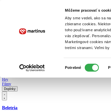
Doručenie
Kníhkupectvá
Knihovrátok
Poukážky
Knižný blog
Kontakt
Môžeme pracovať s cooki
Aby sme vedeli, ako sa na 
zbierame cookies. Niektor
E-knihy
Audioknihy
Hry
Filmy
Knihy
Doplnky
toho používame analytické
vás zlepšovať. Personaliz
Vyhľadávanie
Marketingové cookies nám 
tretími stranami. Veľmi b
Prihlásiť
Vyhľadávanie
Výber
Knihy
Potrebné
P
súhlasu
E-knihy
Audioknihy
Hry
Filmy
Doplnky
Beletria