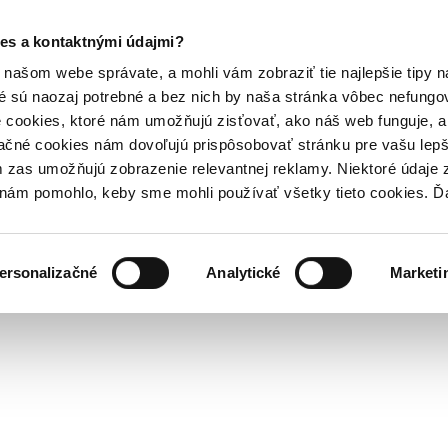
es a kontaktnými údajmi?
našom webe správate, a mohli vám zobraziť tie najlepšie tipy n
é sú naozaj potrebné a bez nich by naša stránka vôbec nefung
 cookies, ktoré nám umožňujú zisťovať, ako náš web funguje, a 
ačné cookies nám dovoľujú prispôsobovať stránku pre vašu lepši
zas umožňujú zobrazenie relevantnej reklamy. Niektoré údaje z
y nám pomohlo, keby sme mohli používať všetky tieto cookies. 
ersonalizačné
Analytické
Marketi