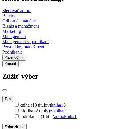
Sledovať autora
Beletria
Odborné a náučné
Biznis a manažment
Marketing
Management
Management v podnikaní
Personálny manažment
Podnikanie
Zúžiť výber
Zoradiť
Zúžiť výber
Typ
kniha (13 titulov)
kniha
13
e-kniha (2 tituly)
e-kniha
2
audiokniha (1 titul)
audiokniha
1
Zobraziť iba