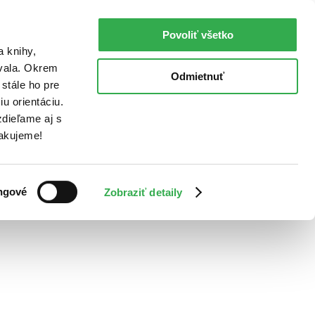
Povoliť všetko
a knihy,
ovala. Okrem
Odmietnuť
stále ho pre
u orientáciu.
dieľame aj s
Ďakujeme!
ngové
Zobraziť detaily