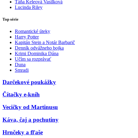
Táňa Keleová Vasilková
Lucinda Riley
Top série
Romantické úteky
Harry Potter
Kapitán Stein a Notár Barbarič
Denník odvážneho bojka
Krimi Dominika Dána
Učím sa rozprávať
Duna
Smradi
Darčekové poukážky
Čítačky e-kníh
Vecičky od Martinusu
Káva, čaj a pochutiny
Hrnčeky a fľaše