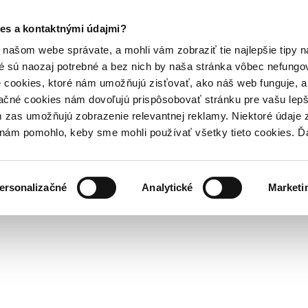
es a kontaktnými údajmi?
našom webe správate, a mohli vám zobraziť tie najlepšie tipy n
é sú naozaj potrebné a bez nich by naša stránka vôbec nefung
 cookies, ktoré nám umožňujú zisťovať, ako náš web funguje, a 
ačné cookies nám dovoľujú prispôsobovať stránku pre vašu lepši
zas umožňujú zobrazenie relevantnej reklamy. Niektoré údaje z
y nám pomohlo, keby sme mohli používať všetky tieto cookies. 
ersonalizačné
Analytické
Marketi