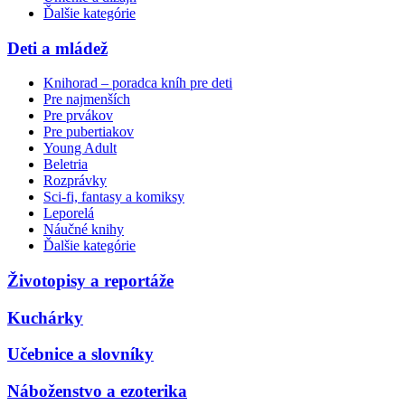
Ďalšie kategórie
Deti a mládež
Knihorad – poradca kníh pre deti
Pre najmenších
Pre prvákov
Pre pubertiakov
Young Adult
Beletria
Rozprávky
Sci-fi, fantasy a komiksy
Leporelá
Náučné knihy
Ďalšie kategórie
Životopisy a reportáže
Kuchárky
Učebnice a slovníky
Náboženstvo a ezoterika