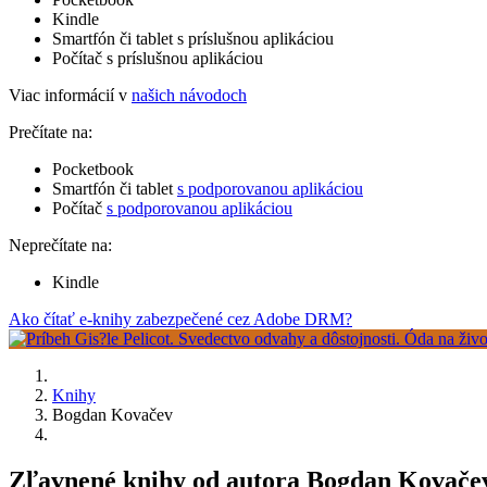
Kindle
Smartfón či tablet s príslušnou aplikáciou
Počítač s príslušnou aplikáciou
Viac informácií v
našich návodoch
Prečítate na:
Pocketbook
Smartfón či tablet
s podporovanou aplikáciou
Počítač
s podporovanou aplikáciou
Neprečítate na:
Kindle
Ako čítať e-knihy zabezpečené cez Adobe DRM?
Knihy
Bogdan Kovačev
Zľavnené knihy od autora Bogdan Kovačev