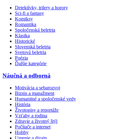
Detektívky, trilery a horory
Sci-fi a fantasy
Komiksy
Romantika
Spoločenská beletria
Klasika
Historické
Slovenská beletria
Svetová beletria
Poézia
Ďalšie kategórie
Náučná a odborná
Motivácia a sebarozvoj
Biznis a manažment
Humanitné a spoločenské vedy
História
Životopisy a reportáže
Vzťahy a rodina
Zdravie a životný štýl
Počítače a internet
Hobby
Umenie a dizajn