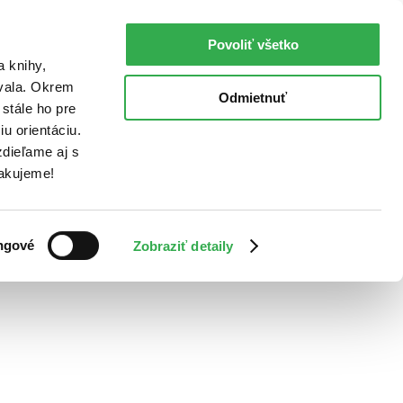
Povoliť všetko
a knihy,
ovala. Okrem
Odmietnuť
stále ho pre
u orientáciu.
dieľame aj s
Ďakujeme!
ngové
Zobraziť detaily