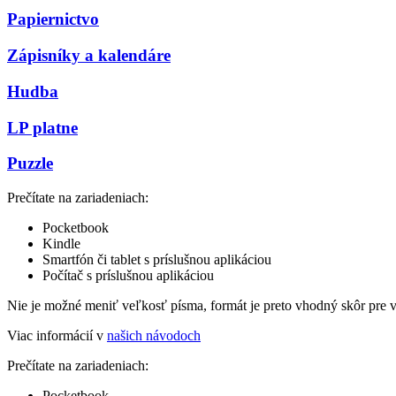
Papiernictvo
Zápisníky a kalendáre
Hudba
LP platne
Puzzle
Prečítate na zariadeniach:
Pocketbook
Kindle
Smartfón či tablet s príslušnou aplikáciou
Počítač s príslušnou aplikáciou
Nie je možné meniť veľkosť písma, formát je preto vhodný skôr pre 
Viac informácií v
našich návodoch
Prečítate na zariadeniach:
Pocketbook