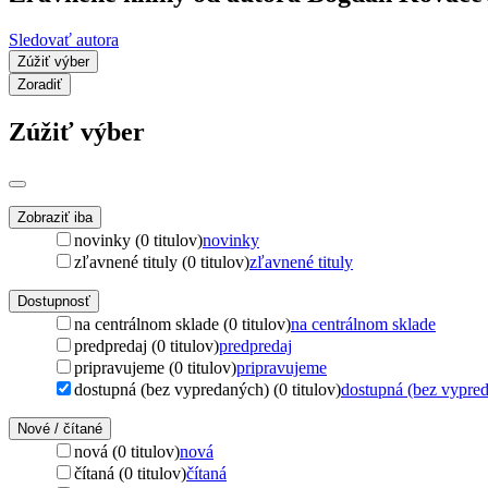
Sledovať autora
Zúžiť výber
Zoradiť
Zúžiť výber
Zobraziť iba
novinky (0 titulov)
novinky
zľavnené tituly (0 titulov)
zľavnené tituly
Dostupnosť
na centrálnom sklade (0 titulov)
na centrálnom sklade
predpredaj (0 titulov)
predpredaj
pripravujeme (0 titulov)
pripravujeme
dostupná (bez vypredaných) (0 titulov)
dostupná (bez vypre
Nové / čítané
nová (0 titulov)
nová
čítaná (0 titulov)
čítaná