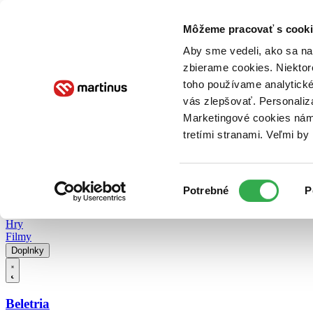
Doručenie
Kníhkupectvá
Knihovrátok
Poukážky
Knižný blog
Kontakt
Môžeme pracovať s cooki
Aby sme vedeli, ako sa na 
zbierame cookies. Niektor
E-knihy
Audioknihy
Hry
Filmy
Knihy
Doplnky
toho používame analytické
vás zlepšovať. Personaliz
Vyhľadávanie
Marketingové cookies nám 
tretími stranami. Veľmi b
Prihlásiť
Vyhľadávanie
Výber
Knihy
Potrebné
P
súhlasu
E-knihy
Audioknihy
Hry
Filmy
Doplnky
Beletria