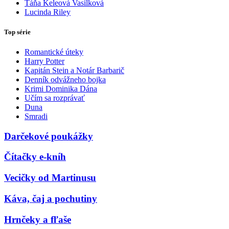
Táňa Keleová Vasilková
Lucinda Riley
Top série
Romantické úteky
Harry Potter
Kapitán Stein a Notár Barbarič
Denník odvážneho bojka
Krimi Dominika Dána
Učím sa rozprávať
Duna
Smradi
Darčekové poukážky
Čítačky e-kníh
Vecičky od Martinusu
Káva, čaj a pochutiny
Hrnčeky a fľaše