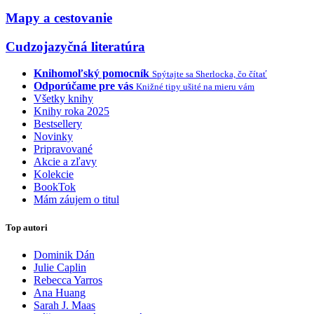
Mapy a cestovanie
Cudzojazyčná literatúra
Knihomoľský pomocník
Spýtajte sa Sherlocka, čo čítať
Odporúčame pre vás
Knižné tipy ušité na mieru vám
Všetky knihy
Knihy roka 2025
Bestsellery
Novinky
Pripravované
Akcie a zľavy
Kolekcie
BookTok
Mám záujem o titul
Top autori
Dominik Dán
Julie Caplin
Rebecca Yarros
Ana Huang
Sarah J. Maas