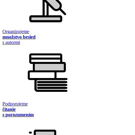
Organizujeme
množstvo besied
s autormi
Podporujeme
čítanie
s porozumením