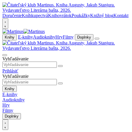
Doručenie
Kníhkupectvá
Knihovrátok
Poukážky
Knižný blog
Kontakt
E-knihy
Audioknihy
Hry
Filmy
Knihy
Doplnky
Vyhľadávanie
Prihlásiť
Vyhľadávanie
Knihy
E-knihy
Audioknihy
Hry
Filmy
Doplnky