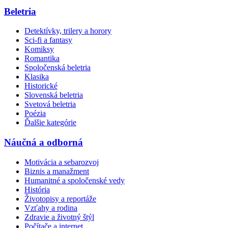
Beletria
Detektívky, trilery a horory
Sci-fi a fantasy
Komiksy
Romantika
Spoločenská beletria
Klasika
Historické
Slovenská beletria
Svetová beletria
Poézia
Ďalšie kategórie
Náučná a odborná
Motivácia a sebarozvoj
Biznis a manažment
Humanitné a spoločenské vedy
História
Životopisy a reportáže
Vzťahy a rodina
Zdravie a životný štýl
Počítače a internet