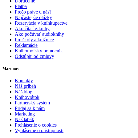
Doručenie
Platba
Prečo práve u nás?
Najčastejšie otázky
Rezervácia v kníhkupectve
Ako čítať e-knihy
Ako počúvať audioknihy
Pre školy a knižnice
Reklamácie
Knihomoľský pomocník
Odstúpiť od zmluvy
Martinus
Kontakty
Náš príbeh
Náš blog
Knihovrátok
Partnerský systém
Pridaj sa k nám
Marketing
Náš labák
Prehlásenie o cookies
Vyhlásenie o prístupnosti