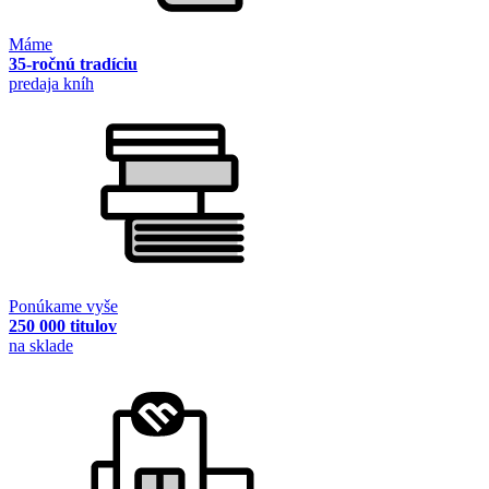
Máme
35-ročnú tradíciu
predaja kníh
Ponúkame vyše
250 000 titulov
na sklade