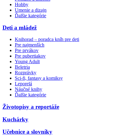
Hobby
Umenie a dizajn
Ďalšie kategórie
Deti a mládež
Knihorad – poradca kníh pre deti
Pre najmenších
Pre prvákov
Pre pubertiakov
Young Adult
Beletria
Rozprávky
Sci-fi, fantasy a komiksy
Leporelá
Náučné knihy
Ďalšie kategórie
Životopisy a reportáže
Kuchárky
Učebnice a slovníky