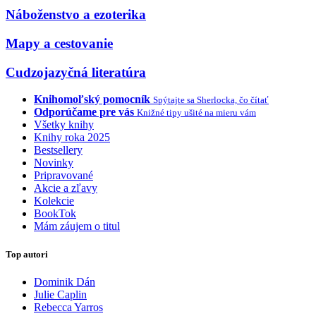
Náboženstvo a ezoterika
Mapy a cestovanie
Cudzojazyčná literatúra
Knihomoľský pomocník
Spýtajte sa Sherlocka, čo čítať
Odporúčame pre vás
Knižné tipy ušité na mieru vám
Všetky knihy
Knihy roka 2025
Bestsellery
Novinky
Pripravované
Akcie a zľavy
Kolekcie
BookTok
Mám záujem o titul
Top autori
Dominik Dán
Julie Caplin
Rebecca Yarros