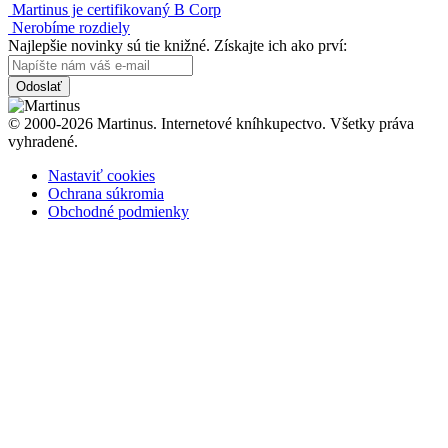
Martinus je certifikovaný B Corp
Nerobíme rozdiely
Najlepšie novinky sú tie knižné. Získajte ich ako prví:
Odoslať
© 2000-2026 Martinus. Internetové kníhkupectvo. Všetky práva
vyhradené.
Nastaviť cookies
Ochrana súkromia
Obchodné podmienky