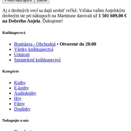
Predchádzajúce
Ďalšie
Aj z drobných vecí sa dajú urobiť veľké. Vďaka vašim Anjelským
drobným ste pri nákupoch na Martinuse darovali už
1 501 609,00 €
na Dobrého Anjela
. Ďakujeme!
Kníhkupectvá
Bratislava - Obchodná
• Otvorené do 20:00
Všetky kníhkupectvá
Udalosti
Spriatelené kníhkupectvá
Kategórie
Knihy
E-knihy
Audioknihy
Hry
Filmy
Doplnky
Nakupujte u nás