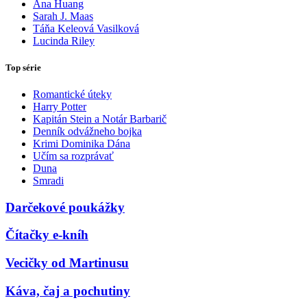
Ana Huang
Sarah J. Maas
Táňa Keleová Vasilková
Lucinda Riley
Top série
Romantické úteky
Harry Potter
Kapitán Stein a Notár Barbarič
Denník odvážneho bojka
Krimi Dominika Dána
Učím sa rozprávať
Duna
Smradi
Darčekové poukážky
Čítačky e-kníh
Vecičky od Martinusu
Káva, čaj a pochutiny