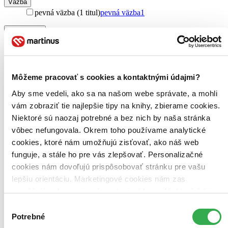
Väzba
pevná väzba (1 titul)
pevná väzba
1
Zúžiť výber
Zoradiť
Môžeme pracovať s cookies a kontaktnými údajmi?
Aby sme vedeli, ako sa na našom webe správate, a mohli
Bestsellery
vám zobraziť tie najlepšie tipy na knihy, zbierame cookies.
Top hodnotené
Niektoré sú naozaj potrebné a bez nich by naša stránka
Novinky
Najdrahšie
vôbec nefungovala. Okrem toho používame analytické
Najlacnejšie
cookies, ktoré nám umožňujú zisťovať, ako náš web
Najvyššia zľava
funguje, a stále ho pre vás zlepšovať. Personalizačné
cookies nám dovoľujú prispôsobovať stránku pre vašu
lepšiu orientáciu. Marketingové cookies nám zas
umožňujú zobrazenie relevantnej reklamy. Niektoré údaje
zdieľame aj s tretími stranami. Veľmi by nám pomohlo,
Výber
keby sme mohli používať všetky tieto cookies. Ďakujeme!
Potrebné
súhlasu