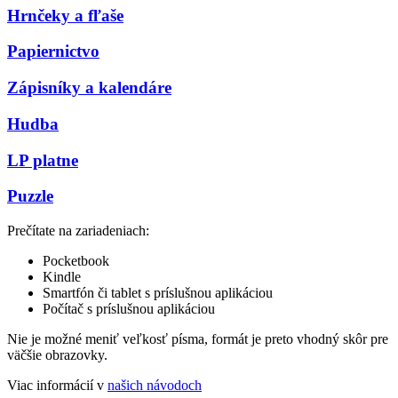
Hrnčeky a fľaše
Papiernictvo
Zápisníky a kalendáre
Hudba
LP platne
Puzzle
Prečítate na zariadeniach:
Pocketbook
Kindle
Smartfón či tablet s príslušnou aplikáciou
Počítač s príslušnou aplikáciou
Nie je možné meniť veľkosť písma, formát je preto vhodný skôr pre
väčšie obrazovky.
Viac informácií v
našich návodoch