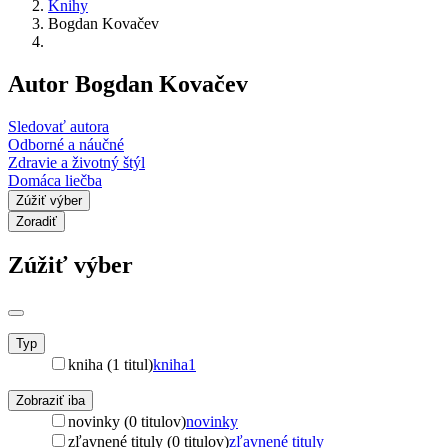
Knihy
Bogdan Kovačev
Autor Bogdan Kovačev
Sledovať autora
Odborné a náučné
Zdravie a životný štýl
Domáca liečba
Zúžiť výber
Zoradiť
Zúžiť výber
Typ
kniha (1 titul)
kniha
1
Zobraziť iba
novinky (0 titulov)
novinky
zľavnené tituly (0 titulov)
zľavnené tituly