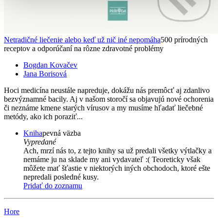
Netradičné liečenie alebo keď už nič iné nepomáha
500 prírodných
receptov a odporúčaní na rôzne zdravotné problémy
Bogdan Kovačev
Jana Borisová
Hoci medicína neustále napreduje, dokážu nás premôcť aj zdanlivo
bezvýznamné bacily. Aj v našom storočí sa objavujú nové ochorenia
či neznáme kmene starých vírusov a my musíme hľadať liečebné
metódy, ako ich poraziť...
Kniha
pevná väzba
Vypredané
Ach, mrzí nás to, z tejto knihy sa už predali všetky výtlačky a
nemáme ju na sklade my ani vydavateľ :( Teoreticky však
môžete mať šťastie v niektorých iných obchodoch, ktoré ešte
nepredali posledné kusy.
Pridať do zoznamu
Hore