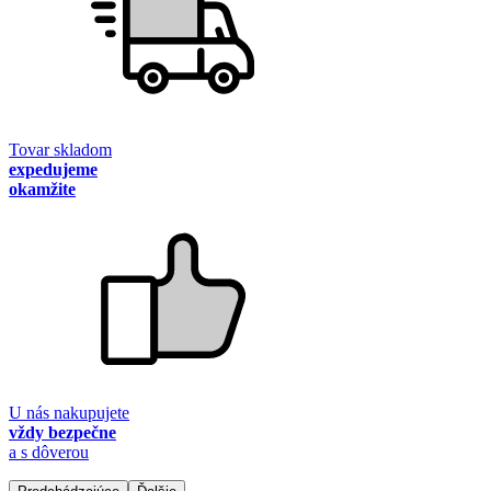
Tovar skladom
expedujeme
okamžite
U nás nakupujete
vždy bezpečne
a s dôverou