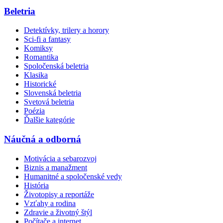
Beletria
Detektívky, trilery a horory
Sci-fi a fantasy
Komiksy
Romantika
Spoločenská beletria
Klasika
Historické
Slovenská beletria
Svetová beletria
Poézia
Ďalšie kategórie
Náučná a odborná
Motivácia a sebarozvoj
Biznis a manažment
Humanitné a spoločenské vedy
História
Životopisy a reportáže
Vzťahy a rodina
Zdravie a životný štýl
Počítače a internet