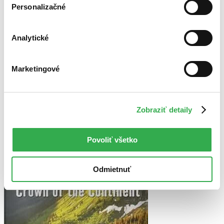
Personalizačné
Najvyššia zľava
Použité filtre
Analytické
Zrušiť filtre
Séria Death in the National Parks
dostupné
Marketingové
Zobraziť detaily
Povoliť všetko
Odmietnuť