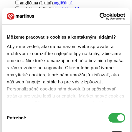
angličtina (1 titul)
angličtina
1
cudzí jazyk (1 titul)
cudzí jazyk
1
Pre koho
pre dospelých (1 titul)
pre dospelých
1
Vydavateľstvo
Môžeme pracovať s cookies a kontaktnými údajmi?
Lyons Press (1 titul)
Lyons Press
1
Aby sme vedeli, ako sa na našom webe správate, a
Väzba
mohli vám zobraziť tie najlepšie tipy na knihy, zbierame
brožovaná väzba (1 titul)
brožovaná väzba
1
cookies. Niektoré sú naozaj potrebné a bez nich by naša
stránka vôbec nefungovala. Okrem toho používame
Zúžiť výber
analytické cookies, ktoré nám umožňujú zisťovať, ako
Zoradiť
náš web funguje, a stále ho pre vás zlepšovať.
Personalizačné cookies nám dovoľujú prispôsobovať
stránku pre vašu lepšiu orientáciu. Marketingové cookies
nám zas umožňujú zobrazenie relevantnej reklamy.
Niektoré údaje zdieľame aj s tretími stranami. Veľmi by
Bestsellery
Výber
Top hodnotené
nám pomohlo, keby sme mohli používať všetky tieto
Potrebné
súhlasu
Novinky
cookies. Ďakujeme!
Najdrahšie
Najlacnejšie