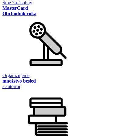
Sme 7-násobný
MasterCard
Obchodník roka
Organizujeme
množstvo besied
s autormi