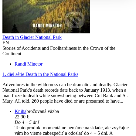
Death in Glacier National Park
EN
Stories of Accidents and Foolhardiness in the Crown of the
Continent
Randi Minetor
1. diel série
Death in the National Parks
Adventures in the wilderness can be dramatic and deadly. Glacier
National Park’s death records date back to January 1913, when a
man froze to death while snowshoeing between Cut Bank and St.
Mary. All told, 260 people have died or are presumed to have...
Kniha
brožovaná väzba
22,90 €
Do 4 – 5 dní
Tento produkt momentálne nemáme na sklade, ale zvyčajne
vám ho vieme zabezpečiť a odoslať do 4 – 5 dní. A