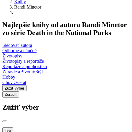
Knihy
Randi Minetor
Najlepšie knihy od autora Randi Minetor
zo série Death in the National Parks
Sledovať autora
Odborné a náučné
Životopisy
Životopisy a reportáže
Reportáže a publicistika
Zdravie a životný štýl
Hobby
Chov zvierat
Zúžiť výber
Zoradiť
Zúžiť výber
Typ