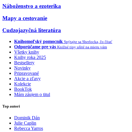
Náboženstvo a ezoterika
Mapy a cestovanie
Cudzojazyčná literatúra
Knihomoľský pomocník
Spýtajte sa Sherlocka, čo čítať
Odporúčame pre vás
Knižné tipy ušité na mieru vám
Všetky knihy
Knihy roka 2025
Bestsellery
Novinky
Pripravované
Akcie a zľavy
Kolekcie
BookTok
Mám záujem o titul
Top autori
Dominik Dán
Julie Caplin
Rebecca Yarros