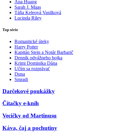
Ana Huang
Sarah J. Maas
Táňa Keleová Vasilková
Lucinda Riley
Top série
Romantické úteky
Harry Potter
Kapitán Stein a Notár Barbarič
Denník odvážneho bojka
Krimi Dominika Dána
Učím sa rozprávať
Duna
Smradi
Darčekové poukážky
Čítačky e-kníh
Vecičky od Martinusu
Káva, čaj a pochutiny