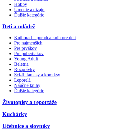
Hobby
Umenie a dizajn
Ďalšie kategórie
Deti a mládež
Knihorad – poradca kníh pre deti
Pre najmenších
Pre prvákov
Pre pubertiakov
Young Adult
Beletria
Rozprávky
Sci-fi, fantasy a komiksy
Leporelá
Náučné knihy
Ďalšie kategórie
Životopisy a reportáže
Kuchárky
Učebnice a slovníky