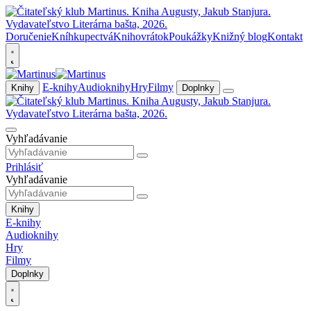
Doručenie
Kníhkupectvá
Knihovrátok
Poukážky
Knižný blog
Kontakt
E-knihy
Audioknihy
Hry
Filmy
Knihy
Doplnky
Vyhľadávanie
Prihlásiť
Vyhľadávanie
Knihy
E-knihy
Audioknihy
Hry
Filmy
Doplnky