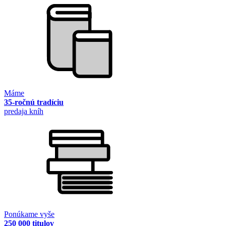
Máme
35-ročnú tradíciu
predaja kníh
Ponúkame vyše
250 000 titulov