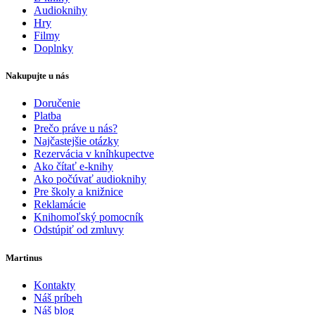
Audioknihy
Hry
Filmy
Doplnky
Nakupujte u nás
Doručenie
Platba
Prečo práve u nás?
Najčastejšie otázky
Rezervácia v kníhkupectve
Ako čítať e-knihy
Ako počúvať audioknihy
Pre školy a knižnice
Reklamácie
Knihomoľský pomocník
Odstúpiť od zmluvy
Martinus
Kontakty
Náš príbeh
Náš blog