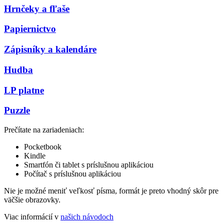
Hrnčeky a fľaše
Papiernictvo
Zápisníky a kalendáre
Hudba
LP platne
Puzzle
Prečítate na zariadeniach:
Pocketbook
Kindle
Smartfón či tablet s príslušnou aplikáciou
Počítač s príslušnou aplikáciou
Nie je možné meniť veľkosť písma, formát je preto vhodný skôr pre
väčšie obrazovky.
Viac informácií v
našich návodoch