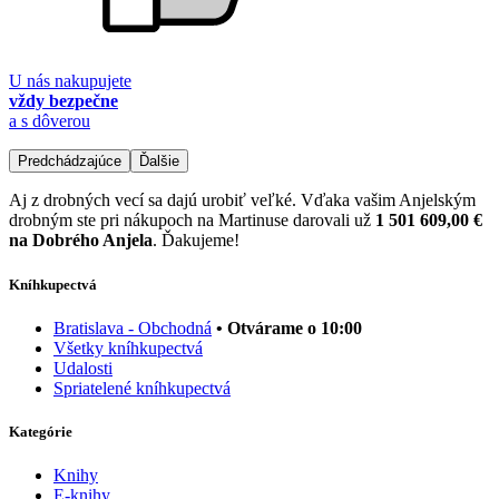
U nás nakupujete
vždy bezpečne
a s dôverou
Predchádzajúce
Ďalšie
Aj z drobných vecí sa dajú urobiť veľké. Vďaka vašim Anjelským
drobným ste pri nákupoch na Martinuse darovali už
1 501 609,00 €
na Dobrého Anjela
. Ďakujeme!
Kníhkupectvá
Bratislava - Obchodná
• Otvárame o 10:00
Všetky kníhkupectvá
Udalosti
Spriatelené kníhkupectvá
Kategórie
Knihy
E-knihy