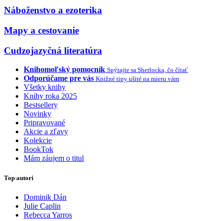
Náboženstvo a ezoterika
Mapy a cestovanie
Cudzojazyčná literatúra
Knihomoľský pomocník
Spýtajte sa Sherlocka, čo čítať
Odporúčame pre vás
Knižné tipy ušité na mieru vám
Všetky knihy
Knihy roka 2025
Bestsellery
Novinky
Pripravované
Akcie a zľavy
Kolekcie
BookTok
Mám záujem o titul
Top autori
Dominik Dán
Julie Caplin
Rebecca Yarros