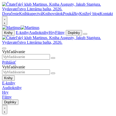
Doručenie
Kníhkupectvá
Knihovrátok
Poukážky
Knižný blog
Kontakt
E-knihy
Audioknihy
Hry
Filmy
Knihy
Doplnky
Vyhľadávanie
Prihlásiť
Vyhľadávanie
Knihy
E-knihy
Audioknihy
Hry
Filmy
Doplnky