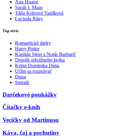
Ana Huang
Sarah J. Maas
Táňa Keleová Vasilková
Lucinda Riley
Top série
Romantické úteky
Harry Potter
Kapitán Stein a Notár Barbarič
Denník odvážneho bojka
Krimi Dominika Dána
Učím sa rozprávať
Duna
Smradi
Darčekové poukážky
Čítačky e-kníh
Vecičky od Martinusu
Káva, čaj a pochutiny