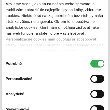
pripravujeme (0 titulov)
pripravujeme
Aby sme vedeli, ako sa na našom webe správate, a
dostupná (bez vypredaných) (0 titulov)
dostupná (bez
mohli vám zobraziť tie najlepšie tipy na knihy, zbierame
vypredaných)
cookies. Niektoré sú naozaj potrebné a bez nich by naša
Nové / čítané
stránka vôbec nefungovala. Okrem toho používame
nová (0 titulov)
nová
analytické cookies, ktoré nám umožňujú zisťovať, ako
čítaná (0 titulov)
čítaná
náš web funguje, a stále ho pre vás zlepšovať.
čítaná - výborný stav (0 titulov)
čítaná - výborný stav
Personalizačné cookies nám dovoľujú prispôsobovať
čítaná - mierne opotrebovaná (0 titulov)
čítaná - mierne
opotrebovaná
stránku pre vašu lepšiu orientáciu. Marketingové cookies
čítané verzie vypredaných kníh (0 titulov)
čítané verzie
nám zas umožňujú zobrazenie relevantnej reklamy.
vypredaných kníh
Niektoré údaje zdieľame aj s tretími stranami. Veľmi by
Výber
Zúžiť výber
nám pomohlo, keby sme mohli používať všetky tieto
Potrebné
súhlasu
cookies. Ďakujeme!
Zoradiť
Personalizačné
Analytické
Bestsellery
Top hodnotené
Novinky
Marketingové
Najdrahšie