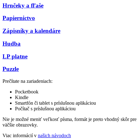
Hrnčeky a fľaše
Papiernictvo
Zápisníky a kalendáre
Hudba
LP platne
Puzzle
Prečítate na zariadeniach:
Pocketbook
Kindle
Smartfón či tablet s príslušnou aplikáciou
Počítač s príslušnou aplikáciou
Nie je možné meniť veľkosť písma, formát je preto vhodný skôr pre
väčšie obrazovky.
Viac informácií v
našich návodoch