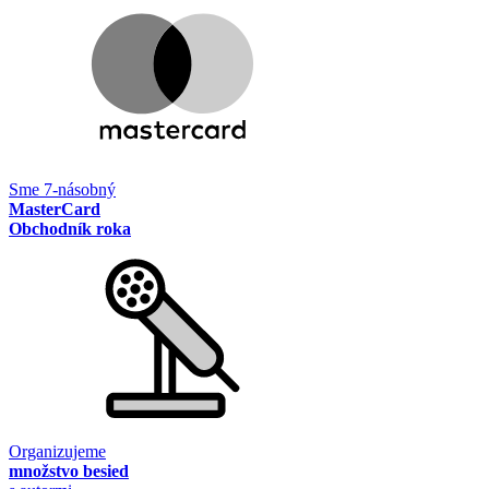
Sme 7-násobný
MasterCard
Obchodník roka
Organizujeme
množstvo besied