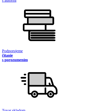
s autormi
Podporujeme
čítanie
s porozumením
Tovar skladom