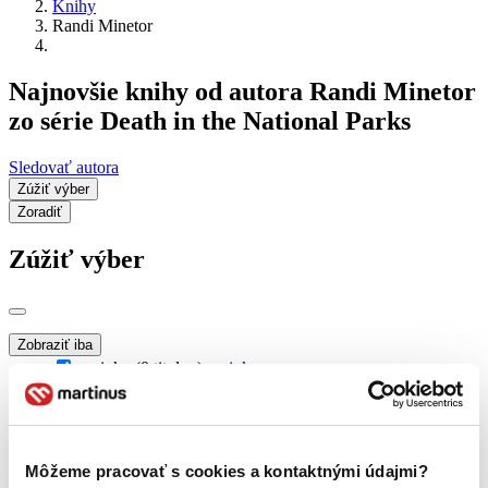
Knihy
Randi Minetor
Najnovšie knihy od autora Randi Minetor
zo série Death in the National Parks
Sledovať autora
Zúžiť výber
Zoradiť
Zúžiť výber
Zobraziť iba
novinky (0 titulov)
novinky
zľavnené tituly (0 titulov)
zľavnené tituly
Dostupnosť
na centrálnom sklade (0 titulov)
na centrálnom sklade
Môžeme pracovať s cookies a kontaktnými údajmi?
predpredaj (0 titulov)
predpredaj