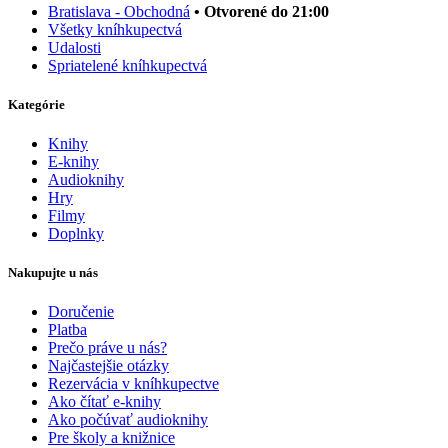
Bratislava - Obchodná
• Otvorené do 21:00
Všetky kníhkupectvá
Udalosti
Spriatelené kníhkupectvá
Kategórie
Knihy
E-knihy
Audioknihy
Hry
Filmy
Doplnky
Nakupujte u nás
Doručenie
Platba
Prečo práve u nás?
Najčastejšie otázky
Rezervácia v kníhkupectve
Ako čítať e-knihy
Ako počúvať audioknihy
Pre školy a knižnice