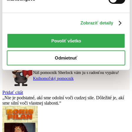
Najlacnejšie
Najvyššia zľava
Zobraziť detaily
Použité filtre
Zrušiť filtre
Séria Death in the National Parks
najnovšie
Povoliť všetko
Nebol nájdený
žiadny titul
vyhovujúci zadaným podmienkam.
Skúste prosím zmeniť vyhľadávaný výraz.
Odmietnuť
Chcete poradiť knihu?
Náš pomocník Sherlock vám ju s radosťou vypátra!
Knihomoľský pomocník
Pridať citát
Nie je podstatné, akí sme odolní voči cudzej sile. Dôležité je, akí
sme silní voči vlastnej slabosti.