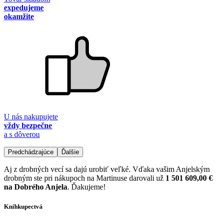
expedujeme
okamžite
U nás nakupujete
vždy bezpečne
a s dôverou
Predchádzajúce
Ďalšie
Aj z drobných vecí sa dajú urobiť veľké. Vďaka vašim Anjelským
drobným ste pri nákupoch na Martinuse darovali už
1 501 609,00 €
na Dobrého Anjela
. Ďakujeme!
Kníhkupectvá