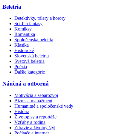
Beletria
Detektívky, trilery a horory
Sci-fi a fantasy
Komiksy
Romantika
Spoločenská beletria
Klasika
Historické
Slovenská beletria
Svetová beletria
Poézia
Ďalšie kategórie
Náučná a odborná
Motivácia a sebarozvoj
Biznis a manažment
Humanitné a spoločenské vedy
História
Životopisy a reportáže
Vzťahy a rodina
Zdravie a životný štýl
Počítače a internet