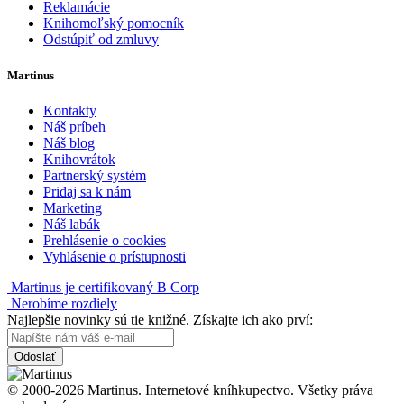
Reklamácie
Knihomoľský pomocník
Odstúpiť od zmluvy
Martinus
Kontakty
Náš príbeh
Náš blog
Knihovrátok
Partnerský systém
Pridaj sa k nám
Marketing
Náš labák
Prehlásenie o cookies
Vyhlásenie o prístupnosti
Martinus je certifikovaný B Corp
Nerobíme rozdiely
Najlepšie novinky sú tie knižné. Získajte ich ako prví:
Odoslať
© 2000-2026 Martinus. Internetové kníhkupectvo. Všetky práva