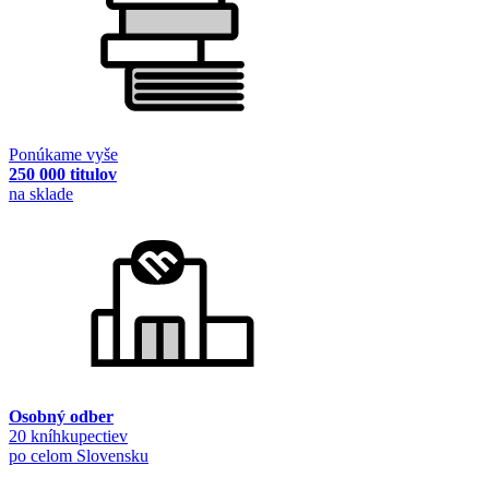
Ponúkame vyše
250 000 titulov
na sklade
Osobný odber
20 kníhkupectiev
po celom Slovensku