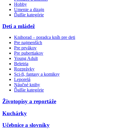
Hobby
Umenie a dizajn
Ďalšie kategórie
Deti a mládež
Knihorad – poradca kníh pre deti
Pre najmenších
Pre prvákov
Pre pubertiakov
Young Adult
Beletria
Rozprávky
Sci-fi, fantasy a komiksy
Leporelá
Náučné knihy
Ďalšie kategórie
Životopisy a reportáže
Kuchárky
Učebnice a slovníky