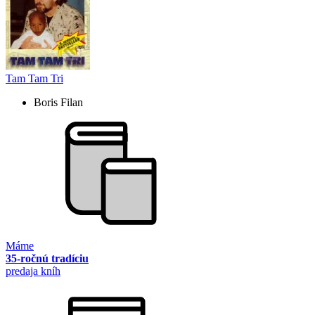
Tam Tam Tri
Boris Filan
Máme
35-ročnú tradíciu
predaja kníh