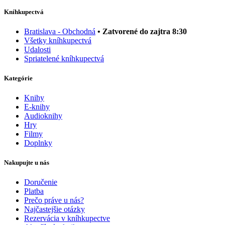
Kníhkupectvá
Bratislava - Obchodná
• Zatvorené do zajtra 8:30
Všetky kníhkupectvá
Udalosti
Spriatelené kníhkupectvá
Kategórie
Knihy
E-knihy
Audioknihy
Hry
Filmy
Doplnky
Nakupujte u nás
Doručenie
Platba
Prečo práve u nás?
Najčastejšie otázky
Rezervácia v kníhkupectve