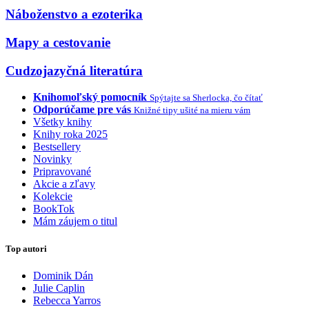
Náboženstvo a ezoterika
Mapy a cestovanie
Cudzojazyčná literatúra
Knihomoľský pomocník
Spýtajte sa Sherlocka, čo čítať
Odporúčame pre vás
Knižné tipy ušité na mieru vám
Všetky knihy
Knihy roka 2025
Bestsellery
Novinky
Pripravované
Akcie a zľavy
Kolekcie
BookTok
Mám záujem o titul
Top autori
Dominik Dán
Julie Caplin
Rebecca Yarros