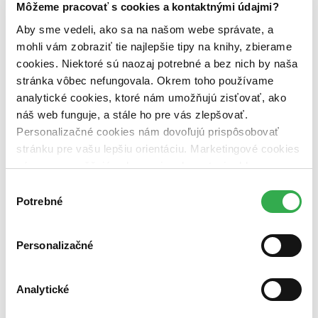
Môžeme pracovať s cookies a kontaktnými údajmi?
predpredaj (0 titulov)
predpredaj
pripravujeme (0 titulov)
pripravujeme
Aby sme vedeli, ako sa na našom webe správate, a
dostupná (bez vypredaných) (0 titulov)
dostupná (bez
mohli vám zobraziť tie najlepšie tipy na knihy, zbierame
vypredaných)
cookies. Niektoré sú naozaj potrebné a bez nich by naša
Nové / čítané
stránka vôbec nefungovala. Okrem toho používame
nová (0 titulov)
nová
analytické cookies, ktoré nám umožňujú zisťovať, ako
čítaná (0 titulov)
čítaná
náš web funguje, a stále ho pre vás zlepšovať.
čítaná - výborný stav (0 titulov)
čítaná - výborný stav
Personalizačné cookies nám dovoľujú prispôsobovať
čítaná - mierne opotrebovaná (0 titulov)
čítaná - mierne
opotrebovaná
stránku pre vašu lepšiu orientáciu. Marketingové cookies
čítané verzie vypredaných kníh (0 titulov)
čítané verzie
nám zas umožňujú zobrazenie relevantnej reklamy.
vypredaných kníh
Niektoré údaje zdieľame aj s tretími stranami. Veľmi by
Výber
nám pomohlo, keby sme mohli používať všetky tieto
Zúžiť výber
Potrebné
súhlasu
cookies. Ďakujeme!
Zoradiť
Personalizačné
Analytické
Bestsellery
Top hodnotené