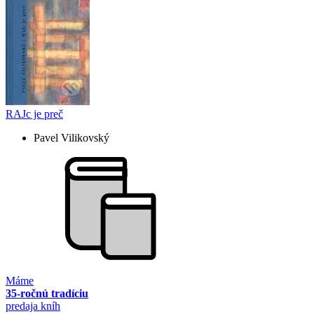
RAJc je preč
Pavel Vilikovský
Máme
35-ročnú tradíciu
predaja kníh