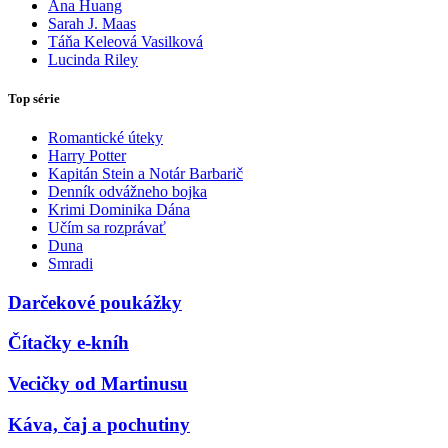
Ana Huang
Sarah J. Maas
Táňa Keleová Vasilková
Lucinda Riley
Top série
Romantické úteky
Harry Potter
Kapitán Stein a Notár Barbarič
Denník odvážneho bojka
Krimi Dominika Dána
Učím sa rozprávať
Duna
Smradi
Darčekové poukážky
Čítačky e-kníh
Vecičky od Martinusu
Káva, čaj a pochutiny