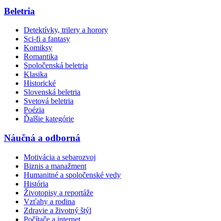
Beletria
Detektívky, trilery a horory
Sci-fi a fantasy
Komiksy
Romantika
Spoločenská beletria
Klasika
Historické
Slovenská beletria
Svetová beletria
Poézia
Ďalšie kategórie
Náučná a odborná
Motivácia a sebarozvoj
Biznis a manažment
Humanitné a spoločenské vedy
História
Životopisy a reportáže
Vzťahy a rodina
Zdravie a životný štýl
Počítače a internet