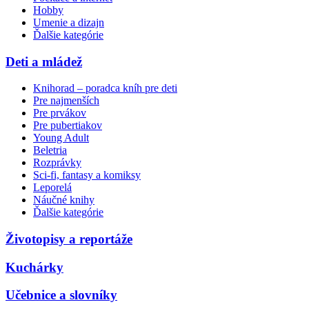
Hobby
Umenie a dizajn
Ďalšie kategórie
Deti a mládež
Knihorad – poradca kníh pre deti
Pre najmenších
Pre prvákov
Pre pubertiakov
Young Adult
Beletria
Rozprávky
Sci-fi, fantasy a komiksy
Leporelá
Náučné knihy
Ďalšie kategórie
Životopisy a reportáže
Kuchárky
Učebnice a slovníky