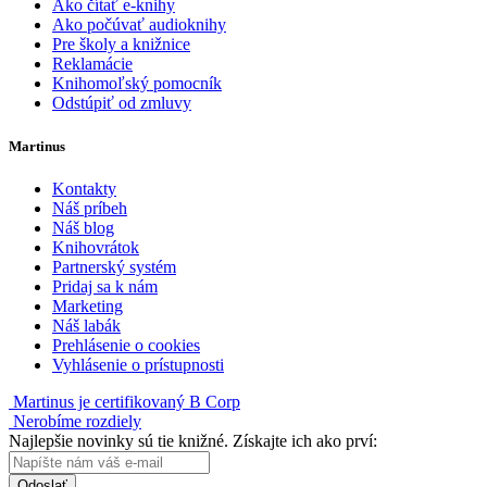
Ako čítať e-knihy
Ako počúvať audioknihy
Pre školy a knižnice
Reklamácie
Knihomoľský pomocník
Odstúpiť od zmluvy
Martinus
Kontakty
Náš príbeh
Náš blog
Knihovrátok
Partnerský systém
Pridaj sa k nám
Marketing
Náš labák
Prehlásenie o cookies
Vyhlásenie o prístupnosti
Martinus je certifikovaný B Corp
Nerobíme rozdiely
Najlepšie novinky sú tie knižné. Získajte ich ako prví:
Odoslať