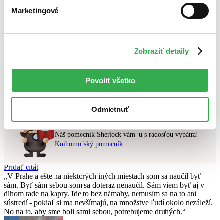
Novinky
Marketingové
Najdrahšie
Najlacnejšie
Najvyššia zľava
Zobraziť detaily
Použité filtre
Zrušiť filtre
Séria Death in the National Parks
čítané verzie vypredaných kníh
Povoliť všetko
Nebol nájdený
žiadny titul
vyhovujúci zadaným podmienkam.
Skúste prosím zmeniť vyhľadávaný výraz.
Odmietnuť
Chcete poradiť knihu?
Náš pomocník Sherlock vám ju s radosťou vypátra!
Knihomoľský pomocník
Pridať citát
V Prahe a ešte na niektorých iných miestach som sa naučil byť
sám. Byť sám sebou som sa doteraz nenaučil. Sám viem byť aj v
dlhom rade na kapry. Ide to bez námahy, nemusím sa na to ani
sústredí - pokiaľ si ma nevšímajú, na množstve ľudí okolo nezáleží.
No na to, aby sme boli sami sebou, potrebujeme druhých.