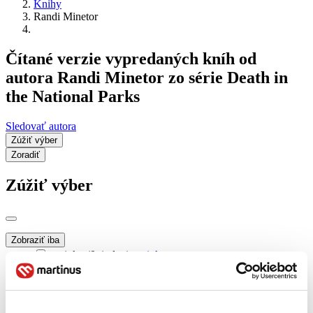
Knihy
Randi Minetor
Čítané verzie vypredaných kníh od
autora Randi Minetor zo série Death in
the National Parks
Sledovať autora
Zúžiť výber
Zoradiť
Zúžiť výber
Zobraziť iba
novinky (0 titulov)
novinky
zľavnené tituly (0 titulov)
zľavnené tituly
Dostupnosť
na centrálnom sklade (0 titulov)
na centrálnom sklade