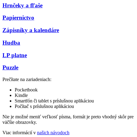
Hrnčeky a fľaše
Papiernictvo
Zápisníky a kalendáre
Hudba
LP platne
Puzzle
Prečítate na zariadeniach:
Pocketbook
Kindle
Smartfón či tablet s príslušnou aplikáciou
Počítač s príslušnou aplikáciou
Nie je možné meniť veľkosť písma, formát je preto vhodný skôr pre
väčšie obrazovky.
Viac informácií v
našich návodoch