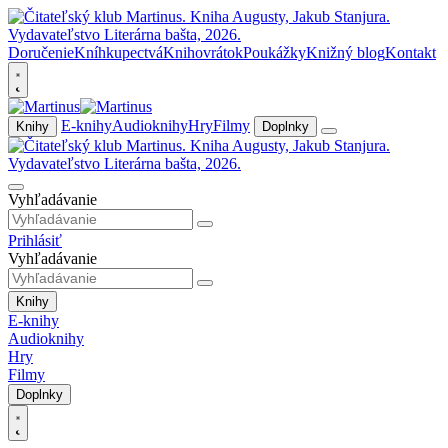
Doručenie
Kníhkupectvá
Knihovrátok
Poukážky
Knižný blog
Kontakt
E-knihy
Audioknihy
Hry
Filmy
Knihy
Doplnky
Vyhľadávanie
Prihlásiť
Vyhľadávanie
Knihy
E-knihy
Audioknihy
Hry
Filmy
Doplnky