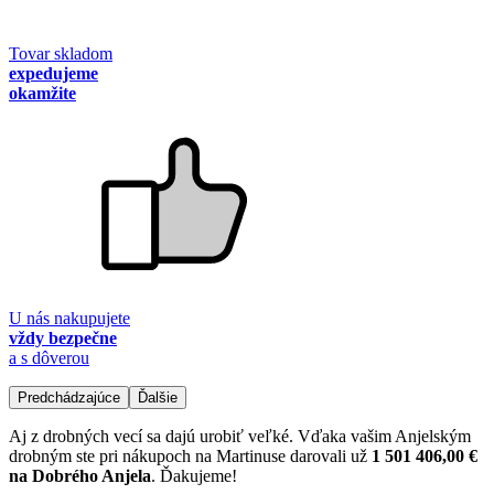
Tovar skladom
expedujeme
okamžite
U nás nakupujete
vždy bezpečne
a s dôverou
Predchádzajúce
Ďalšie
Aj z drobných vecí sa dajú urobiť veľké. Vďaka vašim Anjelským
drobným ste pri nákupoch na Martinuse darovali už
1 501 406,00 €
na Dobrého Anjela
. Ďakujeme!