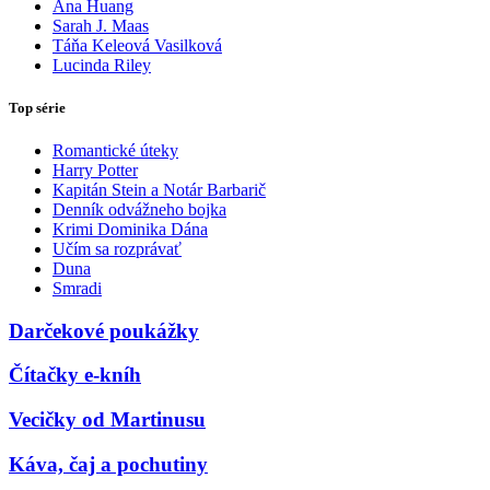
Ana Huang
Sarah J. Maas
Táňa Keleová Vasilková
Lucinda Riley
Top série
Romantické úteky
Harry Potter
Kapitán Stein a Notár Barbarič
Denník odvážneho bojka
Krimi Dominika Dána
Učím sa rozprávať
Duna
Smradi
Darčekové poukážky
Čítačky e-kníh
Vecičky od Martinusu
Káva, čaj a pochutiny