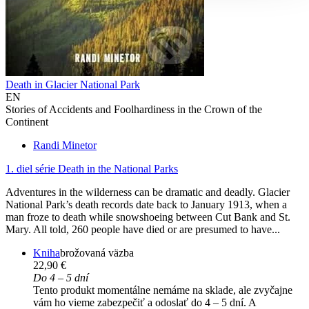
Death in Glacier National Park
EN
Stories of Accidents and Foolhardiness in the Crown of the
Continent
Randi Minetor
1. diel série
Death in the National Parks
Adventures in the wilderness can be dramatic and deadly. Glacier
National Park’s death records date back to January 1913, when a
man froze to death while snowshoeing between Cut Bank and St.
Mary. All told, 260 people have died or are presumed to have...
Kniha
brožovaná väzba
22,90 €
Do 4 – 5 dní
Tento produkt momentálne nemáme na sklade, ale zvyčajne
vám ho vieme zabezpečiť a odoslať do 4 – 5 dní. A