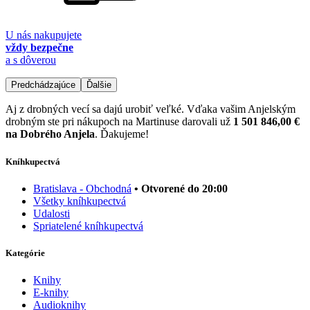
U nás nakupujete
vždy bezpečne
a s dôverou
Predchádzajúce
Ďalšie
Aj z drobných vecí sa dajú urobiť veľké. Vďaka vašim Anjelským
drobným ste pri nákupoch na Martinuse darovali už
1 501 846,00 €
na Dobrého Anjela
. Ďakujeme!
Kníhkupectvá
Bratislava - Obchodná
• Otvorené do 20:00
Všetky kníhkupectvá
Udalosti
Spriatelené kníhkupectvá
Kategórie
Knihy
E-knihy
Audioknihy