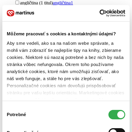
angličtina (1 titul)
angličtina
1
cudzí jazyk (1 titul)
cudzí jazyk
1
Pre koho
pre dospelých (1 titul)
pre dospelých
1
Môžeme pracovať s cookies a kontaktnými údajmi?
Vydavateľstvo
Lyons Press (1 titul)
Lyons Press
1
Aby sme vedeli, ako sa na našom webe správate, a
mohli vám zobraziť tie najlepšie tipy na knihy, zbierame
Väzba
cookies. Niektoré sú naozaj potrebné a bez nich by naša
brožovaná väzba (1 titul)
brožovaná väzba
1
stránka vôbec nefungovala. Okrem toho používame
Zúžiť výber
analytické cookies, ktoré nám umožňujú zisťovať, ako
náš web funguje, a stále ho pre vás zlepšovať.
Zoradiť
Personalizačné cookies nám dovoľujú prispôsobovať
stránku pre vašu lepšiu orientáciu. Marketingové cookies
nám zas umožňujú zobrazenie relevantnej reklamy.
Niektoré údaje zdieľame aj s tretími stranami. Veľmi by
Výber
Bestsellery
nám pomohlo, keby sme mohli používať všetky tieto
Potrebné
Top hodnotené
súhlasu
Novinky
cookies. Ďakujeme!
Najdrahšie
Najlacnejšie