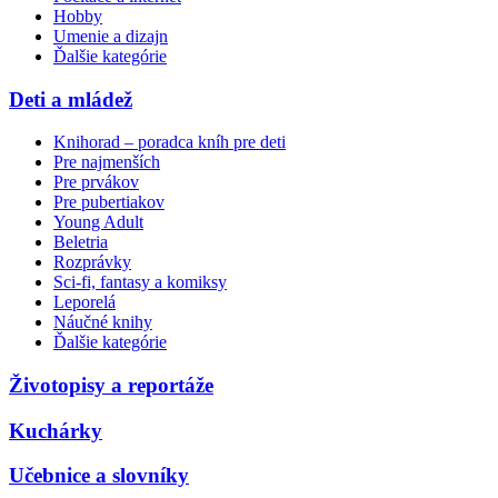
Hobby
Umenie a dizajn
Ďalšie kategórie
Deti a mládež
Knihorad – poradca kníh pre deti
Pre najmenších
Pre prvákov
Pre pubertiakov
Young Adult
Beletria
Rozprávky
Sci-fi, fantasy a komiksy
Leporelá
Náučné knihy
Ďalšie kategórie
Životopisy a reportáže
Kuchárky
Učebnice a slovníky