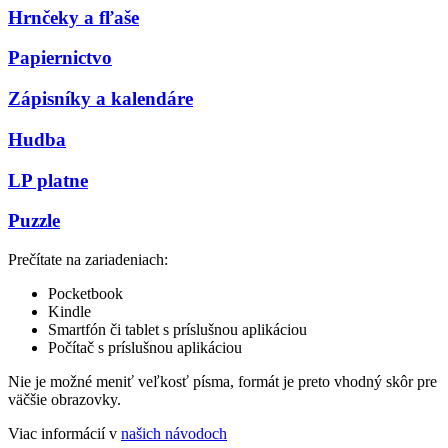
Hrnčeky a fľaše
Papiernictvo
Zápisníky a kalendáre
Hudba
LP platne
Puzzle
Prečítate na zariadeniach:
Pocketbook
Kindle
Smartfón či tablet s príslušnou aplikáciou
Počítač s príslušnou aplikáciou
Nie je možné meniť veľkosť písma, formát je preto vhodný skôr pre
väčšie obrazovky.
Viac informácií v
našich návodoch