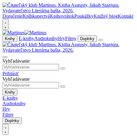
Doručenie
Kníhkupectvá
Knihovrátok
Poukážky
Knižný blog
Kontakt
E-knihy
Audioknihy
Hry
Filmy
Knihy
Doplnky
Vyhľadávanie
Prihlásiť
Vyhľadávanie
Knihy
E-knihy
Audioknihy
Hry
Filmy
Doplnky