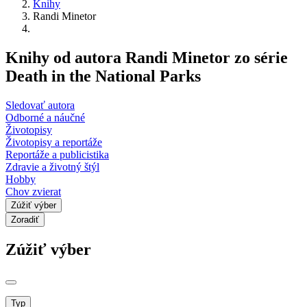
Knihy
Randi Minetor
Knihy od autora Randi Minetor zo série
Death in the National Parks
Sledovať autora
Odborné a náučné
Životopisy
Životopisy a reportáže
Reportáže a publicistika
Zdravie a životný štýl
Hobby
Chov zvierat
Zúžiť výber
Zoradiť
Zúžiť výber
Typ