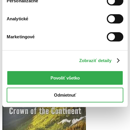
Personalizačné
Najvyššia zľava
Analytické
Použité filtre
Zrušiť filtre
Séria Death in the National Parks
dostupné
Marketingové
Zobraziť detaily
Povoliť všetko
Odmietnuť