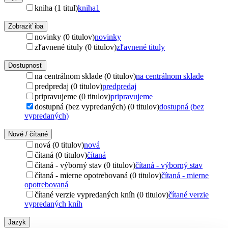
kniha (1 titul)
kniha
1
Zobraziť iba
novinky (0 titulov)
novinky
zľavnené tituly (0 titulov)
zľavnené tituly
Dostupnosť
na centrálnom sklade (0 titulov)
na centrálnom sklade
predpredaj (0 titulov)
predpredaj
pripravujeme (0 titulov)
pripravujeme
dostupná (bez vypredaných) (0 titulov)
dostupná (bez
vypredaných)
Nové / čítané
nová (0 titulov)
nová
čítaná (0 titulov)
čítaná
čítaná - výborný stav (0 titulov)
čítaná - výborný stav
čítaná - mierne opotrebovaná (0 titulov)
čítaná - mierne
opotrebovaná
čítané verzie vypredaných kníh (0 titulov)
čítané verzie
vypredaných kníh
Jazyk