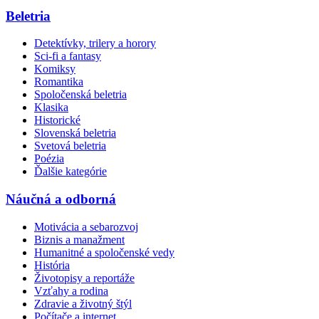
Beletria
Detektívky, trilery a horory
Sci-fi a fantasy
Komiksy
Romantika
Spoločenská beletria
Klasika
Historické
Slovenská beletria
Svetová beletria
Poézia
Ďalšie kategórie
Náučná a odborná
Motivácia a sebarozvoj
Biznis a manažment
Humanitné a spoločenské vedy
História
Životopisy a reportáže
Vzťahy a rodina
Zdravie a životný štýl
Počítače a internet