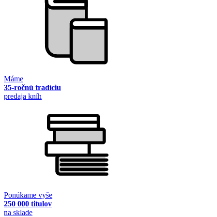
Máme
35-ročnú tradíciu
predaja kníh
Ponúkame vyše
250 000 titulov
na sklade