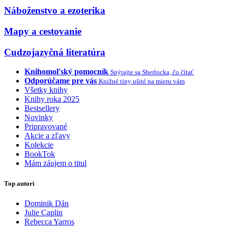
Náboženstvo a ezoterika
Mapy a cestovanie
Cudzojazyčná literatúra
Knihomoľský pomocník
Spýtajte sa Sherlocka, čo čítať
Odporúčame pre vás
Knižné tipy ušité na mieru vám
Všetky knihy
Knihy roka 2025
Bestsellery
Novinky
Pripravované
Akcie a zľavy
Kolekcie
BookTok
Mám záujem o titul
Top autori
Dominik Dán
Julie Caplin
Rebecca Yarros