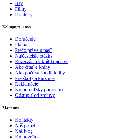
Hry
Filmy
Doplnky
Nakupujte u nás
Doručenie
Platba
Prečo práve u nás?
Najčastejšie otázky
Rezervácia v kníhkupectve
Ako čítať e-knihy
Ako počúvať audioknihy
Pre školy a knižnice
Reklamácie
Knihomoľský pomocník
Odstúpiť od zmluvy
Martinus
Kontakty
Náš príbeh
Náš blog
Knihovrátok