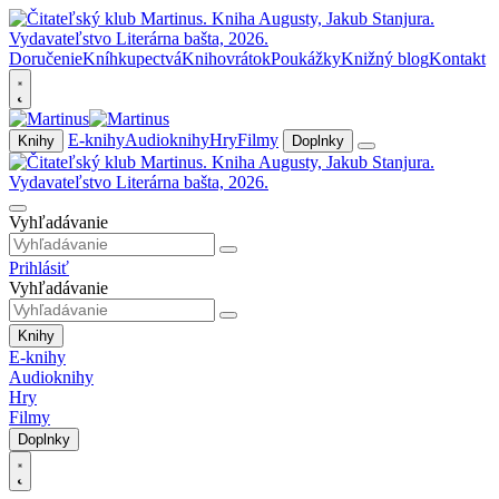
Doručenie
Kníhkupectvá
Knihovrátok
Poukážky
Knižný blog
Kontakt
E-knihy
Audioknihy
Hry
Filmy
Knihy
Doplnky
Vyhľadávanie
Prihlásiť
Vyhľadávanie
Knihy
E-knihy
Audioknihy
Hry
Filmy
Doplnky