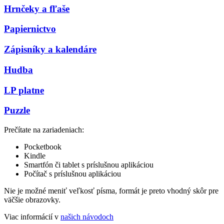
Hrnčeky a fľaše
Papiernictvo
Zápisníky a kalendáre
Hudba
LP platne
Puzzle
Prečítate na zariadeniach:
Pocketbook
Kindle
Smartfón či tablet s príslušnou aplikáciou
Počítač s príslušnou aplikáciou
Nie je možné meniť veľkosť písma, formát je preto vhodný skôr pre
väčšie obrazovky.
Viac informácií v
našich návodoch