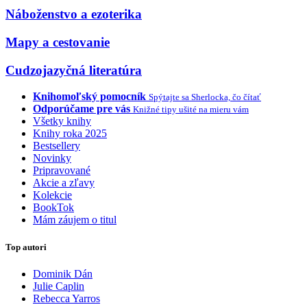
Náboženstvo a ezoterika
Mapy a cestovanie
Cudzojazyčná literatúra
Knihomoľský pomocník
Spýtajte sa Sherlocka, čo čítať
Odporúčame pre vás
Knižné tipy ušité na mieru vám
Všetky knihy
Knihy roka 2025
Bestsellery
Novinky
Pripravované
Akcie a zľavy
Kolekcie
BookTok
Mám záujem o titul
Top autori
Dominik Dán
Julie Caplin
Rebecca Yarros