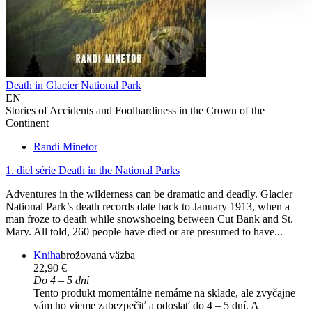
Death in Glacier National Park
EN
Stories of Accidents and Foolhardiness in the Crown of the
Continent
Randi Minetor
1. diel série
Death in the National Parks
Adventures in the wilderness can be dramatic and deadly. Glacier
National Park’s death records date back to January 1913, when a
man froze to death while snowshoeing between Cut Bank and St.
Mary. All told, 260 people have died or are presumed to have...
Kniha
brožovaná väzba
22,90 €
Do 4 – 5 dní
Tento produkt momentálne nemáme na sklade, ale zvyčajne
vám ho vieme zabezpečiť a odoslať do 4 – 5 dní. A