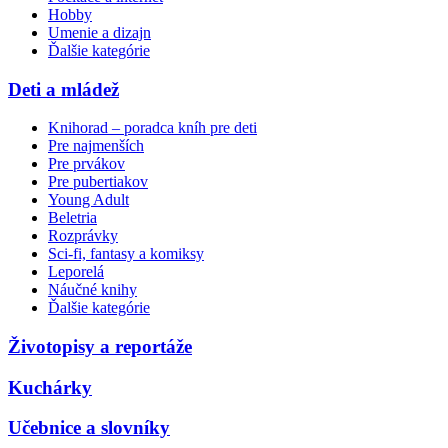
Hobby
Umenie a dizajn
Ďalšie kategórie
Deti a mládež
Knihorad – poradca kníh pre deti
Pre najmenších
Pre prvákov
Pre pubertiakov
Young Adult
Beletria
Rozprávky
Sci-fi, fantasy a komiksy
Leporelá
Náučné knihy
Ďalšie kategórie
Životopisy a reportáže
Kuchárky
Učebnice a slovníky