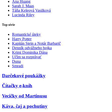
Ana Huang
Sarah J. Maas
Táňa Keleová Vasilková
Lucinda Riley
Top série
Romantické úteky
Harry Potter
Kapitán Stein a Notár Barbarič
Denník odvážneho bojka
Krimi Dominika Dána
Učím sa rozprávať
Duna
Smradi
Darčekové poukážky
Čítačky e-kníh
Vecičky od Martinusu
Káva, čaj a pochutiny