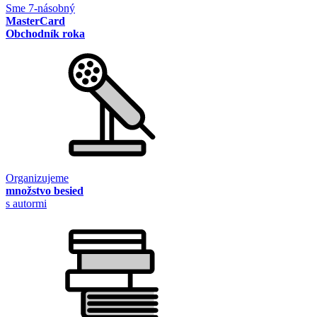
Sme 7-násobný
MasterCard
Obchodník roka
Organizujeme
množstvo besied
s autormi