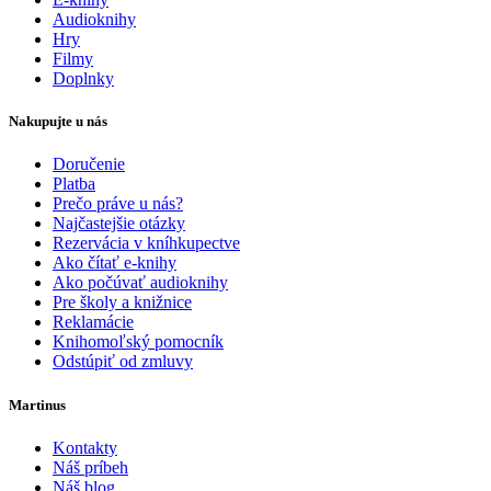
Audioknihy
Hry
Filmy
Doplnky
Nakupujte u nás
Doručenie
Platba
Prečo práve u nás?
Najčastejšie otázky
Rezervácia v kníhkupectve
Ako čítať e-knihy
Ako počúvať audioknihy
Pre školy a knižnice
Reklamácie
Knihomoľský pomocník
Odstúpiť od zmluvy
Martinus
Kontakty
Náš príbeh
Náš blog