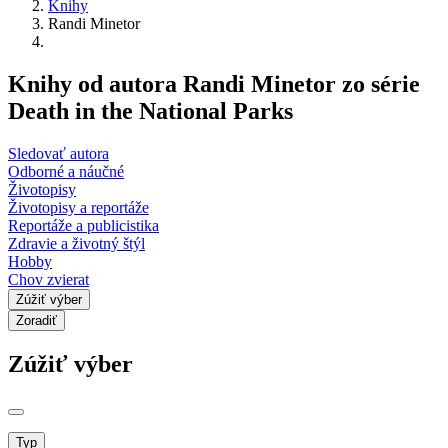
Knihy
Randi Minetor
Knihy od autora Randi Minetor zo série
Death in the National Parks
Sledovať autora
Odborné a náučné
Životopisy
Životopisy a reportáže
Reportáže a publicistika
Zdravie a životný štýl
Hobby
Chov zvierat
Zúžiť výber
Zoradiť
Zúžiť výber
Typ