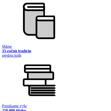
Máme
35-ročnú tradíciu
predaja kníh
Ponúkame vyše
250 000 titulov