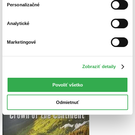
Personalizačné
Najvyššia zľava
Použité filtre
Analytické
Zrušiť filtre
Séria Death in the National Parks
Marketingové
Zobraziť detaily
Povoliť všetko
Odmietnuť