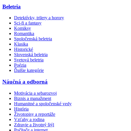
Beletria
Detektívky, trilery a horory
Sci-fi a fantasy
Komiksy
Romantika
Spoločenská beletria
Klasika
Historické
Slovenská beletria
Svetová beletria
Poézia
Ďalšie kategórie
Náučná a odborná
Motivácia a sebarozvoj
Biznis a manažment
Humanitné a spoločenské vedy
História
Životopisy a reportáže
Vzťahy a rodina
Zdravie a životný štýl
Počítače a internet