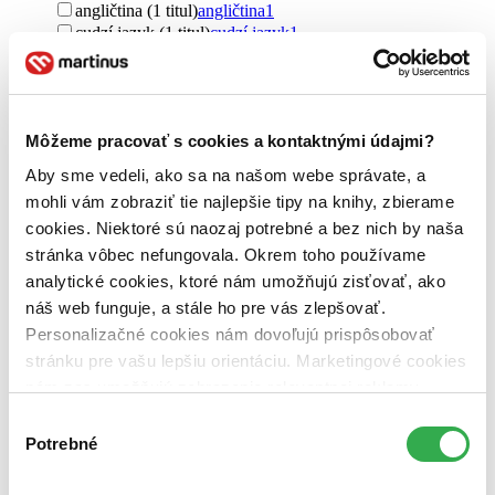
angličtina (1 titul)
angličtina
1
cudzí jazyk (1 titul)
cudzí jazyk
1
Pre koho
pre dospelých (1 titul)
pre dospelých
1
Vydavateľstvo
Môžeme pracovať s cookies a kontaktnými údajmi?
Lyons Press (1 titul)
Lyons Press
1
Aby sme vedeli, ako sa na našom webe správate, a
Väzba
mohli vám zobraziť tie najlepšie tipy na knihy, zbierame
brožovaná väzba (1 titul)
brožovaná väzba
1
cookies. Niektoré sú naozaj potrebné a bez nich by naša
stránka vôbec nefungovala. Okrem toho používame
Zúžiť výber
analytické cookies, ktoré nám umožňujú zisťovať, ako
Zoradiť
náš web funguje, a stále ho pre vás zlepšovať.
Personalizačné cookies nám dovoľujú prispôsobovať
stránku pre vašu lepšiu orientáciu. Marketingové cookies
nám zas umožňujú zobrazenie relevantnej reklamy.
Bestsellery
Niektoré údaje zdieľame aj s tretími stranami. Veľmi by
Výber
Top hodnotené
nám pomohlo, keby sme mohli používať všetky tieto
Potrebné
súhlasu
Novinky
cookies. Ďakujeme!
Najdrahšie
Najlacnejšie