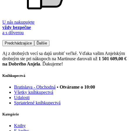
U nás nakupujete
vždy bezpečne
a s dôverou
Predchádzajúce
Ďalšie
Aj z drobných vecí sa dajú urobiť veľké. Vďaka vašim Anjelským
drobným ste pri nákupoch na Martinuse darovali už
1 501 609,00 €
na Dobrého Anjela
. Ďakujeme!
Kníhkupectvá
Bratislava - Obchodná
• Otvárame o 10:00
Všetky kníhkupectvá
Udalosti
Spriatelené kníhkupectvá
Kategórie
Knihy
E-knihy