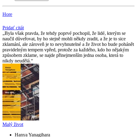
Hore
Pridať citát
Byla však pravda, že tehdy poprvé pochopil, že lidé, kterým se
naučil důveřovat, by ho stejně mohli někdy zradit, a že je to sice
zklamání, ale zároveň je to nevyhnutelné a že život ho bude pohánět
pravidelným tempem vpřed, protože za každého, kdo ho nějakým
způsobem zklame, se najde přinejmenším jedna osoba, která to
nikdy neudělá.
Malý život
Hanya Yanagihara