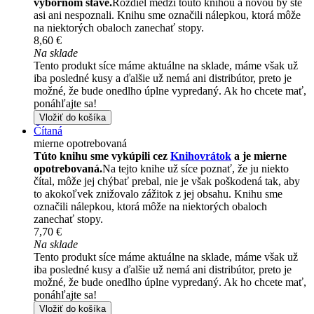
výbornom stave.
Rozdiel medzi touto knihou a novou by ste
asi ani nespoznali. Knihu sme označili nálepkou, ktorá môže
na niektorých obaloch zanechať stopy.
8,60 €
Na sklade
Tento produkt síce máme aktuálne na sklade, máme však už
iba posledné kusy a ďalšie už nemá ani distribútor, preto je
možné, že bude onedlho úplne vypredaný. Ak ho chcete mať,
ponáhľajte sa!
Vložiť do košíka
Čítaná
mierne opotrebovaná
Túto knihu sme vykúpili cez
Knihovrátok
a je mierne
opotrebovaná.
Na tejto knihe už síce poznať, že ju niekto
čítal, môže jej chýbať prebal, nie je však poškodená tak, aby
to akokoľvek znižovalo zážitok z jej obsahu. Knihu sme
označili nálepkou, ktorá môže na niektorých obaloch
zanechať stopy.
7,70 €
Na sklade
Tento produkt síce máme aktuálne na sklade, máme však už
iba posledné kusy a ďalšie už nemá ani distribútor, preto je
možné, že bude onedlho úplne vypredaný. Ak ho chcete mať,
ponáhľajte sa!
Vložiť do košíka