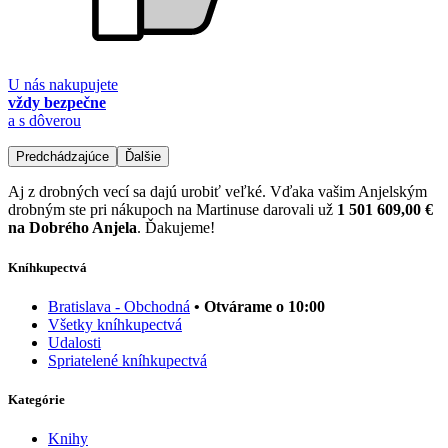
U nás nakupujete
vždy bezpečne
a s dôverou
Predchádzajúce
Ďalšie
Aj z drobných vecí sa dajú urobiť veľké. Vďaka vašim Anjelským
drobným ste pri nákupoch na Martinuse darovali už
1 501 609,00 €
na Dobrého Anjela
. Ďakujeme!
Kníhkupectvá
Bratislava - Obchodná
• Otvárame o 10:00
Všetky kníhkupectvá
Udalosti
Spriatelené kníhkupectvá
Kategórie
Knihy