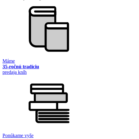
Máme
35-ročnú tradíciu
predaja kníh
Ponúkame vyše