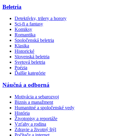
Beletria
Detektívky, trilery a horory
Sci-fi a fantasy
Komiksy
Romantika
Spoločenská beletria
Klasika
Historické
Slovenská beletria
Svetová beletria
Poézia
Ďalšie kategórie
Náučná a odborná
Motivácia a sebarozvoj
Biznis a manažment
Humanitné a spoločenské vedy
História
Životopisy a reportáže
Vzťahy a rodina
Zdravie a životný štýl
Počítače a internet