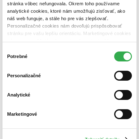
stránka vôbec nefungovala. Okrem toho používame
analytické cookies, ktoré nám umožňujú zisťovať, ako
náš web funguje, a stále ho pre vás zlepšovať.
Personalizačné cookies nám dovoľujú prispôsobovať
stránku pre vašu lepšiu orientáciu. Marketingové cookies
nám zas umožňujú zobrazenie relevantnej reklamy.
Niektoré údaje zdieľame aj s tretími stranami. Veľmi by
Výber
nám pomohlo, keby sme mohli používať všetky tieto
Potrebné
súhlasu
cookies. Ďakujeme!
Personalizačné
Analytické
Marketingové