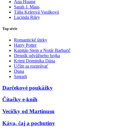
Ana Huang
Sarah J. Maas
Táňa Keleová Vasilková
Lucinda Riley
Top série
Romantické úteky
Harry Potter
Kapitán Stein a Notár Barbarič
Denník odvážneho bojka
Krimi Dominika Dána
Učím sa rozprávať
Duna
Smradi
Darčekové poukážky
Čítačky e-kníh
Vecičky od Martinusu
Káva, čaj a pochutiny