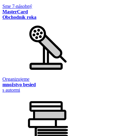
Sme 7-násobný
MasterCard
Obchodník roka
Organizujeme
množstvo besied
s autormi