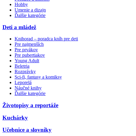
Hobby
Umenie a dizajn
Ďalšie kategórie
Deti a mládež
Knihorad – poradca kníh pre deti
Pre najmenších
Pre prvákov
Pre pubertiakov
Young Adult
Beletria
Rozprávky
Sci-fi, fantasy a komiksy
Leporelá
Náučné knihy
Ďalšie kategórie
Životopisy a reportáže
Kuchárky
Učebnice a slovníky