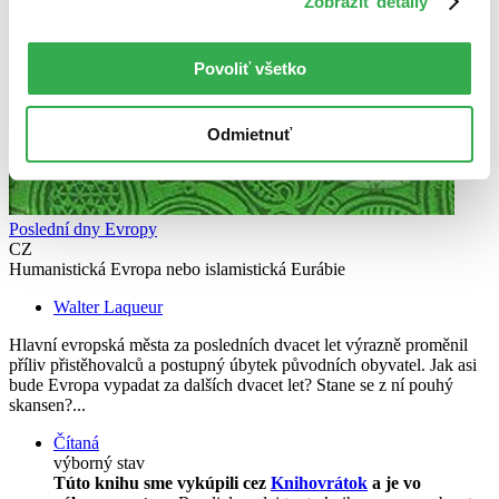
Zobraziť detaily
Povoliť všetko
Odmietnuť
Poslední dny Evropy
CZ
Humanistická Evropa nebo islamistická Eurábie
Walter Laqueur
Hlavní evropská města za posledních dvacet let výrazně proměnil
příliv přistěhovalců a postupný úbytek původních obyvatel. Jak asi
bude Evropa vypadat za dalších dvacet let? Stane se z ní pouhý
skansen?...
Čítaná
výborný stav
Túto knihu sme vykúpili cez
Knihovrátok
a je vo