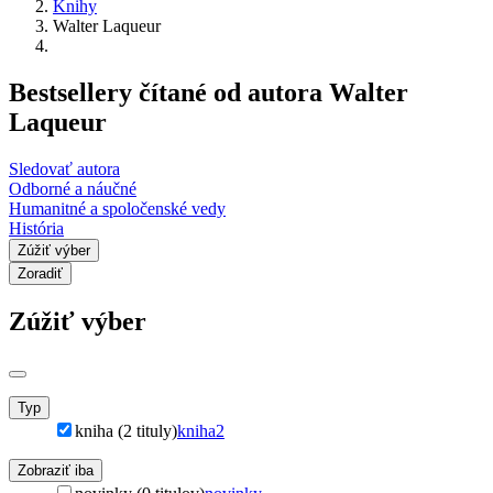
Knihy
Walter Laqueur
Bestsellery čítané od autora Walter
Laqueur
Sledovať autora
Odborné a náučné
Humanitné a spoločenské vedy
História
Zúžiť výber
Zoradiť
Zúžiť výber
Typ
kniha (2 tituly)
kniha
2
Zobraziť iba