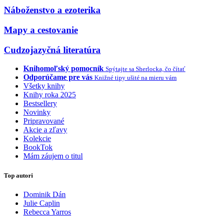
Náboženstvo a ezoterika
Mapy a cestovanie
Cudzojazyčná literatúra
Knihomoľský pomocník
Spýtajte sa Sherlocka, čo čítať
Odporúčame pre vás
Knižné tipy ušité na mieru vám
Všetky knihy
Knihy roka 2025
Bestsellery
Novinky
Pripravované
Akcie a zľavy
Kolekcie
BookTok
Mám záujem o titul
Top autori
Dominik Dán
Julie Caplin
Rebecca Yarros