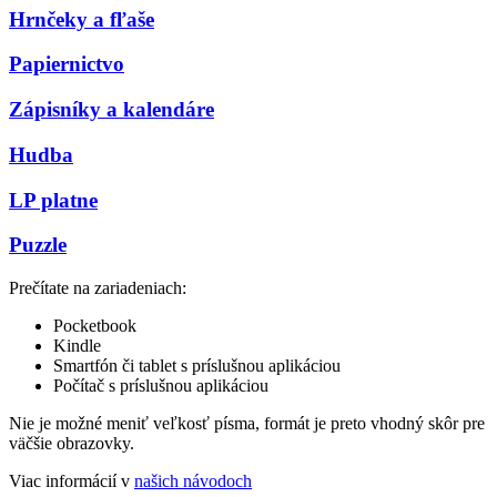
Hrnčeky a fľaše
Papiernictvo
Zápisníky a kalendáre
Hudba
LP platne
Puzzle
Prečítate na zariadeniach:
Pocketbook
Kindle
Smartfón či tablet s príslušnou aplikáciou
Počítač s príslušnou aplikáciou
Nie je možné meniť veľkosť písma, formát je preto vhodný skôr pre
väčšie obrazovky.
Viac informácií v
našich návodoch