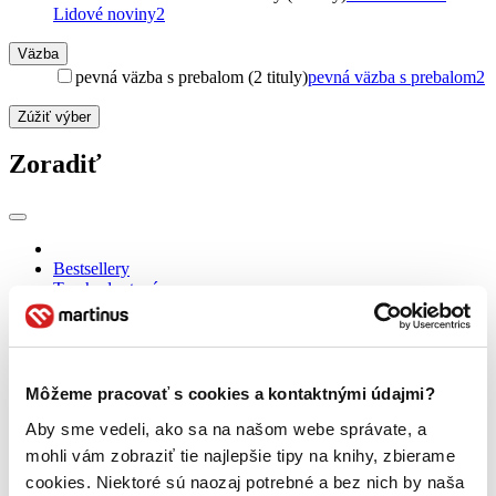
Lidové noviny
2
Väzba
pevná väzba s prebalom (2 tituly)
pevná väzba s prebalom
2
Zúžiť výber
Zoradiť
Bestsellery
Top hodnotené
Novinky
Najdrahšie
Najlacnejšie
Najvyššia zľava
Môžeme pracovať s cookies a kontaktnými údajmi?
Použité filtre
Aby sme vedeli, ako sa na našom webe správate, a
Zrušiť filtre
mohli vám zobraziť tie najlepšie tipy na knihy, zbierame
Knihy
čítané
cookies. Niektoré sú naozaj potrebné a bez nich by naša