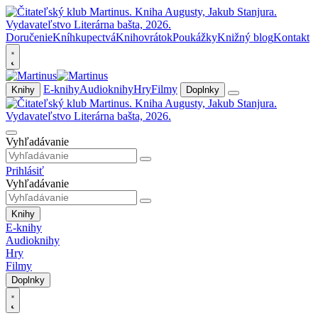
Doručenie
Kníhkupectvá
Knihovrátok
Poukážky
Knižný blog
Kontakt
E-knihy
Audioknihy
Hry
Filmy
Knihy
Doplnky
Vyhľadávanie
Prihlásiť
Vyhľadávanie
Knihy
E-knihy
Audioknihy
Hry
Filmy
Doplnky