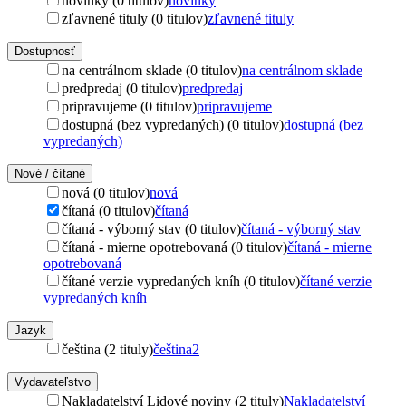
novinky (0 titulov)
novinky
zľavnené tituly (0 titulov)
zľavnené tituly
Dostupnosť
na centrálnom sklade (0 titulov)
na centrálnom sklade
predpredaj (0 titulov)
predpredaj
pripravujeme (0 titulov)
pripravujeme
dostupná (bez vypredaných) (0 titulov)
dostupná (bez
vypredaných)
Nové / čítané
nová (0 titulov)
nová
čítaná (0 titulov)
čítaná
čítaná - výborný stav (0 titulov)
čítaná - výborný stav
čítaná - mierne opotrebovaná (0 titulov)
čítaná - mierne
opotrebovaná
čítané verzie vypredaných kníh (0 titulov)
čítané verzie
vypredaných kníh
Jazyk
čeština (2 tituly)
čeština
2
Vydavateľstvo
Nakladatelství Lidové noviny (2 tituly)
Nakladatelství