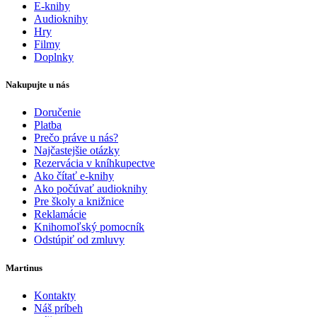
E-knihy
Audioknihy
Hry
Filmy
Doplnky
Nakupujte u nás
Doručenie
Platba
Prečo práve u nás?
Najčastejšie otázky
Rezervácia v kníhkupectve
Ako čítať e-knihy
Ako počúvať audioknihy
Pre školy a knižnice
Reklamácie
Knihomoľský pomocník
Odstúpiť od zmluvy
Martinus
Kontakty
Náš príbeh