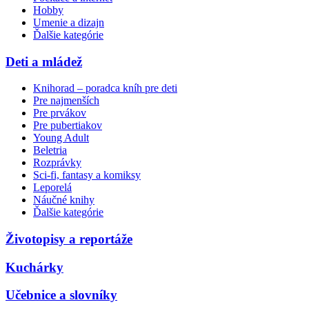
Hobby
Umenie a dizajn
Ďalšie kategórie
Deti a mládež
Knihorad – poradca kníh pre deti
Pre najmenších
Pre prvákov
Pre pubertiakov
Young Adult
Beletria
Rozprávky
Sci-fi, fantasy a komiksy
Leporelá
Náučné knihy
Ďalšie kategórie
Životopisy a reportáže
Kuchárky
Učebnice a slovníky