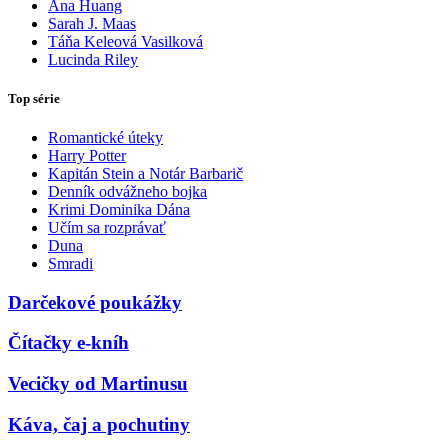
Ana Huang
Sarah J. Maas
Táňa Keleová Vasilková
Lucinda Riley
Top série
Romantické úteky
Harry Potter
Kapitán Stein a Notár Barbarič
Denník odvážneho bojka
Krimi Dominika Dána
Učím sa rozprávať
Duna
Smradi
Darčekové poukážky
Čítačky e-kníh
Vecičky od Martinusu
Káva, čaj a pochutiny