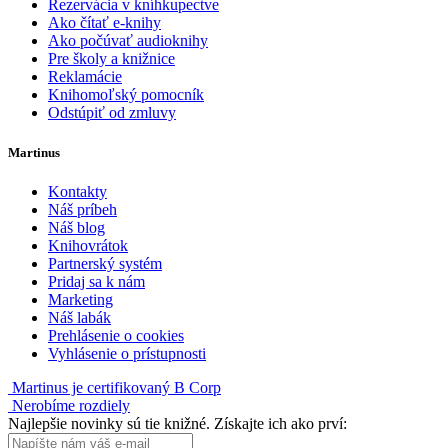
Rezervácia v kníhkupectve
Ako čítať e-knihy
Ako počúvať audioknihy
Pre školy a knižnice
Reklamácie
Knihomoľský pomocník
Odstúpiť od zmluvy
Martinus
Kontakty
Náš príbeh
Náš blog
Knihovrátok
Partnerský systém
Pridaj sa k nám
Marketing
Náš labák
Prehlásenie o cookies
Vyhlásenie o prístupnosti
Martinus je certifikovaný B Corp
Nerobíme rozdiely
Najlepšie novinky sú tie knižné. Získajte ich ako prví: