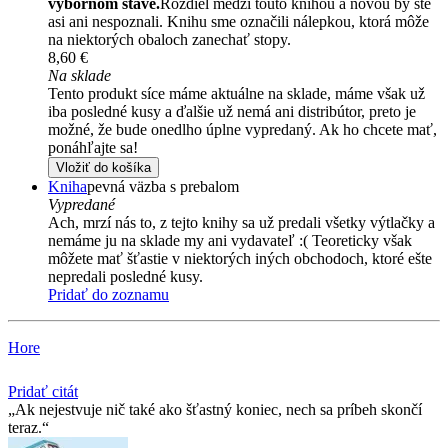
výbornom stave.
Rozdiel medzi touto knihou a novou by ste
asi ani nespoznali. Knihu sme označili nálepkou, ktorá môže
na niektorých obaloch zanechať stopy.
8,60 €
Na sklade
Tento produkt síce máme aktuálne na sklade, máme však už
iba posledné kusy a ďalšie už nemá ani distribútor, preto je
možné, že bude onedlho úplne vypredaný. Ak ho chcete mať,
ponáhľajte sa!
Vložiť do košíka
Kniha
pevná väzba s prebalom
Vypredané
Ach, mrzí nás to, z tejto knihy sa už predali všetky výtlačky a
nemáme ju na sklade my ani vydavateľ :( Teoreticky však
môžete mať šťastie v niektorých iných obchodoch, ktoré ešte
nepredali posledné kusy.
Pridať do zoznamu
Hore
Pridať citát
Ak nejestvuje nič také ako šťastný koniec, nech sa príbeh skončí
teraz.