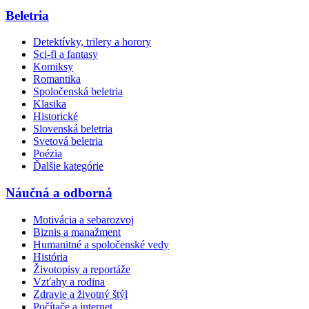
Beletria
Detektívky, trilery a horory
Sci-fi a fantasy
Komiksy
Romantika
Spoločenská beletria
Klasika
Historické
Slovenská beletria
Svetová beletria
Poézia
Ďalšie kategórie
Náučná a odborná
Motivácia a sebarozvoj
Biznis a manažment
Humanitné a spoločenské vedy
História
Životopisy a reportáže
Vzťahy a rodina
Zdravie a životný štýl
Počítače a internet