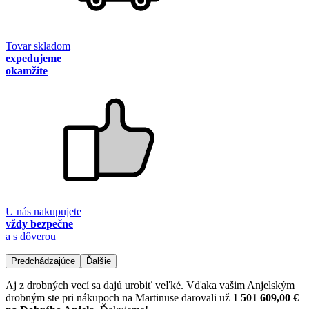
Tovar skladom
expedujeme
okamžite
U nás nakupujete
vždy bezpečne
a s dôverou
Predchádzajúce
Ďalšie
Aj z drobných vecí sa dajú urobiť veľké. Vďaka vašim Anjelským
drobným ste pri nákupoch na Martinuse darovali už
1 501 609,00 €