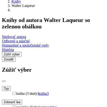
Knihy
Walter Laqueur
Knihy od autora Walter Laqueur so
zelenou obálkou
Sledovať autora
Odborné a náučné
Humanitné a spoločenské vedy
História
Zúžiť výber
Zoradiť
Zúžiť výber
Typ
kniha (3 tituly)
kniha
3
Zobraziť iba