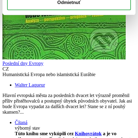
Odmietnuť
Poslední dny Evropy
CZ
Humanistická Evropa nebo islamistická Eurábie
Walter Laqueur
Hlavní evropská města za posledních dvacet let výrazně proměnil
příliv přistěhovalců a postupný úbytek původních obyvatel. Jak asi
bude Evropa vypadat za dalších dvacet let? Stane se z ní pouhý
skansen?...
Čítaná
výborný stav
Túto knihu sme vykúpili cez
Knihovrátok
a je vo