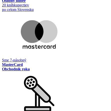
Osobný odber
20 kníhkupectiev
po celom Slovensku
Sme 7-násobný
MasterCard
Obchodník roka