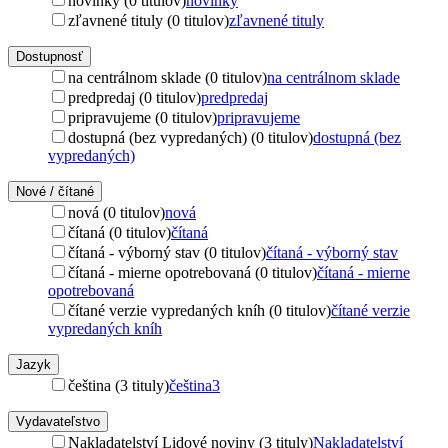
novinky (0 titulov)
novinky
zľavnené tituly (0 titulov)
zľavnené tituly
Dostupnosť
na centrálnom sklade (0 titulov)
na centrálnom sklade
predpredaj (0 titulov)
predpredaj
pripravujeme (0 titulov)
pripravujeme
dostupná (bez vypredaných) (0 titulov)
dostupná (bez
vypredaných)
Nové / čítané
nová (0 titulov)
nová
čítaná (0 titulov)
čítaná
čítaná - výborný stav (0 titulov)
čítaná - výborný stav
čítaná - mierne opotrebovaná (0 titulov)
čítaná - mierne
opotrebovaná
čítané verzie vypredaných kníh (0 titulov)
čítané verzie
vypredaných kníh
Jazyk
čeština (3 tituly)
čeština
3
Vydavateľstvo
Nakladatelství Lidové noviny (3 tituly)
Nakladatelství