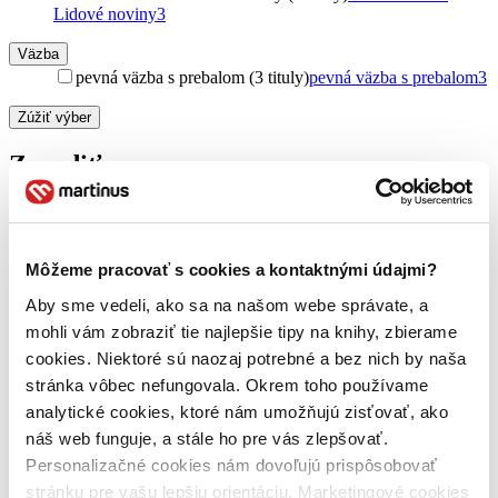
Lidové noviny
3
Väzba
pevná väzba s prebalom (3 tituly)
pevná väzba s prebalom
3
Zúžiť výber
Zoradiť
Môžeme pracovať s cookies a kontaktnými údajmi?
Bestsellery
Top hodnotené
Aby sme vedeli, ako sa na našom webe správate, a
Novinky
Najdrahšie
mohli vám zobraziť tie najlepšie tipy na knihy, zbierame
Najlacnejšie
cookies. Niektoré sú naozaj potrebné a bez nich by naša
Najvyššia zľava
stránka vôbec nefungovala. Okrem toho používame
analytické cookies, ktoré nám umožňujú zisťovať, ako
Použité filtre
náš web funguje, a stále ho pre vás zlepšovať.
Zrušiť filtre
Personalizačné cookies nám dovoľujú prispôsobovať
So zelenou obálkou
stránku pre vašu lepšiu orientáciu. Marketingové cookies