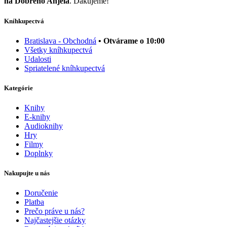
na Dobrého Anjela
. Ďakujeme!
Kníhkupectvá
Bratislava - Obchodná
• Otvárame o 10:00
Všetky kníhkupectvá
Udalosti
Spriatelené kníhkupectvá
Kategórie
Knihy
E-knihy
Audioknihy
Hry
Filmy
Doplnky
Nakupujte u nás
Doručenie
Platba
Prečo práve u nás?
Najčastejšie otázky