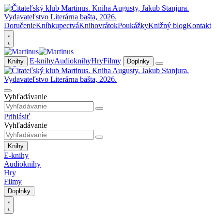
Doručenie
Kníhkupectvá
Knihovrátok
Poukážky
Knižný blog
Kontakt
E-knihy
Audioknihy
Hry
Filmy
Knihy
Doplnky
Vyhľadávanie
Prihlásiť
Vyhľadávanie
Knihy
E-knihy
Audioknihy
Hry
Filmy
Doplnky