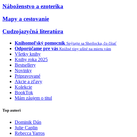
Náboženstvo a ezoterika
Mapy a cestovanie
Cudzojazyčná literatúra
Knihomoľský pomocník
Spýtajte sa Sherlocka, čo čítať
Odporúčame pre vás
Knižné tipy ušité na mieru vám
Všetky knihy
Knihy roka 2025
Bestsellery
Novinky
Pripravované
Akcie a zľavy
Kolekcie
BookTok
Mám záujem o titul
Top autori
Dominik Dán
Julie Caplin
Rebecca Yarros