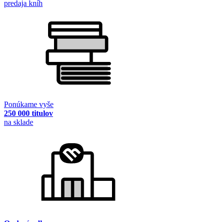
predaja kníh
Ponúkame vyše
250 000 titulov
na sklade