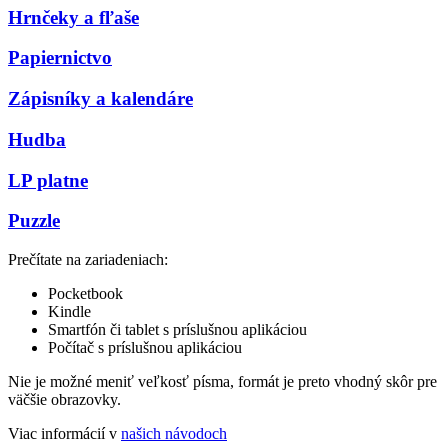
Hrnčeky a fľaše
Papiernictvo
Zápisníky a kalendáre
Hudba
LP platne
Puzzle
Prečítate na zariadeniach:
Pocketbook
Kindle
Smartfón či tablet s príslušnou aplikáciou
Počítač s príslušnou aplikáciou
Nie je možné meniť veľkosť písma, formát je preto vhodný skôr pre
väčšie obrazovky.
Viac informácií v
našich návodoch