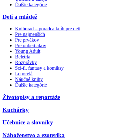
Ďalšie kategórie
Deti a mládež
Knihorad – poradca kníh pre deti
Pre najmenších
Pre prvákov
Pre pubertiakov
Young Adult
Beletria
Rozprávky
Sci-fi, fantasy a komiksy
Leporelá
Náučné knihy
Ďalšie kategórie
Životopisy a reportáže
Kuchárky
Učebnice a slovníky
Náboženstvo a ezoterika