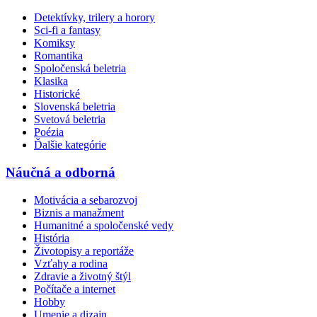
Detektívky, trilery a horory
Sci-fi a fantasy
Komiksy
Romantika
Spoločenská beletria
Klasika
Historické
Slovenská beletria
Svetová beletria
Poézia
Ďalšie kategórie
Náučná a odborná
Motivácia a sebarozvoj
Biznis a manažment
Humanitné a spoločenské vedy
História
Životopisy a reportáže
Vzťahy a rodina
Zdravie a životný štýl
Počítače a internet
Hobby
Umenie a dizajn