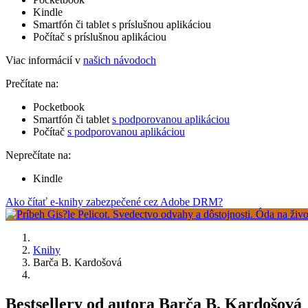
Kindle
Smartfón či tablet s príslušnou aplikáciou
Počítač s príslušnou aplikáciou
Viac informácií v
našich návodoch
Prečítate na:
Pocketbook
Smartfón či tablet
s podporovanou aplikáciou
Počítač
s podporovanou aplikáciou
Neprečítate na:
Kindle
Ako čítať e-knihy zabezpečené cez Adobe DRM?
Knihy
Barča B. Kardošová
Bestsellery od autora Barča B. Kardošová