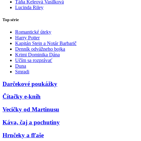
Táňa Keleová Vasilková
Lucinda Riley
Top série
Romantické úteky
Harry Potter
Kapitán Stein a Notár Barbarič
Denník odvážneho bojka
Krimi Dominika Dána
Učím sa rozprávať
Duna
Smradi
Darčekové poukážky
Čítačky e-kníh
Vecičky od Martinusu
Káva, čaj a pochutiny
Hrnčeky a fľaše