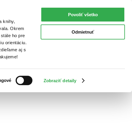
Povoliť všetko
a knihy,
ovala. Okrem
Odmietnuť
stále ho pre
u orientáciu.
dieľame aj s
Ďakujeme!
ngové
Zobraziť detaily