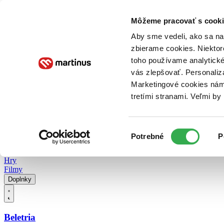
Doručenie
Kníhkupectvá
Knihovrátok
Poukážky
Knižný blog
Kontakt
Môžeme pracovať s cooki
Aby sme vedeli, ako sa na 
zbierame cookies. Niektor
E-knihy
Audioknihy
Hry
Filmy
Knihy
Doplnky
toho používame analytické
vás zlepšovať. Personaliz
Vyhľadávanie
Marketingové cookies nám 
tretími stranami. Veľmi b
Prihlásiť
Vyhľadávanie
Výber
Knihy
Potrebné
P
súhlasu
E-knihy
Audioknihy
Hry
Filmy
Doplnky
Beletria