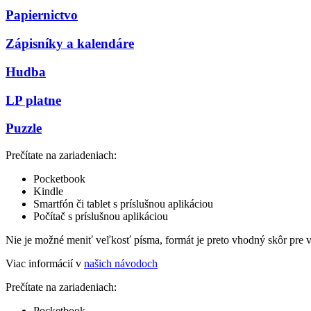
Papiernictvo
Zápisníky a kalendáre
Hudba
LP platne
Puzzle
Prečítate na zariadeniach:
Pocketbook
Kindle
Smartfón či tablet s príslušnou aplikáciou
Počítač s príslušnou aplikáciou
Nie je možné meniť veľkosť písma, formát je preto vhodný skôr pre 
Viac informácií v
našich návodoch
Prečítate na zariadeniach:
Pocketbook