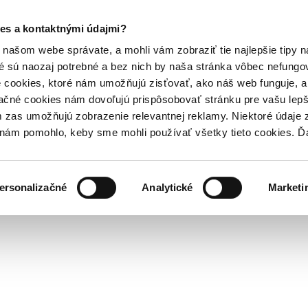
es a kontaktnými údajmi?
našom webe správate, a mohli vám zobraziť tie najlepšie tipy n
é sú naozaj potrebné a bez nich by naša stránka vôbec nefung
 cookies, ktoré nám umožňujú zisťovať, ako náš web funguje, a 
ačné cookies nám dovoľujú prispôsobovať stránku pre vašu lepši
zas umožňujú zobrazenie relevantnej reklamy. Niektoré údaje z
y nám pomohlo, keby sme mohli používať všetky tieto cookies. 
ersonalizačné
Analytické
Marketi