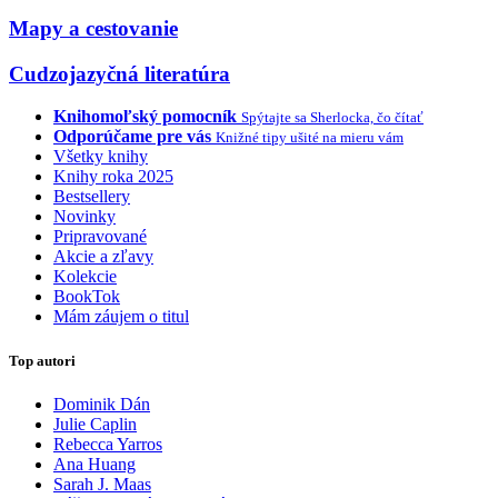
Mapy a cestovanie
Cudzojazyčná literatúra
Knihomoľský pomocník
Spýtajte sa Sherlocka, čo čítať
Odporúčame pre vás
Knižné tipy ušité na mieru vám
Všetky knihy
Knihy roka 2025
Bestsellery
Novinky
Pripravované
Akcie a zľavy
Kolekcie
BookTok
Mám záujem o titul
Top autori
Dominik Dán
Julie Caplin
Rebecca Yarros
Ana Huang
Sarah J. Maas