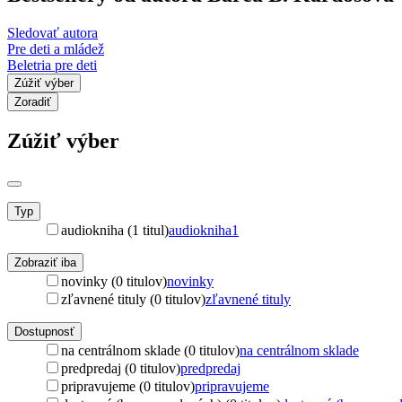
Sledovať autora
Pre deti a mládež
Beletria pre deti
Zúžiť výber
Zoradiť
Zúžiť výber
Typ
audiokniha (1 titul)
audiokniha
1
Zobraziť iba
novinky (0 titulov)
novinky
zľavnené tituly (0 titulov)
zľavnené tituly
Dostupnosť
na centrálnom sklade (0 titulov)
na centrálnom sklade
predpredaj (0 titulov)
predpredaj
pripravujeme (0 titulov)
pripravujeme