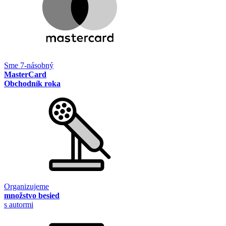
Sme 7-násobný
MasterCard
Obchodník roka
Organizujeme
množstvo besied
s autormi