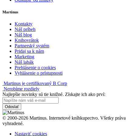
Martinus
Kontakty
Náš príbeh
Náš blog
Knihovrátok
Partnerský systém
Pridaj sa k nám
Marketing
Náš labák
Prehlásenie o cookies
Vyhlásenie o prístupnosti
Martinus je certifikovaný B Corp
Nerobíme rozdiely
Najlepšie novinky sú tie knižné. Získajte ich ako prví:
Odoslať
© 2000-2026 Martinus. Internetové kníhkupectvo. Všetky práva
vyhradené.
Nastaviť cookies