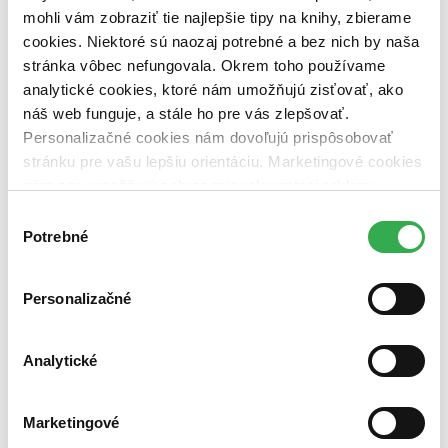
dostupná (bez vypredaných) (0 titulov)
dostupná (bez
mohli vám zobraziť tie najlepšie tipy na knihy, zbierame
vypredaných)
cookies. Niektoré sú naozaj potrebné a bez nich by naša
Nové / čítané
stránka vôbec nefungovala. Okrem toho používame
nová (0 titulov)
nová
analytické cookies, ktoré nám umožňujú zisťovať, ako
čítaná (0 titulov)
čítaná
náš web funguje, a stále ho pre vás zlepšovať.
čítaná - výborný stav (0 titulov)
čítaná - výborný stav
Personalizačné cookies nám dovoľujú prispôsobovať
čítaná - mierne opotrebovaná (0 titulov)
čítaná - mierne
opotrebovaná
stránku pre vašu lepšiu orientáciu. Marketingové cookies
čítané verzie vypredaných kníh (0 titulov)
čítané verzie
nám zas umožňujú zobrazenie relevantnej reklamy.
vypredaných kníh
Niektoré údaje zdieľame aj s tretími stranami. Veľmi by
Výber
nám pomohlo, keby sme mohli používať všetky tieto
Potrebné
Zúžiť výber
súhlasu
cookies. Ďakujeme!
Zoradiť
Personalizačné
Analytické
Bestsellery
Top hodnotené
Novinky
Marketingové
Najdrahšie
Najlacnejšie