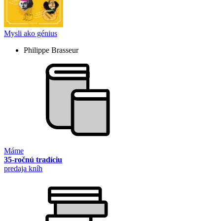
Mysli ako génius
Philippe Brasseur
Máme
35-ročnú tradíciu
predaja kníh