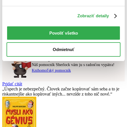
Najvyššia zľava
Zobraziť detaily
Použité filtre
Zrušiť filtre
najnovšie
Povoliť všetko
Nebol nájdený
žiadny titul
vyhovujúci zadaným podmienkam.
Skúste prosím zmeniť vyhľadávaný výraz.
Odmietnuť
Chcete poradiť knihu?
Náš pomocník Sherlock vám ju s radosťou vypátra!
Knihomoľský pomocník
Pridať citát
Úspech je nebezpečný. Človek začne kopírovať sám seba a to je
riskantnejšie ako kopírovať iných... nevzíde z toho nič nové.