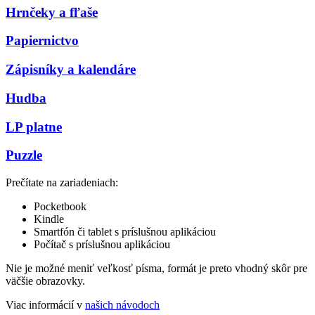
Hrnčeky a fľaše
Papiernictvo
Zápisníky a kalendáre
Hudba
LP platne
Puzzle
Prečítate na zariadeniach:
Pocketbook
Kindle
Smartfón či tablet s príslušnou aplikáciou
Počítač s príslušnou aplikáciou
Nie je možné meniť veľkosť písma, formát je preto vhodný skôr pre
väčšie obrazovky.
Viac informácií v
našich návodoch