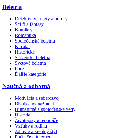
Beletria
Detektívky, trilery a horory
Sci-fi a fantasy
Komiksy
Romantika
Spoločenská beletria
Klasika
Historické
Slovenská beletria
Svetová beletria
Poézia
Ďalšie kategórie
Náučná a odborná
Motivácia a sebarozvoj
Biznis a manažment
Humanitné a spoločenské vedy
História
Životopisy a reportáže
Vzťahy a rodina
Zdravie a životný štýl
Počítače a internet