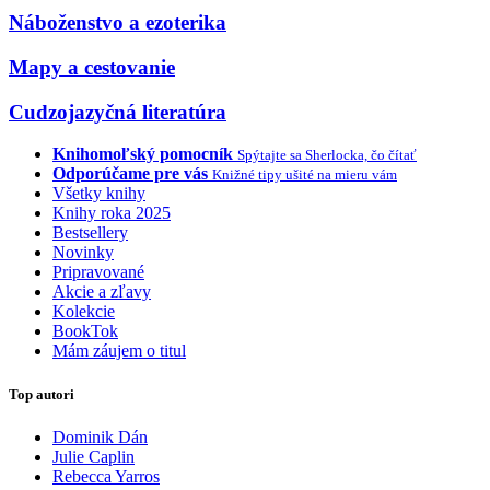
Náboženstvo a ezoterika
Mapy a cestovanie
Cudzojazyčná literatúra
Knihomoľský pomocník
Spýtajte sa Sherlocka, čo čítať
Odporúčame pre vás
Knižné tipy ušité na mieru vám
Všetky knihy
Knihy roka 2025
Bestsellery
Novinky
Pripravované
Akcie a zľavy
Kolekcie
BookTok
Mám záujem o titul
Top autori
Dominik Dán
Julie Caplin
Rebecca Yarros