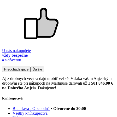
U nás nakupujete
vždy bezpečne
a s dôverou
Predchádzajúce
Ďalšie
Aj z drobných vecí sa dajú urobiť veľké. Vďaka vašim Anjelským
drobným ste pri nákupoch na Martinuse darovali už
1 501 846,00 €
na Dobrého Anjela
. Ďakujeme!
Kníhkupectvá
Bratislava - Obchodná
• Otvorené do 20:00
Všetky kníhkupectvá