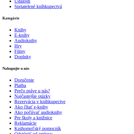
Udalosti
Spriatelené kníhkupectvá
Kategórie
Knihy
E-knihy
Audioknihy
Hry
Filmy
Doplnky
Nakupujte u nás
Doručenie
Platba
Prečo práve u nás?
Najčastejšie otázky
Rezervácia v kníhkupectve
Ako čítať e-knihy
Ako počúvať audioknihy
Pre školy a knižnice
Reklamácie
Knihomoľský pomocník
Odstúpiť od zmluvy