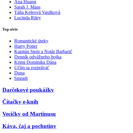
Ana Huang
Sarah J. Maas
Táňa Keleová Vasilková
Lucinda Riley
Top série
Romantické úteky
Harry Potter
Kapitán Stein a Notár Barbarič
Denník odvážneho bojka
Krimi Dominika Dána
Učím sa rozprávať
Duna
Smradi
Darčekové poukážky
Čítačky e-kníh
Vecičky od Martinusu
Káva, čaj a pochutiny