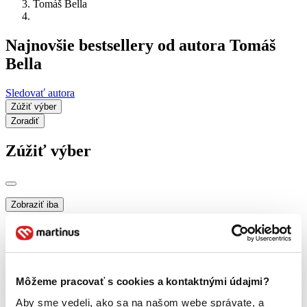
Tomáš Bella
Najnovšie bestsellery od autora Tomáš
Bella
Sledovať autora
Zúžiť výber
Zoradiť
Zúžiť výber
Zobraziť iba
novinky (0 titulov)
novinky
zľavnené tituly (0 titulov)
zľavnené tituly
Dostupnosť
na centrálnom sklade (0 titulov)
na centrálnom sklade
Môžeme pracovať s cookies a kontaktnými údajmi?
predpredaj (0 titulov)
predpredaj
pripravujeme (0 titulov)
pripravujeme
Aby sme vedeli, ako sa na našom webe správate, a