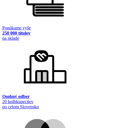
Ponúkame vyše
250 000 titulov
na sklade
Osobný odber
20 kníhkupectiev
po celom Slovensku