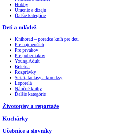
Hobby
Umenie a dizajn
Ďalšie kategórie
Deti a mládež
Knihorad – poradca kníh pre deti
Pre najmenších
Pre prvákov
Pre pubertiakov
Young Adult
Beletria
Rozprávky
Sci-fi, fantasy a komiksy
Leporelá
Náučné knihy
Ďalšie kategórie
Životopisy a reportáže
Kuchárky
Učebnice a slovníky