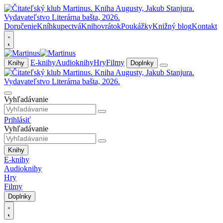
Doručenie
Kníhkupectvá
Knihovrátok
Poukážky
Knižný blog
Kontakt
E-knihy
Audioknihy
Hry
Filmy
Knihy
Doplnky
Vyhľadávanie
Prihlásiť
Vyhľadávanie
Knihy
E-knihy
Audioknihy
Hry
Filmy
Doplnky