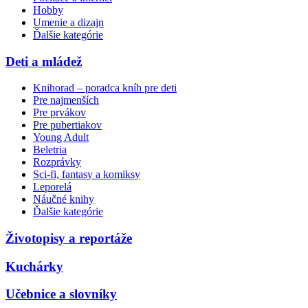
Hobby
Umenie a dizajn
Ďalšie kategórie
Deti a mládež
Knihorad – poradca kníh pre deti
Pre najmenších
Pre prvákov
Pre pubertiakov
Young Adult
Beletria
Rozprávky
Sci-fi, fantasy a komiksy
Leporelá
Náučné knihy
Ďalšie kategórie
Životopisy a reportáže
Kuchárky
Učebnice a slovníky