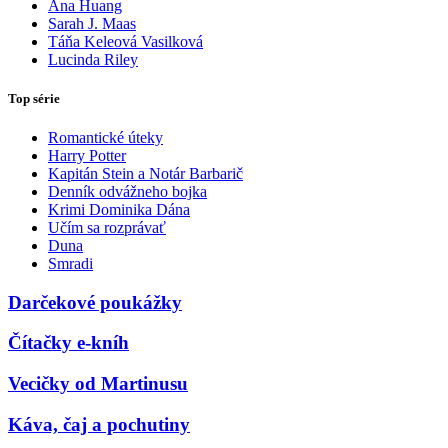
Ana Huang
Sarah J. Maas
Táňa Keleová Vasilková
Lucinda Riley
Top série
Romantické úteky
Harry Potter
Kapitán Stein a Notár Barbarič
Denník odvážneho bojka
Krimi Dominika Dána
Učím sa rozprávať
Duna
Smradi
Darčekové poukážky
Čítačky e-kníh
Vecičky od Martinusu
Káva, čaj a pochutiny