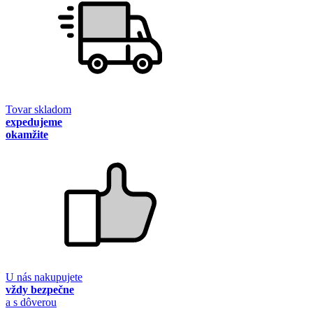
Tovar skladom
expedujeme
okamžite
U nás nakupujete
vždy bezpečne
a s dôverou