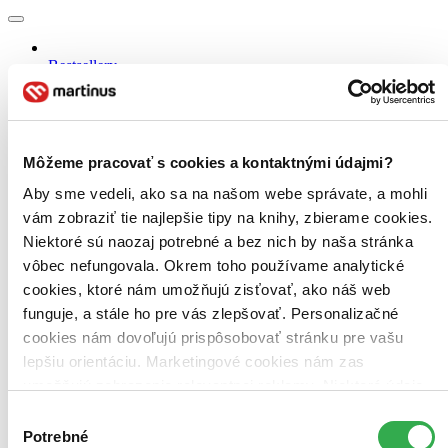
Bestsellery
Top hodnotené
Novinky
Najdrahšie
Najlacnejšie
Najvyššia zľava
Môžeme pracovať s cookies a kontaktnými údajmi?
Aby sme vedeli, ako sa na našom webe správate, a mohli
Použité filtre
vám zobraziť tie najlepšie tipy na knihy, zbierame cookies.
Zrušiť filtre
Niektoré sú naozaj potrebné a bez nich by naša stránka
dostupné
vôbec nefungovala. Okrem toho používame analytické
cookies, ktoré nám umožňujú zisťovať, ako náš web
funguje, a stále ho pre vás zlepšovať. Personalizačné
cookies nám dovoľujú prispôsobovať stránku pre vašu
lepšiu orientáciu. Marketingové cookies nám zas
umožňujú zobrazenie relevantnej reklamy. Niektoré údaje
zdieľame aj s tretími stranami. Veľmi by nám pomohlo,
Výber
keby sme mohli používať všetky tieto cookies. Ďakujeme!
Potrebné
súhlasu