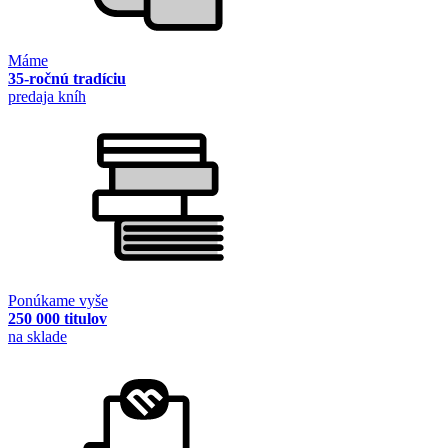
Máme
35-ročnú tradíciu
predaja kníh
Ponúkame vyše
250 000 titulov
na sklade