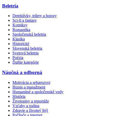
Beletria
Detektívky, trilery a horory
Sci-fi a fantasy
Komiksy
Romantika
Spoločenská beletria
Klasika
Historické
Slovenská beletria
Svetová beletria
Poézia
Ďalšie kategórie
Náučná a odborná
Motivácia a sebarozvoj
Biznis a manažment
Humanitné a spoločenské vedy
História
Životopisy a reportáže
Vzťahy a rodina
Zdravie a životný štýl
Počítače a internet