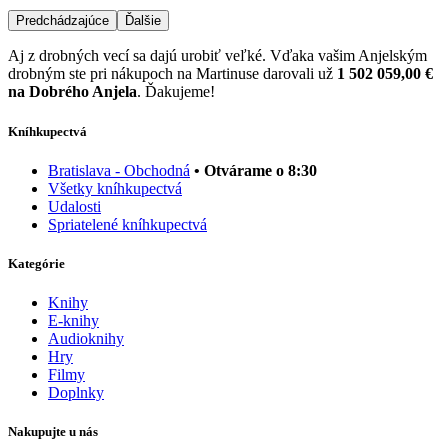
Predchádzajúce
Ďalšie
Aj z drobných vecí sa dajú urobiť veľké. Vďaka vašim Anjelským
drobným ste pri nákupoch na Martinuse darovali už
1 502 059,00 €
na Dobrého Anjela
. Ďakujeme!
Kníhkupectvá
Bratislava - Obchodná
• Otvárame o 8:30
Všetky kníhkupectvá
Udalosti
Spriatelené kníhkupectvá
Kategórie
Knihy
E-knihy
Audioknihy
Hry
Filmy
Doplnky
Nakupujte u nás