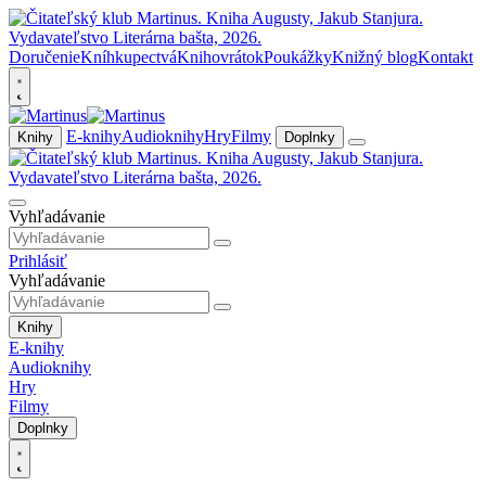
Doručenie
Kníhkupectvá
Knihovrátok
Poukážky
Knižný blog
Kontakt
E-knihy
Audioknihy
Hry
Filmy
Knihy
Doplnky
Vyhľadávanie
Prihlásiť
Vyhľadávanie
Knihy
E-knihy
Audioknihy
Hry
Filmy
Doplnky