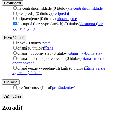
Dostupnosť
na centrálnom sklade (0 titulov)
na centrálnom sklade
predpredaj (0 titulov)
predpredaj
pripravujeme (0 titulov)
pripravujeme
dostupná (bez vypredaných) (0 titulov)
dostupná (bez
vypredaných)
Nové / čítané
nová (0 titulov)
nová
čítaná (0 titulov)
čítaná
čítaná - výborný stav (0 titulov)
čítaná - výborný stav
čítaná - mierne opotrebovaná (0 titulov)
čítaná - mierne
opotrebovaná
čítané verzie vypredaných kníh (0 titulov)
čítané verzie
vypredaných kníh
Pre koho
pre študentov (1 titul)
pre študentov
1
Zúžiť výber
Zoradiť