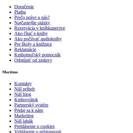
Doručenie
Platba
Prečo práve u nás?
Najčastejšie otázky
Rezervácia v kníhkupectve
Ako čítať e-knihy
Ako počúvať audioknihy
Pre školy a knižnice
Reklamácie
Knihomoľský pomocník
Odstúpiť od zmluvy
Martinus
Kontakty
Náš príbeh
Náš blog
Knihovrátok
Partnerský systém
Pridaj sa k nám
Marketing
Náš labák
Prehlásenie o cookies
Vyhlásenie o prístupnosti