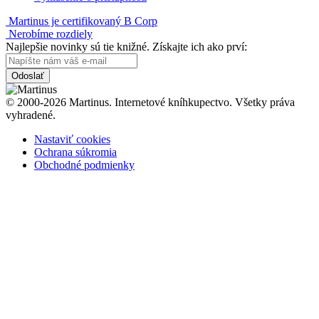
Martinus je certifikovaný B Corp
Nerobíme rozdiely
Najlepšie novinky sú tie knižné. Získajte ich ako prví:
Odoslať
© 2000-2026 Martinus. Internetové kníhkupectvo. Všetky práva
vyhradené.
Nastaviť cookies
Ochrana súkromia
Obchodné podmienky