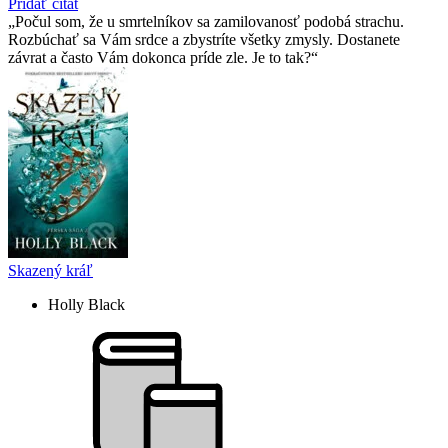
Pridať citát
Počul som, že u smrtelní­kov sa zamilovanosť podobá strachu.
Rozbúchať sa Vám srdce a zbystrí­te všetky zmysly. Dostanete
závrat a často Vám dokonca prí­de zle. Je to tak?
Skazený kráľ
Holly Black