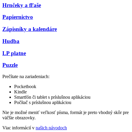
Hrnčeky a fľaše
Papiernictvo
Zápisníky a kalendáre
Hudba
LP platne
Puzzle
Prečítate na zariadeniach:
Pocketbook
Kindle
Smartfón či tablet s príslušnou aplikáciou
Počítač s príslušnou aplikáciou
Nie je možné meniť veľkosť písma, formát je preto vhodný skôr pre
väčšie obrazovky.
Viac informácií v
našich návodoch