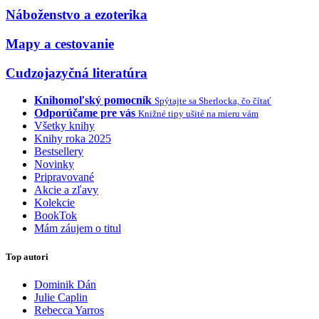
Náboženstvo a ezoterika
Mapy a cestovanie
Cudzojazyčná literatúra
Knihomoľský pomocník
Spýtajte sa Sherlocka, čo čítať
Odporúčame pre vás
Knižné tipy ušité na mieru vám
Všetky knihy
Knihy roka 2025
Bestsellery
Novinky
Pripravované
Akcie a zľavy
Kolekcie
BookTok
Mám záujem o titul
Top autori
Dominik Dán
Julie Caplin
Rebecca Yarros