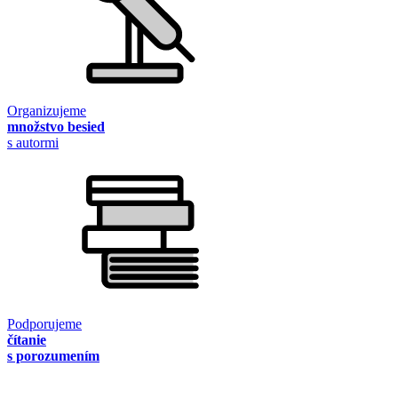
Organizujeme
množstvo besied
s autormi
Podporujeme
čítanie
s porozumením