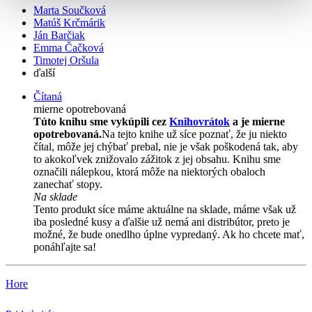
Marta Součková
Matúš Krčmárik
Ján Barčiak
Emma Čačková
Timotej Oršula
ďalší
Čítaná
mierne opotrebovaná
Túto knihu sme vykúpili cez
Knihovrátok
a je mierne
opotrebovaná.
Na tejto knihe už síce poznať, že ju niekto
čítal, môže jej chýbať prebal, nie je však poškodená tak, aby
to akokoľvek znižovalo zážitok z jej obsahu. Knihu sme
označili nálepkou, ktorá môže na niektorých obaloch
zanechať stopy.
Na sklade
Tento produkt síce máme aktuálne na sklade, máme však už
iba posledné kusy a ďalšie už nemá ani distribútor, preto je
možné, že bude onedlho úplne vypredaný. Ak ho chcete mať,
ponáhľajte sa!
Hore