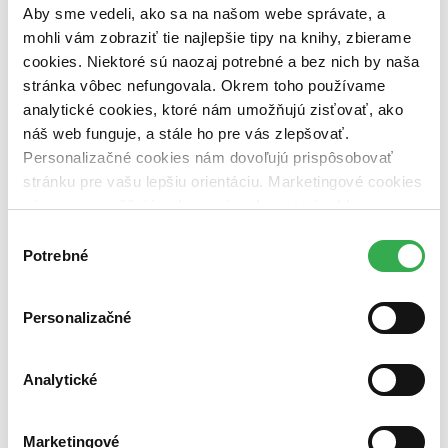
pripravujeme (0 titulov)
pripravujeme
Aby sme vedeli, ako sa na našom webe správate, a
dostupná (bez vypredaných) (0 titulov)
dostupná (bez
mohli vám zobraziť tie najlepšie tipy na knihy, zbierame
vypredaných)
cookies. Niektoré sú naozaj potrebné a bez nich by naša
Nové / čítané
stránka vôbec nefungovala. Okrem toho používame
nová (0 titulov)
nová
analytické cookies, ktoré nám umožňujú zisťovať, ako
čítaná (0 titulov)
čítaná
náš web funguje, a stále ho pre vás zlepšovať.
čítaná - výborný stav (0 titulov)
čítaná - výborný stav
Personalizačné cookies nám dovoľujú prispôsobovať
čítaná - mierne opotrebovaná (0 titulov)
čítaná - mierne
opotrebovaná
stránku pre vašu lepšiu orientáciu. Marketingové cookies
čítané verzie vypredaných kníh (0 titulov)
čítané verzie
nám zas umožňujú zobrazenie relevantnej reklamy.
vypredaných kníh
Niektoré údaje zdieľame aj s tretími stranami. Veľmi by
Výber
nám pomohlo, keby sme mohli používať všetky tieto
Zúžiť výber
Potrebné
súhlasu
cookies. Ďakujeme!
Zoradiť
Personalizačné
Analytické
Bestsellery
Top hodnotené
Novinky
Marketingové
Najdrahšie