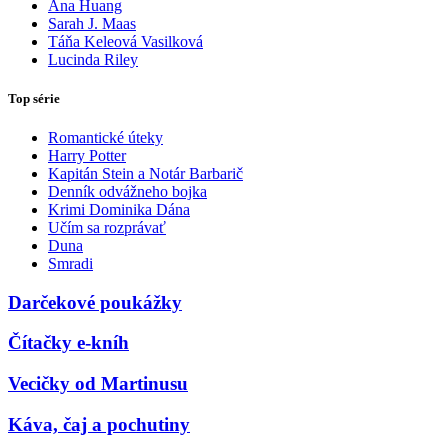
Ana Huang
Sarah J. Maas
Táňa Keleová Vasilková
Lucinda Riley
Top série
Romantické úteky
Harry Potter
Kapitán Stein a Notár Barbarič
Denník odvážneho bojka
Krimi Dominika Dána
Učím sa rozprávať
Duna
Smradi
Darčekové poukážky
Čítačky e-kníh
Vecičky od Martinusu
Káva, čaj a pochutiny