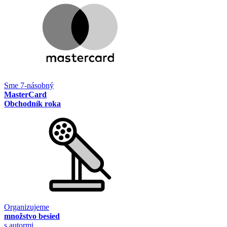
Sme 7-násobný
MasterCard
Obchodník roka
Organizujeme
množstvo besied
s autormi