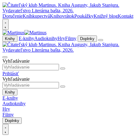
Doručenie
Kníhkupectvá
Knihovrátok
Poukážky
Knižný blog
Kontakt
E-knihy
Audioknihy
Hry
Filmy
Knihy
Doplnky
Vyhľadávanie
Prihlásiť
Vyhľadávanie
Knihy
E-knihy
Audioknihy
Hry
Filmy
Doplnky