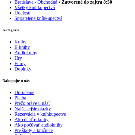
Bratislava - Obchodná
• Zatvorené do zajtra 8:30
Všetky kníhkupectvá
Udalosti
Spriatelené kníhkupectvá
Kategórie
Knihy
E-knihy
Audioknihy
Hry
Filmy
Doplnky
Nakupujte u nás
Doručenie
Platba
Prečo práve u nás?
Najčastejšie otázky
Rezervácia v kníhkupectve
Ako čítať e-knihy
Ako počúvať audioknihy
Pre školy a knižnice