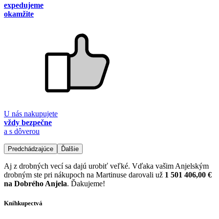
expedujeme
okamžite
U nás nakupujete
vždy bezpečne
a s dôverou
Predchádzajúce
Ďalšie
Aj z drobných vecí sa dajú urobiť veľké. Vďaka vašim Anjelským
drobným ste pri nákupoch na Martinuse darovali už
1 501 406,00 €
na Dobrého Anjela
. Ďakujeme!
Kníhkupectvá