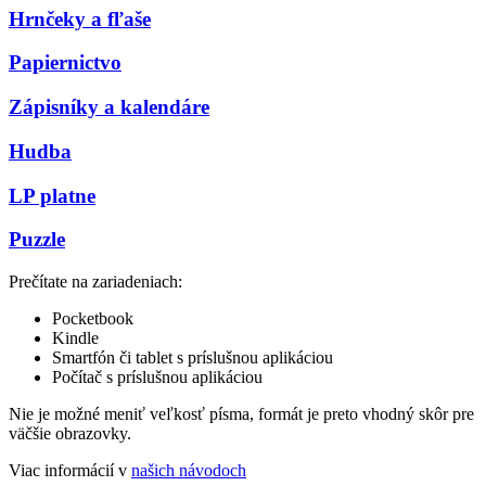
Hrnčeky a fľaše
Papiernictvo
Zápisníky a kalendáre
Hudba
LP platne
Puzzle
Prečítate na zariadeniach:
Pocketbook
Kindle
Smartfón či tablet s príslušnou aplikáciou
Počítač s príslušnou aplikáciou
Nie je možné meniť veľkosť písma, formát je preto vhodný skôr pre
väčšie obrazovky.
Viac informácií v
našich návodoch