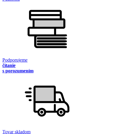
Podporujeme
čítanie
s porozumením
Tovar skladom