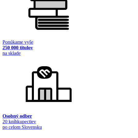
Ponúkame vyše
250 000 titulov
na sklade
Osobný odber
20 kníhkupectiev
po celom Slovensku