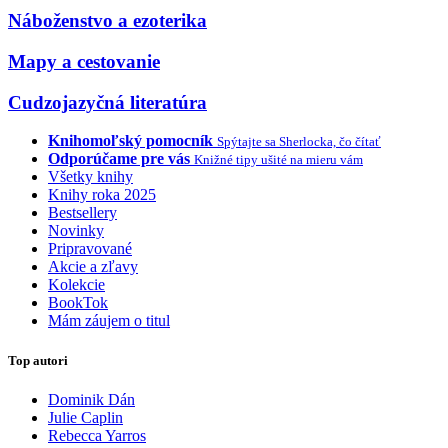
Náboženstvo a ezoterika
Mapy a cestovanie
Cudzojazyčná literatúra
Knihomoľský pomocník
Spýtajte sa Sherlocka, čo čítať
Odporúčame pre vás
Knižné tipy ušité na mieru vám
Všetky knihy
Knihy roka 2025
Bestsellery
Novinky
Pripravované
Akcie a zľavy
Kolekcie
BookTok
Mám záujem o titul
Top autori
Dominik Dán
Julie Caplin
Rebecca Yarros