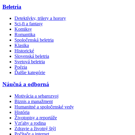
Beletria
Detektívky, trilery a horory
Sci-fi a fantasy
Komiksy
Romantika
Spoločenská beletria
Klasika
Historické
Slovenská beletria
Svetová beletria
Poézia
Ďalšie kategórie
Náučná a odborná
Motivácia a sebarozvoj
Biznis a manažment
Humanitné a spoločenské vedy
História
Životopisy a reportáže
Vzťahy a rodina
Zdravie a životný štýl
Počítače a internet