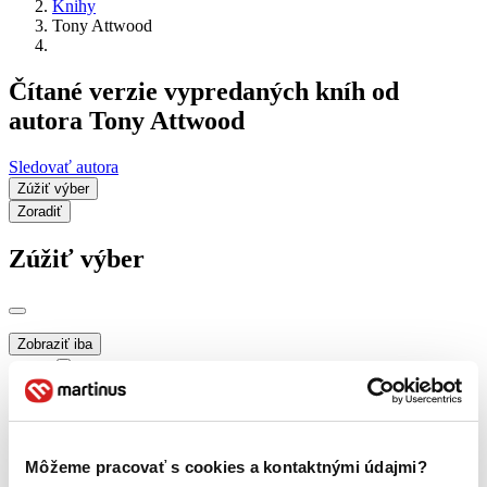
Knihy
Tony Attwood
Čítané verzie vypredaných kníh od
autora Tony Attwood
Sledovať autora
Zúžiť výber
Zoradiť
Zúžiť výber
Zobraziť iba
novinky (0 titulov)
novinky
zľavnené tituly (0 titulov)
zľavnené tituly
Dostupnosť
na centrálnom sklade (0 titulov)
na centrálnom sklade
Môžeme pracovať s cookies a kontaktnými údajmi?
predpredaj (0 titulov)
predpredaj