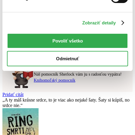
Najlacnejšie
Najvyššia zľava
Zobraziť detaily
Použité filtre
Zrušiť filtre
čítané verzie vypredaných kníh
Knihy
Povoliť všetko
Nebol nájdený
žiadny titul
vyhovujúci zadaným podmienkam.
Skúste prosím zmeniť vyhľadávaný výraz.
Odmietnuť
Chcete poradiť knihu?
Náš pomocník Sherlock vám ju s radosťou vypátra!
Knihomoľský pomocník
Pridať citát
A ty máš krásne srdce, to je viac ako nejaké šaty. Šaty si kúpiš, no
srdce nie.