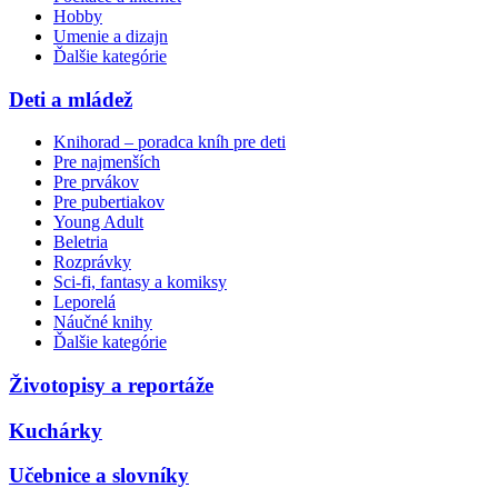
Hobby
Umenie a dizajn
Ďalšie kategórie
Deti a mládež
Knihorad – poradca kníh pre deti
Pre najmenších
Pre prvákov
Pre pubertiakov
Young Adult
Beletria
Rozprávky
Sci-fi, fantasy a komiksy
Leporelá
Náučné knihy
Ďalšie kategórie
Životopisy a reportáže
Kuchárky
Učebnice a slovníky