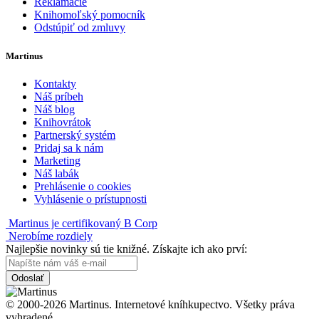
Reklamácie
Knihomoľský pomocník
Odstúpiť od zmluvy
Martinus
Kontakty
Náš príbeh
Náš blog
Knihovrátok
Partnerský systém
Pridaj sa k nám
Marketing
Náš labák
Prehlásenie o cookies
Vyhlásenie o prístupnosti
Martinus je certifikovaný B Corp
Nerobíme rozdiely
Najlepšie novinky sú tie knižné. Získajte ich ako prví:
Odoslať
© 2000-2026 Martinus. Internetové kníhkupectvo. Všetky práva
vyhradené.