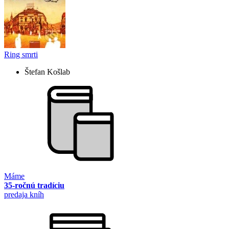
Ring smrti
Štefan Košlab
Máme
35-ročnú tradíciu
predaja kníh