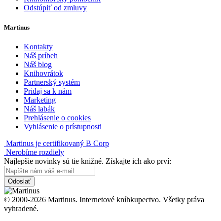
Odstúpiť od zmluvy
Martinus
Kontakty
Náš príbeh
Náš blog
Knihovrátok
Partnerský systém
Pridaj sa k nám
Marketing
Náš labák
Prehlásenie o cookies
Vyhlásenie o prístupnosti
Martinus je certifikovaný B Corp
Nerobíme rozdiely
Najlepšie novinky sú tie knižné. Získajte ich ako prví:
Odoslať
© 2000-2026 Martinus. Internetové kníhkupectvo. Všetky práva
vyhradené.