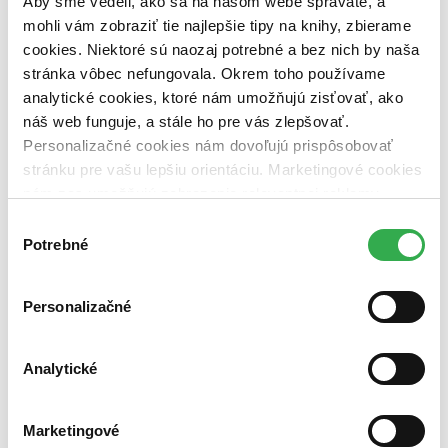
Aby sme vedeli, ako sa na našom webe správate, a
vypredaných)
mohli vám zobraziť tie najlepšie tipy na knihy, zbierame
cookies. Niektoré sú naozaj potrebné a bez nich by naša
Nové / čítané
stránka vôbec nefungovala. Okrem toho používame
nová (0 titulov)
nová
čítaná (0 titulov)
čítaná
analytické cookies, ktoré nám umožňujú zisťovať, ako
čítaná - výborný stav (0 titulov)
čítaná - výborný stav
náš web funguje, a stále ho pre vás zlepšovať.
čítaná - mierne opotrebovaná (0 titulov)
čítaná - mierne
Personalizačné cookies nám dovoľujú prispôsobovať
opotrebovaná
stránku pre vašu lepšiu orientáciu. Marketingové cookies
čítané verzie vypredaných kníh (0 titulov)
čítané verzie
vypredaných kníh
nám zas umožňujú zobrazenie relevantnej reklamy.
Niektoré údaje zdieľame aj s tretími stranami. Veľmi by
Výber
Zúžiť výber
nám pomohlo, keby sme mohli používať všetky tieto
Potrebné
súhlasu
Zoradiť
cookies. Ďakujeme!
Personalizačné
Bestsellery
Analytické
Top hodnotené
Novinky
Najdrahšie
Marketingové
Najlacnejšie