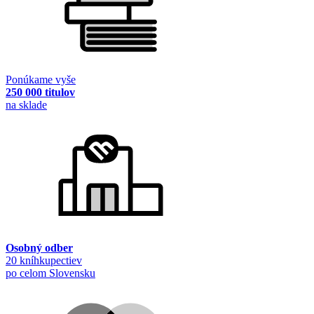
Ponúkame vyše
250 000 titulov
na sklade
Osobný odber
20 kníhkupectiev
po celom Slovensku