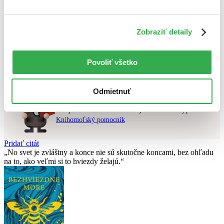
Najvyššia zľava
Použité filtre
Zobraziť detaily
Zrušiť filtre
čítané - výborný stav
Nebol nájdený
žiadny titul
vyhovujúci zadaným podmienkam.
Povoliť všetko
Skúste prosím zmeniť vyhľadávaný výraz.
Odmietnuť
Chcete poradiť knihu?
Náš pomocník Sherlock vám ju s radosťou vypátra!
Knihomoľský pomocník
Pridať citát
No svet je zvláštny a konce nie sú skutočne koncami, bez ohľadu
na to, ako veľmi si to hviezdy želajú.