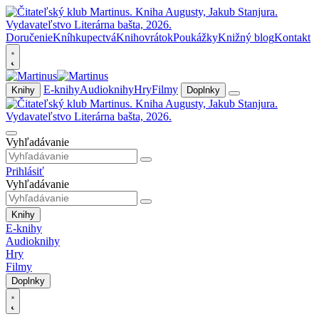
Doručenie
Kníhkupectvá
Knihovrátok
Poukážky
Knižný blog
Kontakt
E-knihy
Audioknihy
Hry
Filmy
Knihy
Doplnky
Vyhľadávanie
Prihlásiť
Vyhľadávanie
Knihy
E-knihy
Audioknihy
Hry
Filmy
Doplnky