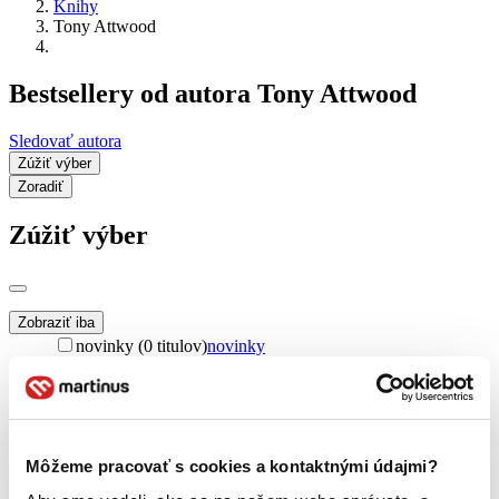
Knihy
Tony Attwood
Bestsellery od autora Tony Attwood
Sledovať autora
Zúžiť výber
Zoradiť
Zúžiť výber
Zobraziť iba
novinky (0 titulov)
novinky
zľavnené tituly (0 titulov)
zľavnené tituly
Dostupnosť
na centrálnom sklade (0 titulov)
na centrálnom sklade
predpredaj (0 titulov)
predpredaj
Môžeme pracovať s cookies a kontaktnými údajmi?
pripravujeme (0 titulov)
pripravujeme
dostupná (bez vypredaných) (0 titulov)
dostupná (bez