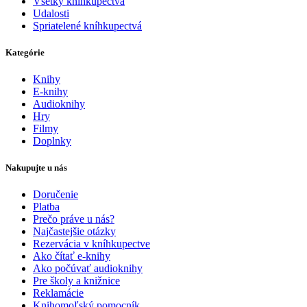
Všetky kníhkupectvá
Udalosti
Spriatelené kníhkupectvá
Kategórie
Knihy
E-knihy
Audioknihy
Hry
Filmy
Doplnky
Nakupujte u nás
Doručenie
Platba
Prečo práve u nás?
Najčastejšie otázky
Rezervácia v kníhkupectve
Ako čítať e-knihy
Ako počúvať audioknihy
Pre školy a knižnice
Reklamácie
Knihomoľský pomocník