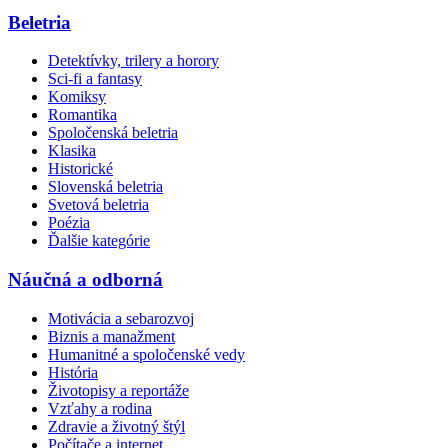
Beletria
Detektívky, trilery a horory
Sci-fi a fantasy
Komiksy
Romantika
Spoločenská beletria
Klasika
Historické
Slovenská beletria
Svetová beletria
Poézia
Ďalšie kategórie
Náučná a odborná
Motivácia a sebarozvoj
Biznis a manažment
Humanitné a spoločenské vedy
História
Životopisy a reportáže
Vzťahy a rodina
Zdravie a životný štýl
Počítače a internet