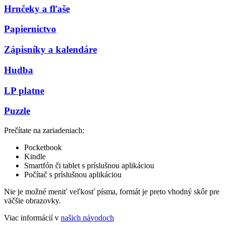
Hrnčeky a fľaše
Papiernictvo
Zápisníky a kalendáre
Hudba
LP platne
Puzzle
Prečítate na zariadeniach:
Pocketbook
Kindle
Smartfón či tablet s príslušnou aplikáciou
Počítač s príslušnou aplikáciou
Nie je možné meniť veľkosť písma, formát je preto vhodný skôr pre
väčšie obrazovky.
Viac informácií v
našich návodoch