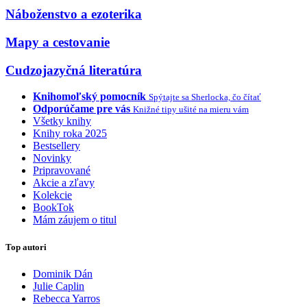
Náboženstvo a ezoterika
Mapy a cestovanie
Cudzojazyčná literatúra
Knihomoľský pomocník
Spýtajte sa Sherlocka, čo čítať
Odporúčame pre vás
Knižné tipy ušité na mieru vám
Všetky knihy
Knihy roka 2025
Bestsellery
Novinky
Pripravované
Akcie a zľavy
Kolekcie
BookTok
Mám záujem o titul
Top autori
Dominik Dán
Julie Caplin
Rebecca Yarros