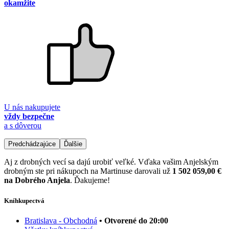
okamžite
U nás nakupujete
vždy bezpečne
a s dôverou
Predchádzajúce
Ďalšie
Aj z drobných vecí sa dajú urobiť veľké. Vďaka vašim Anjelským
drobným ste pri nákupoch na Martinuse darovali už
1 502 059,00 €
na Dobrého Anjela
. Ďakujeme!
Kníhkupectvá
Bratislava - Obchodná
• Otvorené do 20:00