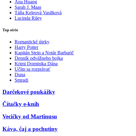
Ana Huang
Sarah J. Maas
Táňa Keleová Vasilková
Lucinda Riley
Top série
Romantické úteky
Harry Potter
Kapitán Stein a Notár Barbarič
Denník odvážneho bojka
Krimi Dominika Dána
Učím sa rozprávať
Duna
Smradi
Darčekové poukážky
Čítačky e-kníh
Vecičky od Martinusu
Káva, čaj a pochutiny