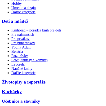
Hobby
Umenie a dizajn
Ďalšie kategórie
Deti a mládež
Knihorad – poradca kníh pre deti
Pre najmenších
Pre prvákov
Pre pubertiakov
Young Adult
Beletria
Rozprávky
Sci-fi, fantasy a komiksy
Leporelá
Náučné knihy
Ďalšie kategórie
Životopisy a reportáže
Kuchárky
Učebnice a slovníky