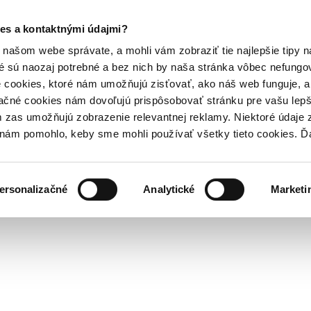
es a kontaktnými údajmi?
našom webe správate, a mohli vám zobraziť tie najlepšie tipy n
é sú naozaj potrebné a bez nich by naša stránka vôbec nefung
 cookies, ktoré nám umožňujú zisťovať, ako náš web funguje, a 
ačné cookies nám dovoľujú prispôsobovať stránku pre vašu lepši
zas umožňujú zobrazenie relevantnej reklamy. Niektoré údaje z
y nám pomohlo, keby sme mohli používať všetky tieto cookies. 
ersonalizačné
Analytické
Marketi