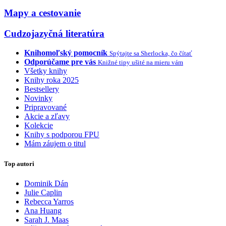
Mapy a cestovanie
Cudzojazyčná literatúra
Knihomoľský pomocník
Spýtajte sa Sherlocka, čo čítať
Odporúčame pre vás
Knižné tipy ušité na mieru vám
Všetky knihy
Knihy roka 2025
Bestsellery
Novinky
Pripravované
Akcie a zľavy
Kolekcie
Knihy s podporou FPU
Mám záujem o titul
Top autori
Dominik Dán
Julie Caplin
Rebecca Yarros
Ana Huang
Sarah J. Maas