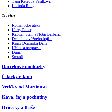
Táňa Keleová Vasilková
Lucinda Riley
Top série
Romantické úteky
Harry Potter
Kapitán Stein a Notár Barbarič
Denník odvážneho bojka
Krimi Dominika Dána
Učím sa rozprávať
Duna
Smradi
Darčekové poukážky
Čítačky e-kníh
Vecičky od Martinusu
Káva, čaj a pochutiny
Hrnčeky a fľaše