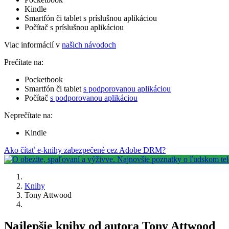
Kindle
Smartfón či tablet s príslušnou aplikáciou
Počítač s príslušnou aplikáciou
Viac informácií v
našich návodoch
Prečítate na:
Pocketbook
Smartfón či tablet
s podporovanou aplikáciou
Počítač
s podporovanou aplikáciou
Neprečítate na:
Kindle
Ako čítať e-knihy zabezpečené cez Adobe DRM?
Knihy
Tony Attwood
Najlepšie knihy od autora Tony Attwood