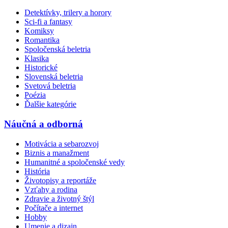
Detektívky, trilery a horory
Sci-fi a fantasy
Komiksy
Romantika
Spoločenská beletria
Klasika
Historické
Slovenská beletria
Svetová beletria
Poézia
Ďalšie kategórie
Náučná a odborná
Motivácia a sebarozvoj
Biznis a manažment
Humanitné a spoločenské vedy
História
Životopisy a reportáže
Vzťahy a rodina
Zdravie a životný štýl
Počítače a internet
Hobby
Umenie a dizajn