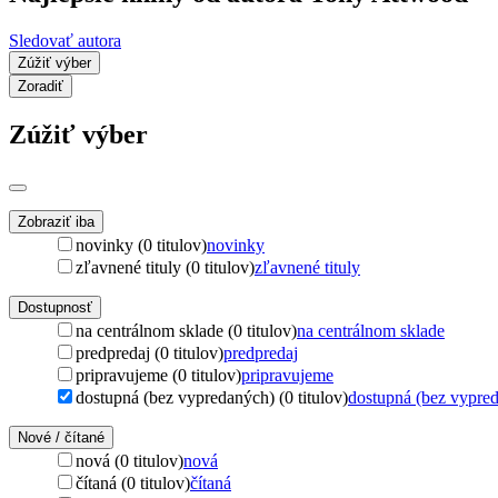
Sledovať autora
Zúžiť výber
Zoradiť
Zúžiť výber
Zobraziť iba
novinky (0 titulov)
novinky
zľavnené tituly (0 titulov)
zľavnené tituly
Dostupnosť
na centrálnom sklade (0 titulov)
na centrálnom sklade
predpredaj (0 titulov)
predpredaj
pripravujeme (0 titulov)
pripravujeme
dostupná (bez vypredaných) (0 titulov)
dostupná (bez vypre
Nové / čítané
nová (0 titulov)
nová
čítaná (0 titulov)
čítaná