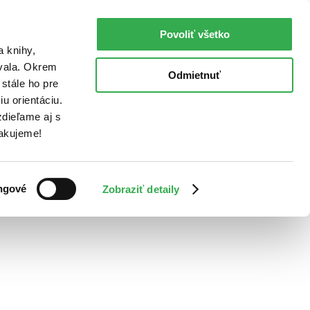
Povoliť všetko
a knihy,
ovala. Okrem
Odmietnuť
stále ho pre
u orientáciu.
dieľame aj s
Ďakujeme!
ngové
Zobraziť detaily