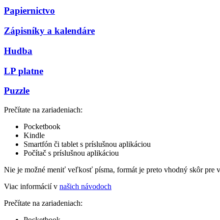
Papiernictvo
Zápisníky a kalendáre
Hudba
LP platne
Puzzle
Prečítate na zariadeniach:
Pocketbook
Kindle
Smartfón či tablet s príslušnou aplikáciou
Počítač s príslušnou aplikáciou
Nie je možné meniť veľkosť písma, formát je preto vhodný skôr pre 
Viac informácií v
našich návodoch
Prečítate na zariadeniach:
Pocketbook