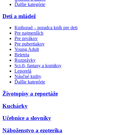
Ďalšie kategórie
Deti a mládež
Knihorad – poradca kníh pre deti
Pre najmenších
Pre prvákov
Pre pubertiakov
Young Adult
Beletria
Rozprávky
Sci-fi, fantasy a komiksy
Leporelá
Náučné knihy
Ďalšie kategórie
Životopisy a reportáže
Kuchárky
Učebnice a slovníky
Náboženstvo a ezoterika