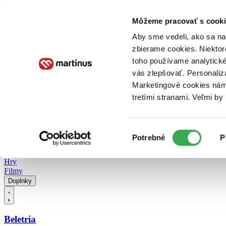
Doručenie
Kníhkupectvá
Knihovrátok
Poukážky
Knižný blog
Kontakt
Môžeme pracovať s cooki
Aby sme vedeli, ako sa na 
zbierame cookies. Niektor
E-knihy
Audioknihy
Hry
Filmy
Knihy
Doplnky
toho používame analytické
vás zlepšovať. Personaliz
Vyhľadávanie
Marketingové cookies nám 
tretími stranami. Veľmi b
Prihlásiť
Vyhľadávanie
Výber
Knihy
Potrebné
P
súhlasu
E-knihy
Audioknihy
Hry
Filmy
Doplnky
Beletria