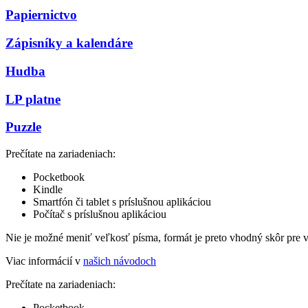
Papiernictvo
Zápisníky a kalendáre
Hudba
LP platne
Puzzle
Prečítate na zariadeniach:
Pocketbook
Kindle
Smartfón či tablet s príslušnou aplikáciou
Počítač s príslušnou aplikáciou
Nie je možné meniť veľkosť písma, formát je preto vhodný skôr pre 
Viac informácií v
našich návodoch
Prečítate na zariadeniach:
Pocketbook