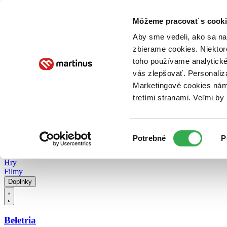
Doručenie
Kníhkupectvá
Knihovrátok
Poukážky
Knižný blog
Kontakt
Môžeme pracovať s cooki
Aby sme vedeli, ako sa na 
zbierame cookies. Niektor
E-knihy
Audioknihy
Hry
Filmy
Knihy
Doplnky
toho používame analytické
vás zlepšovať. Personaliz
Vyhľadávanie
Marketingové cookies nám 
tretími stranami. Veľmi b
Prihlásiť
Vyhľadávanie
Výber
Knihy
Potrebné
P
súhlasu
E-knihy
Audioknihy
Hry
Filmy
Doplnky
Beletria