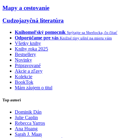
Mapy a cestovanie
Cudzojazyčná literatúra
Knihomoľský pomocník
Spýtajte sa Sherlocka, čo čítať
Odporúčame pre vás
Knižné tipy ušité na mieru vám
Všetky knihy
Knihy roka 2025
Bestsellery
Novinky
Pripravované
Akcie a zľavy
Kolekcie
BookTok
Mám záujem o titul
Top autori
Dominik Dán
Julie Caplin
Rebecca Yarros
Ana Huang
Sarah J. Maas