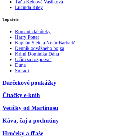
Táňa Keleová Vasilková
Lucinda Riley
Top série
Romantické úteky
Harry Potter
Kapitán Stein a Notár Barbarič
Denník odvážneho bojka
Krimi Dominika Dána
Učím sa rozprávať
Duna
Smradi
Darčekové poukážky
Čítačky e-kníh
Vecičky od Martinusu
Káva, čaj a pochutiny
Hrnčeky a fľaše