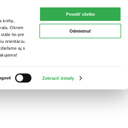
Povoliť všetko
a knihy,
ovala. Okrem
Odmietnuť
stále ho pre
u orientáciu.
dieľame aj s
Ďakujeme!
ngové
Zobraziť detaily