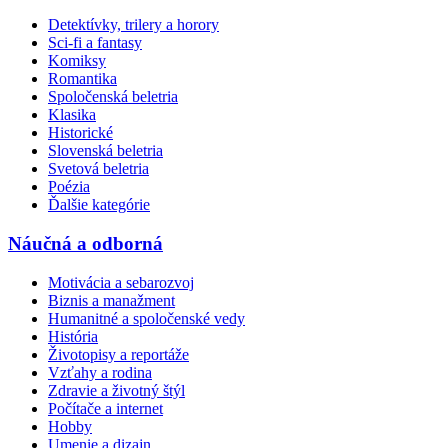
Detektívky, trilery a horory
Sci-fi a fantasy
Komiksy
Romantika
Spoločenská beletria
Klasika
Historické
Slovenská beletria
Svetová beletria
Poézia
Ďalšie kategórie
Náučná a odborná
Motivácia a sebarozvoj
Biznis a manažment
Humanitné a spoločenské vedy
História
Životopisy a reportáže
Vzťahy a rodina
Zdravie a životný štýl
Počítače a internet
Hobby
Umenie a dizajn