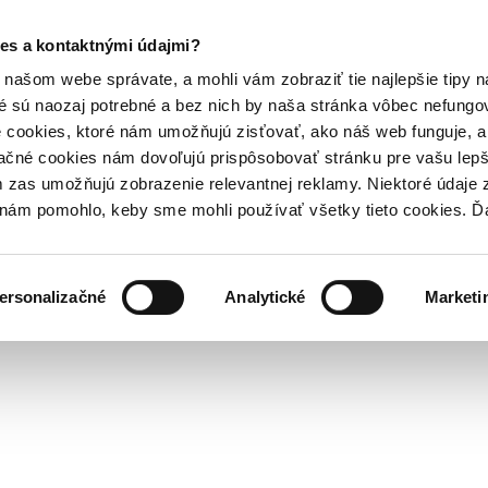
es a kontaktnými údajmi?
našom webe správate, a mohli vám zobraziť tie najlepšie tipy n
é sú naozaj potrebné a bez nich by naša stránka vôbec nefung
 cookies, ktoré nám umožňujú zisťovať, ako náš web funguje, a 
ačné cookies nám dovoľujú prispôsobovať stránku pre vašu lepši
zas umožňujú zobrazenie relevantnej reklamy. Niektoré údaje z
y nám pomohlo, keby sme mohli používať všetky tieto cookies. 
ersonalizačné
Analytické
Marketi