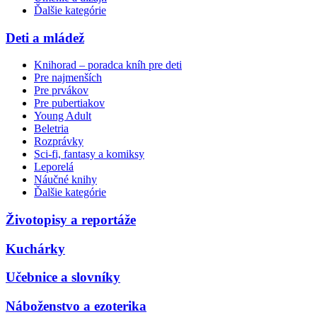
Ďalšie kategórie
Deti a mládež
Knihorad – poradca kníh pre deti
Pre najmenších
Pre prvákov
Pre pubertiakov
Young Adult
Beletria
Rozprávky
Sci-fi, fantasy a komiksy
Leporelá
Náučné knihy
Ďalšie kategórie
Životopisy a reportáže
Kuchárky
Učebnice a slovníky
Náboženstvo a ezoterika