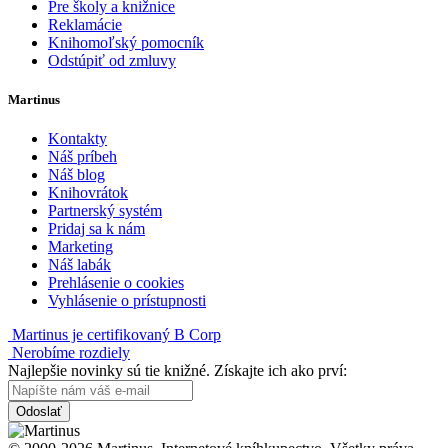
Pre školy a knižnice
Reklamácie
Knihomoľský pomocník
Odstúpiť od zmluvy
Martinus
Kontakty
Náš príbeh
Náš blog
Knihovrátok
Partnerský systém
Pridaj sa k nám
Marketing
Náš labák
Prehlásenie o cookies
Vyhlásenie o prístupnosti
Martinus je certifikovaný B Corp
Nerobíme rozdiely
Najlepšie novinky sú tie knižné. Získajte ich ako prví:
Odoslať