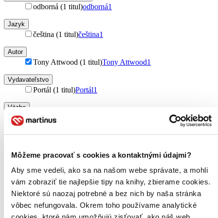
odborná (1 titul)
odborná
1
Jazyk
čeština (1 titul)
čeština
1
Autor
Tony Attwood (1 titul)
Tony Attwood
1
Vydavateľstvo
Portál (1 titul)
Portál
1
Väzba
brožovaná väzba (1 titul)
brožovaná väzba
1
Zúžiť výber
Zoradiť
Môžeme pracovať s cookies a kontaktnými údajmi?
Aby sme vedeli, ako sa na našom webe správate, a mohli
vám zobraziť tie najlepšie tipy na knihy, zbierame cookies.
Niektoré sú naozaj potrebné a bez nich by naša stránka
Bestsellery
vôbec nefungovala. Okrem toho používame analytické
Top hodnotené
cookies, ktoré nám umožňujú zisťovať, ako náš web