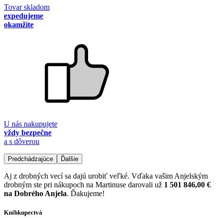
Tovar skladom
expedujeme
okamžite
U nás nakupujete
vždy bezpečne
a s dôverou
Predchádzajúce
Ďalšie
Aj z drobných vecí sa dajú urobiť veľké. Vďaka vašim Anjelským
drobným ste pri nákupoch na Martinuse darovali už
1 501 846,00 €
na Dobrého Anjela
. Ďakujeme!
Kníhkupectvá