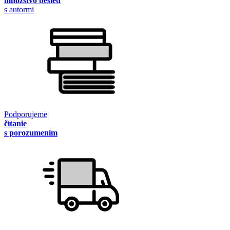
množstvo besied
s autormi
Podporujeme
čítanie
s porozumením