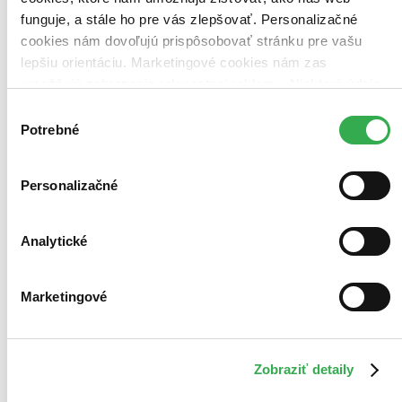
Novinky
Najdrahšie
funguje, a stále ho pre vás zlepšovať. Personalizačné
Najlacnejšie
cookies nám dovoľujú prispôsobovať stránku pre vašu
Najvyššia zľava
lepšiu orientáciu. Marketingové cookies nám zas
umožňujú zobrazenie relevantnej reklamy. Niektoré údaje
Použité filtre
zdieľame aj s tretími stranami. Veľmi by nám pomohlo,
Výber
Zrušiť filtre
keby sme mohli používať všetky tieto cookies. Ďakujeme!
Potrebné
Autor Tony Attwood
súhlasu
Personalizačné
Analytické
Marketingové
Zobraziť detaily