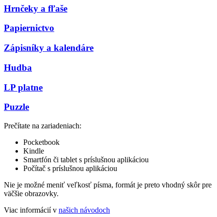
Hrnčeky a fľaše
Papiernictvo
Zápisníky a kalendáre
Hudba
LP platne
Puzzle
Prečítate na zariadeniach:
Pocketbook
Kindle
Smartfón či tablet s príslušnou aplikáciou
Počítač s príslušnou aplikáciou
Nie je možné meniť veľkosť písma, formát je preto vhodný skôr pre
väčšie obrazovky.
Viac informácií v
našich návodoch