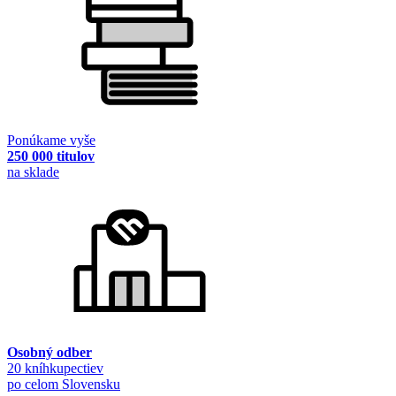
Ponúkame vyše
250 000 titulov
na sklade
Osobný odber
20 kníhkupectiev
po celom Slovensku