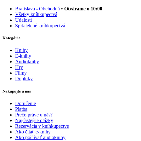
Bratislava - Obchodná
• Otvárame o 10:00
Všetky kníhkupectvá
Udalosti
Spriatelené kníhkupectvá
Kategórie
Knihy
E-knihy
Audioknihy
Hry
Filmy
Doplnky
Nakupujte u nás
Doručenie
Platba
Prečo práve u nás?
Najčastejšie otázky
Rezervácia v kníhkupectve
Ako čítať e-knihy
Ako počúvať audioknihy