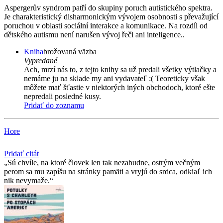
Aspergerův syndrom patří do skupiny poruch autistického spektra.
Je charakteristický disharmonickým vývojem osobnosti s převažující
poruchou v oblasti sociální interakce a komunikace. Na rozdíl od
dětského autismu není narušen vývoj řeči ani inteligence..
Kniha
brožovaná väzba
Vypredané
Ach, mrzí nás to, z tejto knihy sa už predali všetky výtlačky a
nemáme ju na sklade my ani vydavateľ :( Teoreticky však
môžete mať šťastie v niektorých iných obchodoch, ktoré ešte
nepredali posledné kusy.
Pridať do zoznamu
Hore
Pridať citát
Sú chvíle, na ktoré človek len tak nezabudne, ostrým večným
perom sa mu zapíšu na stránky pamäti a vryjú do srdca, odkiaľ ich
nik nevymaže.