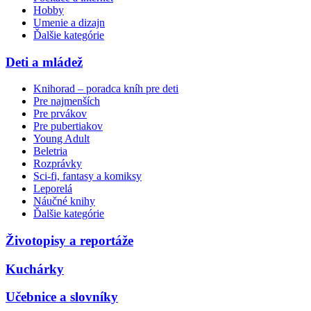
Hobby
Umenie a dizajn
Ďalšie kategórie
Deti a mládež
Knihorad – poradca kníh pre deti
Pre najmenších
Pre prvákov
Pre pubertiakov
Young Adult
Beletria
Rozprávky
Sci-fi, fantasy a komiksy
Leporelá
Náučné knihy
Ďalšie kategórie
Životopisy a reportáže
Kuchárky
Učebnice a slovníky