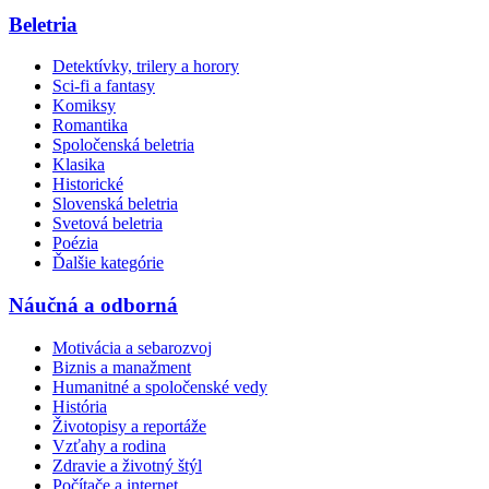
Beletria
Detektívky, trilery a horory
Sci-fi a fantasy
Komiksy
Romantika
Spoločenská beletria
Klasika
Historické
Slovenská beletria
Svetová beletria
Poézia
Ďalšie kategórie
Náučná a odborná
Motivácia a sebarozvoj
Biznis a manažment
Humanitné a spoločenské vedy
História
Životopisy a reportáže
Vzťahy a rodina
Zdravie a životný štýl
Počítače a internet