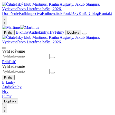
Doručenie
Kníhkupectvá
Knihovrátok
Poukážky
Knižný blog
Kontakt
E-knihy
Audioknihy
Hry
Filmy
Knihy
Doplnky
Vyhľadávanie
Prihlásiť
Vyhľadávanie
Knihy
E-knihy
Audioknihy
Hry
Filmy
Doplnky