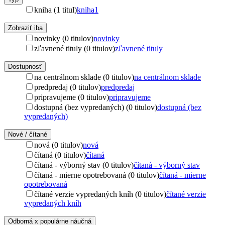
kniha (1 titul)
kniha
1
Zobraziť iba
novinky (0 titulov)
novinky
zľavnené tituly (0 titulov)
zľavnené tituly
Dostupnosť
na centrálnom sklade (0 titulov)
na centrálnom sklade
predpredaj (0 titulov)
predpredaj
pripravujeme (0 titulov)
pripravujeme
dostupná (bez vypredaných) (0 titulov)
dostupná (bez
vypredaných)
Nové / čítané
nová (0 titulov)
nová
čítaná (0 titulov)
čítaná
čítaná - výborný stav (0 titulov)
čítaná - výborný stav
čítaná - mierne opotrebovaná (0 titulov)
čítaná - mierne
opotrebovaná
čítané verzie vypredaných kníh (0 titulov)
čítané verzie
vypredaných kníh
Odborná x populárne náučná