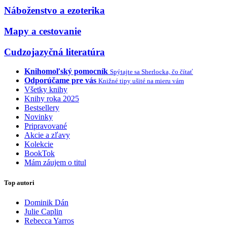
Náboženstvo a ezoterika
Mapy a cestovanie
Cudzojazyčná literatúra
Knihomoľský pomocník
Spýtajte sa Sherlocka, čo čítať
Odporúčame pre vás
Knižné tipy ušité na mieru vám
Všetky knihy
Knihy roka 2025
Bestsellery
Novinky
Pripravované
Akcie a zľavy
Kolekcie
BookTok
Mám záujem o titul
Top autori
Dominik Dán
Julie Caplin
Rebecca Yarros