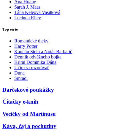
Ana Huang
Sarah J. Maas
Táňa Keleová Vasilková
Lucinda Riley
Top série
Romantické úteky
Harry Potter
Kapitán Stein a Notár Barbarič
Denník odvážneho bojka
Krimi Dominika Dána
Učím sa rozprávať
Duna
Smradi
Darčekové poukážky
Čítačky e-kníh
Vecičky od Martinusu
Káva, čaj a pochutiny