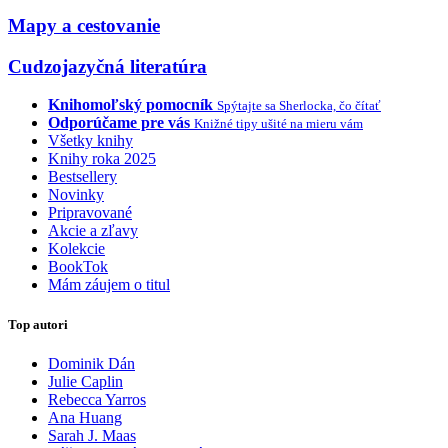
Mapy a cestovanie
Cudzojazyčná literatúra
Knihomoľský pomocník
Spýtajte sa Sherlocka, čo čítať
Odporúčame pre vás
Knižné tipy ušité na mieru vám
Všetky knihy
Knihy roka 2025
Bestsellery
Novinky
Pripravované
Akcie a zľavy
Kolekcie
BookTok
Mám záujem o titul
Top autori
Dominik Dán
Julie Caplin
Rebecca Yarros
Ana Huang
Sarah J. Maas