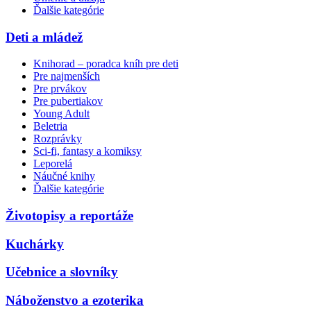
Ďalšie kategórie
Deti a mládež
Knihorad – poradca kníh pre deti
Pre najmenších
Pre prvákov
Pre pubertiakov
Young Adult
Beletria
Rozprávky
Sci-fi, fantasy a komiksy
Leporelá
Náučné knihy
Ďalšie kategórie
Životopisy a reportáže
Kuchárky
Učebnice a slovníky
Náboženstvo a ezoterika