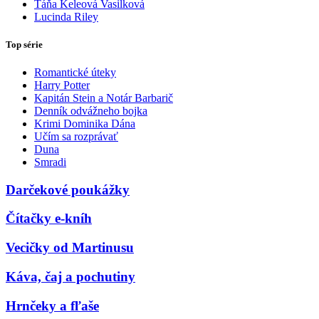
Táňa Keleová Vasilková
Lucinda Riley
Top série
Romantické úteky
Harry Potter
Kapitán Stein a Notár Barbarič
Denník odvážneho bojka
Krimi Dominika Dána
Učím sa rozprávať
Duna
Smradi
Darčekové poukážky
Čítačky e-kníh
Vecičky od Martinusu
Káva, čaj a pochutiny
Hrnčeky a fľaše