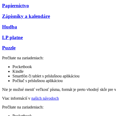
Papiernictvo
Zápisníky a kalendáre
Hudba
LP platne
Puzzle
Prečítate na zariadeniach:
Pocketbook
Kindle
Smartfón či tablet s príslušnou aplikáciou
Počítač s príslušnou aplikáciou
Nie je možné meniť veľkosť písma, formát je preto vhodný skôr pre 
Viac informácií v
našich návodoch
Prečítate na zariadeniach:
Pocketbook