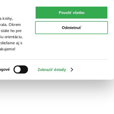
Povoliť všetko
a knihy,
ovala. Okrem
Odmietnuť
stále ho pre
u orientáciu.
dieľame aj s
Ďakujeme!
ngové
Zobraziť detaily