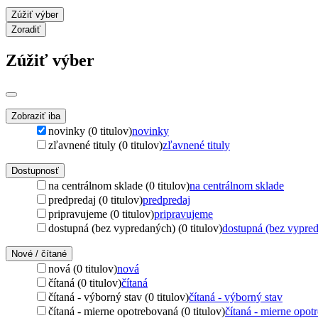
Zúžiť výber
Zoradiť
Zúžiť výber
Zobraziť iba
novinky (0 titulov)
novinky
zľavnené tituly (0 titulov)
zľavnené tituly
Dostupnosť
na centrálnom sklade (0 titulov)
na centrálnom sklade
predpredaj (0 titulov)
predpredaj
pripravujeme (0 titulov)
pripravujeme
dostupná (bez vypredaných) (0 titulov)
dostupná (bez vypre
Nové / čítané
nová (0 titulov)
nová
čítaná (0 titulov)
čítaná
čítaná - výborný stav (0 titulov)
čítaná - výborný stav
čítaná - mierne opotrebovaná (0 titulov)
čítaná - mierne opot