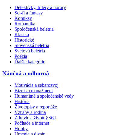
Detektívky, trilery a horory
Sci-fi a fantasy
Komiksy
Romantika
Spoločenská beletria
Klasika
Historické
Slovenská beletria
Svetová beletria
Poézia
Ďalšie kategórie
Náučná a odborná
Motivácia a sebarozvoj
Biznis a manažment
Humanitné a spoločenské vedy
História
Životopisy a reportáže
Vzťahy a rodina
Zdravie a životný štýl
Počítače a internet
Hobby
Umenie a dizajn