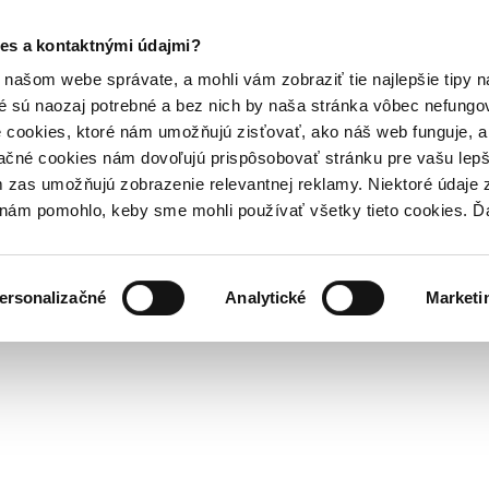
es a kontaktnými údajmi?
našom webe správate, a mohli vám zobraziť tie najlepšie tipy n
é sú naozaj potrebné a bez nich by naša stránka vôbec nefung
 cookies, ktoré nám umožňujú zisťovať, ako náš web funguje, a 
ačné cookies nám dovoľujú prispôsobovať stránku pre vašu lepši
zas umožňujú zobrazenie relevantnej reklamy. Niektoré údaje z
y nám pomohlo, keby sme mohli používať všetky tieto cookies. 
ersonalizačné
Analytické
Marketi