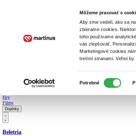
Doručenie
Kníhkupectvá
Knihovrátok
Poukážky
Knižný blog
Kontakt
Môžeme pracovať s cooki
Aby sme vedeli, ako sa na 
zbierame cookies. Niektor
E-knihy
Audioknihy
Hry
Filmy
Knihy
Doplnky
toho používame analytické
vás zlepšovať. Personaliz
Vyhľadávanie
Marketingové cookies nám 
tretími stranami. Veľmi b
Prihlásiť
Vyhľadávanie
Výber
Knihy
Potrebné
P
súhlasu
E-knihy
Audioknihy
Hry
Filmy
Doplnky
Beletria