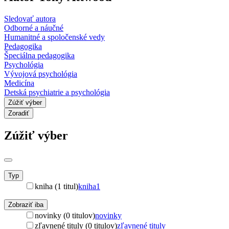
Sledovať autora
Odborné a náučné
Humanitné a spoločenské vedy
Pedagogika
Špeciálna pedagogika
Psychológia
Vývojová psychológia
Medicína
Detská psychiatrie a psychológia
Zúžiť výber
Zoradiť
Zúžiť výber
Typ
kniha (1 titul)
kniha
1
Zobraziť iba
novinky (0 titulov)
novinky
zľavnené tituly (0 titulov)
zľavnené tituly