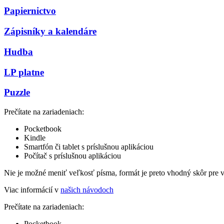
Papiernictvo
Zápisníky a kalendáre
Hudba
LP platne
Puzzle
Prečítate na zariadeniach:
Pocketbook
Kindle
Smartfón či tablet s príslušnou aplikáciou
Počítač s príslušnou aplikáciou
Nie je možné meniť veľkosť písma, formát je preto vhodný skôr pre 
Viac informácií v
našich návodoch
Prečítate na zariadeniach:
Pocketbook