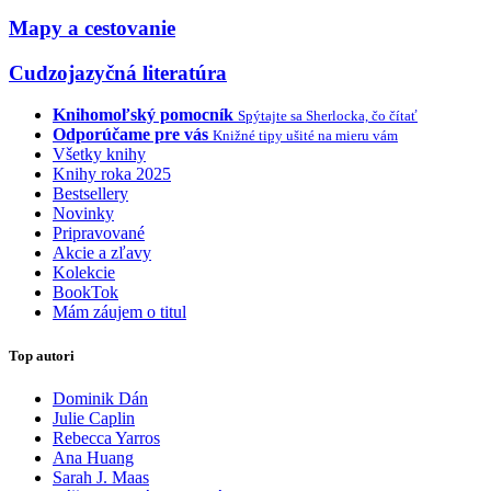
Mapy a cestovanie
Cudzojazyčná literatúra
Knihomoľský pomocník
Spýtajte sa Sherlocka, čo čítať
Odporúčame pre vás
Knižné tipy ušité na mieru vám
Všetky knihy
Knihy roka 2025
Bestsellery
Novinky
Pripravované
Akcie a zľavy
Kolekcie
BookTok
Mám záujem o titul
Top autori
Dominik Dán
Julie Caplin
Rebecca Yarros
Ana Huang
Sarah J. Maas