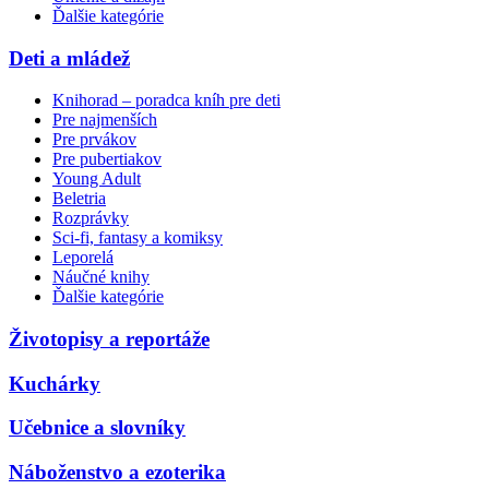
Ďalšie kategórie
Deti a mládež
Knihorad – poradca kníh pre deti
Pre najmenších
Pre prvákov
Pre pubertiakov
Young Adult
Beletria
Rozprávky
Sci-fi, fantasy a komiksy
Leporelá
Náučné knihy
Ďalšie kategórie
Životopisy a reportáže
Kuchárky
Učebnice a slovníky
Náboženstvo a ezoterika