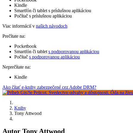
Kindle
Smartfón či tablet s príslušnou aplikáciou
Počítač s príslušnou aplikáciou
Viac informácií v
našich návodoch
Prečítate na:
Pocketbook
Smartfón či tablet
s podporovanou aplikáciou
Počítač
s podporovanou aplikáciou
Neprečítate na:
Kindle
Ako čítať e-knihy zabezpečené cez Adobe DRM?
Knihy
Tony Attwood
Autor Tony Attwood