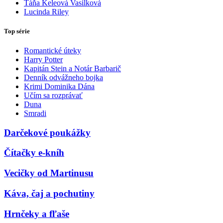
Táňa Keleová Vasilková
Lucinda Riley
Top série
Romantické úteky
Harry Potter
Kapitán Stein a Notár Barbarič
Denník odvážneho bojka
Krimi Dominika Dána
Učím sa rozprávať
Duna
Smradi
Darčekové poukážky
Čítačky e-kníh
Vecičky od Martinusu
Káva, čaj a pochutiny
Hrnčeky a fľaše