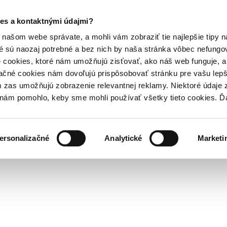
es a kontaktnými údajmi?
našom webe správate, a mohli vám zobraziť tie najlepšie tipy n
é sú naozaj potrebné a bez nich by naša stránka vôbec nefung
 cookies, ktoré nám umožňujú zisťovať, ako náš web funguje, a 
ačné cookies nám dovoľujú prispôsobovať stránku pre vašu lepši
zas umožňujú zobrazenie relevantnej reklamy. Niektoré údaje z
y nám pomohlo, keby sme mohli používať všetky tieto cookies. 
ersonalizačné
Analytické
Marketi