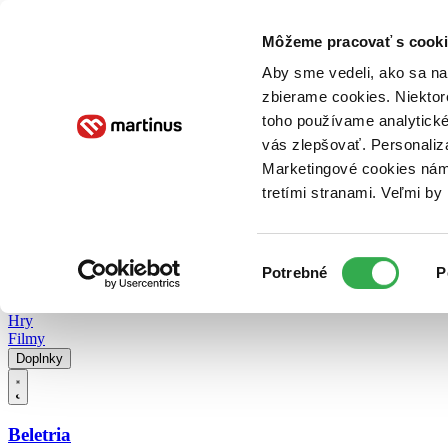
Doručenie
Kníhkupectvá
Knihovrátok
Poukážky
Knižný blog
Kontakt
Môžeme pracovať s cooki
Aby sme vedeli, ako sa na 
zbierame cookies. Niektor
E-knihy
Audioknihy
Hry
Filmy
Knihy
Doplnky
toho používame analytické
vás zlepšovať. Personaliz
Vyhľadávanie
Marketingové cookies nám 
tretími stranami. Veľmi b
Prihlásiť
Vyhľadávanie
Výber
Knihy
Potrebné
P
súhlasu
E-knihy
Audioknihy
Hry
Filmy
Doplnky
Beletria