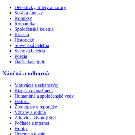
Detektívky, trilery a horory
Sci-fi a fantasy
Komiksy
Romantika
Spoločenská beletria
Klasika
Historické
Slovenská beletria
Svetová beletria
Poézia
Ďalšie kategórie
Náučná a odborná
Motivácia a sebarozvoj
Biznis a manažment
Humanitné a spoločenské vedy
História
Životopisy a reportáže
Vzťahy a rodina
Zdravie a životný štýl
Počítače a internet
Hobby
Umenie a dizajn