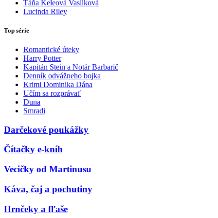
Táňa Keleová Vasilková
Lucinda Riley
Top série
Romantické úteky
Harry Potter
Kapitán Stein a Notár Barbarič
Denník odvážneho bojka
Krimi Dominika Dána
Učím sa rozprávať
Duna
Smradi
Darčekové poukážky
Čítačky e-kníh
Vecičky od Martinusu
Káva, čaj a pochutiny
Hrnčeky a fľaše