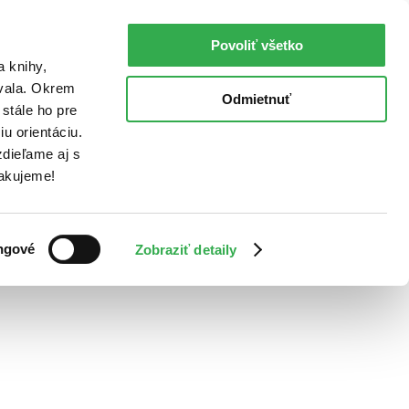
Povoliť všetko
a knihy,
ovala. Okrem
Odmietnuť
stále ho pre
u orientáciu.
dieľame aj s
Ďakujeme!
ngové
Zobraziť detaily