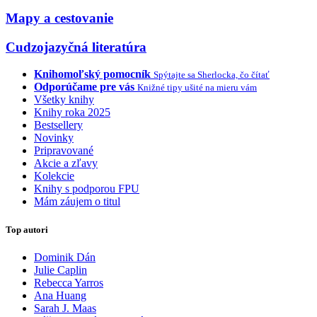
Mapy a cestovanie
Cudzojazyčná literatúra
Knihomoľský pomocník
Spýtajte sa Sherlocka, čo čítať
Odporúčame pre vás
Knižné tipy ušité na mieru vám
Všetky knihy
Knihy roka 2025
Bestsellery
Novinky
Pripravované
Akcie a zľavy
Kolekcie
Knihy s podporou FPU
Mám záujem o titul
Top autori
Dominik Dán
Julie Caplin
Rebecca Yarros
Ana Huang
Sarah J. Maas