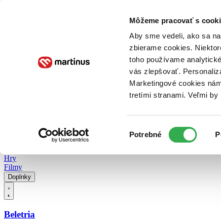
Doručenie
Kníhkupectvá
Knihovrátok
Poukážky
Knižný blog
Kontakt
Môžeme pracovať s cooki
Aby sme vedeli, ako sa na 
zbierame cookies. Niektor
E-knihy
Audioknihy
Hry
Filmy
Knihy
Doplnky
toho používame analytické
vás zlepšovať. Personaliz
Vyhľadávanie
Marketingové cookies nám 
tretími stranami. Veľmi b
Prihlásiť
Vyhľadávanie
Výber
Knihy
Potrebné
P
súhlasu
E-knihy
Audioknihy
Hry
Filmy
Doplnky
Beletria