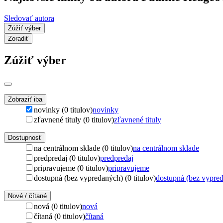
Sledovať autora
Zúžiť výber
Zoradiť
Zúžiť výber
Zobraziť iba
novinky (0 titulov)
novinky
zľavnené tituly (0 titulov)
zľavnené tituly
Dostupnosť
na centrálnom sklade (0 titulov)
na centrálnom sklade
predpredaj (0 titulov)
predpredaj
pripravujeme (0 titulov)
pripravujeme
dostupná (bez vypredaných) (0 titulov)
dostupná (bez vypre
Nové / čítané
nová (0 titulov)
nová
čítaná (0 titulov)
čítaná