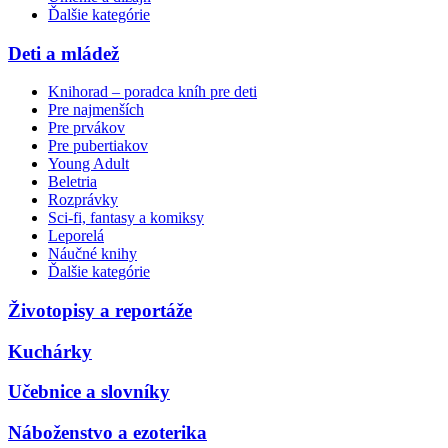
Ďalšie kategórie
Deti a mládež
Knihorad – poradca kníh pre deti
Pre najmenších
Pre prvákov
Pre pubertiakov
Young Adult
Beletria
Rozprávky
Sci-fi, fantasy a komiksy
Leporelá
Náučné knihy
Ďalšie kategórie
Životopisy a reportáže
Kuchárky
Učebnice a slovníky
Náboženstvo a ezoterika