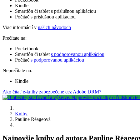
Kindle
Smartfón či tablet s príslušnou aplikáciou
Počítač s príslušnou aplikáciou
Viac informácií v
našich návodoch
Prečítate na:
Pocketbook
Smartfón či tablet
s podporovanou aplikáciou
Počítač
s podporovanou aplikáciou
Neprečítate na:
Kindle
Ako čítať e-knihy zabezpečené cez Adobe DRM?
Knihy
Pauline Réageová
Najnovšie knihy od autora Pauline Réageo