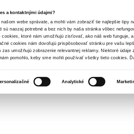
es a kontaktnými údajmi?
našom webe správate, a mohli vám zobraziť tie najlepšie tipy n
é sú naozaj potrebné a bez nich by naša stránka vôbec nefung
 cookies, ktoré nám umožňujú zisťovať, ako náš web funguje, a 
ačné cookies nám dovoľujú prispôsobovať stránku pre vašu lepši
zas umožňujú zobrazenie relevantnej reklamy. Niektoré údaje z
y nám pomohlo, keby sme mohli používať všetky tieto cookies. 
ersonalizačné
Analytické
Marketi