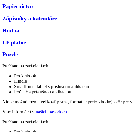
Papiernictvo
Zápisníky a kalendáre
Hudba
LP platne
Puzzle
Prečítate na zariadeniach:
Pocketbook
Kindle
Smartfón či tablet s príslušnou aplikáciou
Počítač s príslušnou aplikáciou
Nie je možné meniť veľkosť písma, formát je preto vhodný skôr pre 
Viac informácií v
našich návodoch
Prečítate na zariadeniach:
Pocketbook