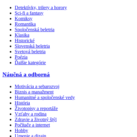
Detektívky, trilery a horory
Sci-fi a fantasy
Komiksy
Romantika
Spoločenská beletria
Klasika
Historické
Slovenská beletria
Svetová beletria
Poézia
Ďalšie kategórie
Náučná a odborná
Motivácia a sebarozvoj
Biznis a manažment
Humanitné a spoločenské vedy
História
Životopisy a reportáže
Vzťahy a rodina
Zdravie a životný štýl
Počítače a internet
Hobby
Umenie a dizajn