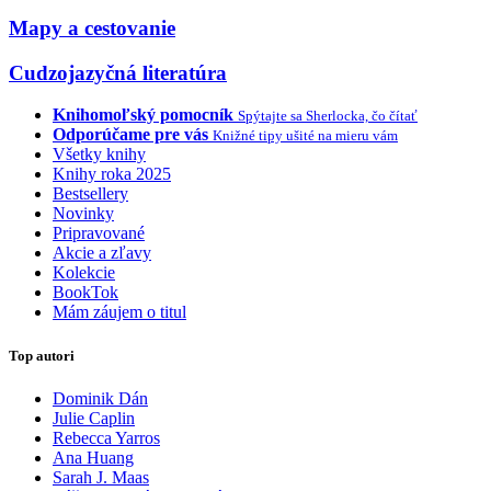
Mapy a cestovanie
Cudzojazyčná literatúra
Knihomoľský pomocník
Spýtajte sa Sherlocka, čo čítať
Odporúčame pre vás
Knižné tipy ušité na mieru vám
Všetky knihy
Knihy roka 2025
Bestsellery
Novinky
Pripravované
Akcie a zľavy
Kolekcie
BookTok
Mám záujem o titul
Top autori
Dominik Dán
Julie Caplin
Rebecca Yarros
Ana Huang
Sarah J. Maas