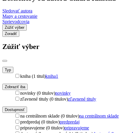
Sledovať autora
Mapy a cestovanie
Sprievodcovia
Zúžiť výber
Zoradiť
Zúžiť výber
Typ
kniha (1 titul)
kniha
1
Zobraziť iba
novinky (0 titulov)
novinky
zľavnené tituly (0 titulov)
zľavnené tituly
Dostupnosť
na centrálnom sklade (0 titulov)
na centrálnom sklade
predpredaj (0 titulov)
predpredaj
pripravujeme (0 titulov)
pripravujeme