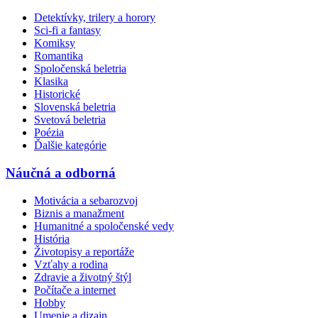
Detektívky, trilery a horory
Sci-fi a fantasy
Komiksy
Romantika
Spoločenská beletria
Klasika
Historické
Slovenská beletria
Svetová beletria
Poézia
Ďalšie kategórie
Náučná a odborná
Motivácia a sebarozvoj
Biznis a manažment
Humanitné a spoločenské vedy
História
Životopisy a reportáže
Vzťahy a rodina
Zdravie a životný štýl
Počítače a internet
Hobby
Umenie a dizajn