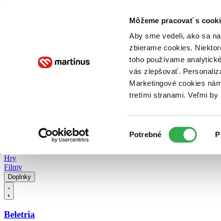
Doručenie
Kníhkupectvá
Knihovrátok
Poukážky
Knižný blog
Kontakt
Môžeme pracovať s cooki
Aby sme vedeli, ako sa na 
zbierame cookies. Niektor
E-knihy
Audioknihy
Hry
Filmy
Knihy
Doplnky
toho používame analytické
vás zlepšovať. Personaliz
Vyhľadávanie
Marketingové cookies nám 
tretími stranami. Veľmi b
Prihlásiť
Vyhľadávanie
Výber
Knihy
Potrebné
P
súhlasu
E-knihy
Audioknihy
Hry
Filmy
Doplnky
Beletria