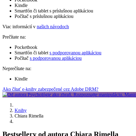
Kindle
Smartfón či tablet s príslušnou aplikáciou
Počítač s príslušnou aplikáciou
Viac informácií v
našich návodoch
Prečítate na:
Pocketbook
Smartfón či tablet
s podporovanou aplikáciou
Počítač
s podporovanou aplikáciou
Neprečítate na:
Kindle
Ako čítať e-knihy zabezpečené cez Adobe DRM?
Knihy
Chiara Rimella
Bestsellery od autora Chiara Rimella