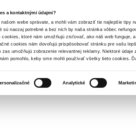
es a kontaktnými údajmi?
našom webe správate, a mohli vám zobraziť tie najlepšie tipy n
é sú naozaj potrebné a bez nich by naša stránka vôbec nefung
 cookies, ktoré nám umožňujú zisťovať, ako náš web funguje, a 
ačné cookies nám dovoľujú prispôsobovať stránku pre vašu lepši
zas umožňujú zobrazenie relevantnej reklamy. Niektoré údaje z
y nám pomohlo, keby sme mohli používať všetky tieto cookies. 
ersonalizačné
Analytické
Marketi