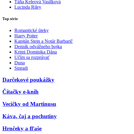
Táňa Keleová Vasilková
Lucinda Riley
Top série
Romantické úteky
Harry Potter
Kapitán Stein a Notár Barbarič
Denník odvážneho bojka
Krimi Dominika Dána
Učím sa rozprávať
Duna
Smradi
Darčekové poukážky
Čítačky e-kníh
Vecičky od Martinusu
Káva, čaj a pochutiny
Hrnčeky a fľaše