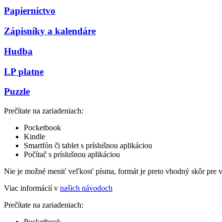
Papiernictvo
Zápisníky a kalendáre
Hudba
LP platne
Puzzle
Prečítate na zariadeniach:
Pocketbook
Kindle
Smartfón či tablet s príslušnou aplikáciou
Počítač s príslušnou aplikáciou
Nie je možné meniť veľkosť písma, formát je preto vhodný skôr pre 
Viac informácií v
našich návodoch
Prečítate na zariadeniach:
Pocketbook