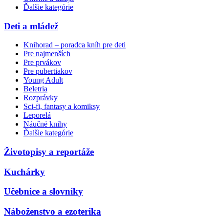
Ďalšie kategórie
Deti a mládež
Knihorad – poradca kníh pre deti
Pre najmenších
Pre prvákov
Pre pubertiakov
Young Adult
Beletria
Rozprávky
Sci-fi, fantasy a komiksy
Leporelá
Náučné knihy
Ďalšie kategórie
Životopisy a reportáže
Kuchárky
Učebnice a slovníky
Náboženstvo a ezoterika