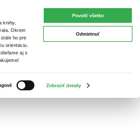
Povoliť všetko
a knihy,
ovala. Okrem
Odmietnuť
stále ho pre
u orientáciu.
dieľame aj s
Ďakujeme!
ngové
Zobraziť detaily