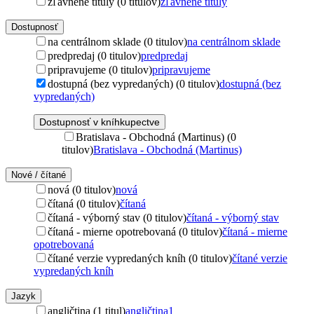
zľavnené tituly (0 titulov)
zľavnené tituly
Dostupnosť
na centrálnom sklade (0 titulov)
na centrálnom sklade
predpredaj (0 titulov)
predpredaj
pripravujeme (0 titulov)
pripravujeme
dostupná (bez vypredaných) (0 titulov)
dostupná (bez
vypredaných)
Dostupnosť v kníhkupectve
Bratislava - Obchodná (Martinus) (0
titulov)
Bratislava - Obchodná (Martinus)
Nové / čítané
nová (0 titulov)
nová
čítaná (0 titulov)
čítaná
čítaná - výborný stav (0 titulov)
čítaná - výborný stav
čítaná - mierne opotrebovaná (0 titulov)
čítaná - mierne
opotrebovaná
čítané verzie vypredaných kníh (0 titulov)
čítané verzie
vypredaných kníh
Jazyk
angličtina (1 titul)
angličtina
1