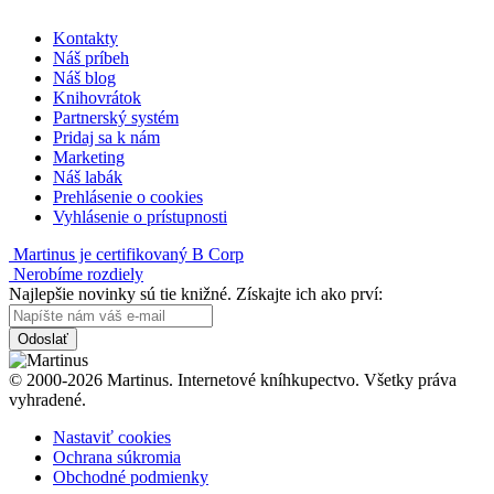
Kontakty
Náš príbeh
Náš blog
Knihovrátok
Partnerský systém
Pridaj sa k nám
Marketing
Náš labák
Prehlásenie o cookies
Vyhlásenie o prístupnosti
Martinus je certifikovaný B Corp
Nerobíme rozdiely
Najlepšie novinky sú tie knižné. Získajte ich ako prví:
Odoslať
© 2000-2026 Martinus. Internetové kníhkupectvo. Všetky práva
vyhradené.
Nastaviť cookies
Ochrana súkromia
Obchodné podmienky