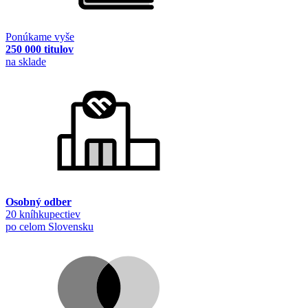
Ponúkame vyše
250 000 titulov
na sklade
Osobný odber
20 kníhkupectiev
po celom Slovensku