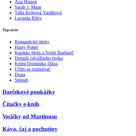
Ana Huang
Sarah J. Maas
Táňa Keleová Vasilková
Lucinda Riley
Top série
Romantické úteky
Harry Potter
Kapitán Stein a Notár Barbarič
Denník odvážneho bojka
Krimi Dominika Dána
Učím sa rozprávať
Duna
Smradi
Darčekové poukážky
Čítačky e-kníh
Vecičky od Martinusu
Káva, čaj a pochutiny