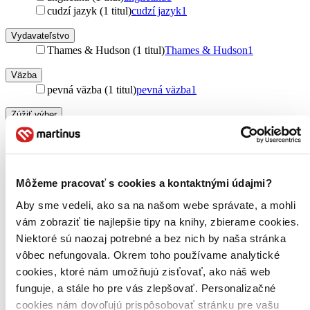
cudzí jazyk (1 titul)
cudzí jazyk
1
Vydavateľstvo
Thames & Hudson (1 titul)
Thames & Hudson
1
Väzba
pevná väzba (1 titul)
pevná väzba
1
Zúžiť výber
Zoradiť
Môžeme pracovať s cookies a kontaktnými údajmi?
Aby sme vedeli, ako sa na našom webe správate, a mohli
Bestsellery
vám zobraziť tie najlepšie tipy na knihy, zbierame cookies.
Top hodnotené
Novinky
Niektoré sú naozaj potrebné a bez nich by naša stránka
Najdrahšie
vôbec nefungovala. Okrem toho používame analytické
Najlacnejšie
cookies, ktoré nám umožňujú zisťovať, ako náš web
Najvyššia zľava
funguje, a stále ho pre vás zlepšovať. Personalizačné
cookies nám dovoľujú prispôsobovať stránku pre vašu
Použité filtre