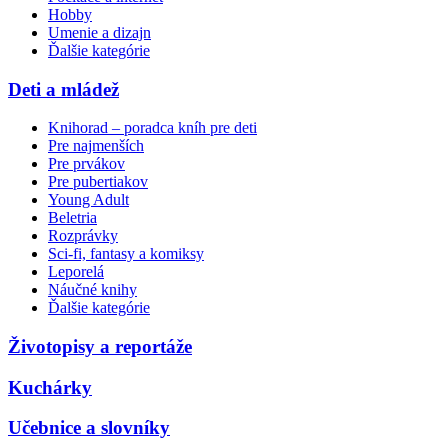
Hobby
Umenie a dizajn
Ďalšie kategórie
Deti a mládež
Knihorad – poradca kníh pre deti
Pre najmenších
Pre prvákov
Pre pubertiakov
Young Adult
Beletria
Rozprávky
Sci-fi, fantasy a komiksy
Leporelá
Náučné knihy
Ďalšie kategórie
Životopisy a reportáže
Kuchárky
Učebnice a slovníky