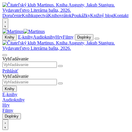
Doručenie
Kníhkupectvá
Knihovrátok
Poukážky
Knižný blog
Kontakt
E-knihy
Audioknihy
Hry
Filmy
Knihy
Doplnky
Vyhľadávanie
Prihlásiť
Vyhľadávanie
Knihy
E-knihy
Audioknihy
Hry
Filmy
Doplnky