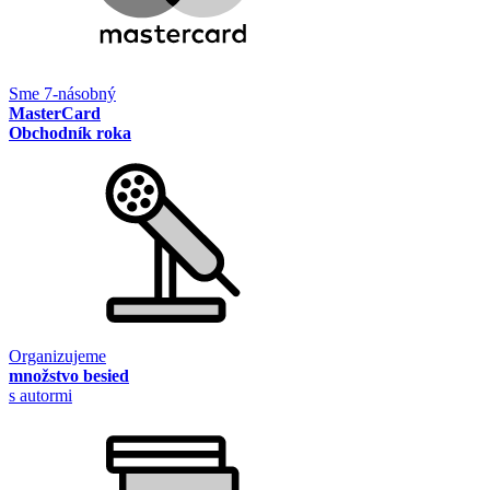
Sme 7-násobný
MasterCard
Obchodník roka
Organizujeme
množstvo besied
s autormi