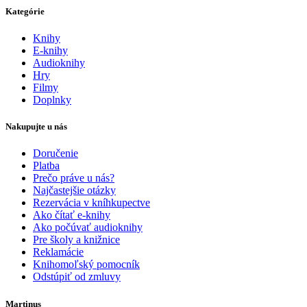
Kategórie
Knihy
E-knihy
Audioknihy
Hry
Filmy
Doplnky
Nakupujte u nás
Doručenie
Platba
Prečo práve u nás?
Najčastejšie otázky
Rezervácia v kníhkupectve
Ako čítať e-knihy
Ako počúvať audioknihy
Pre školy a knižnice
Reklamácie
Knihomoľský pomocník
Odstúpiť od zmluvy
Martinus