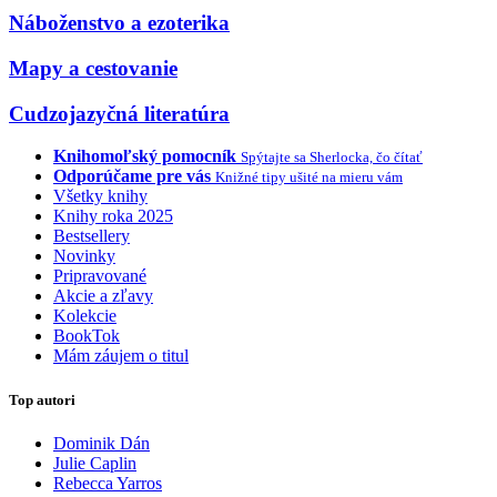
Náboženstvo a ezoterika
Mapy a cestovanie
Cudzojazyčná literatúra
Knihomoľský pomocník
Spýtajte sa Sherlocka, čo čítať
Odporúčame pre vás
Knižné tipy ušité na mieru vám
Všetky knihy
Knihy roka 2025
Bestsellery
Novinky
Pripravované
Akcie a zľavy
Kolekcie
BookTok
Mám záujem o titul
Top autori
Dominik Dán
Julie Caplin
Rebecca Yarros