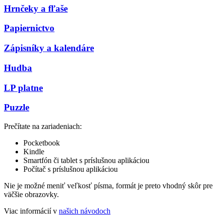
Hrnčeky a fľaše
Papiernictvo
Zápisníky a kalendáre
Hudba
LP platne
Puzzle
Prečítate na zariadeniach:
Pocketbook
Kindle
Smartfón či tablet s príslušnou aplikáciou
Počítač s príslušnou aplikáciou
Nie je možné meniť veľkosť písma, formát je preto vhodný skôr pre
väčšie obrazovky.
Viac informácií v
našich návodoch