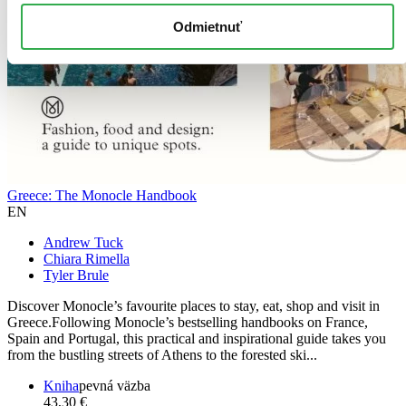
Odmietnuť
Greece: The Monocle Handbook
EN
Andrew Tuck
Chiara Rimella
Tyler Brule
Discover Monocle’s favourite places to stay, eat, shop and visit in
Greece.Following Monocle’s bestselling handbooks on France,
Spain and Portugal, this practical and inspirational guide takes you
from the bustling streets of Athens to the forested ski...
Kniha
pevná väzba
43,30 €