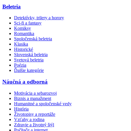
Beletria
Detektívky, trilery a horory
Sci-fi a fantasy
Komiksy
Romantika
Spoločenská beletria
Klasika
Historické
Slovenská beletria
Svetová beletria
Poézia
Ďalšie kategórie
Náučná a odborná
Motivácia a sebarozvoj
Biznis a manažment
Humanitné a spoločenské vedy
História
Životopisy a reportáže
Vzťahy a rodina
Zdravie a životný štýl
Počítače a internet