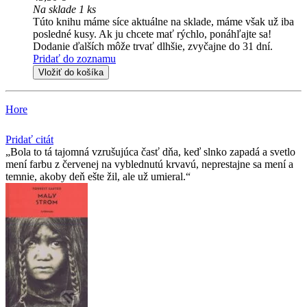
Na sklade 1 ks
Túto knihu máme síce aktuálne na sklade, máme však už iba
posledné kusy. Ak ju chcete mať rýchlo, ponáhľajte sa!
Dodanie ďalších môže trvať dlhšie, zvyčajne do 31 dní.
Pridať do zoznamu
Vložiť do košíka
Hore
Pridať citát
Bola to tá tajomná vzrušujúca časť dňa, keď slnko zapadá a svetlo
mení farbu z červenej na vyblednutú krvavú, neprestajne sa mení a
temnie, akoby deň ešte žil, ale už umieral.