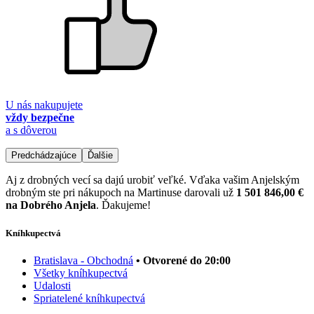
U nás nakupujete
vždy bezpečne
a s dôverou
Predchádzajúce
Ďalšie
Aj z drobných vecí sa dajú urobiť veľké. Vďaka vašim Anjelským
drobným ste pri nákupoch na Martinuse darovali už
1 501 846,00 €
na Dobrého Anjela
. Ďakujeme!
Kníhkupectvá
Bratislava - Obchodná
• Otvorené do 20:00
Všetky kníhkupectvá
Udalosti
Spriatelené kníhkupectvá