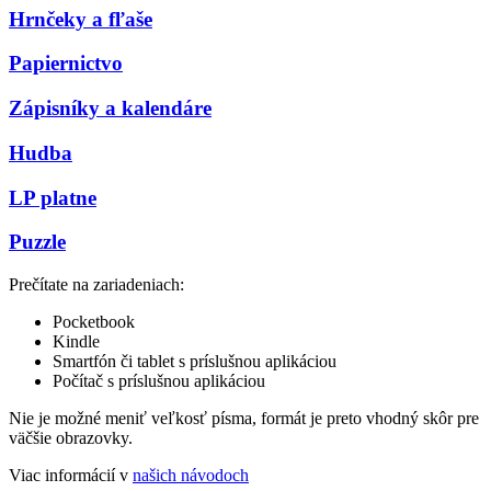
Hrnčeky a fľaše
Papiernictvo
Zápisníky a kalendáre
Hudba
LP platne
Puzzle
Prečítate na zariadeniach:
Pocketbook
Kindle
Smartfón či tablet s príslušnou aplikáciou
Počítač s príslušnou aplikáciou
Nie je možné meniť veľkosť písma, formát je preto vhodný skôr pre
väčšie obrazovky.
Viac informácií v
našich návodoch