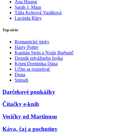
Ana Huang
Sarah J. Maas
Táňa Keleová Vasilková
Lucinda Riley
Top série
Romantické úteky
Harry Potter
Kapitán Stein a Notár Barbarič
Denník odvážneho bojka
Krimi Dominika Dána
Učím sa rozprávať
Duna
Smradi
Darčekové poukážky
Čítačky e-kníh
Vecičky od Martinusu
Káva, čaj a pochutiny