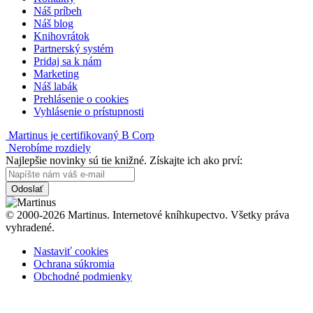
Náš príbeh
Náš blog
Knihovrátok
Partnerský systém
Pridaj sa k nám
Marketing
Náš labák
Prehlásenie o cookies
Vyhlásenie o prístupnosti
Martinus je certifikovaný B Corp
Nerobíme rozdiely
Najlepšie novinky sú tie knižné. Získajte ich ako prví:
Odoslať
© 2000-2026 Martinus. Internetové kníhkupectvo. Všetky práva
vyhradené.
Nastaviť cookies
Ochrana súkromia
Obchodné podmienky