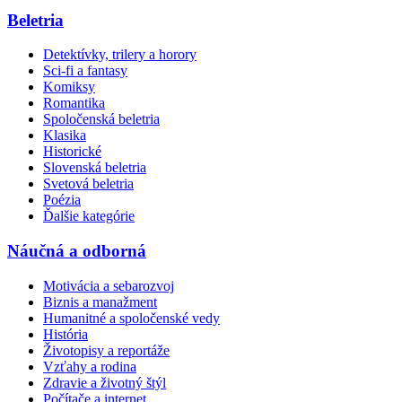
Beletria
Detektívky, trilery a horory
Sci-fi a fantasy
Komiksy
Romantika
Spoločenská beletria
Klasika
Historické
Slovenská beletria
Svetová beletria
Poézia
Ďalšie kategórie
Náučná a odborná
Motivácia a sebarozvoj
Biznis a manažment
Humanitné a spoločenské vedy
História
Životopisy a reportáže
Vzťahy a rodina
Zdravie a životný štýl
Počítače a internet