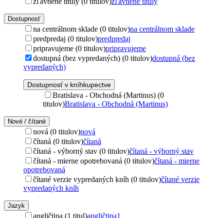
zľavnené tituly (0 titulov)
zľavnené tituly
Dostupnosť
na centrálnom sklade (0 titulov)
na centrálnom sklade
predpredaj (0 titulov)
predpredaj
pripravujeme (0 titulov)
pripravujeme
dostupná (bez vypredaných) (0 titulov)
dostupná (bez
vypredaných)
Dostupnosť v kníhkupectve
Bratislava - Obchodná (Martinus) (0
titulov)
Bratislava - Obchodná (Martinus)
Nové / čítané
nová (0 titulov)
nová
čítaná (0 titulov)
čítaná
čítaná - výborný stav (0 titulov)
čítaná - výborný stav
čítaná - mierne opotrebovaná (0 titulov)
čítaná - mierne
opotrebovaná
čítané verzie vypredaných kníh (0 titulov)
čítané verzie
vypredaných kníh
Jazyk
angličtina (1 titul)
angličtina
1