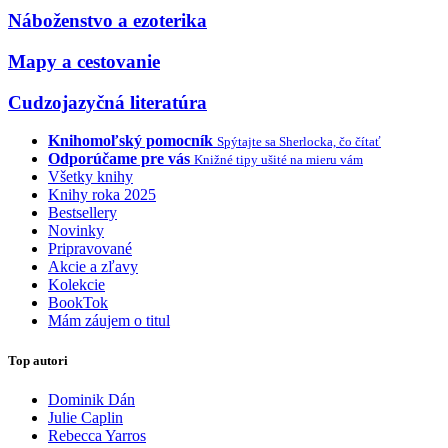
Náboženstvo a ezoterika
Mapy a cestovanie
Cudzojazyčná literatúra
Knihomoľský pomocník
Spýtajte sa Sherlocka, čo čítať
Odporúčame pre vás
Knižné tipy ušité na mieru vám
Všetky knihy
Knihy roka 2025
Bestsellery
Novinky
Pripravované
Akcie a zľavy
Kolekcie
BookTok
Mám záujem o titul
Top autori
Dominik Dán
Julie Caplin
Rebecca Yarros