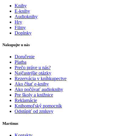
Knihy
E-knihy
Audioknihy
Hry
Filmy
Doplnky
Nakupujte u nás
Doručenie
Platba
Prečo práve u nás?
Najčastejšie otázky
Rezervácia v kníhkupectve
Ako čítať e-knihy
Ako počúvať audioknihy
Pre školy a knižnice
Reklamácie
Knihomoľský pomocník
Odstúpiť od zmluvy
Martinus
Kontakty