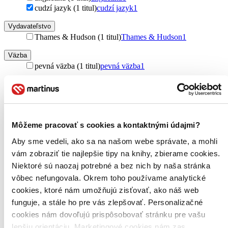
cudzí jazyk (1 titul)
cudzí jazyk
1
Vydavateľstvo
Thames & Hudson (1 titul)
Thames & Hudson
1
Väzba
pevná väzba (1 titul)
pevná väzba
1
Zúžiť výber
Zoradiť
Môžeme pracovať s cookies a kontaktnými údajmi?
Aby sme vedeli, ako sa na našom webe správate, a mohli
vám zobraziť tie najlepšie tipy na knihy, zbierame cookies.
Bestsellery
Top hodnotené
Niektoré sú naozaj potrebné a bez nich by naša stránka
Novinky
vôbec nefungovala. Okrem toho používame analytické
Najdrahšie
cookies, ktoré nám umožňujú zisťovať, ako náš web
Najlacnejšie
Najvyššia zľava
funguje, a stále ho pre vás zlepšovať. Personalizačné
cookies nám dovoľujú prispôsobovať stránku pre vašu
Použité filtre
lepšiu orientáciu. Marketingové cookies nám zas