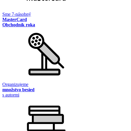
Sme 7-násobný
MasterCard
Obchodník roka
Organizujeme
množstvo besied
s autormi