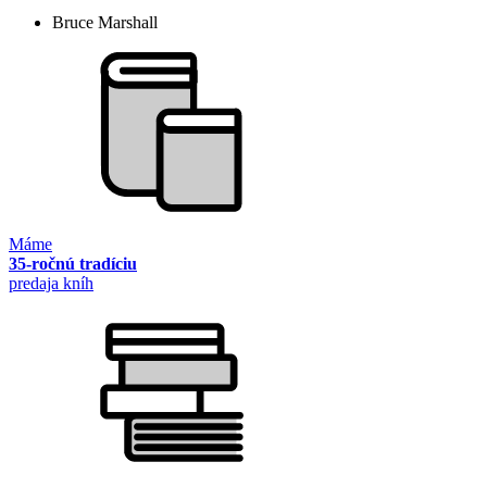
Bruce Marshall
Máme
35-ročnú tradíciu
predaja kníh