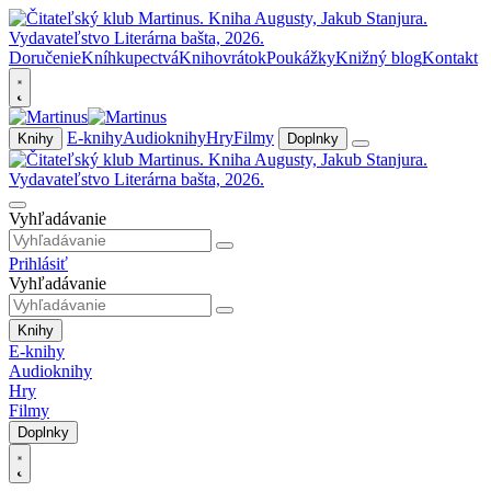
Doručenie
Kníhkupectvá
Knihovrátok
Poukážky
Knižný blog
Kontakt
E-knihy
Audioknihy
Hry
Filmy
Knihy
Doplnky
Vyhľadávanie
Prihlásiť
Vyhľadávanie
Knihy
E-knihy
Audioknihy
Hry
Filmy
Doplnky