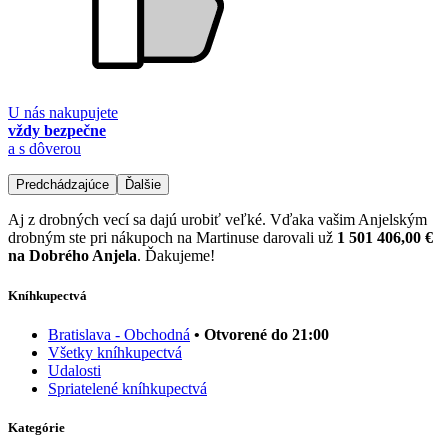
U nás nakupujete
vždy bezpečne
a s dôverou
Predchádzajúce
Ďalšie
Aj z drobných vecí sa dajú urobiť veľké. Vďaka vašim Anjelským
drobným ste pri nákupoch na Martinuse darovali už
1 501 406,00 €
na Dobrého Anjela
. Ďakujeme!
Kníhkupectvá
Bratislava - Obchodná
• Otvorené do 21:00
Všetky kníhkupectvá
Udalosti
Spriatelené kníhkupectvá
Kategórie