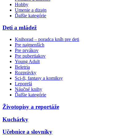
Hobby
Umenie a dizajn
Ďalšie kategórie
Deti a mládež
Knihorad – poradca kníh pre deti
Pre najmenších
Pre prvákov
Pre pubertiakov
Young Adult
Beletria
Rozprávky
Sci-fi, fantasy a komiksy
Leporelá
Náučné knihy
Ďalšie kategórie
Životopisy a reportáže
Kuchárky
Učebnice a slovníky