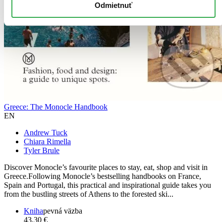
Odmietnuť
Greece: The Monocle Handbook
EN
Andrew Tuck
Chiara Rimella
Tyler Brule
Discover Monocle’s favourite places to stay, eat, shop and visit in
Greece.Following Monocle’s bestselling handbooks on France,
Spain and Portugal, this practical and inspirational guide takes you
from the bustling streets of Athens to the forested ski...
Kniha
pevná väzba
43,30 €