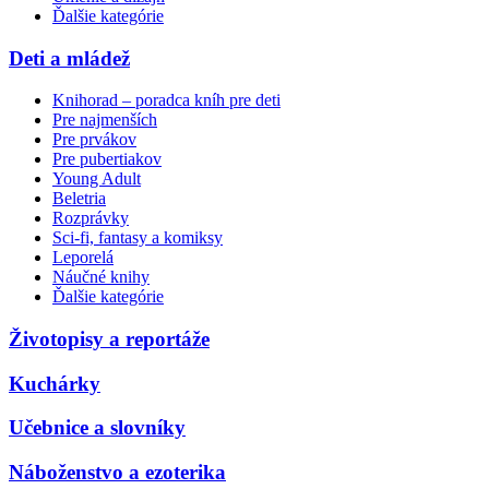
Ďalšie kategórie
Deti a mládež
Knihorad – poradca kníh pre deti
Pre najmenších
Pre prvákov
Pre pubertiakov
Young Adult
Beletria
Rozprávky
Sci-fi, fantasy a komiksy
Leporelá
Náučné knihy
Ďalšie kategórie
Životopisy a reportáže
Kuchárky
Učebnice a slovníky
Náboženstvo a ezoterika