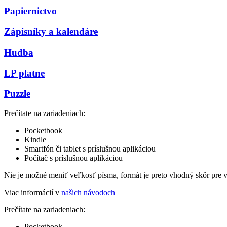
Papiernictvo
Zápisníky a kalendáre
Hudba
LP platne
Puzzle
Prečítate na zariadeniach:
Pocketbook
Kindle
Smartfón či tablet s príslušnou aplikáciou
Počítač s príslušnou aplikáciou
Nie je možné meniť veľkosť písma, formát je preto vhodný skôr pre 
Viac informácií v
našich návodoch
Prečítate na zariadeniach:
Pocketbook