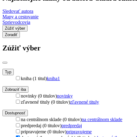
Sledovať autora
Mapy a cestovanie
Sprievodcovia
Zúžiť výber
Zoradiť
Zúžiť výber
Typ
kniha (1 titul)
kniha
1
Zobraziť iba
novinky (0 titulov)
novinky
zľavnené tituly (0 titulov)
zľavnené tituly
Dostupnosť
na centrálnom sklade (0 titulov)
na centrálnom sklade
predpredaj (0 titulov)
predpredaj
pripravujeme (0 titulov)
pripravujeme