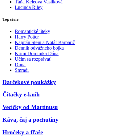
Táňa Keleová Vasilková
Lucinda Riley
Top série
Romantické úteky
Harry Potter
Kapitán Stein a Notár Barbarič
Denník odvážneho bojka
Krimi Dominika Dána
Učím sa rozprávať
Duna
Smradi
Darčekové poukážky
Čítačky e-kníh
Vecičky od Martinusu
Káva, čaj a pochutiny
Hrnčeky a fľaše