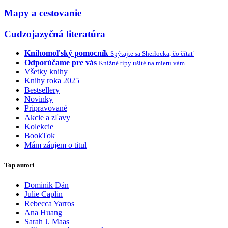
Mapy a cestovanie
Cudzojazyčná literatúra
Knihomoľský pomocník
Spýtajte sa Sherlocka, čo čítať
Odporúčame pre vás
Knižné tipy ušité na mieru vám
Všetky knihy
Knihy roka 2025
Bestsellery
Novinky
Pripravované
Akcie a zľavy
Kolekcie
BookTok
Mám záujem o titul
Top autori
Dominik Dán
Julie Caplin
Rebecca Yarros
Ana Huang
Sarah J. Maas