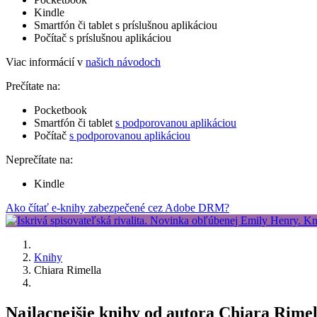
Kindle
Smartfón či tablet s príslušnou aplikáciou
Počítač s príslušnou aplikáciou
Viac informácií v
našich návodoch
Prečítate na:
Pocketbook
Smartfón či tablet
s podporovanou aplikáciou
Počítač
s podporovanou aplikáciou
Neprečítate na:
Kindle
Ako čítať e-knihy zabezpečené cez Adobe DRM?
Knihy
Chiara Rimella
Najlacnejšie knihy od autora Chiara Rime