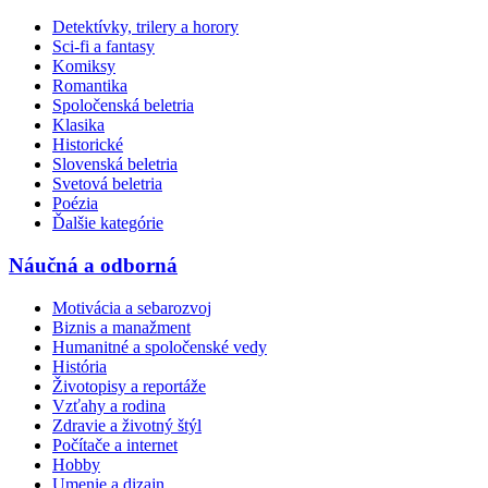
Detektívky, trilery a horory
Sci-fi a fantasy
Komiksy
Romantika
Spoločenská beletria
Klasika
Historické
Slovenská beletria
Svetová beletria
Poézia
Ďalšie kategórie
Náučná a odborná
Motivácia a sebarozvoj
Biznis a manažment
Humanitné a spoločenské vedy
História
Životopisy a reportáže
Vzťahy a rodina
Zdravie a životný štýl
Počítače a internet
Hobby
Umenie a dizajn