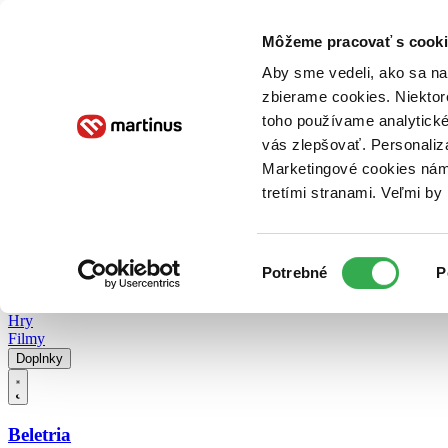
Doručenie
Kníhkupectvá
Knihovrátok
Poukážky
Knižný blog
Kontakt
Môžeme pracovať s cooki
Aby sme vedeli, ako sa na 
zbierame cookies. Niektor
E-knihy
Audioknihy
Hry
Filmy
Knihy
Doplnky
toho používame analytické
vás zlepšovať. Personaliz
Vyhľadávanie
Marketingové cookies nám 
tretími stranami. Veľmi b
Prihlásiť
Vyhľadávanie
Výber
Knihy
Potrebné
P
súhlasu
E-knihy
Audioknihy
Hry
Filmy
Doplnky
Beletria