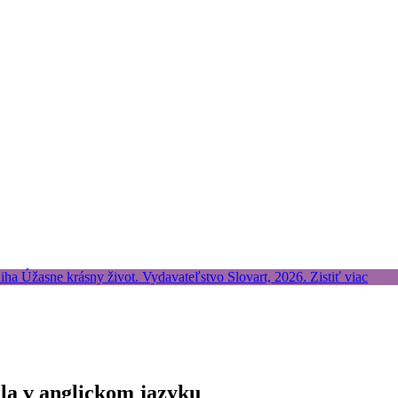
lla v anglickom jazyku