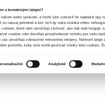
es a kontaktnými údajmi?
našom webe správate, a mohli vám zobraziť tie najlepšie tipy n
é sú naozaj potrebné a bez nich by naša stránka vôbec nefung
 cookies, ktoré nám umožňujú zisťovať, ako náš web funguje, a 
ačné cookies nám dovoľujú prispôsobovať stránku pre vašu lepši
zas umožňujú zobrazenie relevantnej reklamy. Niektoré údaje z
y nám pomohlo, keby sme mohli používať všetky tieto cookies. 
ersonalizačné
Analytické
Marketi