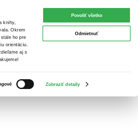
Povoliť všetko
a knihy,
ovala. Okrem
Odmietnuť
stále ho pre
u orientáciu.
dieľame aj s
Ďakujeme!
ngové
Zobraziť detaily