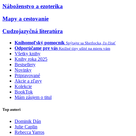
Náboženstvo a ezoterika
Mapy a cestovanie
Cudzojazyčná literatúra
Knihomoľský pomocník
Spýtajte sa Sherlocka, čo čítať
Odporúčame pre vás
Knižné tipy ušité na mieru vám
Všetky knihy
Knihy roka 2025
Bestsellery
Novinky
Pripravované
Akcie a zľavy
Kolekcie
BookTok
Mám záujem o titul
Top autori
Dominik Dán
Julie Caplin
Rebecca Yarros