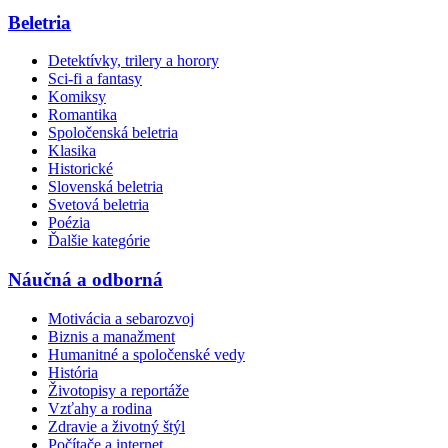
Beletria
Detektívky, trilery a horory
Sci-fi a fantasy
Komiksy
Romantika
Spoločenská beletria
Klasika
Historické
Slovenská beletria
Svetová beletria
Poézia
Ďalšie kategórie
Náučná a odborná
Motivácia a sebarozvoj
Biznis a manažment
Humanitné a spoločenské vedy
História
Životopisy a reportáže
Vzťahy a rodina
Zdravie a životný štýl
Počítače a internet