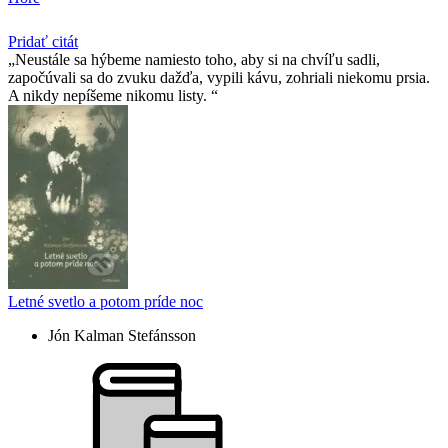
Pridať citát
Neustále sa hýbeme namiesto toho, aby si na chvíľu sadli,
započúvali sa do zvuku dažďa, vypili kávu, zohriali niekomu prsia.
A nikdy nepíšeme nikomu listy.
Letné svetlo a potom príde noc
Jón Kalman Stefánsson