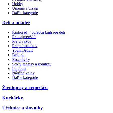
Hobby
Umenie a dizajn
Ďalšie kategórie
Deti a mládež
Knihorad – poradca kníh pre deti
Pre najmenších
Pre prvákov
Pre pubertiakov
Young Adult
Beletria
Rozprávky
Sci-fi, fantasy a komiksy
Leporelá
Náučné knihy
Ďalšie kategórie
Životopisy a reportáže
Kuchárky
Učebnice a slovníky