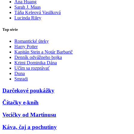
Ana Huang
Sarah J. Maas
Táňa Keleová Vasilková
Lucinda Riley
Top série
Romantické úteky
Harry Potter
Kapitán Stein a Notár Barbarič
Denník odvážneho bojka
Krimi Dominika Dána
Učím sa rozprávať
Duna
Smradi
Darčekové poukážky
Čítačky e-kníh
Vecičky od Martinusu
Káva, čaj a pochutiny