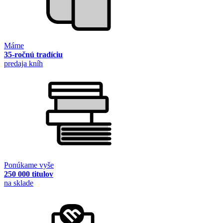
Máme
35-ročnú tradíciu
predaja kníh
Ponúkame vyše
250 000 titulov
na sklade