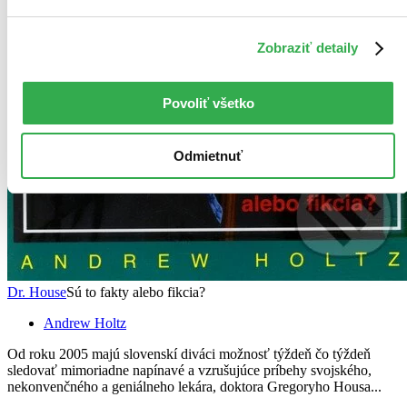
Zobraziť detaily
Povoliť všetko
Odmietnuť
Dr. House
Sú to fakty alebo fikcia?
Andrew Holtz
Od roku 2005 majú slovenskí diváci možnosť týždeň čo týždeň
sledovať mimoriadne napínavé a vzrušujúce príbehy svojského,
nekonvenčného a geniálneho lekára, doktora Gregoryho Housa...