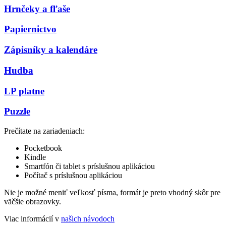
Hrnčeky a fľaše
Papiernictvo
Zápisníky a kalendáre
Hudba
LP platne
Puzzle
Prečítate na zariadeniach:
Pocketbook
Kindle
Smartfón či tablet s príslušnou aplikáciou
Počítač s príslušnou aplikáciou
Nie je možné meniť veľkosť písma, formát je preto vhodný skôr pre
väčšie obrazovky.
Viac informácií v
našich návodoch