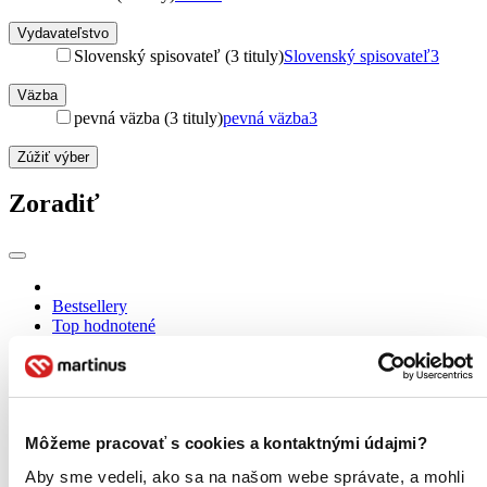
Vydavateľstvo
Slovenský spisovateľ (3 tituly)
Slovenský spisovateľ
3
Väzba
pevná väzba (3 tituly)
pevná väzba
3
Zúžiť výber
Zoradiť
Bestsellery
Top hodnotené
Novinky
Najdrahšie
Najlacnejšie
Najvyššia zľava
Môžeme pracovať s cookies a kontaktnými údajmi?
Použité filtre
Aby sme vedeli, ako sa na našom webe správate, a mohli
Zrušiť filtre