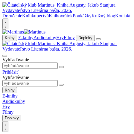
Doručenie
Kníhkupectvá
Knihovrátok
Poukážky
Knižný blog
Kontakt
E-knihy
Audioknihy
Hry
Filmy
Knihy
Doplnky
Vyhľadávanie
Prihlásiť
Vyhľadávanie
Knihy
E-knihy
Audioknihy
Hry
Filmy
Doplnky