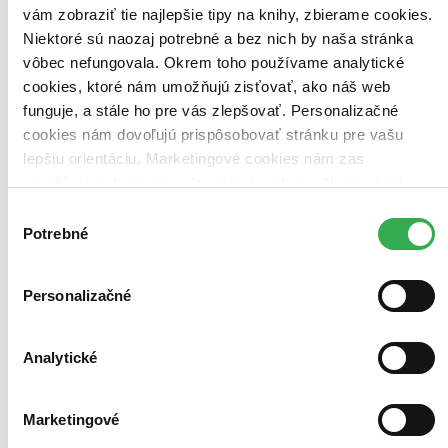
Prekladateľ Vladimír Hübner
vám zobraziť tie najlepšie tipy na knihy, zbierame cookies.
Niektoré sú naozaj potrebné a bez nich by naša stránka
vôbec nefungovala. Okrem toho používame analytické
cookies, ktoré nám umožňujú zisťovať, ako náš web
funguje, a stále ho pre vás zlepšovať. Personalizačné
cookies nám dovoľujú prispôsobovať stránku pre vašu
lepšiu orientáciu. Marketingové cookies nám zas
umožňujú zobrazenie relevantnej reklamy. Niektoré údaje
zdieľame aj s tretími stranami. Veľmi by nám pomohlo,
Výber
keby sme mohli používať všetky tieto cookies. Ďakujeme!
Potrebné
súhlasu
Personalizačné
Analytické
Marketingové