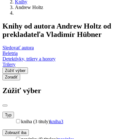
Knihy
Andrew Holtz
Knihy od autora Andrew Holtz od
prekladateľa Vladimír Hübner
Sledovať autora
Beletria
Detektívky, trilery a horory
Trilery
Zúžiť výber
Zoradiť
Zúžiť výber
Typ
kniha (3 tituly)
kniha
3
Zobraziť iba