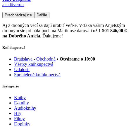
a s dôverou
Predchádzajúce
Ďalšie
Aj z drobných vecí sa dajú urobiť veľké. Vďaka vašim Anjelským
drobným ste pri nákupoch na Martinuse darovali už
1 501 846,00 €
na Dobrého Anjela
. Ďakujeme!
Kníhkupectvá
Bratislava - Obchodná
• Otvárame o 10:00
Všetky kníhkupectvá
Udalosti
Spriatelené kníhkupectvá
Kategórie
Knihy
E-knihy
Audioknihy
Hry
Filmy
Doplnky