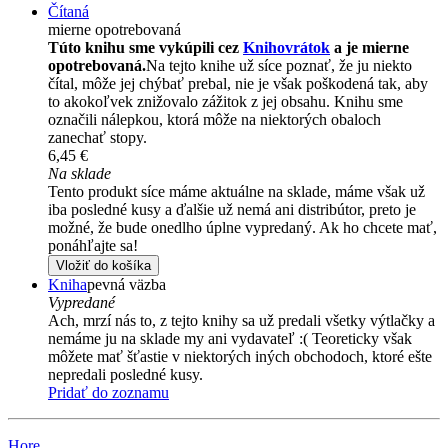
Čítaná
mierne opotrebovaná
Túto knihu sme vykúpili cez
Knihovrátok
a je mierne
opotrebovaná.
Na tejto knihe už síce poznať, že ju niekto
čítal, môže jej chýbať prebal, nie je však poškodená tak, aby
to akokoľvek znižovalo zážitok z jej obsahu. Knihu sme
označili nálepkou, ktorá môže na niektorých obaloch
zanechať stopy.
6,45 €
Na sklade
Tento produkt síce máme aktuálne na sklade, máme však už
iba posledné kusy a ďalšie už nemá ani distribútor, preto je
možné, že bude onedlho úplne vypredaný. Ak ho chcete mať,
ponáhľajte sa!
Vložiť do košíka
Kniha
pevná väzba
Vypredané
Ach, mrzí nás to, z tejto knihy sa už predali všetky výtlačky a
nemáme ju na sklade my ani vydavateľ :( Teoreticky však
môžete mať šťastie v niektorých iných obchodoch, ktoré ešte
nepredali posledné kusy.
Pridať do zoznamu
Hore