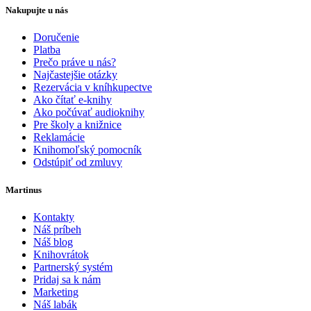
Nakupujte u nás
Doručenie
Platba
Prečo práve u nás?
Najčastejšie otázky
Rezervácia v kníhkupectve
Ako čítať e-knihy
Ako počúvať audioknihy
Pre školy a knižnice
Reklamácie
Knihomoľský pomocník
Odstúpiť od zmluvy
Martinus
Kontakty
Náš príbeh
Náš blog
Knihovrátok
Partnerský systém
Pridaj sa k nám
Marketing
Náš labák