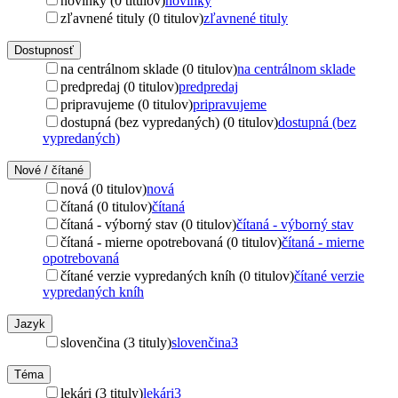
novinky (0 titulov)
novinky
zľavnené tituly (0 titulov)
zľavnené tituly
Dostupnosť
na centrálnom sklade (0 titulov)
na centrálnom sklade
predpredaj (0 titulov)
predpredaj
pripravujeme (0 titulov)
pripravujeme
dostupná (bez vypredaných) (0 titulov)
dostupná (bez
vypredaných)
Nové / čítané
nová (0 titulov)
nová
čítaná (0 titulov)
čítaná
čítaná - výborný stav (0 titulov)
čítaná - výborný stav
čítaná - mierne opotrebovaná (0 titulov)
čítaná - mierne
opotrebovaná
čítané verzie vypredaných kníh (0 titulov)
čítané verzie
vypredaných kníh
Jazyk
slovenčina (3 tituly)
slovenčina
3
Téma
lekári (3 tituly)
lekári
3