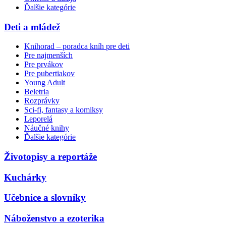
Ďalšie kategórie
Deti a mládež
Knihorad – poradca kníh pre deti
Pre najmenších
Pre prvákov
Pre pubertiakov
Young Adult
Beletria
Rozprávky
Sci-fi, fantasy a komiksy
Leporelá
Náučné knihy
Ďalšie kategórie
Životopisy a reportáže
Kuchárky
Učebnice a slovníky
Náboženstvo a ezoterika