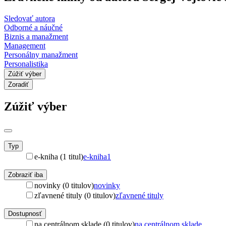
Sledovať autora
Odborné a náučné
Biznis a manažment
Management
Personálny manažment
Personalistika
Zúžiť výber
Zoradiť
Zúžiť výber
Typ
e-kniha (1 titul)
e-kniha
1
Zobraziť iba
novinky (0 titulov)
novinky
zľavnené tituly (0 titulov)
zľavnené tituly
Dostupnosť
na centrálnom sklade (0 titulov)
na centrálnom sklade