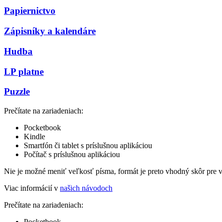
Papiernictvo
Zápisníky a kalendáre
Hudba
LP platne
Puzzle
Prečítate na zariadeniach:
Pocketbook
Kindle
Smartfón či tablet s príslušnou aplikáciou
Počítač s príslušnou aplikáciou
Nie je možné meniť veľkosť písma, formát je preto vhodný skôr pre 
Viac informácií v
našich návodoch
Prečítate na zariadeniach:
Pocketbook