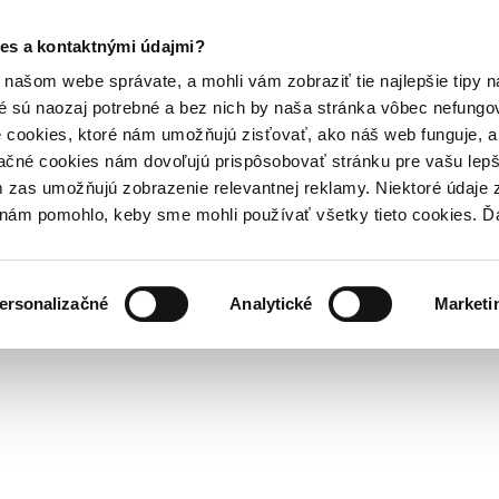
es a kontaktnými údajmi?
našom webe správate, a mohli vám zobraziť tie najlepšie tipy n
é sú naozaj potrebné a bez nich by naša stránka vôbec nefung
 cookies, ktoré nám umožňujú zisťovať, ako náš web funguje, a 
ačné cookies nám dovoľujú prispôsobovať stránku pre vašu lepši
zas umožňujú zobrazenie relevantnej reklamy. Niektoré údaje z
y nám pomohlo, keby sme mohli používať všetky tieto cookies. 
ersonalizačné
Analytické
Marketi