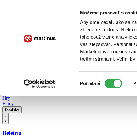
Doručenie
Kníhkupectvá
Knihovrátok
Poukážky
Knižný blog
Kontakt
Môžeme pracovať s cooki
Aby sme vedeli, ako sa na 
zbierame cookies. Niektor
E-knihy
Audioknihy
Hry
Filmy
Knihy
Doplnky
toho používame analytické
vás zlepšovať. Personaliz
Vyhľadávanie
Marketingové cookies nám 
tretími stranami. Veľmi b
Prihlásiť
Vyhľadávanie
Výber
Knihy
Potrebné
P
súhlasu
E-knihy
Audioknihy
Hry
Filmy
Doplnky
Beletria