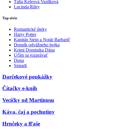
Táňa Keleová Vasilková
Lucinda Riley
Top série
Romantické úteky
Harry Potter
Kapitán Stein a Notár Barbarič
Denník odvážneho bojka
Krimi Dominika Dána
Učím sa rozprávať
Duna
Smradi
Darčekové poukážky
Čítačky e-kníh
Vecičky od Martinusu
Káva, čaj a pochutiny
Hrnčeky a fľaše