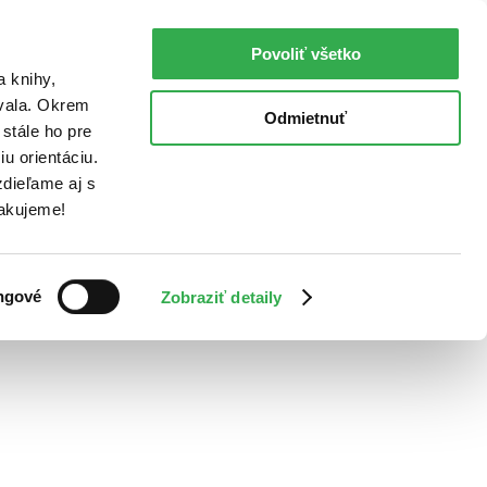
Povoliť všetko
a knihy,
ovala. Okrem
Odmietnuť
stále ho pre
u orientáciu.
dieľame aj s
Ďakujeme!
ngové
Zobraziť detaily