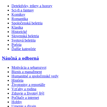
Detektívky, trilery a horory
Sci-fi a fantasy
Komiksy
Romantika
Spoločenská beletria
Klasika
Historické
Slovenská beletria
Svetová beletria
Poézia
Ďalšie kategórie
Náučná a odborná
Motivácia a sebarozvoj
Biznis a manažment
Humanitné a spoločenské vedy
História
Životopisy a reportáže
Vzťahy a rodina
Zdravie a životný štýl
Počítače a internet
Hobby
Umenie a dizajn