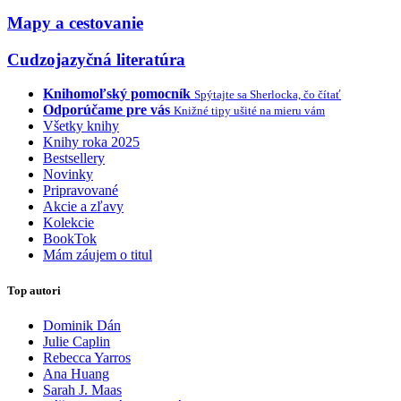
Mapy a cestovanie
Cudzojazyčná literatúra
Knihomoľský pomocník
Spýtajte sa Sherlocka, čo čítať
Odporúčame pre vás
Knižné tipy ušité na mieru vám
Všetky knihy
Knihy roka 2025
Bestsellery
Novinky
Pripravované
Akcie a zľavy
Kolekcie
BookTok
Mám záujem o titul
Top autori
Dominik Dán
Julie Caplin
Rebecca Yarros
Ana Huang
Sarah J. Maas