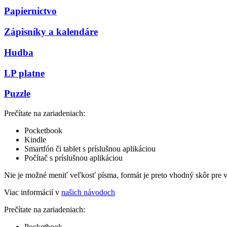
Papiernictvo
Zápisníky a kalendáre
Hudba
LP platne
Puzzle
Prečítate na zariadeniach:
Pocketbook
Kindle
Smartfón či tablet s príslušnou aplikáciou
Počítač s príslušnou aplikáciou
Nie je možné meniť veľkosť písma, formát je preto vhodný skôr pre 
Viac informácií v
našich návodoch
Prečítate na zariadeniach:
Pocketbook