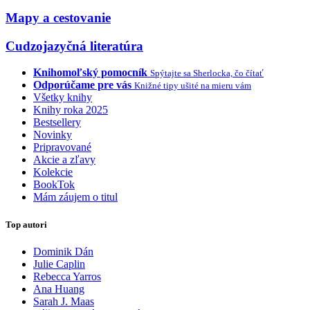
Mapy a cestovanie
Cudzojazyčná literatúra
Knihomoľský pomocník
Spýtajte sa Sherlocka, čo čítať
Odporúčame pre vás
Knižné tipy ušité na mieru vám
Všetky knihy
Knihy roka 2025
Bestsellery
Novinky
Pripravované
Akcie a zľavy
Kolekcie
BookTok
Mám záujem o titul
Top autori
Dominik Dán
Julie Caplin
Rebecca Yarros
Ana Huang
Sarah J. Maas