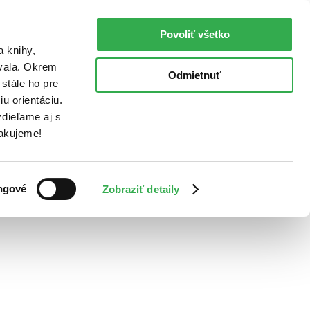
Povoliť všetko
a knihy,
ovala. Okrem
Odmietnuť
stále ho pre
u orientáciu.
dieľame aj s
Ďakujeme!
ngové
Zobraziť detaily