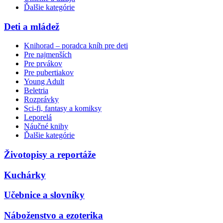
Ďalšie kategórie
Deti a mládež
Knihorad – poradca kníh pre deti
Pre najmenších
Pre prvákov
Pre pubertiakov
Young Adult
Beletria
Rozprávky
Sci-fi, fantasy a komiksy
Leporelá
Náučné knihy
Ďalšie kategórie
Životopisy a reportáže
Kuchárky
Učebnice a slovníky
Náboženstvo a ezoterika