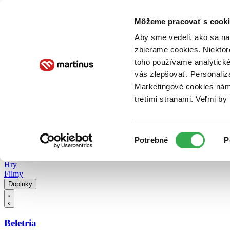
Doručenie
Kníhkupectvá
Knihovrátok
Poukážky
Knižný blog
Kontakt
Môžeme pracovať s cooki
Aby sme vedeli, ako sa na 
zbierame cookies. Niektor
E-knihy
Audioknihy
Hry
Filmy
Knihy
Doplnky
toho používame analytické
vás zlepšovať. Personaliz
Vyhľadávanie
Marketingové cookies nám 
tretími stranami. Veľmi b
Prihlásiť
Vyhľadávanie
Výber
Knihy
Potrebné
P
súhlasu
E-knihy
Audioknihy
Hry
Filmy
Doplnky
Beletria