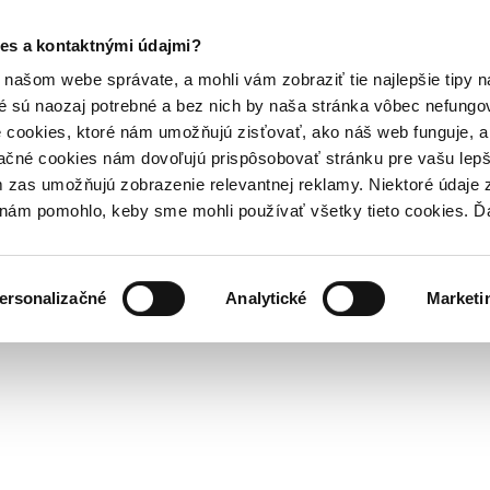
es a kontaktnými údajmi?
našom webe správate, a mohli vám zobraziť tie najlepšie tipy n
é sú naozaj potrebné a bez nich by naša stránka vôbec nefung
 cookies, ktoré nám umožňujú zisťovať, ako náš web funguje, a 
ačné cookies nám dovoľujú prispôsobovať stránku pre vašu lepši
zas umožňujú zobrazenie relevantnej reklamy. Niektoré údaje z
y nám pomohlo, keby sme mohli používať všetky tieto cookies. 
ersonalizačné
Analytické
Marketi