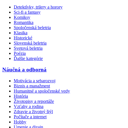
Detektívky, trilery a horory
Sci-fi a fantasy
Komiksy
Romantika
Spoločenská beletria
Klasika
Historické
Slovenská beletria
Svetová beletria
Poézia
Ďalšie kategórie
Náučná a odborná
Motivácia a sebarozvoj
Biznis a manažment
Humanitné a spoločenské vedy
História
Životopisy a reportáže
Vzťahy a rodina
Zdravie a životný štýl
Počítače a internet
Hobby
Umenie a dizajn