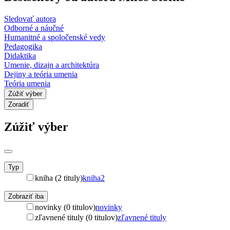
Sledovať autora
Odborné a náučné
Humanitné a spoločenské vedy
Pedagogika
Didaktika
Umenie, dizajn a architektúra
Dejiny a teória umenia
Teória umenia
Zúžiť výber
Zoradiť
Zúžiť výber
Typ
kniha (2 tituly)
kniha
2
Zobraziť iba
novinky (0 titulov)
novinky
zľavnené tituly (0 titulov)
zľavnené tituly