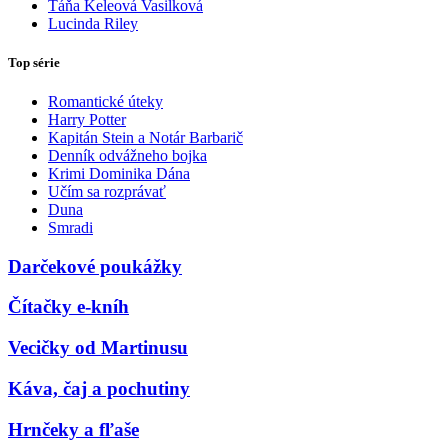
Táňa Keleová Vasilková
Lucinda Riley
Top série
Romantické úteky
Harry Potter
Kapitán Stein a Notár Barbarič
Denník odvážneho bojka
Krimi Dominika Dána
Učím sa rozprávať
Duna
Smradi
Darčekové poukážky
Čítačky e-kníh
Vecičky od Martinusu
Káva, čaj a pochutiny
Hrnčeky a fľaše