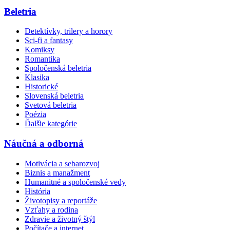
Beletria
Detektívky, trilery a horory
Sci-fi a fantasy
Komiksy
Romantika
Spoločenská beletria
Klasika
Historické
Slovenská beletria
Svetová beletria
Poézia
Ďalšie kategórie
Náučná a odborná
Motivácia a sebarozvoj
Biznis a manažment
Humanitné a spoločenské vedy
História
Životopisy a reportáže
Vzťahy a rodina
Zdravie a životný štýl
Počítače a internet