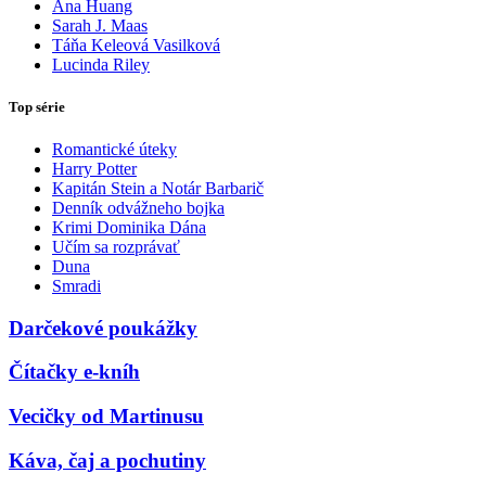
Ana Huang
Sarah J. Maas
Táňa Keleová Vasilková
Lucinda Riley
Top série
Romantické úteky
Harry Potter
Kapitán Stein a Notár Barbarič
Denník odvážneho bojka
Krimi Dominika Dána
Učím sa rozprávať
Duna
Smradi
Darčekové poukážky
Čítačky e-kníh
Vecičky od Martinusu
Káva, čaj a pochutiny