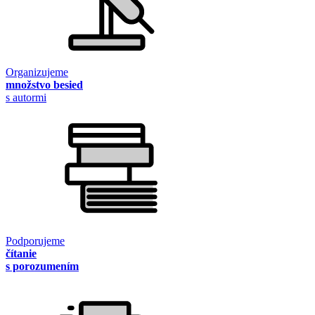
Organizujeme
množstvo besied
s autormi
Podporujeme
čítanie
s porozumením