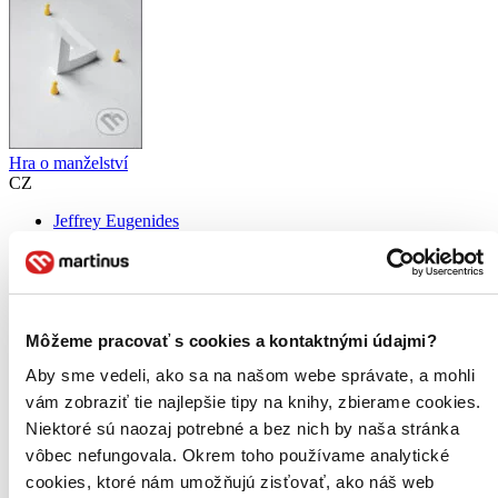
Hra o manželství
CZ
Jeffrey Eugenides
Vysokoškolský milostný trojúhelník v podání držitele Pulitzerovy
ceny. Madeleine Hannaová je svědomitá anglická studentka, která
trochu zaspala dobu. Zatímco počátkem osmdesátých let všichni
čtou Derridu, ona se šťastně noří do díla Jane Austenové...
Môžeme pracovať s cookies a kontaktnými údajmi?
Čítaná
Aby sme vedeli, ako sa na našom webe správate, a mohli
výborný stav
Túto knihu sme vykúpili cez
Knihovrátok
a je vo
vám zobraziť tie najlepšie tipy na knihy, zbierame cookies.
výbornom stave.
Rozdiel medzi touto knihou a novou by ste
Niektoré sú naozaj potrebné a bez nich by naša stránka
asi ani nespoznali. Knihu sme označili nálepkou, ktorá môže
vôbec nefungovala. Okrem toho používame analytické
na niektorých obaloch zanechať stopy.
9,60 €
cookies, ktoré nám umožňujú zisťovať, ako náš web
Na sklade