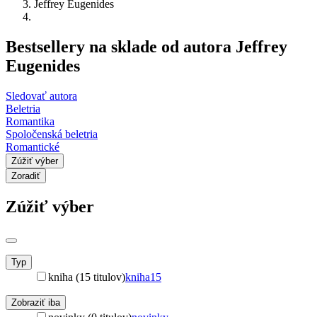
Jeffrey Eugenides
Bestsellery na sklade od autora Jeffrey
Eugenides
Sledovať autora
Beletria
Romantika
Spoločenská beletria
Romantické
Zúžiť výber
Zoradiť
Zúžiť výber
Typ
kniha (15 titulov)
kniha
15
Zobraziť iba