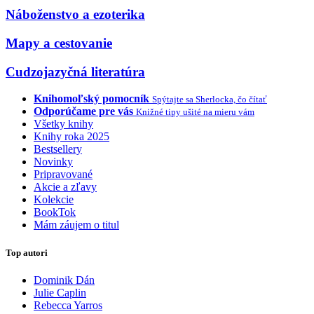
Náboženstvo a ezoterika
Mapy a cestovanie
Cudzojazyčná literatúra
Knihomoľský pomocník
Spýtajte sa Sherlocka, čo čítať
Odporúčame pre vás
Knižné tipy ušité na mieru vám
Všetky knihy
Knihy roka 2025
Bestsellery
Novinky
Pripravované
Akcie a zľavy
Kolekcie
BookTok
Mám záujem o titul
Top autori
Dominik Dán
Julie Caplin
Rebecca Yarros