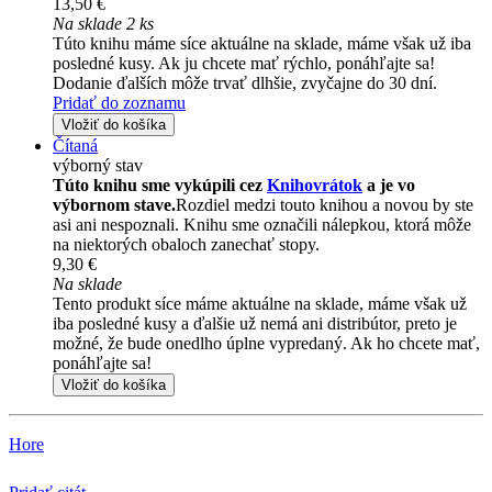
13,50 €
Na sklade 2 ks
Túto knihu máme síce aktuálne na sklade, máme však už iba
posledné kusy. Ak ju chcete mať rýchlo, ponáhľajte sa!
Dodanie ďalších môže trvať dlhšie, zvyčajne do 30 dní.
Pridať do zoznamu
Vložiť do košíka
Čítaná
výborný stav
Túto knihu sme vykúpili cez
Knihovrátok
a je vo
výbornom stave.
Rozdiel medzi touto knihou a novou by ste
asi ani nespoznali. Knihu sme označili nálepkou, ktorá môže
na niektorých obaloch zanechať stopy.
9,30 €
Na sklade
Tento produkt síce máme aktuálne na sklade, máme však už
iba posledné kusy a ďalšie už nemá ani distribútor, preto je
možné, že bude onedlho úplne vypredaný. Ak ho chcete mať,
ponáhľajte sa!
Vložiť do košíka
Hore