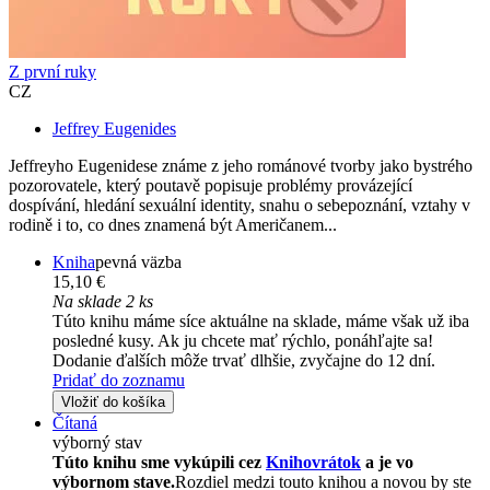
Z první ruky
CZ
Jeffrey Eugenides
Jeffreyho Eugenidese známe z jeho románové tvorby jako bystrého
pozorovatele, který poutavě popisuje problémy provázející
dospívání, hledání sexuální identity, snahu o sebepoznání, vztahy v
rodině i to, co dnes znamená být Američanem...
Kniha
pevná väzba
15,10 €
Na sklade 2 ks
Túto knihu máme síce aktuálne na sklade, máme však už iba
posledné kusy. Ak ju chcete mať rýchlo, ponáhľajte sa!
Dodanie ďalších môže trvať dlhšie, zvyčajne do 12 dní.
Pridať do zoznamu
Vložiť do košíka
Čítaná
výborný stav
Túto knihu sme vykúpili cez
Knihovrátok
a je vo
výbornom stave.
Rozdiel medzi touto knihou a novou by ste