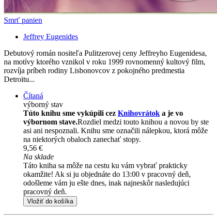
Smrť panien
Jeffrey Eugenides
Debutový román nositeľa Pulitzerovej ceny Jeffreyho Eugenidesa,
na motívy ktorého vznikol v roku 1999 rovnomenný kultový film,
rozvíja príbeh rodiny Lisbonovcov z pokojného predmestia
Detroitu...
Čítaná
výborný stav
Túto knihu sme vykúpili cez
Knihovrátok
a je vo
výbornom stave.
Rozdiel medzi touto knihou a novou by ste
asi ani nespoznali. Knihu sme označili nálepkou, ktorá môže
na niektorých obaloch zanechať stopy.
9,56 €
Na sklade
Táto kniha sa môže na cestu ku vám vybrať prakticky
okamžite! Ak si ju objednáte do 13:00 v pracovný deň,
odošleme vám ju ešte dnes, inak najneskôr nasledujúci
pracovný deň.
Vložiť do košíka