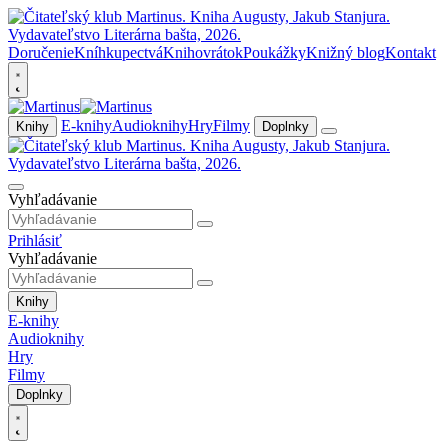
Doručenie
Kníhkupectvá
Knihovrátok
Poukážky
Knižný blog
Kontakt
E-knihy
Audioknihy
Hry
Filmy
Knihy
Doplnky
Vyhľadávanie
Prihlásiť
Vyhľadávanie
Knihy
E-knihy
Audioknihy
Hry
Filmy
Doplnky