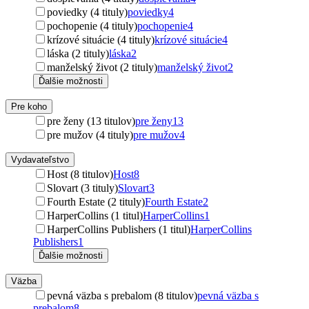
poviedky (4 tituly)
poviedky
4
pochopenie (4 tituly)
pochopenie
4
krízové situácie (4 tituly)
krízové situácie
4
láska (2 tituly)
láska
2
manželský život (2 tituly)
manželský život
2
Ďalšie možnosti
Pre koho
pre ženy (13 titulov)
pre ženy
13
pre mužov (4 tituly)
pre mužov
4
Vydavateľstvo
Host (8 titulov)
Host
8
Slovart (3 tituly)
Slovart
3
Fourth Estate (2 tituly)
Fourth Estate
2
HarperCollins (1 titul)
HarperCollins
1
HarperCollins Publishers (1 titul)
HarperCollins
Publishers
1
Ďalšie možnosti
Väzba
pevná väzba s prebalom (8 titulov)
pevná väzba s
prebalom
8