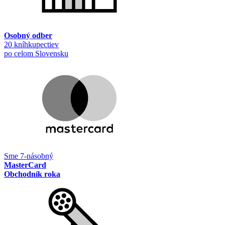
Osobný odber
20 kníhkupectiev
po celom Slovensku
Sme 7-násobný
MasterCard
Obchodník roka