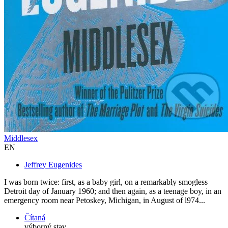
Middlesex
EN
Jeffrey Eugenides
I was born twice: first, as a baby girl, on a remarkably smogless
Detroit day of January 1960; and then again, as a teenage boy, in an
emergency room near Petoskey, Michigan, in August of l974...
Čítaná
výborný stav