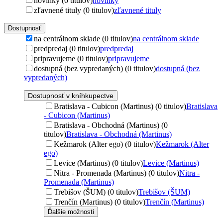
novinky (0 titulov)
novinky
zľavnené tituly (0 titulov)
zľavnené tituly
Dostupnosť
na centrálnom sklade (0 titulov)
na centrálnom sklade
predpredaj (0 titulov)
predpredaj
pripravujeme (0 titulov)
pripravujeme
dostupná (bez vypredaných) (0 titulov)
dostupná (bez
vypredaných)
Dostupnosť v kníhkupectve
Bratislava - Cubicon (Martinus) (0 titulov)
Bratislava
- Cubicon (Martinus)
Bratislava - Obchodná (Martinus) (0
titulov)
Bratislava - Obchodná (Martinus)
Kežmarok (Alter ego) (0 titulov)
Kežmarok (Alter
ego)
Levice (Martinus) (0 titulov)
Levice (Martinus)
Nitra - Promenada (Martinus) (0 titulov)
Nitra -
Promenada (Martinus)
Trebišov (ŠUM) (0 titulov)
Trebišov (ŠUM)
Trenčín (Martinus) (0 titulov)
Trenčín (Martinus)
Ďalšie možnosti