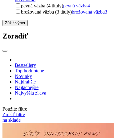
pevná väzba (4 tituly)
pevná väzba
4
brožovaná väzba (3 tituly)
brožovaná väzba
3
Zúžiť výber
Zoradiť
Bestsellery
Top hodnotené
Novinky
Najdrahšie
Najlacnejšie
Najvyššia zľava
Použité filtre
Zrušiť filtre
na sklade