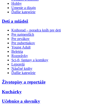
Hobby
Umenie a dizajn
Ďalšie kategórie
Deti a mládež
Knihorad – poradca kníh pre deti
Pre najmenších
Pre prvákov
Pre pubertiakov
Young Adult
Beletria
Rozprávky
Sci-fi, fantasy a komiksy
Leporelá
Náučné knihy
Ďalšie kategórie
Životopisy a reportáže
Kuchárky
Učebnice a slovníky