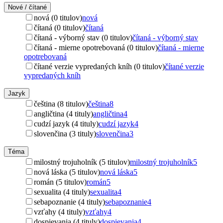
Nové / čítané
nová (0 titulov)
nová
čítaná (0 titulov)
čítaná
čítaná - výborný stav (0 titulov)
čítaná - výborný stav
čítaná - mierne opotrebovaná (0 titulov)
čítaná - mierne
opotrebovaná
čítané verzie vypredaných kníh (0 titulov)
čítané verzie
vypredaných kníh
Jazyk
čeština (8 titulov)
čeština
8
angličtina (4 tituly)
angličtina
4
cudzí jazyk (4 tituly)
cudzí jazyk
4
slovenčina (3 tituly)
slovenčina
3
Téma
milostný trojuholník (5 titulov)
milostný trojuholník
5
nová láska (5 titulov)
nová láska
5
román (5 titulov)
román
5
sexualita (4 tituly)
sexualita
4
sebapoznanie (4 tituly)
sebapoznanie
4
vzťahy (4 tituly)
vzťahy
4
dospievania (4 tituly)
dospievania
4