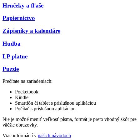
Hrnčeky a fľaše
Papiernictvo
Zápisníky a kalendáre
Hudba
LP platne
Puzzle
Prečítate na zariadeniach:
Pocketbook
Kindle
Smartfón či tablet s príslušnou aplikáciou
Počítač s príslušnou aplikáciou
Nie je možné meniť veľkosť písma, formát je preto vhodný skôr pre
väčšie obrazovky.
Viac informácií v
našich návodoch