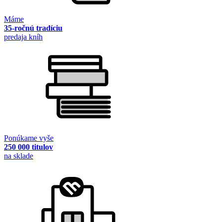
Máme
35-ročnú tradíciu
predaja kníh
Ponúkame vyše
250 000 titulov
na sklade