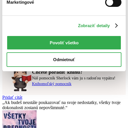
Novinky
Marketingové
Najdrahšie
Najlacnejšie
Najvyššia zľava
Zobraziť detaily
Použité filtre
Zrušiť filtre
najnovšie
Vydavateľstvo St. Martin´s Press
Povoliť všetko
Nebol nájdený
žiadny titul
vyhovujúci zadaným podmienkam.
Skúste prosím zmeniť vyhľadávaný výraz.
Odmietnuť
Chcete poradiť knihu?
Náš pomocník Sherlock vám ju s radosťou vypátra!
Knihomoľský pomocník
Pridať citát
Ak budeš neustále poukazovať na svoje nedostatky, všetky tvoje
dokonalosti zostanú nepovšimnuté.