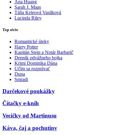
Ana Huang
Sarah J. Maas
Táňa Keleová Vasilková
Lucinda Riley
Top série
Romantické úteky
Harry Potter
Kapitán Stein a Notár Barbarič
Denník odvážneho bojka
Krimi Dominika Dána
Učím sa rozprávať
Duna
Smradi
Darčekové poukážky
Čítačky e-kníh
Vecičky od Martinusu
Káva, čaj a pochutiny