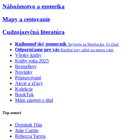
Náboženstvo a ezoterika
Mapy a cestovanie
Cudzojazyčná literatúra
Knihomoľský pomocník
Spýtajte sa Sherlocka, čo čítať
Odporúčame pre vás
Knižné tipy ušité na mieru vám
Všetky knihy
Knihy roka 2025
Bestsellery
Novinky
Pripravované
Akcie a zľavy
Kolekcie
BookTok
Mám záujem o titul
Top autori
Dominik Dán
Julie Caplin
Rebecca Yarros