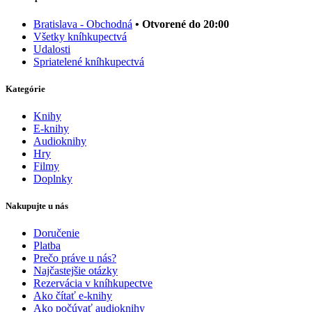
Bratislava - Obchodná
• Otvorené do 20:00
Všetky kníhkupectvá
Udalosti
Spriatelené kníhkupectvá
Kategórie
Knihy
E-knihy
Audioknihy
Hry
Filmy
Doplnky
Nakupujte u nás
Doručenie
Platba
Prečo práve u nás?
Najčastejšie otázky
Rezervácia v kníhkupectve
Ako čítať e-knihy
Ako počúvať audioknihy