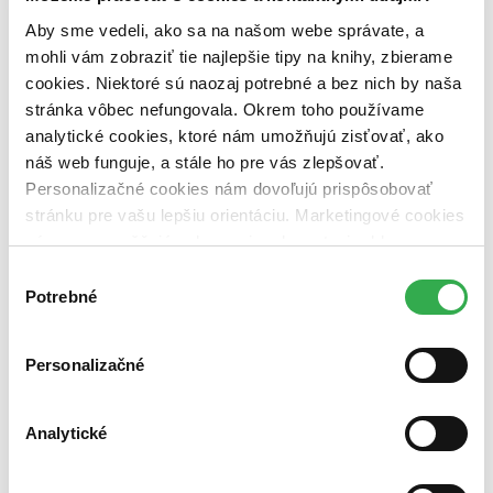
predpredaj (0 titulov)
predpredaj
Aby sme vedeli, ako sa na našom webe správate, a
pripravujeme (0 titulov)
pripravujeme
mohli vám zobraziť tie najlepšie tipy na knihy, zbierame
dostupná (bez vypredaných) (0 titulov)
dostupná (bez
vypredaných)
cookies. Niektoré sú naozaj potrebné a bez nich by naša
stránka vôbec nefungovala. Okrem toho používame
Nové / čítané
analytické cookies, ktoré nám umožňujú zisťovať, ako
nová (0 titulov)
nová
náš web funguje, a stále ho pre vás zlepšovať.
čítaná (0 titulov)
čítaná
čítaná - výborný stav (0 titulov)
čítaná - výborný stav
Personalizačné cookies nám dovoľujú prispôsobovať
čítaná - mierne opotrebovaná (0 titulov)
čítaná - mierne
stránku pre vašu lepšiu orientáciu. Marketingové cookies
opotrebovaná
nám zas umožňujú zobrazenie relevantnej reklamy.
čítané verzie vypredaných kníh (0 titulov)
čítané verzie
Niektoré údaje zdieľame aj s tretími stranami. Veľmi by
vypredaných kníh
Výber
nám pomohlo, keby sme mohli používať všetky tieto
Potrebné
súhlasu
Zúžiť výber
cookies. Ďakujeme!
Zoradiť
Personalizačné
Analytické
Bestsellery
Top hodnotené