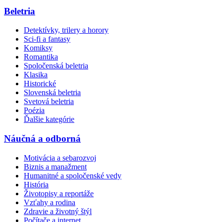
Beletria
Detektívky, trilery a horory
Sci-fi a fantasy
Komiksy
Romantika
Spoločenská beletria
Klasika
Historické
Slovenská beletria
Svetová beletria
Poézia
Ďalšie kategórie
Náučná a odborná
Motivácia a sebarozvoj
Biznis a manažment
Humanitné a spoločenské vedy
História
Životopisy a reportáže
Vzťahy a rodina
Zdravie a životný štýl
Počítače a internet