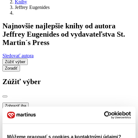
Knihy
Jeffrey Eugenides
Najnovšie najlepšie knihy od autora
Jeffrey Eugenides od vydavateľstva St.
Martin´s Press
Sledovať autora
Zúžiť výber
Zoradiť
Zúžiť výber
Zobraziť iba
novinky (0 titulov)
novinky
zľavnené tituly (0 titulov)
zľavnené tituly
Dostupnosť
na centrálnom sklade (0 titulov)
na centrálnom sklade
Môžeme pracovať s cookies a kontaktnými údajmi?