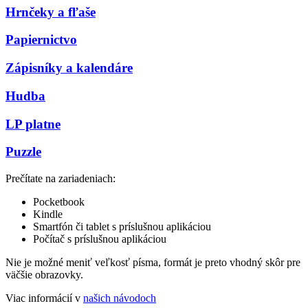
Hrnčeky a fľaše
Papiernictvo
Zápisníky a kalendáre
Hudba
LP platne
Puzzle
Prečítate na zariadeniach:
Pocketbook
Kindle
Smartfón či tablet s príslušnou aplikáciou
Počítač s príslušnou aplikáciou
Nie je možné meniť veľkosť písma, formát je preto vhodný skôr pre
väčšie obrazovky.
Viac informácií v
našich návodoch