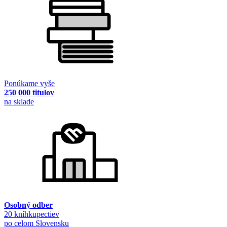
Ponúkame vyše
250 000 titulov
na sklade
Osobný odber
20 kníhkupectiev
po celom Slovensku