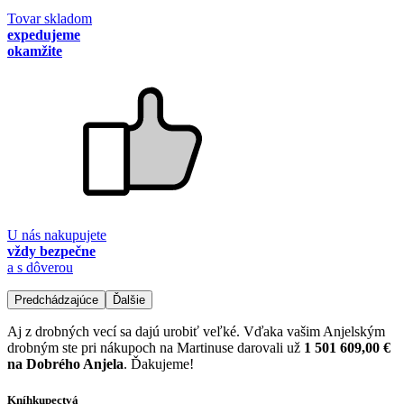
Tovar skladom
expedujeme
okamžite
U nás nakupujete
vždy bezpečne
a s dôverou
Predchádzajúce
Ďalšie
Aj z drobných vecí sa dajú urobiť veľké. Vďaka vašim Anjelským
drobným ste pri nákupoch na Martinuse darovali už
1 501 609,00 €
na Dobrého Anjela
. Ďakujeme!
Kníhkupectvá