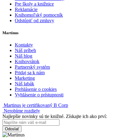
Pre školy a knižnice
Reklamácie
Knihomoľský pomocník
Odstúpiť od zmluvy
Martinus
Kontakty
Náš príbeh
Náš blog
Knihovrátok
Partnerský systém
Pridaj sa k nám
Marketing
Náš labák
Prehlásenie o cookies
Vyhlásenie o prístupnosti
Martinus je certifikovaný B Corp
Nerobíme rozdiely
Najlepšie novinky sú tie knižné. Získajte ich ako prví:
Odoslať