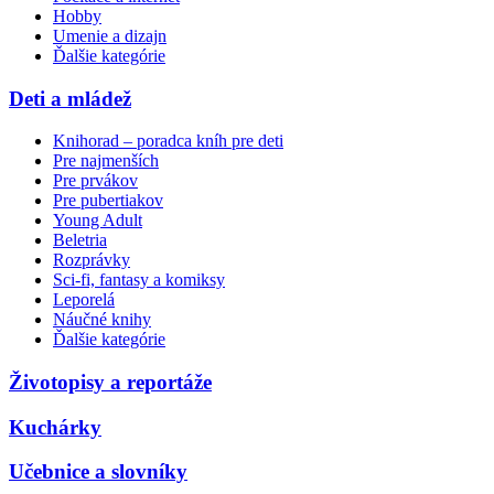
Hobby
Umenie a dizajn
Ďalšie kategórie
Deti a mládež
Knihorad – poradca kníh pre deti
Pre najmenších
Pre prvákov
Pre pubertiakov
Young Adult
Beletria
Rozprávky
Sci-fi, fantasy a komiksy
Leporelá
Náučné knihy
Ďalšie kategórie
Životopisy a reportáže
Kuchárky
Učebnice a slovníky