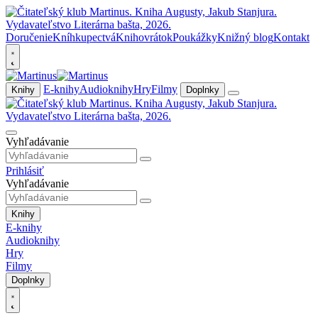
Doručenie
Kníhkupectvá
Knihovrátok
Poukážky
Knižný blog
Kontakt
E-knihy
Audioknihy
Hry
Filmy
Knihy
Doplnky
Vyhľadávanie
Prihlásiť
Vyhľadávanie
Knihy
E-knihy
Audioknihy
Hry
Filmy
Doplnky