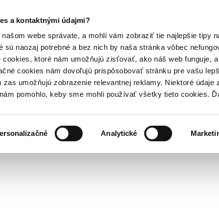
es a kontaktnými údajmi?
našom webe správate, a mohli vám zobraziť tie najlepšie tipy n
é sú naozaj potrebné a bez nich by naša stránka vôbec nefung
 cookies, ktoré nám umožňujú zisťovať, ako náš web funguje, a 
ačné cookies nám dovoľujú prispôsobovať stránku pre vašu lepši
zas umožňujú zobrazenie relevantnej reklamy. Niektoré údaje z
y nám pomohlo, keby sme mohli používať všetky tieto cookies. 
ersonalizačné
Analytické
Marketi