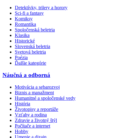
Detektívky, trilery a horory
Sci-fi a fantasy
Komiksy
Romantika
Spoločenská beletria
Klasika
Historické
Slovenská beletria
Svetová beletria
Poézia
Ďalšie kategórie
Náučná a odborná
Motivácia a sebarozvoj
Biznis a manažment
Humanitné a spoločenské vedy
História
Životopisy a reportáže
Vzťahy a rodina
Zdravie a životný štýl
Počítače a internet
Hobby
Umenie a dizajn