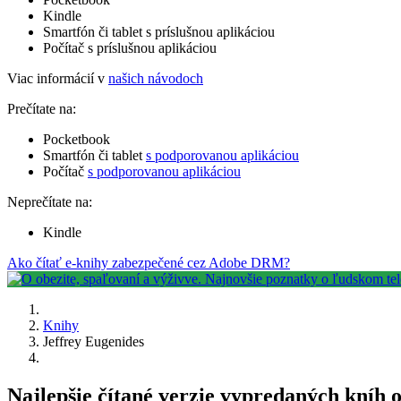
Kindle
Smartfón či tablet s príslušnou aplikáciou
Počítač s príslušnou aplikáciou
Viac informácií v
našich návodoch
Prečítate na:
Pocketbook
Smartfón či tablet
s podporovanou aplikáciou
Počítač
s podporovanou aplikáciou
Neprečítate na:
Kindle
Ako čítať e-knihy zabezpečené cez Adobe DRM?
Knihy
Jeffrey Eugenides
Najlepšie čítané verzie vypredaných kníh 