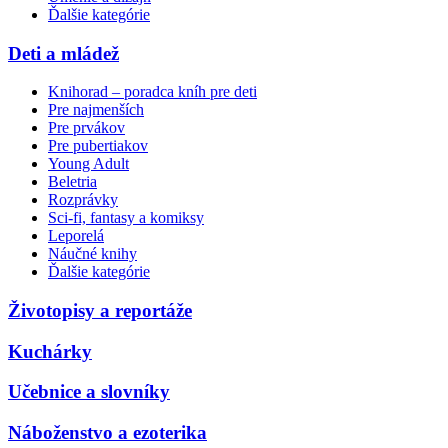
Ďalšie kategórie
Deti a mládež
Knihorad – poradca kníh pre deti
Pre najmenších
Pre prvákov
Pre pubertiakov
Young Adult
Beletria
Rozprávky
Sci-fi, fantasy a komiksy
Leporelá
Náučné knihy
Ďalšie kategórie
Životopisy a reportáže
Kuchárky
Učebnice a slovníky
Náboženstvo a ezoterika