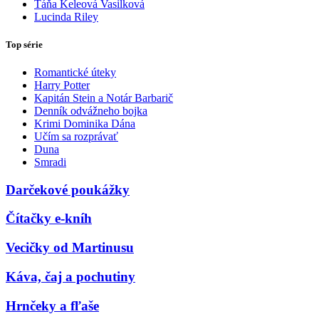
Táňa Keleová Vasilková
Lucinda Riley
Top série
Romantické úteky
Harry Potter
Kapitán Stein a Notár Barbarič
Denník odvážneho bojka
Krimi Dominika Dána
Učím sa rozprávať
Duna
Smradi
Darčekové poukážky
Čítačky e-kníh
Vecičky od Martinusu
Káva, čaj a pochutiny
Hrnčeky a fľaše