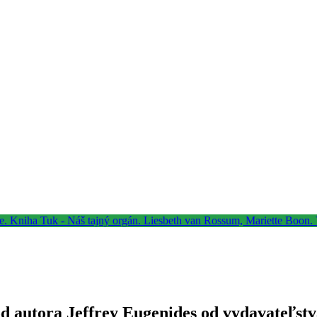
od autora Jeffrey Eugenides od vydavateľstv