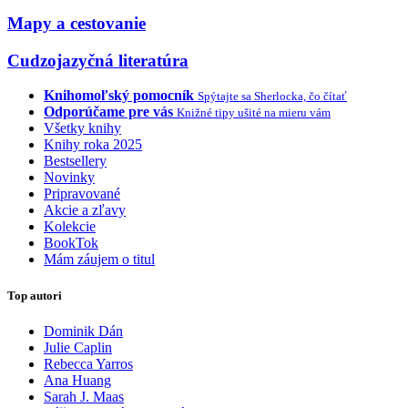
Mapy a cestovanie
Cudzojazyčná literatúra
Knihomoľský pomocník
Spýtajte sa Sherlocka, čo čítať
Odporúčame pre vás
Knižné tipy ušité na mieru vám
Všetky knihy
Knihy roka 2025
Bestsellery
Novinky
Pripravované
Akcie a zľavy
Kolekcie
BookTok
Mám záujem o titul
Top autori
Dominik Dán
Julie Caplin
Rebecca Yarros
Ana Huang
Sarah J. Maas