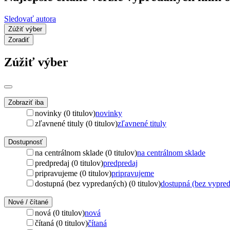
Sledovať autora
Zúžiť výber
Zoradiť
Zúžiť výber
Zobraziť iba
novinky (0 titulov)
novinky
zľavnené tituly (0 titulov)
zľavnené tituly
Dostupnosť
na centrálnom sklade (0 titulov)
na centrálnom sklade
predpredaj (0 titulov)
predpredaj
pripravujeme (0 titulov)
pripravujeme
dostupná (bez vypredaných) (0 titulov)
dostupná (bez vypre
Nové / čítané
nová (0 titulov)
nová
čítaná (0 titulov)
čítaná