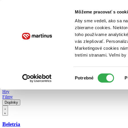
Doručenie
Kníhkupectvá
Knihovrátok
Poukážky
Knižný blog
Kontakt
Môžeme pracovať s cooki
Aby sme vedeli, ako sa na 
zbierame cookies. Niektor
E-knihy
Audioknihy
Hry
Filmy
Knihy
Doplnky
toho používame analytické
vás zlepšovať. Personaliz
Vyhľadávanie
Marketingové cookies nám 
tretími stranami. Veľmi b
Prihlásiť
Vyhľadávanie
Výber
Knihy
Potrebné
P
súhlasu
E-knihy
Audioknihy
Hry
Filmy
Doplnky
Beletria