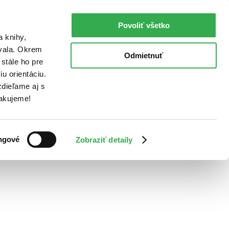
Povoliť všetko
a knihy,
ovala. Okrem
Odmietnuť
stále ho pre
u orientáciu.
dieľame aj s
Ďakujeme!
ngové
Zobraziť detaily