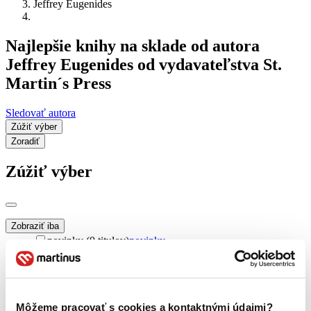
Jeffrey Eugenides
Najlepšie knihy na sklade od autora
Jeffrey Eugenides od vydavateľstva St.
Martin´s Press
Sledovať autora
Zúžiť výber
Zoradiť
Zúžiť výber
Zobraziť iba
novinky (0 titulov)
novinky
zľavnené tituly (0 titulov)
zľavnené tituly
Dostupnosť
na centrálnom sklade (0 titulov)
na centrálnom sklade
Môžeme pracovať s cookies a kontaktnými údajmi?
predpredaj (0 titulov)
predpredaj