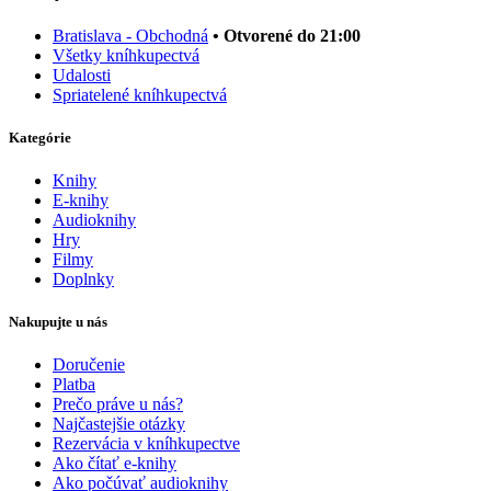
Bratislava - Obchodná
• Otvorené do 21:00
Všetky kníhkupectvá
Udalosti
Spriatelené kníhkupectvá
Kategórie
Knihy
E-knihy
Audioknihy
Hry
Filmy
Doplnky
Nakupujte u nás
Doručenie
Platba
Prečo práve u nás?
Najčastejšie otázky
Rezervácia v kníhkupectve
Ako čítať e-knihy
Ako počúvať audioknihy