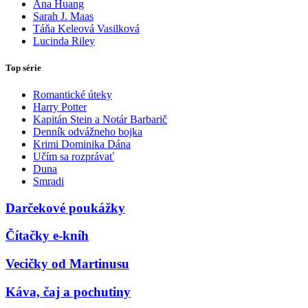
Ana Huang
Sarah J. Maas
Táňa Keleová Vasilková
Lucinda Riley
Top série
Romantické úteky
Harry Potter
Kapitán Stein a Notár Barbarič
Denník odvážneho bojka
Krimi Dominika Dána
Učím sa rozprávať
Duna
Smradi
Darčekové poukážky
Čítačky e-kníh
Vecičky od Martinusu
Káva, čaj a pochutiny