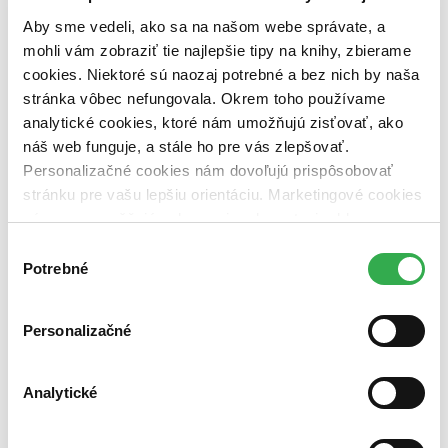
pripravujeme (0 titulov)
pripravujeme
Aby sme vedeli, ako sa na našom webe správate, a
dostupná (bez vypredaných) (0 titulov)
dostupná (bez
mohli vám zobraziť tie najlepšie tipy na knihy, zbierame
vypredaných)
cookies. Niektoré sú naozaj potrebné a bez nich by naša
Nové / čítané
stránka vôbec nefungovala. Okrem toho používame
nová (0 titulov)
nová
analytické cookies, ktoré nám umožňujú zisťovať, ako
čítaná (0 titulov)
čítaná
náš web funguje, a stále ho pre vás zlepšovať.
čítaná - výborný stav (0 titulov)
čítaná - výborný stav
Personalizačné cookies nám dovoľujú prispôsobovať
čítaná - mierne opotrebovaná (0 titulov)
čítaná - mierne
opotrebovaná
stránku pre vašu lepšiu orientáciu. Marketingové cookies
čítané verzie vypredaných kníh (0 titulov)
čítané verzie
nám zas umožňujú zobrazenie relevantnej reklamy.
vypredaných kníh
Niektoré údaje zdieľame aj s tretími stranami. Veľmi by
Výber
Zúžiť výber
nám pomohlo, keby sme mohli používať všetky tieto
Potrebné
súhlasu
cookies. Ďakujeme!
Zoradiť
Personalizačné
Analytické
Bestsellery
Top hodnotené
Novinky