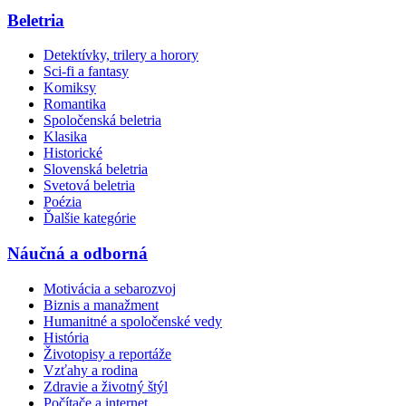
Beletria
Detektívky, trilery a horory
Sci-fi a fantasy
Komiksy
Romantika
Spoločenská beletria
Klasika
Historické
Slovenská beletria
Svetová beletria
Poézia
Ďalšie kategórie
Náučná a odborná
Motivácia a sebarozvoj
Biznis a manažment
Humanitné a spoločenské vedy
História
Životopisy a reportáže
Vzťahy a rodina
Zdravie a životný štýl
Počítače a internet