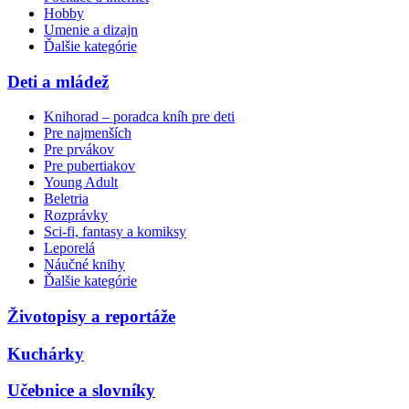
Hobby
Umenie a dizajn
Ďalšie kategórie
Deti a mládež
Knihorad – poradca kníh pre deti
Pre najmenších
Pre prvákov
Pre pubertiakov
Young Adult
Beletria
Rozprávky
Sci-fi, fantasy a komiksy
Leporelá
Náučné knihy
Ďalšie kategórie
Životopisy a reportáže
Kuchárky
Učebnice a slovníky