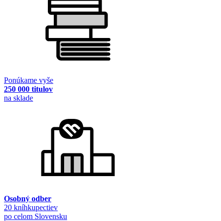
Ponúkame vyše
250 000 titulov
na sklade
Osobný odber
20 kníhkupectiev
po celom Slovensku