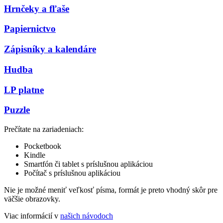
Hrnčeky a fľaše
Papiernictvo
Zápisníky a kalendáre
Hudba
LP platne
Puzzle
Prečítate na zariadeniach:
Pocketbook
Kindle
Smartfón či tablet s príslušnou aplikáciou
Počítač s príslušnou aplikáciou
Nie je možné meniť veľkosť písma, formát je preto vhodný skôr pre
väčšie obrazovky.
Viac informácií v
našich návodoch