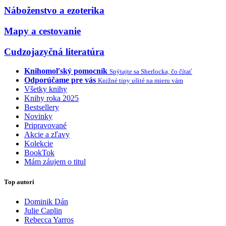
Náboženstvo a ezoterika
Mapy a cestovanie
Cudzojazyčná literatúra
Knihomoľský pomocník
Spýtajte sa Sherlocka, čo čítať
Odporúčame pre vás
Knižné tipy ušité na mieru vám
Všetky knihy
Knihy roka 2025
Bestsellery
Novinky
Pripravované
Akcie a zľavy
Kolekcie
BookTok
Mám záujem o titul
Top autori
Dominik Dán
Julie Caplin
Rebecca Yarros