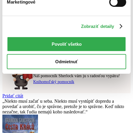
Najdrahšie
Marketingové
Najlacnejšie
Najvyššia zľava
Zobraziť detaily
Použité filtre
Zrušiť filtre
na sklade
Vydavateľstvo St. Martin´s Press
Nebol nájdený
žiadny titul
vyhovujúci zadaným podmienkam.
Povoliť všetko
Skúste prosím zmeniť vyhľadávaný výraz.
Odmietnuť
Chcete poradiť knihu?
Náš pomocník Sherlock vám ju s radosťou vypátra!
Knihomoľský pomocník
Pridať citát
Niekto musí začať u seba. Niekto musí vystúpiť dopredu a
povedať a urobiť, čo je správne, pretože je to správne. Keď nikto
nezačne, tak ľudia nemajú koho nasledovať.