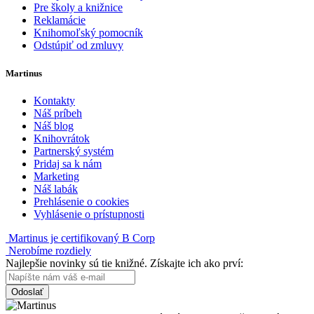
Pre školy a knižnice
Reklamácie
Knihomoľský pomocník
Odstúpiť od zmluvy
Martinus
Kontakty
Náš príbeh
Náš blog
Knihovrátok
Partnerský systém
Pridaj sa k nám
Marketing
Náš labák
Prehlásenie o cookies
Vyhlásenie o prístupnosti
Martinus je certifikovaný B Corp
Nerobíme rozdiely
Najlepšie novinky sú tie knižné. Získajte ich ako prví:
Odoslať