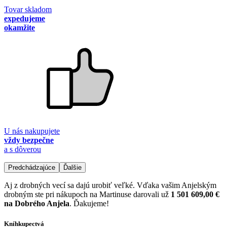
Tovar skladom
expedujeme
okamžite
U nás nakupujete
vždy bezpečne
a s dôverou
Predchádzajúce
Ďalšie
Aj z drobných vecí sa dajú urobiť veľké. Vďaka vašim Anjelským
drobným ste pri nákupoch na Martinuse darovali už
1 501 609,00 €
na Dobrého Anjela
. Ďakujeme!
Kníhkupectvá