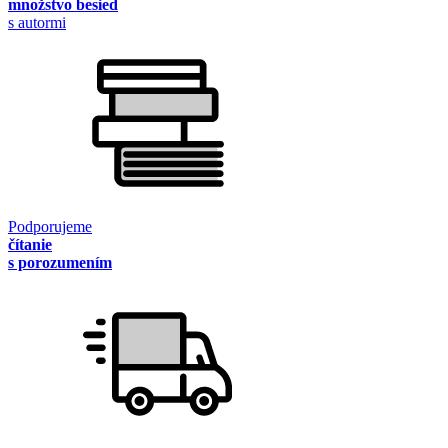
množstvo besied
s autormi
Podporujeme
čítanie
s porozumením