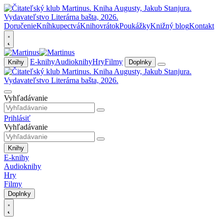
Doručenie
Kníhkupectvá
Knihovrátok
Poukážky
Knižný blog
Kontakt
E-knihy
Audioknihy
Hry
Filmy
Knihy
Doplnky
Vyhľadávanie
Prihlásiť
Vyhľadávanie
Knihy
E-knihy
Audioknihy
Hry
Filmy
Doplnky