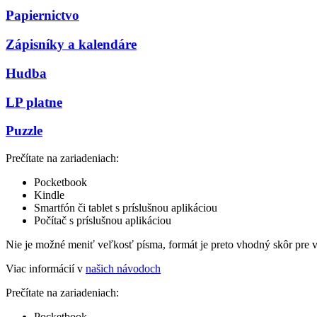
Papiernictvo
Zápisníky a kalendáre
Hudba
LP platne
Puzzle
Prečítate na zariadeniach:
Pocketbook
Kindle
Smartfón či tablet s príslušnou aplikáciou
Počítač s príslušnou aplikáciou
Nie je možné meniť veľkosť písma, formát je preto vhodný skôr pre 
Viac informácií v
našich návodoch
Prečítate na zariadeniach:
Pocketbook