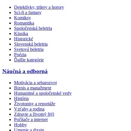
Detektívky, trilery a horory
Sci-fi a fantasy
Komiksy
Romantika
Spoločenská beletria
Klasika
Historické
Slovenská beletria
Svetová beletria
Poézia
Ďalšie kategórie
Náučná a odborná
Motivácia a sebarozvoj
Biznis a manažment
Humanitné a spoločenské vedy
História
Životopisy a reportáže
Vzťahy a rodina
Zdravie a životný štýl
Počítače a internet
Hobby
Umenie a dizajn