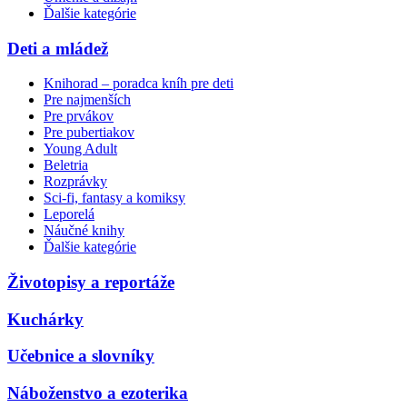
Ďalšie kategórie
Deti a mládež
Knihorad – poradca kníh pre deti
Pre najmenších
Pre prvákov
Pre pubertiakov
Young Adult
Beletria
Rozprávky
Sci-fi, fantasy a komiksy
Leporelá
Náučné knihy
Ďalšie kategórie
Životopisy a reportáže
Kuchárky
Učebnice a slovníky
Náboženstvo a ezoterika