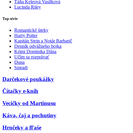
Táňa Keleová Vasilková
Lucinda Riley
Top série
Romantické úteky
Harry Potter
Kapitán Stein a Notár Barbarič
Denník odvážneho bojka
Krimi Dominika Dána
Učím sa rozprávať
Duna
Smradi
Darčekové poukážky
Čítačky e-kníh
Vecičky od Martinusu
Káva, čaj a pochutiny
Hrnčeky a fľaše