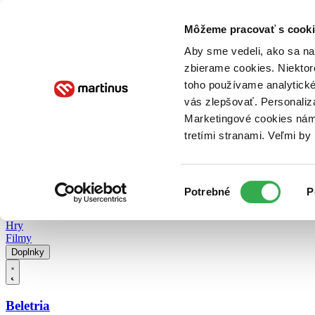
Doručenie
Kníhkupectvá
Knihovrátok
Poukážky
Knižný blog
Kontakt
Môžeme pracovať s cooki
Aby sme vedeli, ako sa na 
zbierame cookies. Niektor
E-knihy
Audioknihy
Hry
Filmy
Knihy
Doplnky
toho používame analytické
vás zlepšovať. Personaliz
Vyhľadávanie
Marketingové cookies nám 
tretími stranami. Veľmi b
Prihlásiť
Vyhľadávanie
Výber
Knihy
Potrebné
P
súhlasu
E-knihy
Audioknihy
Hry
Filmy
Doplnky
Beletria