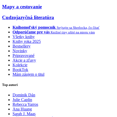
Mapy a cestovanie
Cudzojazyčná literatúra
Knihomoľský pomocník
Spýtajte sa Sherlocka, čo čítať
Odporúčame pre vás
Knižné tipy ušité na mieru vám
Všetky knihy
Knihy roka 2025
Bestsellery
Novinky
Pripravované
Akcie a zľavy
Kolekcie
BookTok
Mám záujem o titul
Top autori
Dominik Dán
Julie Caplin
Rebecca Yarros
Ana Huang
Sarah J. Maas