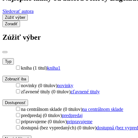
Sledovať autora
Zúžiť výber
Zoradiť
Zúžiť výber
Typ
kniha (1 titul)
kniha
1
Zobraziť iba
novinky (0 titulov)
novinky
zľavnené tituly (0 titulov)
zľavnené tituly
Dostupnosť
na centrálnom sklade (0 titulov)
na centrálnom sklade
predpredaj (0 titulov)
predpredaj
pripravujeme (0 titulov)
pripravujeme
dostupná (bez vypredaných) (0 titulov)
dostupná (bez vypre