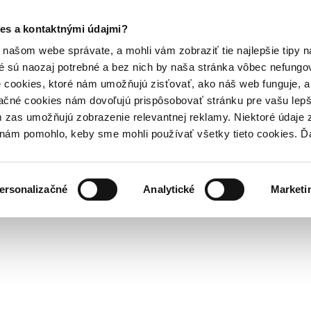
es a kontaktnými údajmi?
našom webe správate, a mohli vám zobraziť tie najlepšie tipy n
é sú naozaj potrebné a bez nich by naša stránka vôbec nefung
 cookies, ktoré nám umožňujú zisťovať, ako náš web funguje, a 
ačné cookies nám dovoľujú prispôsobovať stránku pre vašu lepši
zas umožňujú zobrazenie relevantnej reklamy. Niektoré údaje z
y nám pomohlo, keby sme mohli používať všetky tieto cookies. 
ersonalizačné
Analytické
Marketi