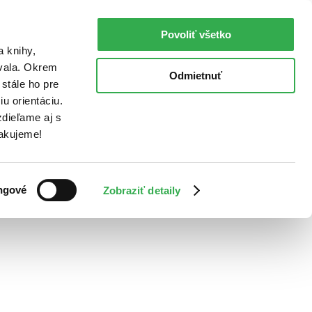
Povoliť všetko
a knihy,
ovala. Okrem
Odmietnuť
stále ho pre
u orientáciu.
dieľame aj s
Ďakujeme!
ngové
Zobraziť detaily