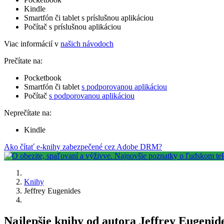
Kindle
Smartfón či tablet s príslušnou aplikáciou
Počítač s príslušnou aplikáciou
Viac informácií v
našich návodoch
Prečítate na:
Pocketbook
Smartfón či tablet
s podporovanou aplikáciou
Počítač
s podporovanou aplikáciou
Neprečítate na:
Kindle
Ako čítať e-knihy zabezpečené cez Adobe DRM?
Knihy
Jeffrey Eugenides
Najlepšie knihy od autora Jeffrey Eugenide