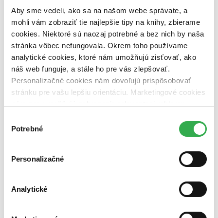
predpredaj (0 titulov)
predpredaj
Aby sme vedeli, ako sa na našom webe správate, a
pripravujeme (0 titulov)
pripravujeme
mohli vám zobraziť tie najlepšie tipy na knihy, zbierame
dostupná (bez vypredaných) (0 titulov)
dostupná (bez
cookies. Niektoré sú naozaj potrebné a bez nich by naša
vypredaných)
stránka vôbec nefungovala. Okrem toho používame
Nové / čítané
analytické cookies, ktoré nám umožňujú zisťovať, ako
nová (0 titulov)
nová
náš web funguje, a stále ho pre vás zlepšovať.
čítaná (0 titulov)
čítaná
Personalizačné cookies nám dovoľujú prispôsobovať
čítaná - výborný stav (0 titulov)
čítaná - výborný stav
čítaná - mierne opotrebovaná (0 titulov)
čítaná - mierne
stránku pre vašu lepšiu orientáciu. Marketingové cookies
opotrebovaná
nám zas umožňujú zobrazenie relevantnej reklamy.
čítané verzie vypredaných kníh (0 titulov)
čítané verzie
Niektoré údaje zdieľame aj s tretími stranami. Veľmi by
Výber
vypredaných kníh
nám pomohlo, keby sme mohli používať všetky tieto
Potrebné
súhlasu
Zúžiť výber
cookies. Ďakujeme!
Zoradiť
Personalizačné
Analytické
Bestsellery
Top hodnotené