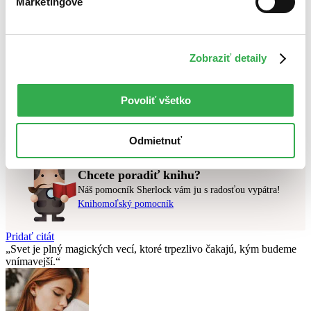
Marketingové
Novinky
Najdrahšie
Najlacnejšie
Najvyššia zľava
Zobraziť detaily
Použité filtre
Zrušiť filtre
Povoliť všetko
najnovšie
Vydavateľstvo St. Martin´s Press
Nebol nájdený
žiadny titul
vyhovujúci zadaným podmienkam.
Skúste prosím zmeniť vyhľadávaný výraz.
Odmietnuť
Chcete poradiť knihu?
Náš pomocník Sherlock vám ju s radosťou vypátra!
Knihomoľský pomocník
Pridať citát
Svet je plný magických vecí, ktoré trpezlivo čakajú, kým budeme
vnímavejší.