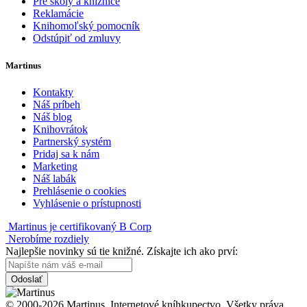
Pre školy a knižnice
Reklamácie
Knihomoľský pomocník
Odstúpiť od zmluvy
Martinus
Kontakty
Náš príbeh
Náš blog
Knihovrátok
Partnerský systém
Pridaj sa k nám
Marketing
Náš labák
Prehlásenie o cookies
Vyhlásenie o prístupnosti
Martinus je certifikovaný B Corp
Nerobíme rozdiely
Najlepšie novinky sú tie knižné. Získajte ich ako prví:
Odoslať
© 2000-2026 Martinus. Internetové kníhkupectvo. Všetky práva