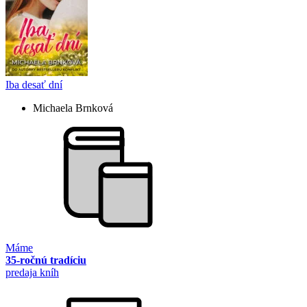
Iba desať dní
Michaela Brnková
Máme
35-ročnú tradíciu
predaja kníh