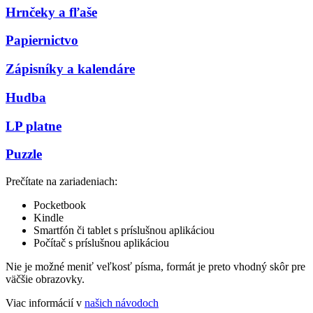
Hrnčeky a fľaše
Papiernictvo
Zápisníky a kalendáre
Hudba
LP platne
Puzzle
Prečítate na zariadeniach:
Pocketbook
Kindle
Smartfón či tablet s príslušnou aplikáciou
Počítač s príslušnou aplikáciou
Nie je možné meniť veľkosť písma, formát je preto vhodný skôr pre
väčšie obrazovky.
Viac informácií v
našich návodoch