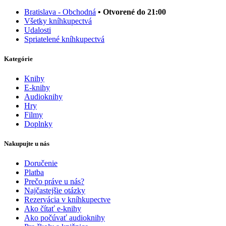
Bratislava - Obchodná
• Otvorené do 21:00
Všetky kníhkupectvá
Udalosti
Spriatelené kníhkupectvá
Kategórie
Knihy
E-knihy
Audioknihy
Hry
Filmy
Doplnky
Nakupujte u nás
Doručenie
Platba
Prečo práve u nás?
Najčastejšie otázky
Rezervácia v kníhkupectve
Ako čítať e-knihy
Ako počúvať audioknihy