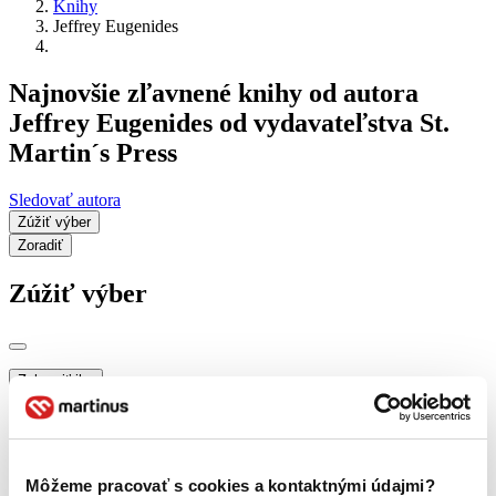
Knihy
Jeffrey Eugenides
Najnovšie zľavnené knihy od autora
Jeffrey Eugenides od vydavateľstva St.
Martin´s Press
Sledovať autora
Zúžiť výber
Zoradiť
Zúžiť výber
Zobraziť iba
novinky (0 titulov)
novinky
zľavnené tituly (0 titulov)
zľavnené tituly
Dostupnosť
Môžeme pracovať s cookies a kontaktnými údajmi?
na centrálnom sklade (0 titulov)
na centrálnom sklade