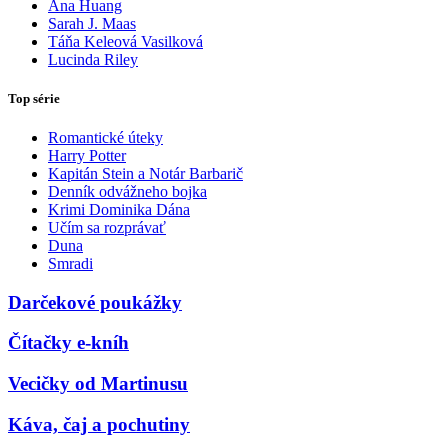
Ana Huang
Sarah J. Maas
Táňa Keleová Vasilková
Lucinda Riley
Top série
Romantické úteky
Harry Potter
Kapitán Stein a Notár Barbarič
Denník odvážneho bojka
Krimi Dominika Dána
Učím sa rozprávať
Duna
Smradi
Darčekové poukážky
Čítačky e-kníh
Vecičky od Martinusu
Káva, čaj a pochutiny