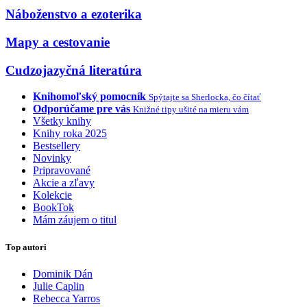
Náboženstvo a ezoterika
Mapy a cestovanie
Cudzojazyčná literatúra
Knihomoľský pomocník
Spýtajte sa Sherlocka, čo čítať
Odporúčame pre vás
Knižné tipy ušité na mieru vám
Všetky knihy
Knihy roka 2025
Bestsellery
Novinky
Pripravované
Akcie a zľavy
Kolekcie
BookTok
Mám záujem o titul
Top autori
Dominik Dán
Julie Caplin
Rebecca Yarros