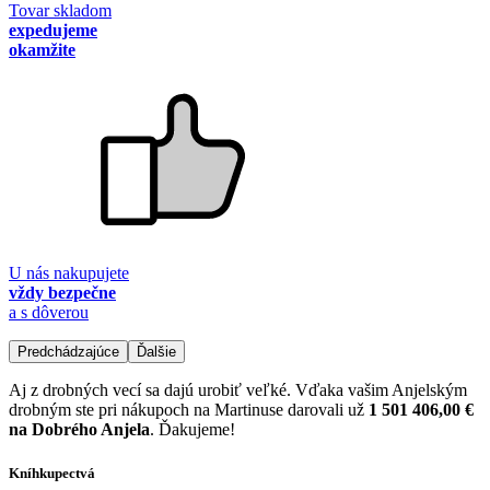
Tovar skladom
expedujeme
okamžite
U nás nakupujete
vždy bezpečne
a s dôverou
Predchádzajúce
Ďalšie
Aj z drobných vecí sa dajú urobiť veľké. Vďaka vašim Anjelským
drobným ste pri nákupoch na Martinuse darovali už
1 501 406,00 €
na Dobrého Anjela
. Ďakujeme!
Kníhkupectvá