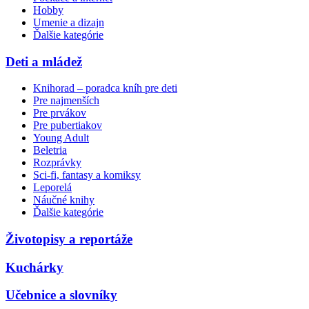
Hobby
Umenie a dizajn
Ďalšie kategórie
Deti a mládež
Knihorad – poradca kníh pre deti
Pre najmenších
Pre prvákov
Pre pubertiakov
Young Adult
Beletria
Rozprávky
Sci-fi, fantasy a komiksy
Leporelá
Náučné knihy
Ďalšie kategórie
Životopisy a reportáže
Kuchárky
Učebnice a slovníky