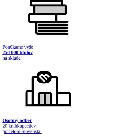
Ponúkame vyše
250 000 titulov
na sklade
Osobný odber
20 kníhkupectiev
po celom Slovensku