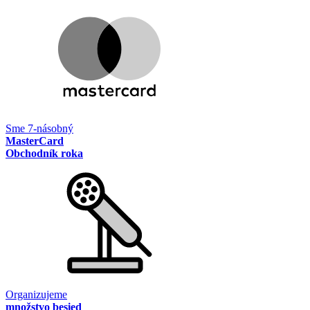
Sme 7-násobný
MasterCard
Obchodník roka
Organizujeme
množstvo besied