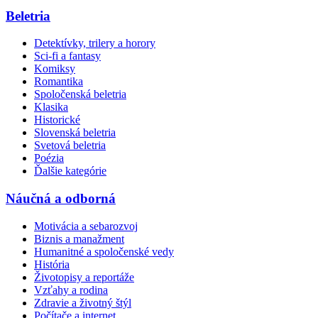
Beletria
Detektívky, trilery a horory
Sci-fi a fantasy
Komiksy
Romantika
Spoločenská beletria
Klasika
Historické
Slovenská beletria
Svetová beletria
Poézia
Ďalšie kategórie
Náučná a odborná
Motivácia a sebarozvoj
Biznis a manažment
Humanitné a spoločenské vedy
História
Životopisy a reportáže
Vzťahy a rodina
Zdravie a životný štýl
Počítače a internet