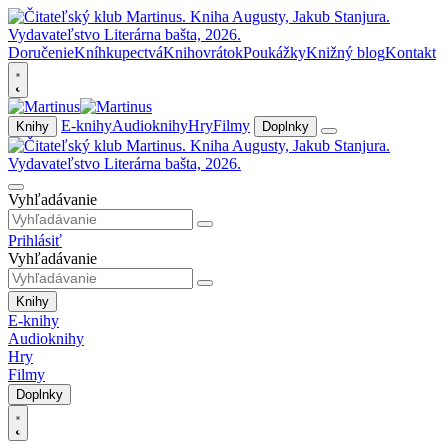
Doručenie
Kníhkupectvá
Knihovrátok
Poukážky
Knižný blog
Kontakt
E-knihy
Audioknihy
Hry
Filmy
Knihy
Doplnky
Vyhľadávanie
Prihlásiť
Vyhľadávanie
Knihy
E-knihy
Audioknihy
Hry
Filmy
Doplnky