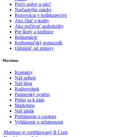
Prečo práve u nás?
Najčastejšie otázky
Rezervácia v kníhkupectve
Ako čítať e-knihy
Ako počúvať audioknihy
Pre školy a knižnice
Reklamácie
Knihomoľský pomocník
Odstúpiť od zmluvy
Martinus
Kontakty
Náš príbeh
Náš blog
Knihovrátok
Partnerský systém
Pridaj sa k nám
Marketing
Náš labák
Prehlásenie o cookies
Vyhlásenie o prístupnosti
Martinus je certifikovaný B Corp