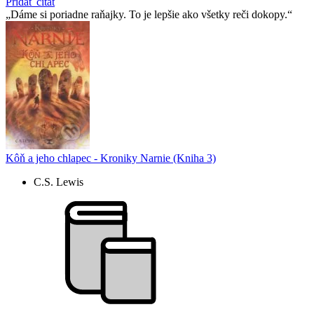
Pridať citát
Dáme si poriadne raňajky. To je lepšie ako všetky reči dokopy.
Kôň a jeho chlapec - Kroniky Narnie (Kniha 3)
C.S. Lewis