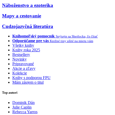
Náboženstvo a ezoterika
Mapy a cestovanie
Cudzojazyčná literatúra
Knihomoľský pomocník
Spýtajte sa Sherlocka, čo čítať
Odporúčame pre vás
Knižné tipy ušité na mieru vám
Všetky knihy
Knihy roka 2025
Bestsellery
Novinky
Pripravované
Akcie a zľavy
Kolekcie
Knihy s podporou FPU
Mám záujem o titul
Top autori
Dominik Dán
Julie Caplin
Rebecca Yarros