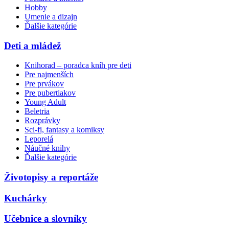
Hobby
Umenie a dizajn
Ďalšie kategórie
Deti a mládež
Knihorad – poradca kníh pre deti
Pre najmenších
Pre prvákov
Pre pubertiakov
Young Adult
Beletria
Rozprávky
Sci-fi, fantasy a komiksy
Leporelá
Náučné knihy
Ďalšie kategórie
Životopisy a reportáže
Kuchárky
Učebnice a slovníky