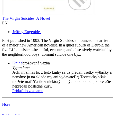
The Virgin Suicides: A Novel
EN
Jeffrey Eugenides
First published in 1993, The Virgin Suicides announced the arrival
of a major new American novelist. In a quiet suburb of Detroit, the
five Lisbon sisters--beautiful, eccentric, and obsessively watched by
the neighborhood boys--commit suicide one by...
Kniha
brožovaná väzba
Vypredané
Ach, mrzí nás to, z tejto knihy sa už predali všetky výtlačky a
nemáme ju na sklade my ani vydavateľ :( Teoreticky však
môžete mať šťastie v niektorých iných obchodoch, ktoré ešte
nepredali posledné kusy.
Pridať do zoznamu
Hore