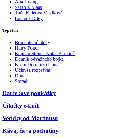
Ana Huang
Sarah J. Maas
Táňa Keleová Vasilková
Lucinda Riley
Top série
Romantické úteky
Harry Potter
Kapitán Stein a Notár Barbarič
Denník odvážneho bojka
Krimi Dominika Dána
Učím sa rozprávať
Duna
Smradi
Darčekové poukážky
Čítačky e-kníh
Vecičky od Martinusu
Káva, čaj a pochutiny