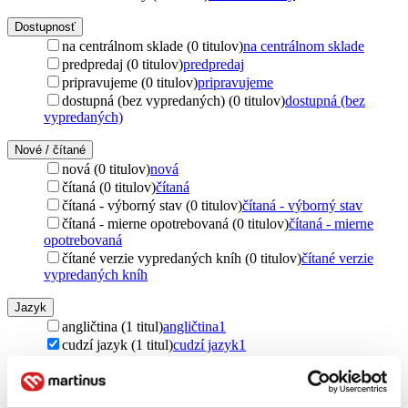
Dostupnosť
na centrálnom sklade (0 titulov)
na centrálnom sklade
predpredaj (0 titulov)
predpredaj
pripravujeme (0 titulov)
pripravujeme
dostupná (bez vypredaných) (0 titulov)
dostupná (bez
vypredaných)
Nové / čítané
nová (0 titulov)
nová
čítaná (0 titulov)
čítaná
čítaná - výborný stav (0 titulov)
čítaná - výborný stav
čítaná - mierne opotrebovaná (0 titulov)
čítaná - mierne
opotrebovaná
čítané verzie vypredaných kníh (0 titulov)
čítané verzie
vypredaných kníh
Jazyk
angličtina (1 titul)
angličtina
1
cudzí jazyk (1 titul)
cudzí jazyk
1
Vydavateľstvo
St. Martin´s Press (1 titul)
St. Martin´s Press
1