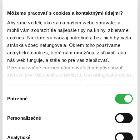
Väzba
Môžeme pracovať s cookies a kontaktnými údajmi?
brožovaná väzba (1 titul)
brožovaná väzba
1
Aby sme vedeli, ako sa na našom webe správate, a
Zúžiť výber
mohli vám zobraziť tie najlepšie tipy na knihy, zbierame
Zoradiť
cookies. Niektoré sú naozaj potrebné a bez nich by naša
stránka vôbec nefungovala. Okrem toho používame
analytické cookies, ktoré nám umožňujú zisťovať, ako
náš web funguje, a stále ho pre vás zlepšovať.
Personalizačné cookies nám dovoľujú prispôsobovať
Bestsellery
Top hodnotené
stránku pre vašu lepšiu orientáciu. Marketingové cookies
Novinky
nám zas umožňujú zobrazenie relevantnej reklamy.
Najdrahšie
Niektoré údaje zdieľame aj s tretími stranami. Veľmi by
Najlacnejšie
Výber
Najvyššia zľava
nám pomohlo, keby sme mohli používať všetky tieto
Potrebné
súhlasu
cookies. Ďakujeme!
Použité filtre
Personalizačné
Zrušiť filtre
V cudzom jazyku
Vydavateľstvo St. Martin´s Press
Analytické