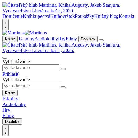
Doručenie
Kníhkupectvá
Knihovrátok
Poukážky
Knižný blog
Kontakt
E-knihy
Audioknihy
Hry
Filmy
Knihy
Doplnky
Vyhľadávanie
Prihlásiť
Vyhľadávanie
Knihy
E-knihy
Audioknihy
Hry
Filmy
Doplnky