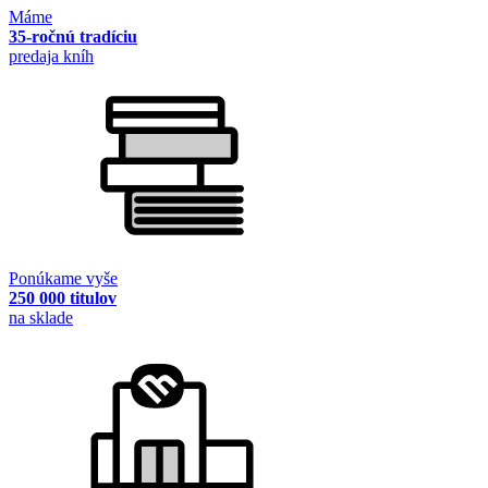
Máme
35-ročnú tradíciu
predaja kníh
Ponúkame vyše
250 000 titulov
na sklade