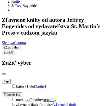
Knihy
Jeffrey Eugenides
Zľavnené knihy od autora Jeffrey
Eugenides od vydavateľstva St. Martin´s
Press v cudzom jazyku
Sledovať autora
Zúžiť výber
Zoradiť
Zúžiť výber
Typ
kniha (1 titul)
kniha
1
Zobraziť iba
novinky (0 titulov)
novinky
zľavnené tituly (0 titulov)
zľavnené tituly