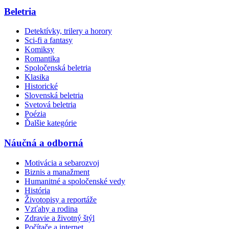
Beletria
Detektívky, trilery a horory
Sci-fi a fantasy
Komiksy
Romantika
Spoločenská beletria
Klasika
Historické
Slovenská beletria
Svetová beletria
Poézia
Ďalšie kategórie
Náučná a odborná
Motivácia a sebarozvoj
Biznis a manažment
Humanitné a spoločenské vedy
História
Životopisy a reportáže
Vzťahy a rodina
Zdravie a životný štýl
Počítače a internet