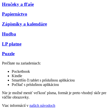
Hrnčeky a fľaše
Papiernictvo
Zápisníky a kalendáre
Hudba
LP platne
Puzzle
Prečítate na zariadeniach:
Pocketbook
Kindle
Smartfón či tablet s príslušnou aplikáciou
Počítač s príslušnou aplikáciou
Nie je možné meniť veľkosť písma, formát je preto vhodný skôr pre
väčšie obrazovky.
Viac informácií v
našich návodoch