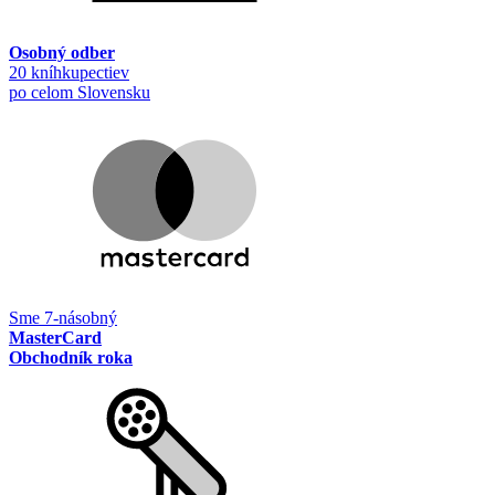
Osobný odber
20 kníhkupectiev
po celom Slovensku
Sme 7-násobný
MasterCard
Obchodník roka