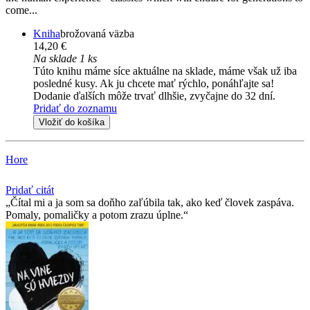
come...
Kniha
brožovaná väzba
14,20 €
Na sklade 1 ks
Túto knihu máme síce aktuálne na sklade, máme však už iba
posledné kusy. Ak ju chcete mať rýchlo, ponáhľajte sa!
Dodanie ďalších môže trvať dlhšie, zvyčajne do 32 dní.
Pridať do zoznamu
Vložiť do košíka
Hore
Pridať citát
Čítal mi a ja som sa doňho zaľúbila tak, ako keď človek zaspáva.
Pomaly, pomaličky a potom zrazu úplne.