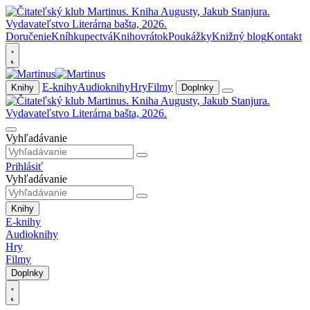
Doručenie
Kníhkupectvá
Knihovrátok
Poukážky
Knižný blog
Kontakt
E-knihy
Audioknihy
Hry
Filmy
Knihy
Doplnky
Vyhľadávanie
Prihlásiť
Vyhľadávanie
Knihy
E-knihy
Audioknihy
Hry
Filmy
Doplnky