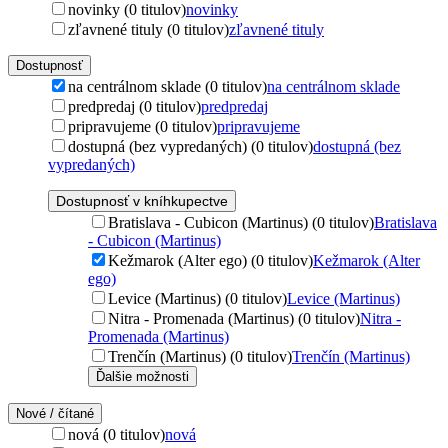
novinky (0 titulov)
novinky
zľavnené tituly (0 titulov)
zľavnené tituly
Dostupnosť
na centrálnom sklade (0 titulov)
na centrálnom sklade
predpredaj (0 titulov)
predpredaj
pripravujeme (0 titulov)
pripravujeme
dostupná (bez vypredaných) (0 titulov)
dostupná (bez
vypredaných)
Dostupnosť v kníhkupectve
Bratislava - Cubicon (Martinus) (0 titulov)
Bratislava
- Cubicon (Martinus)
Kežmarok (Alter ego) (0 titulov)
Kežmarok (Alter
ego)
Levice (Martinus) (0 titulov)
Levice (Martinus)
Nitra - Promenada (Martinus) (0 titulov)
Nitra -
Promenada (Martinus)
Trenčín (Martinus) (0 titulov)
Trenčín (Martinus)
Ďalšie možnosti
Nové / čítané
nová (0 titulov)
nová