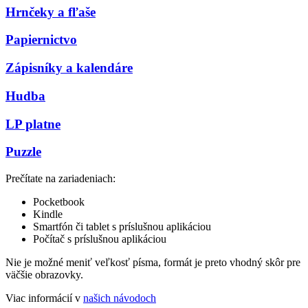
Hrnčeky a fľaše
Papiernictvo
Zápisníky a kalendáre
Hudba
LP platne
Puzzle
Prečítate na zariadeniach:
Pocketbook
Kindle
Smartfón či tablet s príslušnou aplikáciou
Počítač s príslušnou aplikáciou
Nie je možné meniť veľkosť písma, formát je preto vhodný skôr pre
väčšie obrazovky.
Viac informácií v
našich návodoch