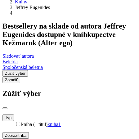
Knihy
Jeffrey Eugenides
Bestsellery na sklade od autora Jeffrey
Eugenides dostupné v kníhkupectve
Kežmarok (Alter ego)
Sledovať autora
Beletria
Spoločenská beletria
Zúžiť výber
Zoradiť
Zúžiť výber
Typ
kniha (1 titul)
kniha
1
Zobraziť iba