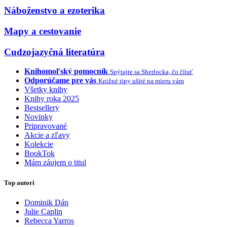
Náboženstvo a ezoterika
Mapy a cestovanie
Cudzojazyčná literatúra
Knihomoľský pomocník
Spýtajte sa Sherlocka, čo čítať
Odporúčame pre vás
Knižné tipy ušité na mieru vám
Všetky knihy
Knihy roka 2025
Bestsellery
Novinky
Pripravované
Akcie a zľavy
Kolekcie
BookTok
Mám záujem o titul
Top autori
Dominik Dán
Julie Caplin
Rebecca Yarros