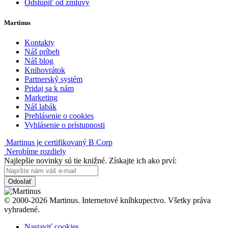
Odstúpiť od zmluvy
Martinus
Kontakty
Náš príbeh
Náš blog
Knihovrátok
Partnerský systém
Pridaj sa k nám
Marketing
Náš labák
Prehlásenie o cookies
Vyhlásenie o prístupnosti
Martinus je certifikovaný B Corp
Nerobíme rozdiely
Najlepšie novinky sú tie knižné. Získajte ich ako prví:
Odoslať
© 2000-2026 Martinus. Internetové kníhkupectvo. Všetky práva
vyhradené.
Nastaviť cookies