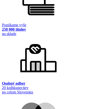
Ponúkame vyše
250 000 titulov
na sklade
Osobný odber
20 kníhkupectiev
po celom Slovensku