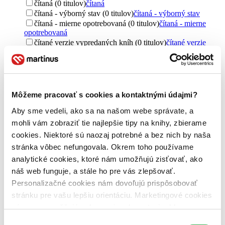
čítaná (0 titulov)
čítaná
čítaná - výborný stav (0 titulov)
čítaná - výborný stav
čítaná - mierne opotrebovaná (0 titulov)
čítaná - mierne
opotrebovaná
čítané verzie vypredaných kníh (0 titulov)
čítané verzie
vypredaných kníh
Jazyk
angličtina (1 titul)
angličtina
1
cudzí jazyk (1 titul)
cudzí jazyk
1
Môžeme pracovať s cookies a kontaktnými údajmi?
Téma
Aby sme vedeli, ako sa na našom webe správate, a
láska (1 titul)
láska
1
mohli vám zobraziť tie najlepšie tipy na knihy, zbierame
manželský život (1 titul)
manželský život
1
cookies. Niektoré sú naozaj potrebné a bez nich by naša
stránka vôbec nefungovala. Okrem toho používame
Pre koho
pre ženy (1 titul)
pre ženy
1
analytické cookies, ktoré nám umožňujú zisťovať, ako
náš web funguje, a stále ho pre vás zlepšovať.
Vydavateľstvo
Personalizačné cookies nám dovoľujú prispôsobovať
HarperCollins Publishers (1 titul)
HarperCollins
stránku pre vašu lepšiu orientáciu. Marketingové cookies
Publishers
1
nám zas umožňujú zobrazenie relevantnej reklamy.
Väzba
Niektoré údaje zdieľame aj s tretími stranami. Veľmi by
Výber
brožovaná väzba (1 titul)
brožovaná väzba
1