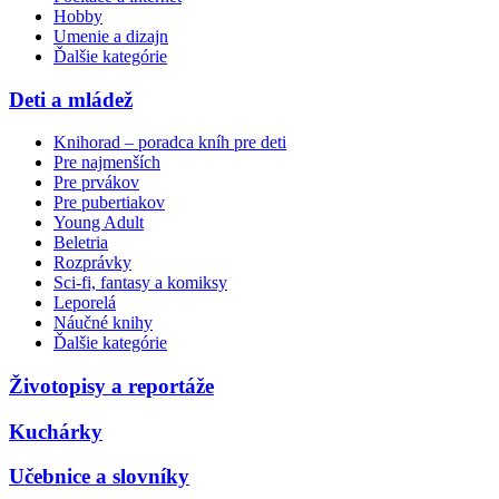
Hobby
Umenie a dizajn
Ďalšie kategórie
Deti a mládež
Knihorad – poradca kníh pre deti
Pre najmenších
Pre prvákov
Pre pubertiakov
Young Adult
Beletria
Rozprávky
Sci-fi, fantasy a komiksy
Leporelá
Náučné knihy
Ďalšie kategórie
Životopisy a reportáže
Kuchárky
Učebnice a slovníky