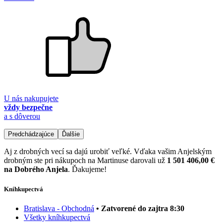
U nás nakupujete
vždy bezpečne
a s dôverou
Predchádzajúce
Ďalšie
Aj z drobných vecí sa dajú urobiť veľké. Vďaka vašim Anjelským
drobným ste pri nákupoch na Martinuse darovali už
1 501 406,00 €
na Dobrého Anjela
. Ďakujeme!
Kníhkupectvá
Bratislava - Obchodná
• Zatvorené do zajtra 8:30
Všetky kníhkupectvá