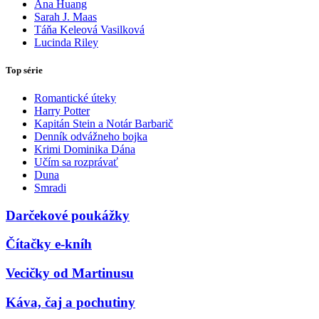
Ana Huang
Sarah J. Maas
Táňa Keleová Vasilková
Lucinda Riley
Top série
Romantické úteky
Harry Potter
Kapitán Stein a Notár Barbarič
Denník odvážneho bojka
Krimi Dominika Dána
Učím sa rozprávať
Duna
Smradi
Darčekové poukážky
Čítačky e-kníh
Vecičky od Martinusu
Káva, čaj a pochutiny