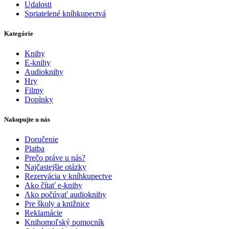
Udalosti
Spriatelené kníhkupectvá
Kategórie
Knihy
E-knihy
Audioknihy
Hry
Filmy
Doplnky
Nakupujte u nás
Doručenie
Platba
Prečo práve u nás?
Najčastejšie otázky
Rezervácia v kníhkupectve
Ako čítať e-knihy
Ako počúvať audioknihy
Pre školy a knižnice
Reklamácie
Knihomoľský pomocník