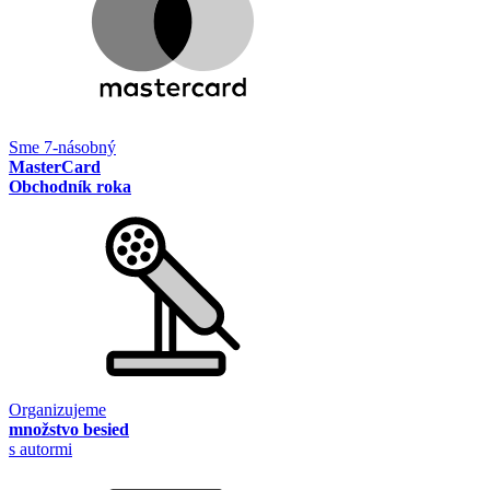
Sme 7-násobný
MasterCard
Obchodník roka
Organizujeme
množstvo besied
s autormi