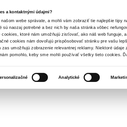
es a kontaktnými údajmi?
našom webe správate, a mohli vám zobraziť tie najlepšie tipy n
é sú naozaj potrebné a bez nich by naša stránka vôbec nefung
 cookies, ktoré nám umožňujú zisťovať, ako náš web funguje, a 
ačné cookies nám dovoľujú prispôsobovať stránku pre vašu lepši
zas umožňujú zobrazenie relevantnej reklamy. Niektoré údaje z
y nám pomohlo, keby sme mohli používať všetky tieto cookies. 
ersonalizačné
Analytické
Marketi