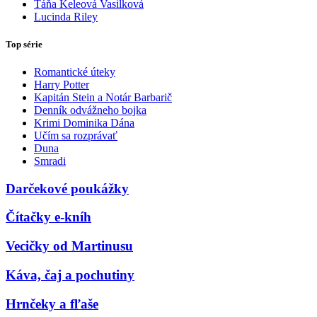
Táňa Keleová Vasilková
Lucinda Riley
Top série
Romantické úteky
Harry Potter
Kapitán Stein a Notár Barbarič
Denník odvážneho bojka
Krimi Dominika Dána
Učím sa rozprávať
Duna
Smradi
Darčekové poukážky
Čítačky e-kníh
Vecičky od Martinusu
Káva, čaj a pochutiny
Hrnčeky a fľaše