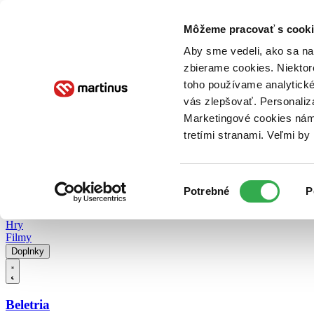
Doručenie
Kníhkupectvá
Knihovrátok
Poukážky
Knižný blog
Kontakt
Môžeme pracovať s cooki
Aby sme vedeli, ako sa na 
zbierame cookies. Niektor
E-knihy
Audioknihy
Hry
Filmy
Knihy
Doplnky
toho používame analytické
vás zlepšovať. Personaliz
Vyhľadávanie
Marketingové cookies nám 
tretími stranami. Veľmi b
Prihlásiť
Vyhľadávanie
Výber
Knihy
Potrebné
P
súhlasu
E-knihy
Audioknihy
Hry
Filmy
Doplnky
Beletria