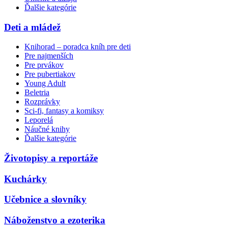
Ďalšie kategórie
Deti a mládež
Knihorad – poradca kníh pre deti
Pre najmenších
Pre prvákov
Pre pubertiakov
Young Adult
Beletria
Rozprávky
Sci-fi, fantasy a komiksy
Leporelá
Náučné knihy
Ďalšie kategórie
Životopisy a reportáže
Kuchárky
Učebnice a slovníky
Náboženstvo a ezoterika