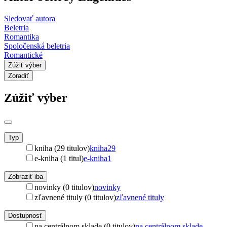
Sledovať autora
Beletria
Romantika
Spoločenská beletria
Romantické
Zúžiť výber
Zoradiť
Zúžiť výber
Typ
kniha (29 titulov)
kniha
29
e-kniha (1 titul)
e-kniha
1
Zobraziť iba
novinky (0 titulov)
novinky
zľavnené tituly (0 titulov)
zľavnené tituly
Dostupnosť
na centrálnom sklade (0 titulov)
na centrálnom sklade