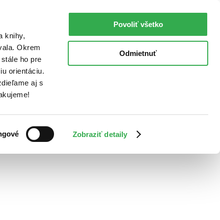
Povoliť všetko
a knihy,
ovala. Okrem
Odmietnuť
stále ho pre
u orientáciu.
dieľame aj s
Ďakujeme!
ngové
Zobraziť detaily