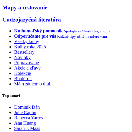
Mapy a cestovanie
Cudzojazyčná literatúra
Knihomoľský pomocník
Spýtajte sa Sherlocka, čo čítať
Odporúčame pre vás
Knižné tipy ušité na mieru vám
Všetky knihy
Knihy roka 2025
Bestsellery
Novinky
Pripravované
Akcie a zľavy
Kolekcie
BookTok
Mám záujem o titul
Top autori
Dominik Dán
Julie Caplin
Rebecca Yarros
Ana Huang
Sarah J. Maas