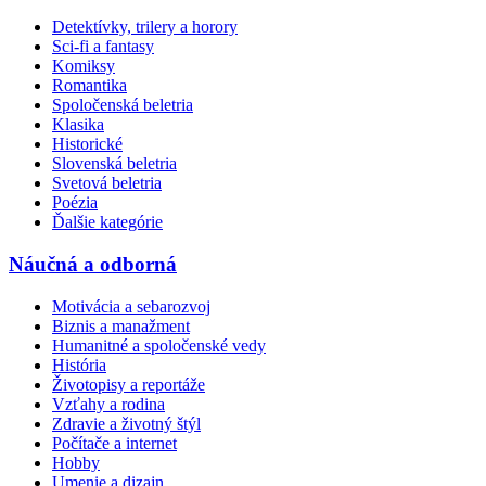
Detektívky, trilery a horory
Sci-fi a fantasy
Komiksy
Romantika
Spoločenská beletria
Klasika
Historické
Slovenská beletria
Svetová beletria
Poézia
Ďalšie kategórie
Náučná a odborná
Motivácia a sebarozvoj
Biznis a manažment
Humanitné a spoločenské vedy
História
Životopisy a reportáže
Vzťahy a rodina
Zdravie a životný štýl
Počítače a internet
Hobby
Umenie a dizajn