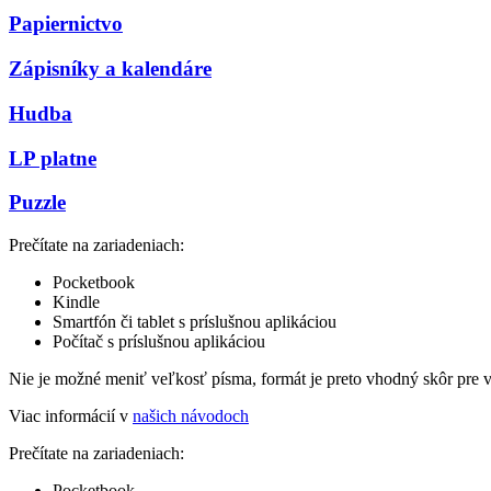
Papiernictvo
Zápisníky a kalendáre
Hudba
LP platne
Puzzle
Prečítate na zariadeniach:
Pocketbook
Kindle
Smartfón či tablet s príslušnou aplikáciou
Počítač s príslušnou aplikáciou
Nie je možné meniť veľkosť písma, formát je preto vhodný skôr pre 
Viac informácií v
našich návodoch
Prečítate na zariadeniach:
Pocketbook