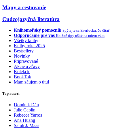
Mapy a cestovanie
Cudzojazyčná literatúra
Knihomoľský pomocník
Spýtajte sa Sherlocka, čo čítať
Odporúčame pre vás
Knižné tipy ušité na mieru vám
Všetky knihy
Knihy roka 2025
Bestsellery
Novinky
Pripravované
Akcie a zľavy
Kolekcie
BookTok
Mám záujem o titul
Top autori
Dominik Dán
Julie Caplin
Rebecca Yarros
Ana Huang
Sarah J. Maas