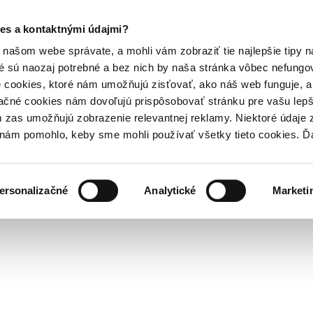
es a kontaktnými údajmi?
našom webe správate, a mohli vám zobraziť tie najlepšie tipy n
é sú naozaj potrebné a bez nich by naša stránka vôbec nefung
 cookies, ktoré nám umožňujú zisťovať, ako náš web funguje, a 
ačné cookies nám dovoľujú prispôsobovať stránku pre vašu lepši
zas umožňujú zobrazenie relevantnej reklamy. Niektoré údaje z
y nám pomohlo, keby sme mohli používať všetky tieto cookies. 
ersonalizačné
Analytické
Marketi