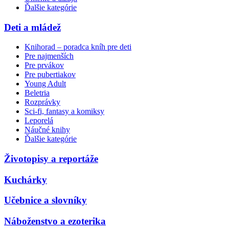
Ďalšie kategórie
Deti a mládež
Knihorad – poradca kníh pre deti
Pre najmenších
Pre prvákov
Pre pubertiakov
Young Adult
Beletria
Rozprávky
Sci-fi, fantasy a komiksy
Leporelá
Náučné knihy
Ďalšie kategórie
Životopisy a reportáže
Kuchárky
Učebnice a slovníky
Náboženstvo a ezoterika