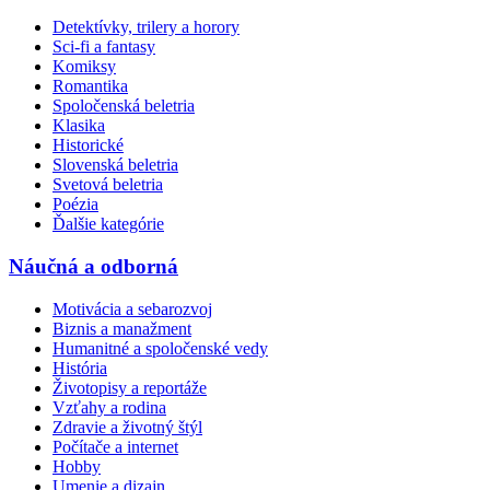
Detektívky, trilery a horory
Sci-fi a fantasy
Komiksy
Romantika
Spoločenská beletria
Klasika
Historické
Slovenská beletria
Svetová beletria
Poézia
Ďalšie kategórie
Náučná a odborná
Motivácia a sebarozvoj
Biznis a manažment
Humanitné a spoločenské vedy
História
Životopisy a reportáže
Vzťahy a rodina
Zdravie a životný štýl
Počítače a internet
Hobby
Umenie a dizajn