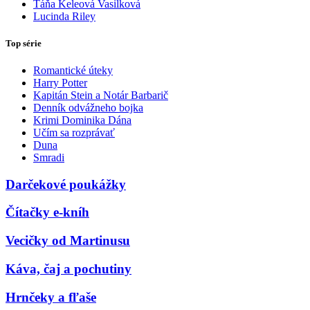
Táňa Keleová Vasilková
Lucinda Riley
Top série
Romantické úteky
Harry Potter
Kapitán Stein a Notár Barbarič
Denník odvážneho bojka
Krimi Dominika Dána
Učím sa rozprávať
Duna
Smradi
Darčekové poukážky
Čítačky e-kníh
Vecičky od Martinusu
Káva, čaj a pochutiny
Hrnčeky a fľaše