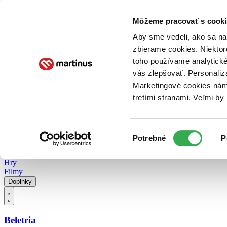
Doručenie
Kníhkupectvá
Knihovrátok
Poukážky
Knižný blog
Kontakt
Môžeme pracovať s cooki
Aby sme vedeli, ako sa na 
zbierame cookies. Niektor
E-knihy
Audioknihy
Hry
Filmy
Knihy
Doplnky
toho používame analytické
vás zlepšovať. Personaliz
Vyhľadávanie
Marketingové cookies nám 
tretími stranami. Veľmi b
Prihlásiť
Vyhľadávanie
Výber
Knihy
Potrebné
P
súhlasu
E-knihy
Audioknihy
Hry
Filmy
Doplnky
Beletria