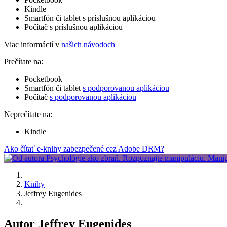
Kindle
Smartfón či tablet s príslušnou aplikáciou
Počítač s príslušnou aplikáciou
Viac informácií v
našich návodoch
Prečítate na:
Pocketbook
Smartfón či tablet
s podporovanou aplikáciou
Počítač
s podporovanou aplikáciou
Neprečítate na:
Kindle
Ako čítať e-knihy zabezpečené cez Adobe DRM?
Knihy
Jeffrey Eugenides
Autor Jeffrey Eugenides