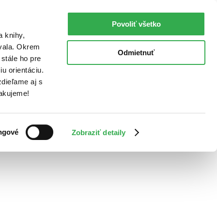
Povoliť všetko
a knihy,
ovala. Okrem
Odmietnuť
stále ho pre
u orientáciu.
dieľame aj s
Ďakujeme!
ngové
Zobraziť detaily