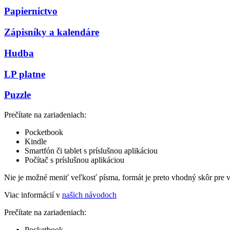
Papiernictvo
Zápisníky a kalendáre
Hudba
LP platne
Puzzle
Prečítate na zariadeniach:
Pocketbook
Kindle
Smartfón či tablet s príslušnou aplikáciou
Počítač s príslušnou aplikáciou
Nie je možné meniť veľkosť písma, formát je preto vhodný skôr pre 
Viac informácií v
našich návodoch
Prečítate na zariadeniach:
Pocketbook