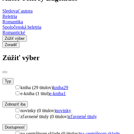
Sledovať autora
Beletria
Romantika
Spoločenská beletria
Romantické
Zúžiť výber
Zoradiť
Zúžiť výber
Typ
kniha (29 titulov)
kniha
29
e-kniha (1 titul)
e-kniha
1
Zobraziť iba
novinky (0 titulov)
novinky
zľavnené tituly (0 titulov)
zľavnené tituly
Dostupnosť
na centrálnom sklade (0 titulov)
na centrálnom sklade