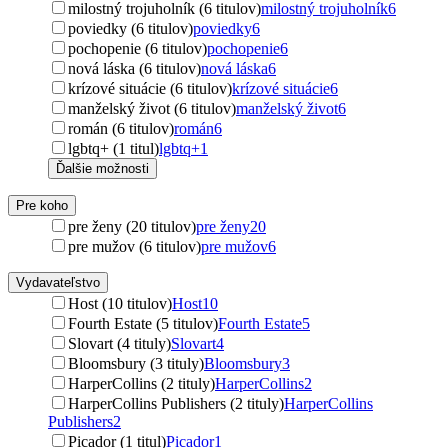
milostný trojuholník (6 titulov)
milostný trojuholník
6
poviedky (6 titulov)
poviedky
6
pochopenie (6 titulov)
pochopenie
6
nová láska (6 titulov)
nová láska
6
krízové situácie (6 titulov)
krízové situácie
6
manželský život (6 titulov)
manželský život
6
román (6 titulov)
román
6
lgbtq+ (1 titul)
lgbtq+
1
Ďalšie možnosti
Pre koho
pre ženy (20 titulov)
pre ženy
20
pre mužov (6 titulov)
pre mužov
6
Vydavateľstvo
Host (10 titulov)
Host
10
Fourth Estate (5 titulov)
Fourth Estate
5
Slovart (4 tituly)
Slovart
4
Bloomsbury (3 tituly)
Bloomsbury
3
HarperCollins (2 tituly)
HarperCollins
2
HarperCollins Publishers (2 tituly)
HarperCollins
Publishers
2
Picador (1 titul)
Picador
1