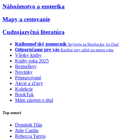
Náboženstvo a ezoterika
Mapy a cestovanie
Cudzojazyčná literatúra
Knihomoľský pomocník
Spýtajte sa Sherlocka, čo čítať
Odporúčame pre vás
Knižné tipy ušité na mieru vám
Všetky knihy
Knihy roka 2025
Bestsellery
Novinky
Pripravované
Akcie a zľavy
Kolekcie
BookTok
Mám záujem o titul
Top autori
Dominik Dán
Julie Caplin
Rebecca Yarros