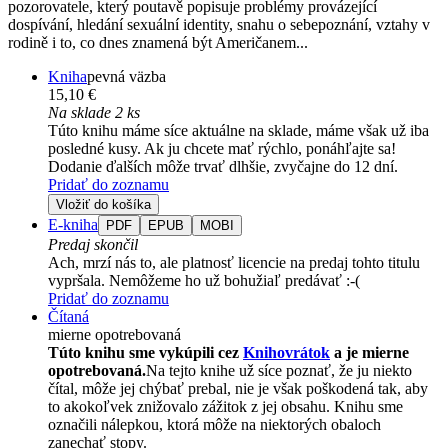
pozorovatele, který poutavě popisuje problémy provázející
dospívání, hledání sexuální identity, snahu o sebepoznání, vztahy v
rodině i to, co dnes znamená být Američanem...
Kniha
pevná väzba
15,10 €
Na sklade 2 ks
Túto knihu máme síce aktuálne na sklade, máme však už iba
posledné kusy. Ak ju chcete mať rýchlo, ponáhľajte sa!
Dodanie ďalších môže trvať dlhšie, zvyčajne do 12 dní.
Pridať do zoznamu
Vložiť do košíka
E-kniha
PDF
EPUB
MOBI
Predaj skončil
Ach, mrzí nás to, ale platnosť licencie na predaj tohto titulu
vypršala. Nemôžeme ho už bohužiaľ predávať :-(
Pridať do zoznamu
Čítaná
mierne opotrebovaná
Túto knihu sme vykúpili cez
Knihovrátok
a je mierne
opotrebovaná.
Na tejto knihe už síce poznať, že ju niekto
čítal, môže jej chýbať prebal, nie je však poškodená tak, aby
to akokoľvek znižovalo zážitok z jej obsahu. Knihu sme
označili nálepkou, ktorá môže na niektorých obaloch
zanechať stopy.