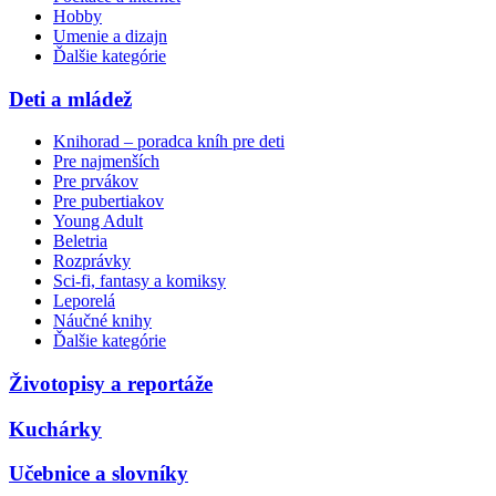
Hobby
Umenie a dizajn
Ďalšie kategórie
Deti a mládež
Knihorad – poradca kníh pre deti
Pre najmenších
Pre prvákov
Pre pubertiakov
Young Adult
Beletria
Rozprávky
Sci-fi, fantasy a komiksy
Leporelá
Náučné knihy
Ďalšie kategórie
Životopisy a reportáže
Kuchárky
Učebnice a slovníky