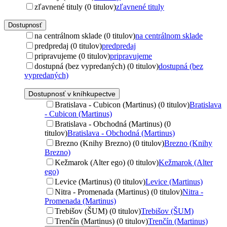
zľavnené tituly (0 titulov)
zľavnené tituly
Dostupnosť
na centrálnom sklade (0 titulov)
na centrálnom sklade
predpredaj (0 titulov)
predpredaj
pripravujeme (0 titulov)
pripravujeme
dostupná (bez vypredaných) (0 titulov)
dostupná (bez
vypredaných)
Dostupnosť v kníhkupectve
Bratislava - Cubicon (Martinus) (0 titulov)
Bratislava
- Cubicon (Martinus)
Bratislava - Obchodná (Martinus) (0
titulov)
Bratislava - Obchodná (Martinus)
Brezno (Knihy Brezno) (0 titulov)
Brezno (Knihy
Brezno)
Kežmarok (Alter ego) (0 titulov)
Kežmarok (Alter
ego)
Levice (Martinus) (0 titulov)
Levice (Martinus)
Nitra - Promenada (Martinus) (0 titulov)
Nitra -
Promenada (Martinus)
Trebišov (ŠUM) (0 titulov)
Trebišov (ŠUM)
Trenčín (Martinus) (0 titulov)
Trenčín (Martinus)