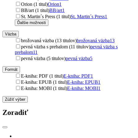
Orion (1 titul)
Orion
1
BB/art (1 titul)
BB/art
1
St. Martin´s Press (1 titul)
St. Martin´s Press
1
Ďalšie možnosti
Väzba
brožovaná väzba (13 titulov)
brožovaná väzba
13
pevná väzba s prebalom (11 titulov)
pevná väzba s
prebalom
11
pevná väzba (5 titulov)
pevná väzba
5
Formát
E-kniha: PDF (1 titul)
E-kniha: PDF
1
E-kniha: EPUB (1 titul)
E-kniha: EPUB
1
E-kniha: MOBI (1 titul)
E-kniha: MOBI
1
Zúžiť výber
Zoradiť