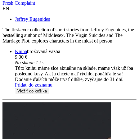
Fresh Complaint
EN
Jeffrey Eugenides
The first-ever collection of short stories from Jeffrey Eugenides, the
bestselling author of Middlesex, The Virgin Suicides and The
Marriage Plot, explores characters in the midst of person
Kniha
brožovaná väzba
9,00 €
Na sklade 1 ks
Túto knihu máme síce aktuálne na sklade, máme však už iba
posledné kusy. Ak ju chcete mať rýchlo, ponáhľajte sa!
Dodanie ďalších môže trvať dlhšie, zvyčajne do 31 dní.
Pridať do zoznamu
Vložiť do košíka