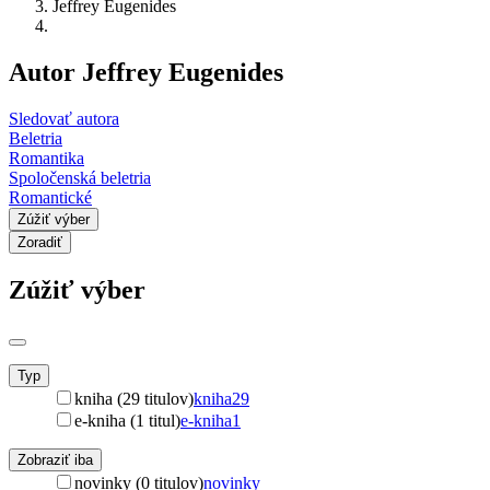
Jeffrey Eugenides
Autor Jeffrey Eugenides
Sledovať autora
Beletria
Romantika
Spoločenská beletria
Romantické
Zúžiť výber
Zoradiť
Zúžiť výber
Typ
kniha (29 titulov)
kniha
29
e-kniha (1 titul)
e-kniha
1
Zobraziť iba
novinky (0 titulov)
novinky