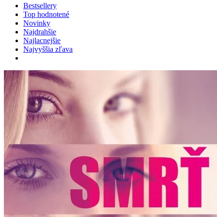
Bestsellery
Top hodnotené
Novinky
Najdrahšie
Najlacnejšie
Najvyššia zľava