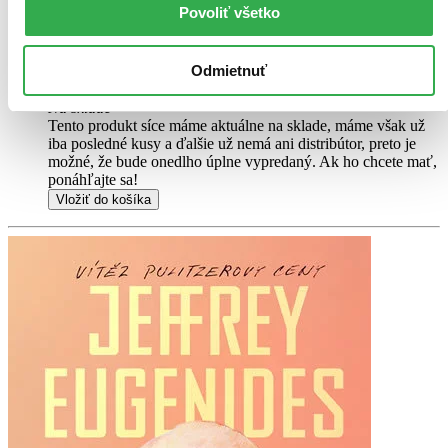
Povoliť všetko
Túto knihu sme vykúpili cez
Knihovrátok
a je vo
výbornom stave.
Rozdiel medzi touto knihou a novou by ste
asi ani nespoznali. Knihu sme označili nálepkou, ktorá môže
Odmietnuť
na niektorých obaloch zanechať stopy.
9,30 €
Na sklade
Tento produkt síce máme aktuálne na sklade, máme však už
iba posledné kusy a ďalšie už nemá ani distribútor, preto je
možné, že bude onedlho úplne vypredaný. Ak ho chcete mať,
ponáhľajte sa!
Vložiť do košíka