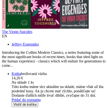
The Virgin Suicides
EN
Jeffrey Eugenides
Introducing the Collins Modern Classics, a series featuring some of
the most significant books of recent times, books that shed light on
the human experience - classics which will endure for generations to
come...
Kniha
brožovaná väzba
14,20 €
Na sklade 1 ks
Túto knihu máme síce aktuálne na sklade, máme však už iba
posledné kusy. Ak ju chcete mať rýchlo, ponáhľajte sa!
Dodanie ďalších môže trvať dlhšie, zvyčajne do 31 dní.
Pridať do zoznamu
Vložiť do košíka