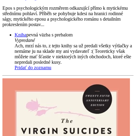
Epos s psychologickým rozměrem odkazující přímo k mytickému
střednímu pohlaví. Příběh se pohybuje kdesi na hranici rodinné
ságy, mytického eposu a psychologického románu s detailním
prokreslením postav...
Kniha
pevná väzba s prebalom
Vypredané
Ach, mrzí nás to, z tejto knihy sa už predali všetky výtlačky a
nemáme ju na sklade my ani vydavateľ :( Teoreticky však
môžete mať šťastie v niektorých iných obchodoch, ktoré ešte
nepredali posledné kusy.
Pridať do zoznamu