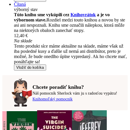
Čítaná
výborný stav
Túto knihu sme vykúpili cez
Knihovrátok
a je vo
výbornom stave.
Rozdiel medzi touto knihou a novou by ste
asi ani nespoznali. Knihu sme označili nálepkou, ktorá môže
na niektorých obaloch zanechať stopy.
12,40 €
Na sklade
Tento produkt síce máme aktuálne na sklade, máme však už
iba posledné kusy a ďalšie už nemá ani distribútor, preto je
možné, že bude onedlho úplne vypredaný. Ak ho chcete mať,
ponáhľajte sa!
Vložiť do košíka
Chcete poradiť knihu?
Náš pomocník Sherlock vám ju s radosťou vypátra!
Knihomoľský pomocník