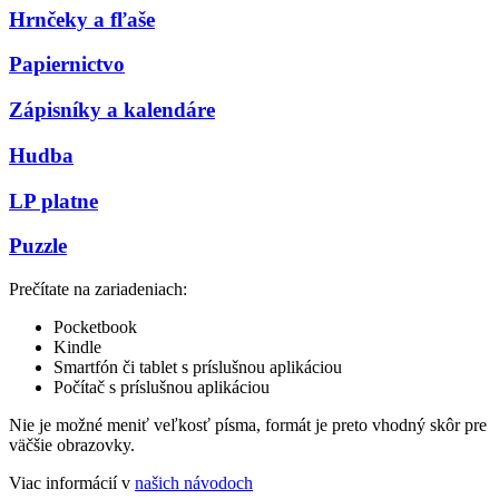
Hrnčeky a fľaše
Papiernictvo
Zápisníky a kalendáre
Hudba
LP platne
Puzzle
Prečítate na zariadeniach:
Pocketbook
Kindle
Smartfón či tablet s príslušnou aplikáciou
Počítač s príslušnou aplikáciou
Nie je možné meniť veľkosť písma, formát je preto vhodný skôr pre
väčšie obrazovky.
Viac informácií v
našich návodoch