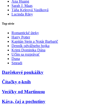
Ana Huang
Sarah J. Maas
Táňa Keleová Vasilková
Lucinda Riley
Top série
Romantické úteky
Harry Potter
Kapitán Stein a Notár Barbarič
Denník odvážneho bojka
Krimi Dominika Dána
Učím sa rozprávať
Duna
Smradi
Darčekové poukážky
Čítačky e-kníh
Vecičky od Martinusu
Káva, čaj a pochutiny