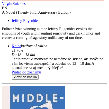
Virgin Suicides
EN
A Novel (Twenty-Fifth Anniversary Edition)
Jeffrey Eugenides
Pulitzer Prize winning author Jeffrey Eugenides evokes the
emotions of youth with haunting sensitivity and dark humor and
creates a coming-of-age story unlike any of our time.
Kniha
brožovaná väzba
21,70 €
Do 13 – 18 dní
Tento produkt momentálne nemáme na sklade, ale zvyčajne
vám ho vieme zabezpečiť a odoslať do 13 – 18 dní. A
posnažíme sa aj trochu rýchlejšie!
Pridať do zoznamu
Vložiť do košíka