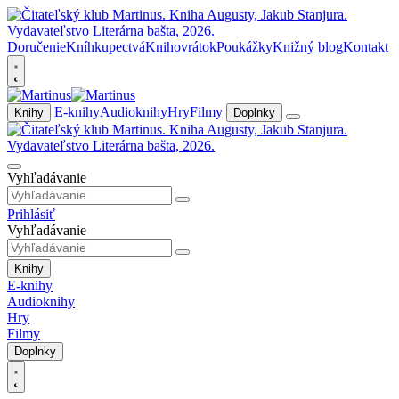
Doručenie
Kníhkupectvá
Knihovrátok
Poukážky
Knižný blog
Kontakt
E-knihy
Audioknihy
Hry
Filmy
Knihy
Doplnky
Vyhľadávanie
Prihlásiť
Vyhľadávanie
Knihy
E-knihy
Audioknihy
Hry
Filmy
Doplnky