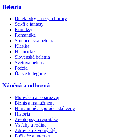
Beletria
Detektívky, trilery a horory
Sci-fi a fantasy
Komiksy
Romantika
Spoločenská beletria
Klasika
Historické
Slovenská beletria
Svetová beletria
Poézia
Ďalšie kategórie
Náučná a odborná
Motivácia a sebarozvoj
Biznis a manažment
Humanitné a spoločenské vedy
História
Životopisy a reportáže
Vzťahy a rodina
Zdravie a životný štýl
Počítače a internet