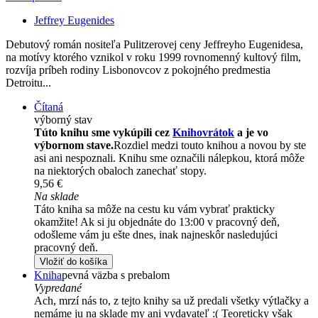
Jeffrey Eugenides
Debutový román nositeľa Pulitzerovej ceny Jeffreyho Eugenidesa,
na motívy ktorého vznikol v roku 1999 rovnomenný kultový film,
rozvíja príbeh rodiny Lisbonovcov z pokojného predmestia
Detroitu...
Čítaná
výborný stav
Túto knihu sme vykúpili cez
Knihovrátok
a je vo
výbornom stave.
Rozdiel medzi touto knihou a novou by ste
asi ani nespoznali. Knihu sme označili nálepkou, ktorá môže
na niektorých obaloch zanechať stopy.
9,56 €
Na sklade
Táto kniha sa môže na cestu ku vám vybrať prakticky
okamžite! Ak si ju objednáte do 13:00 v pracovný deň,
odošleme vám ju ešte dnes, inak najneskôr nasledujúci
pracovný deň.
Vložiť do košíka
Kniha
pevná väzba s prebalom
Vypredané
Ach, mrzí nás to, z tejto knihy sa už predali všetky výtlačky a
nemáme ju na sklade my ani vydavateľ :( Teoreticky však