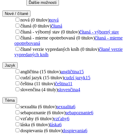
Ďalšie možnosti
Nové / čítané
nová (0 titulov)
nová
čítaná (0 titulov)
čítaná
čítaná - výborný stav (0 titulov)
čítaná - výborný stav
čítaná - mierne opotrebovaná (0 titulov)
čítaná - mierne
opotrebovaná
čítané verzie vypredaných kníh (0 titulov)
čítané verzie
vypredaných kníh
Jazyk
angličtina (15 titulov)
angličtina
15
cudzí jazyk (15 titulov)
cudzí jazyk
15
čeština (11 titulov)
čeština
11
slovenčina (4 tituly)
slovenčina
4
Téma
sexualita (6 titulov)
sexualita
6
sebapoznanie (6 titulov)
sebapoznanie
6
vzťahy (6 titulov)
vzťahy
6
láska (6 titulov)
láska
6
dospievania (6 titulov)
dospievania
6