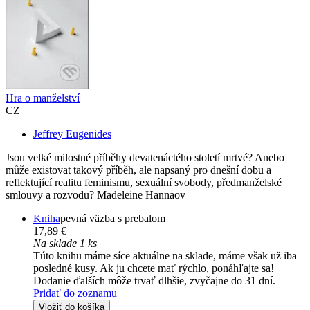
Hra o manželství
CZ
Jeffrey Eugenides
Jsou velké milostné příběhy devatenáctého století mrtvé? Anebo
může existovat takový příběh, ale napsaný pro dnešní dobu a
reflektující realitu feminismu, sexuální svobody, předmanželské
smlouvy a rozvodu? Madeleine Hannaov
Kniha
pevná väzba s prebalom
17,89 €
Na sklade 1 ks
Túto knihu máme síce aktuálne na sklade, máme však už iba
posledné kusy. Ak ju chcete mať rýchlo, ponáhľajte sa!
Dodanie ďalších môže trvať dlhšie, zvyčajne do 31 dní.
Pridať do zoznamu
Vložiť do košíka